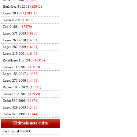
Hotărârea 41 2001
(22842)
Legea 28 1991
(20934)
Ordin 4 2007
(18306)
Cod 0 1864
(17579)
Legea 571 2003
(16956)
Legea 263 2010
(16581)
Legea 287 2009
(16424)
Legea 215 2001
(16401)
Rectificare 155 2016
(16315)
Ordin 1917 2005
(15019)
Legea 153 2017
(14987)
Legea 273 2006
(14451)
Raport 1937 2021
(13921)
Ordin 1508 2016
(12959)
Ordin 560 2006
(12474)
Legea 429 2003
(12425)
Ordin 976 1998
(12144)
Ultimele acte citite
Tarif vamal 0 2003