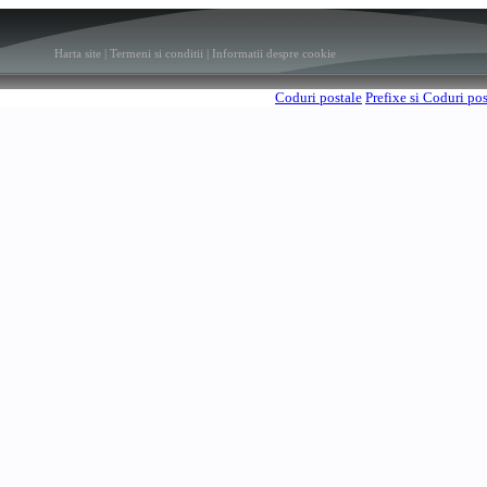
Harta site
|
Termeni si conditii
|
Informatii despre cookie
Coduri postale
Prefixe si Coduri po