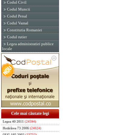
Codul Civil
Codul Muncii
Codul Penal
Codul Vamal
Constitutia Romaniei
Codul rutier
Legea administratiei publice
locale
Cele mai căutate legi
Legea 40 2011
(24594)
Hotărârea 73 2006
(24024)
OUG 195 2002
(23752)