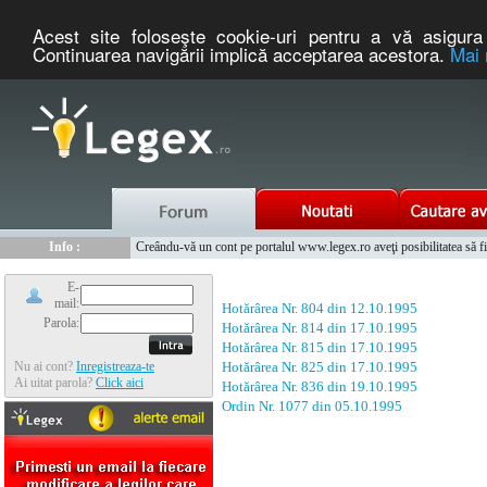
Acest site foloseşte cookie-uri pentru a vă asigura 
Continuarea navigării implică acceptarea acestora.
Mai 
Nou :
Legex.ro - portal de legislatie romaneasca. Un serviciu oferit g
Info :
Creându-vă un cont pe portalul www.legex.ro aveţi posibilitatea să fiţi
Info :
www.tntauto.ro - Managementul Integrat al Parcului Auto
E-
mail:
Hotărârea Nr. 804 din 12.10.1995
Parola:
Hotărârea Nr. 814 din 17.10.1995
Hotărârea Nr. 815 din 17.10.1995
Nu ai cont?
Inregistreaza-te
Hotărârea Nr. 825 din 17.10.1995
Ai uitat parola?
Click aici
Hotărârea Nr. 836 din 19.10.1995
Ordin Nr. 1077 din 05.10.1995