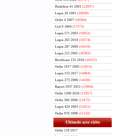
Hotărârea 41 2001
(22837)
Legea 28 1991
(20928)
Ordin 4 2007
(18304)
Cod 0 1864
(17575)
Legea 571 2003
(16952)
Legea 263 2010
(16574)
Legea 287 2009
(16416)
Legea 215 2001
(16383)
Rectificare 155 2016
(16313)
Ordin 1917 2005
(15015)
Legea 153 2017
(14984)
Legea 273 2006
(14436)
Raport 1937 2021
(13904)
Ordin 1508 2016
(12957)
Ordin 560 2006
(12472)
Legea 429 2003
(12421)
Ordin 976 1998
(12142)
Ultimele acte citite
Ordin 119 2017