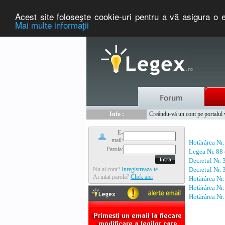
Acest site foloseşte cookie-uri pentru a vă asigura o e
Mai multe informaţii
Nou :
Legex.ro - portal de legislati
Info :
Creându-vă un cont pe portalul ww
Info :
www.tntauto.ro - Managementul 
E-
mail:
Hotărârea Nr
Parola:
Legea Nr. 88
Decretul Nr.
Nu ai cont?
Inregistreaza-te
Decretul Nr.
Ai uitat parola?
Click aici
Hotărârea Nr
Hotărârea Nr
Hotărârea Nr