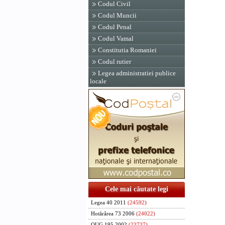
Codul Civil
Codul Muncii
Codul Penal
Codul Vamal
Constitutia Romaniei
Codul rutier
Legea administratiei publice
locale
Cele mai căutate legi
Legea 40 2011
(24592)
Hotărârea 73 2006
(24022)
OUG 195 2002
(23737)