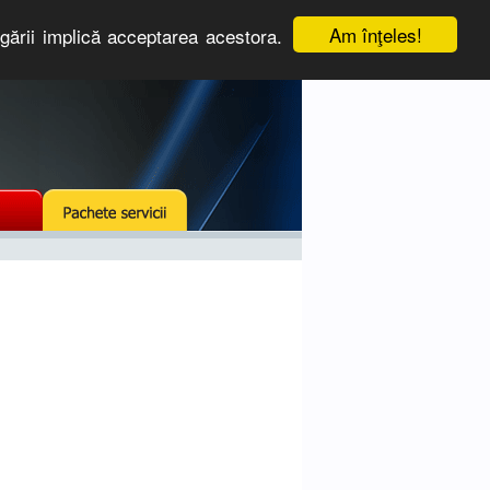
Am înţeles!
igării implică acceptarea acestora.