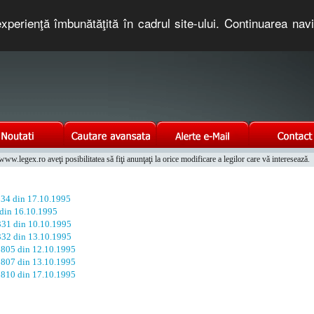
xperienţă îmbunătăţită în cadrul site-ului. Continuarea nav
e romaneasca. Un serviciu oferit gratuit de TNT COMPUTERS
w.legex.ro aveţi posibilitatea să fiţi anunţaţi la orice modificare a legilor care vă interesează.
Integrat al Parcului Auto
. 34 din 17.10.1995
 din 16.10.1995
 331 din 10.10.1995
 332 din 13.10.1995
. 805 din 12.10.1995
. 807 din 13.10.1995
. 810 din 17.10.1995