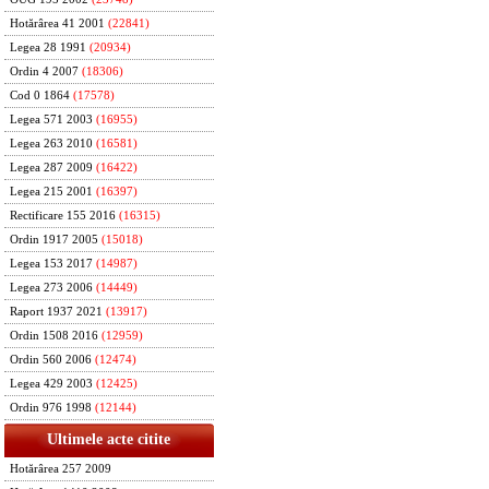
Hotărârea 41 2001
(22841)
Legea 28 1991
(20934)
Ordin 4 2007
(18306)
Cod 0 1864
(17578)
Legea 571 2003
(16955)
Legea 263 2010
(16581)
Legea 287 2009
(16422)
Legea 215 2001
(16397)
Rectificare 155 2016
(16315)
Ordin 1917 2005
(15018)
Legea 153 2017
(14987)
Legea 273 2006
(14449)
Raport 1937 2021
(13917)
Ordin 1508 2016
(12959)
Ordin 560 2006
(12474)
Legea 429 2003
(12425)
Ordin 976 1998
(12144)
Ultimele acte citite
Hotărârea 257 2009