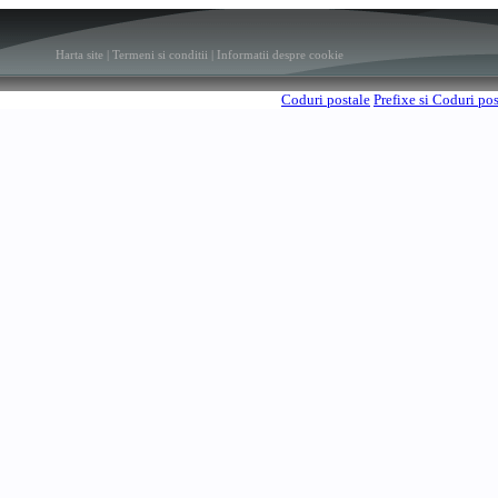
Harta site
|
Termeni si conditii
|
Informatii despre cookie
Coduri postale
Prefixe si Coduri po