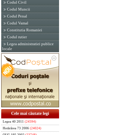
Codul Civil
Codul Muncii
Codul Penal
Codul Vamal
Constitutia Romaniei
Codul rutier
Legea administratiei publice
locale
Cele mai căutate legi
Legea 40 2011
(24594)
Hotărârea 73 2006
(24024)
OUG 195 2002
(23748)