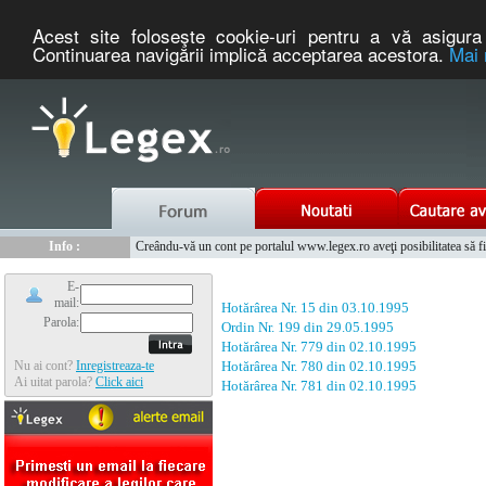
Acest site foloseşte cookie-uri pentru a vă asigura 
Continuarea navigării implică acceptarea acestora.
Mai 
Nou :
Legex.ro - portal de legislatie romaneasca. Un serviciu oferit g
Info :
Creându-vă un cont pe portalul www.legex.ro aveţi posibilitatea să fiţi
Info :
www.tntauto.ro - Managementul Integrat al Parcului Auto
E-
mail:
Hotărârea Nr. 15 din 03.10.1995
Parola:
Ordin Nr. 199 din 29.05.1995
Hotărârea Nr. 779 din 02.10.1995
Nu ai cont?
Inregistreaza-te
Hotărârea Nr. 780 din 02.10.1995
Ai uitat parola?
Click aici
Hotărârea Nr. 781 din 02.10.1995