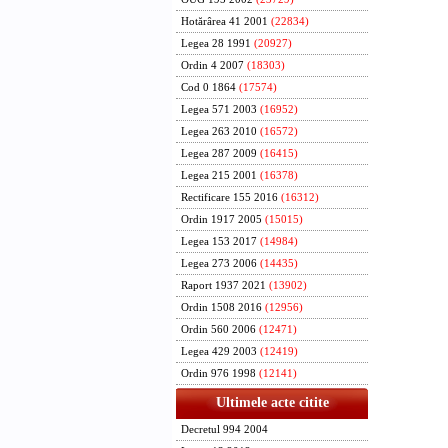
Hotărârea 41 2001
(22834)
Legea 28 1991
(20927)
Ordin 4 2007
(18303)
Cod 0 1864
(17574)
Legea 571 2003
(16952)
Legea 263 2010
(16572)
Legea 287 2009
(16415)
Legea 215 2001
(16378)
Rectificare 155 2016
(16312)
Ordin 1917 2005
(15015)
Legea 153 2017
(14984)
Legea 273 2006
(14435)
Raport 1937 2021
(13902)
Ordin 1508 2016
(12956)
Ordin 560 2006
(12471)
Legea 429 2003
(12419)
Ordin 976 1998
(12141)
Ultimele acte citite
Decretul 994 2004