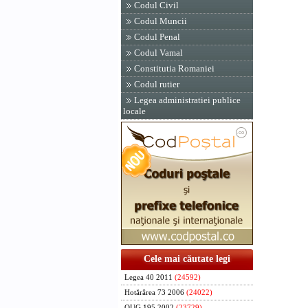
Codul Civil
Codul Muncii
Codul Penal
Codul Vamal
Constitutia Romaniei
Codul rutier
Legea administratiei publice
locale
Cele mai căutate legi
Legea 40 2011
(24592)
Hotărârea 73 2006
(24022)
OUG 195 2002
(23729)