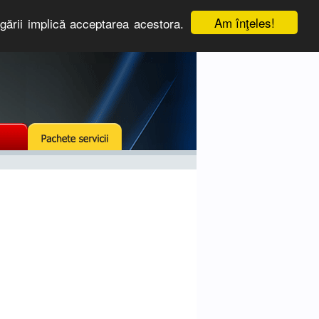
Am înţeles!
igării implică acceptarea acestora.