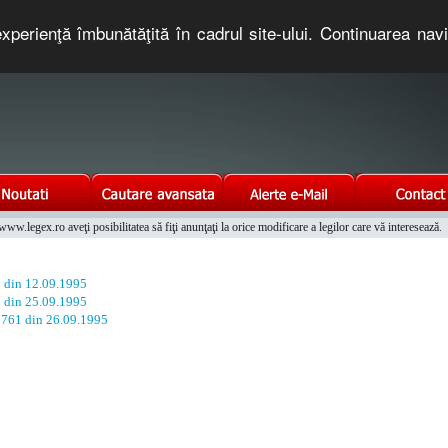
xperienţă îmbunătăţită în cadrul site-ului. Continuarea nav
e romaneasca. Un serviciu oferit gratuit de TNT COMPUTERS
w.legex.ro aveţi posibilitatea să fiţi anunţaţi la orice modificare a legilor care vă interesează.
Integrat al Parcului Auto
8 din 12.09.1995
6 din 25.09.1995
. 761 din 26.09.1995