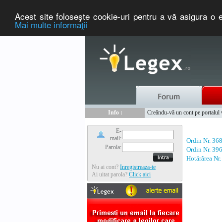
Acest site foloseşte cookie-uri pentru a vă asigura o e
Mai multe informaţii
Nou :
Legex.ro - portal de legislati
Info :
Creându-vă un cont pe portalul ww
Info :
www.tntauto.ro - Managementul 
E-
mail:
Ordin Nr. 36
Parola:
Ordin Nr. 39
Hotărârea Nr
Nu ai cont?
Inregistreaza-te
Ai uitat parola?
Click aici