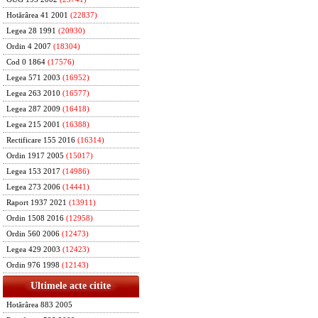
Hotărârea 41 2001
(22837)
Legea 28 1991
(20930)
Ordin 4 2007
(18304)
Cod 0 1864
(17576)
Legea 571 2003
(16952)
Legea 263 2010
(16577)
Legea 287 2009
(16418)
Legea 215 2001
(16388)
Rectificare 155 2016
(16314)
Ordin 1917 2005
(15017)
Legea 153 2017
(14986)
Legea 273 2006
(14441)
Raport 1937 2021
(13911)
Ordin 1508 2016
(12958)
Ordin 560 2006
(12473)
Legea 429 2003
(12423)
Ordin 976 1998
(12143)
Ultimele acte citite
Hotărârea 883 2005