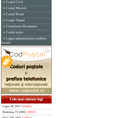
Codul Civil
Codul Muncii
Codul Penal
Codul Vamal
Constitutia Romaniei
Codul rutier
Legea administratiei publice
locale
Cele mai căutate legi
Legea 40 2011
(24592)
Hotărârea 73 2006
(24022)
OUG 195 2002
(23741)