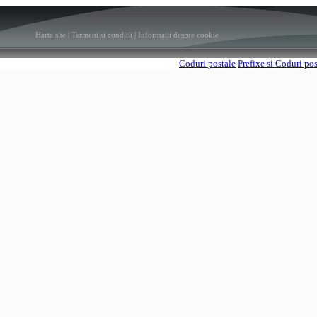
Harta site
|
Termeni si conditii
|
Informatii despre cookie
Coduri postale
Prefixe si Coduri po