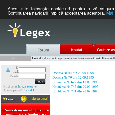
Acest site foloseşte cookie-uri pentru a vă asigura 
Continuarea navigării implică acceptarea acestora.
Mai 
Nou :
Legex.ro - portal de legislatie romaneasca. Un serviciu oferit g
Info :
Creându-vă un cont pe portalul www.legex.ro aveţi posibilitatea să fiţi
Info :
www.tntauto.ro - Managementul Integrat al Parcului Auto
E-
mail:
Decizia Nr. 54 din 29.05.1995
Parola:
Decizia Nr. 76 din 12.09.1995
Hotărârea Nr. 627 din 17.08.1995
Nu ai cont?
Inregistreaza-te
Hotărârea Nr. 745 din 20.09.1995
Ai uitat parola?
Click aici
Hotărârea Nr. 771 din 28.09.1995