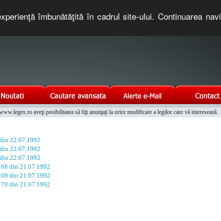
xperienţă îmbunătăţită în cadrul site-ului. Continuarea nav
e romaneasca. Un serviciu oferit gratuit de TNT COMPUTERS
w.legex.ro aveţi posibilitatea să fiţi anunţaţi la orice modificare a legilor care vă interesează.
Integrat al Parcului Auto
 din 22.07.1992
 din 22.07.1992
 din 22.07.1992
 168 din 21.07.1992
 169 din 21.07.1992
 170 din 21.07.1992