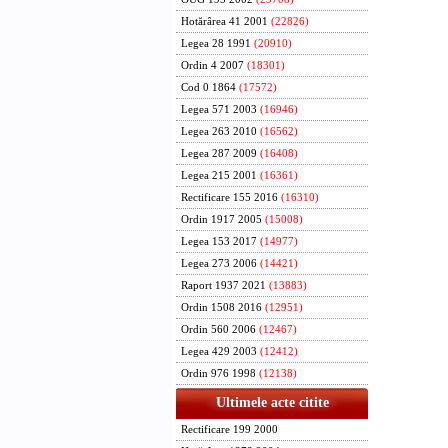
Hotărârea 41 2001
(22826)
Legea 28 1991
(20910)
Ordin 4 2007
(18301)
Cod 0 1864
(17572)
Legea 571 2003
(16946)
Legea 263 2010
(16562)
Legea 287 2009
(16408)
Legea 215 2001
(16361)
Rectificare 155 2016
(16310)
Ordin 1917 2005
(15008)
Legea 153 2017
(14977)
Legea 273 2006
(14421)
Raport 1937 2021
(13883)
Ordin 1508 2016
(12951)
Ordin 560 2006
(12467)
Legea 429 2003
(12412)
Ordin 976 1998
(12138)
Ultimele acte citite
Rectificare 199 2000