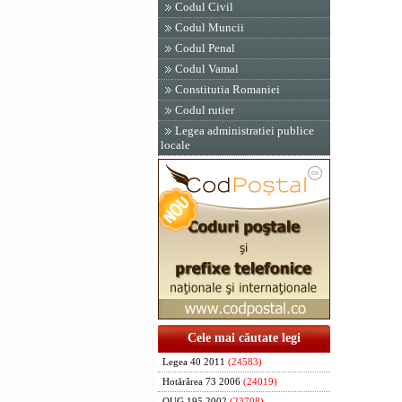
Codul Civil
Codul Muncii
Codul Penal
Codul Vamal
Constitutia Romaniei
Codul rutier
Legea administratiei publice
locale
Cele mai căutate legi
Legea 40 2011
(24583)
Hotărârea 73 2006
(24019)
OUG 195 2002
(23708)