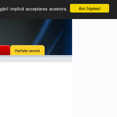
Am înţeles!
igării implică acceptarea acestora.