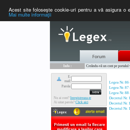
Acest site foloseşte cookie-uri pentru a vă asigura o e
Mai multe informaţii
Nou :
Legex.ro - portal de legislati
Info :
Creându-vă un cont pe portalul ww
Info :
www.tntauto.ro - Managementul 
E-
mail:
Legea Nr. 86
Parola:
Legea Nr. 87
Legea Nr. 88
Nu ai cont?
Inregistreaza-te
Decretul Nr.
Ai uitat parola?
Click aici
Decretul Nr.
Decretul Nr.