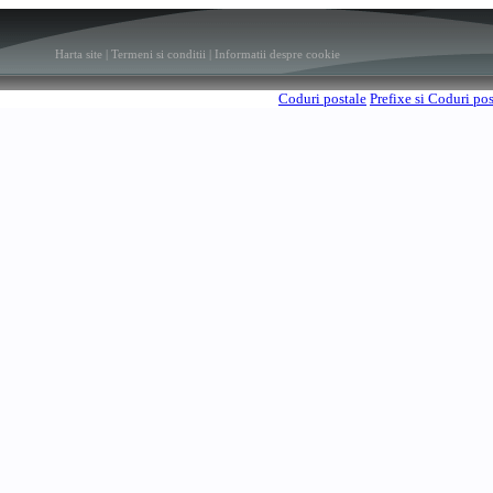
Harta site
|
Termeni si conditii
|
Informatii despre cookie
Coduri postale
Prefixe si Coduri po