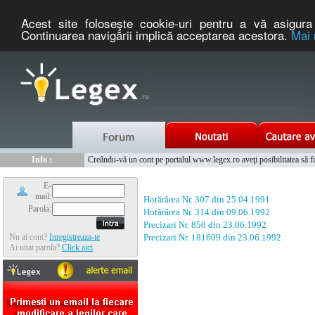
Acest site foloseşte cookie-uri pentru a vă asigura 
Continuarea navigării implică acceptarea acestora.
Mai 
Nou :
Legex.ro - portal de legislatie romaneasca. Un serviciu oferit g
Info :
Creându-vă un cont pe portalul www.legex.ro aveţi posibilitatea să fiţi
Info :
www.tntauto.ro - Managementul Integrat al Parcului Auto
E-
mail:
Hotărârea Nr. 307 din 25.04.1991
Parola:
Hotărârea Nr. 314 din 09.06.1992
Precizari Nr. 850 din 23.06.1992
Nu ai cont?
Inregistreaza-te
Precizari Nr. 181609 din 23.06.1992
Ai uitat parola?
Click aici