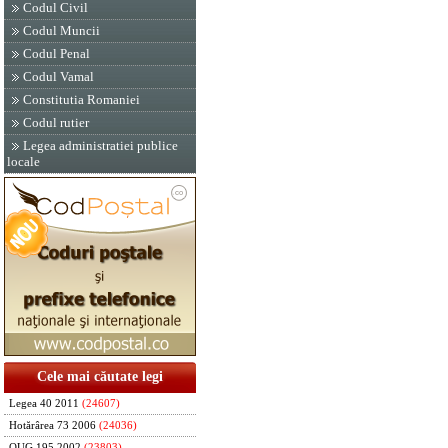
Codul Civil
Codul Muncii
Codul Penal
Codul Vamal
Constitutia Romaniei
Codul rutier
Legea administratiei publice
locale
Cele mai căutate legi
Legea 40 2011
(24607)
Hotărârea 73 2006
(24036)
OUG 195 2002
(23803)