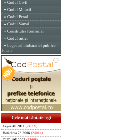
Codul Civil
Codul Muncii
Codul Penal
Codul Vamal
Constitutia Romaniei
Codul rutier
Legea administratiei publice
locale
Cele mai căutate legi
Legea 40 2011
(24569)
Hotărârea 73 2006
(24014)
OUG 195 2002
(23668)