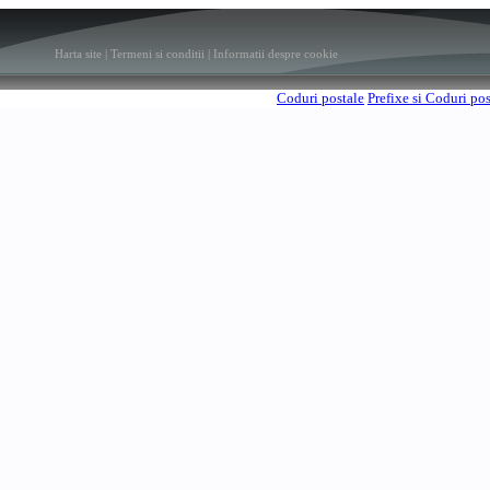
Harta site
|
Termeni si conditii
|
Informatii despre cookie
Coduri postale
Prefixe si Coduri po