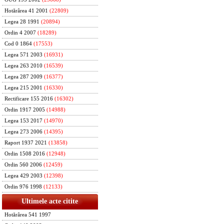
Hotărârea 41 2001
(22809)
Legea 28 1991
(20894)
Ordin 4 2007
(18289)
Cod 0 1864
(17553)
Legea 571 2003
(16931)
Legea 263 2010
(16539)
Legea 287 2009
(16377)
Legea 215 2001
(16330)
Rectificare 155 2016
(16302)
Ordin 1917 2005
(14988)
Legea 153 2017
(14970)
Legea 273 2006
(14395)
Raport 1937 2021
(13858)
Ordin 1508 2016
(12948)
Ordin 560 2006
(12459)
Legea 429 2003
(12398)
Ordin 976 1998
(12133)
Ultimele acte citite
Hotărârea 541 1997