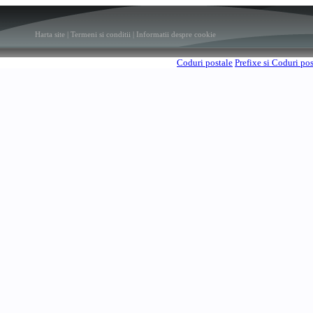
Harta site
|
Termeni si conditii
|
Informatii despre cookie
Coduri postale
Prefixe si Coduri po