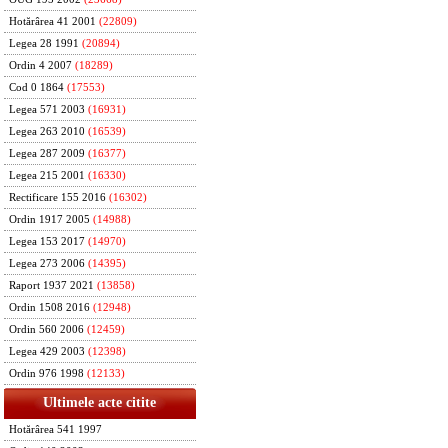
Hotărârea 41 2001
(22809)
Legea 28 1991
(20894)
Ordin 4 2007
(18289)
Cod 0 1864
(17553)
Legea 571 2003
(16931)
Legea 263 2010
(16539)
Legea 287 2009
(16377)
Legea 215 2001
(16330)
Rectificare 155 2016
(16302)
Ordin 1917 2005
(14988)
Legea 153 2017
(14970)
Legea 273 2006
(14395)
Raport 1937 2021
(13858)
Ordin 1508 2016
(12948)
Ordin 560 2006
(12459)
Legea 429 2003
(12398)
Ordin 976 1998
(12133)
Ultimele acte citite
Hotărârea 541 1997