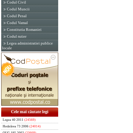
Codul Civil
Codul Muncii
Codul Penal
Codul Vamal
Constitutia Romaniei
Codul rutier
Legea administratiei publice
locale
Cele mai căutate legi
Legea 40 2011
(24569)
Hotărârea 73 2006
(24014)
OUG 195 2002
(23668)