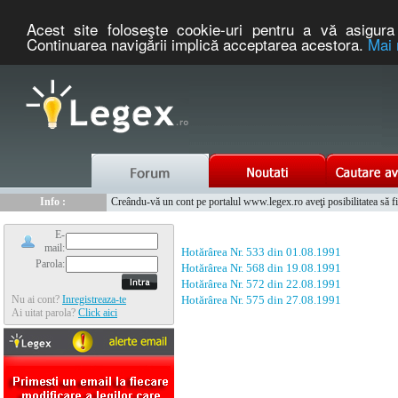
Acest site foloseşte cookie-uri pentru a vă asigura 
Continuarea navigării implică acceptarea acestora.
Mai 
Nou :
Legex.ro - portal de legislatie romaneasca. Un serviciu oferit g
Info :
Creându-vă un cont pe portalul www.legex.ro aveţi posibilitatea să fiţi
Info :
www.tntauto.ro - Managementul Integrat al Parcului Auto
E-
mail:
Hotărârea Nr. 533 din 01.08.1991
Parola:
Hotărârea Nr. 568 din 19.08.1991
Hotărârea Nr. 572 din 22.08.1991
Nu ai cont?
Inregistreaza-te
Hotărârea Nr. 575 din 27.08.1991
Ai uitat parola?
Click aici