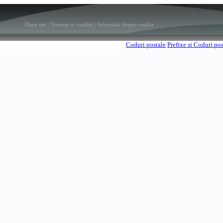
Harta site
|
Termeni si conditii
|
Informatii despre cookie
Coduri postale
Prefixe si Coduri po