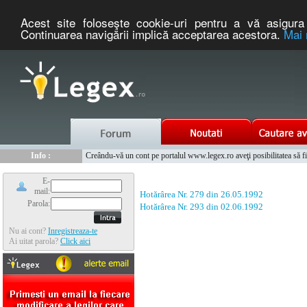
Acest site foloseşte cookie-uri pentru a vă asigura 
Continuarea navigării implică acceptarea acestora.
Mai 
Nou :
Legex.ro - portal de legislatie romaneasca. Un serviciu oferit g
Info :
Creându-vă un cont pe portalul www.legex.ro aveţi posibilitatea să fiţi
Info :
www.tntauto.ro - Managementul Integrat al Parcului Auto
E-
mail:
Hotărârea Nr. 279 din 26.05.1992
Parola:
Hotărârea Nr. 293 din 02.06.1992
Nu ai cont?
Inregistreaza-te
Ai uitat parola?
Click aici