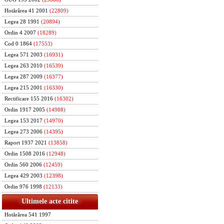
Hotărârea 41 2001
(22809)
Legea 28 1991
(20894)
Ordin 4 2007
(18289)
Cod 0 1864
(17553)
Legea 571 2003
(16931)
Legea 263 2010
(16539)
Legea 287 2009
(16377)
Legea 215 2001
(16330)
Rectificare 155 2016
(16302)
Ordin 1917 2005
(14988)
Legea 153 2017
(14970)
Legea 273 2006
(14395)
Raport 1937 2021
(13858)
Ordin 1508 2016
(12948)
Ordin 560 2006
(12459)
Legea 429 2003
(12398)
Ordin 976 1998
(12133)
Ultimele acte citite
Hotărârea 541 1997