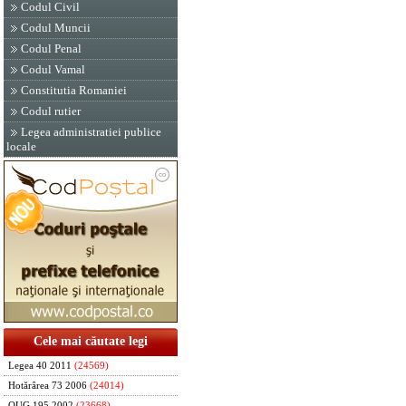
Codul Civil
Codul Muncii
Codul Penal
Codul Vamal
Constitutia Romaniei
Codul rutier
Legea administratiei publice
locale
Cele mai căutate legi
Legea 40 2011
(24569)
Hotărârea 73 2006
(24014)
OUG 195 2002
(23668)