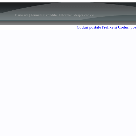
Harta site
|
Termeni si conditii
|
Informatii despre cookie
Coduri postale
Prefixe si Coduri po