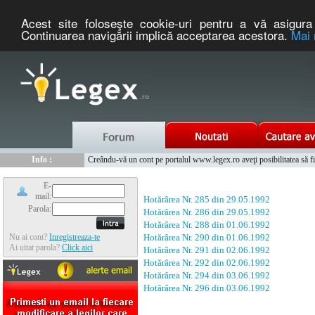
Acest site foloseşte cookie-uri pentru a vă asigura 
Continuarea navigării implică acceptarea acestora.
Mai 
Nou :
Legex.ro - portal de legislatie romaneasca. Un serviciu oferit g
Info :
Creându-vă un cont pe portalul www.legex.ro aveţi posibilitatea să fiţi
Info :
www.tntauto.ro - Managementul Integrat al Parcului Auto
E-
mail:
Hotărârea Nr. 285 din 29.05.1992
Parola:
Hotărârea Nr. 286 din 29.05.1992
Hotărârea Nr. 288 din 01.06.1992
Nu ai cont?
Inregistreaza-te
Hotărârea Nr. 290 din 01.06.1992
Ai uitat parola?
Click aici
Hotărârea Nr. 291 din 02.06.1992
Hotărârea Nr. 292 din 02.06.1992
Hotărârea Nr. 294 din 03.06.1992
Hotărârea Nr. 296 din 03.06.1992