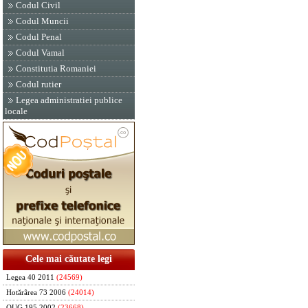
Codul Civil
Codul Muncii
Codul Penal
Codul Vamal
Constitutia Romaniei
Codul rutier
Legea administratiei publice
locale
Cele mai căutate legi
Legea 40 2011
(24569)
Hotărârea 73 2006
(24014)
OUG 195 2002
(23668)