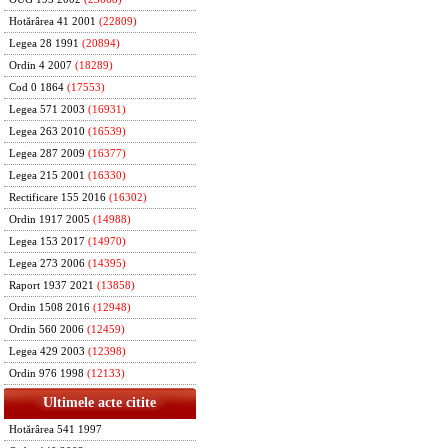
Hotărârea 41 2001
(22809)
Legea 28 1991
(20894)
Ordin 4 2007
(18289)
Cod 0 1864
(17553)
Legea 571 2003
(16931)
Legea 263 2010
(16539)
Legea 287 2009
(16377)
Legea 215 2001
(16330)
Rectificare 155 2016
(16302)
Ordin 1917 2005
(14988)
Legea 153 2017
(14970)
Legea 273 2006
(14395)
Raport 1937 2021
(13858)
Ordin 1508 2016
(12948)
Ordin 560 2006
(12459)
Legea 429 2003
(12398)
Ordin 976 1998
(12133)
Ultimele acte citite
Hotărârea 541 1997