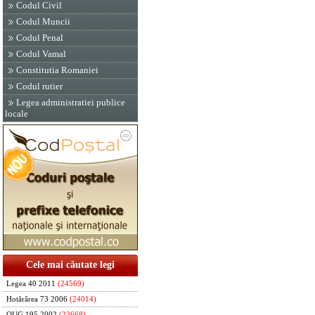
Codul Civil
Codul Muncii
Codul Penal
Codul Vamal
Constitutia Romaniei
Codul rutier
Legea administratiei publice
locale
Cele mai căutate legi
Legea 40 2011
(24569)
Hotărârea 73 2006
(24014)
OUG 195 2002
(23668)