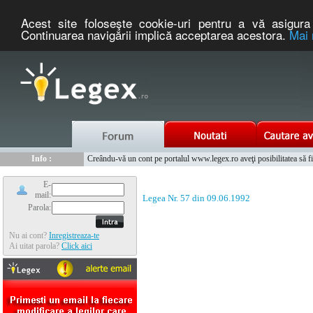
Acest site foloseşte cookie-uri pentru a vă asigura 
Continuarea navigării implică acceptarea acestora.
Mai 
Nou :
Legex.ro - portal de legislatie romaneasca. Un serviciu oferit g
Info :
Creându-vă un cont pe portalul www.legex.ro aveţi posibilitatea să fiţi
Info :
www.tntauto.ro - Managementul Integrat al Parcului Auto
E-
mail:
Legea Nr. 57 din 09.06.1992
Parola:
Nu ai cont?
Inregistreaza-te
Ai uitat parola?
Click aici