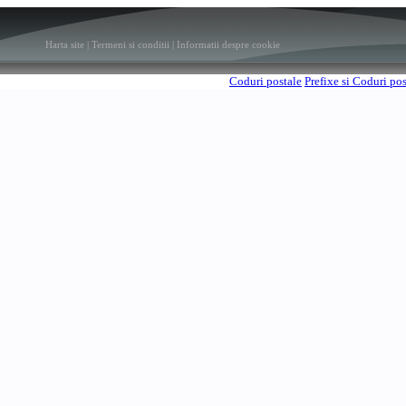
Harta site
|
Termeni si conditii
|
Informatii despre cookie
Coduri postale
Prefixe si Coduri po