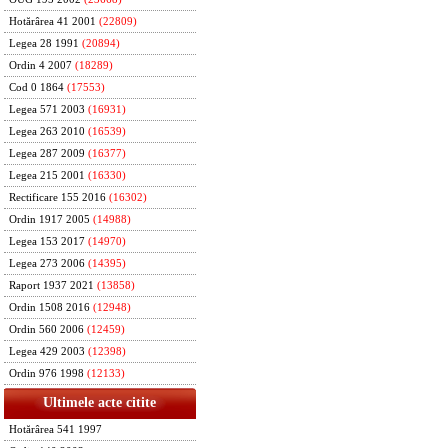
Hotărârea 41 2001
(22809)
Legea 28 1991
(20894)
Ordin 4 2007
(18289)
Cod 0 1864
(17553)
Legea 571 2003
(16931)
Legea 263 2010
(16539)
Legea 287 2009
(16377)
Legea 215 2001
(16330)
Rectificare 155 2016
(16302)
Ordin 1917 2005
(14988)
Legea 153 2017
(14970)
Legea 273 2006
(14395)
Raport 1937 2021
(13858)
Ordin 1508 2016
(12948)
Ordin 560 2006
(12459)
Legea 429 2003
(12398)
Ordin 976 1998
(12133)
Ultimele acte citite
Hotărârea 541 1997