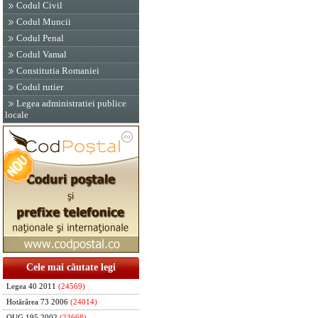
Codul Civil
Codul Muncii
Codul Penal
Codul Vamal
Constitutia Romaniei
Codul rutier
Legea administratiei publice
locale
Cele mai căutate legi
Legea 40 2011
(24569)
Hotărârea 73 2006
(24014)
OUG 195 2002
(23668)