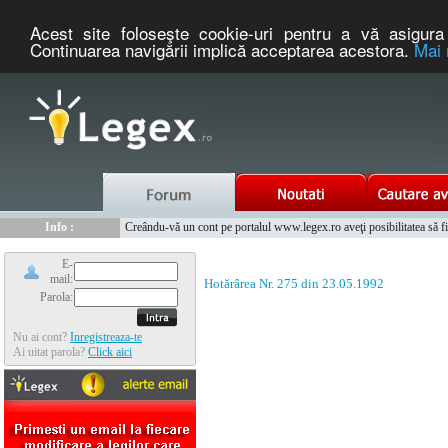
Acest site foloseşte cookie-uri pentru a vă asigura 
Continuarea navigării implică acceptarea acestora.
Mai 
Nou :
Legex.ro - portal de legislatie romaneasca. Un serviciu oferit g
Info :
Creându-vă un cont pe portalul www.legex.ro aveţi posibilitatea să fiţi
Info :
www.tntauto.ro - Managementul Integrat al Parcului Auto
E-
mail:
Hotărârea Nr. 275 din 23.05.1992
Parola:
Nu ai cont?
Inregistreaza-te
Ai uitat parola?
Click aici