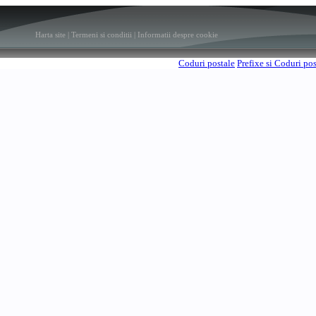
Harta site
|
Termeni si conditii
|
Informatii despre cookie
Coduri postale
Prefixe si Coduri po