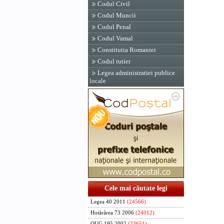
Codul Civil
Codul Muncii
Codul Penal
Codul Vamal
Constitutia Romaniei
Codul rutier
Legea administratiei publice
locale
Cele mai căutate legi
Legea 40 2011
(24566)
Hotărârea 73 2006
(24012)
OUG 195 2002
(23651)