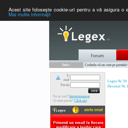
Acest site foloseşte cookie-uri pentru a vă asigura o e
Mai multe informaţii
Nou :
Legex.ro - portal de legislati
Info :
Creându-vă un cont pe portalul ww
Info :
www.tntauto.ro - Managementul 
E-
mail:
Legea Nr. 50
Parola:
Decretul Nr.
Nu ai cont?
Inregistreaza-te
Ai uitat parola?
Click aici