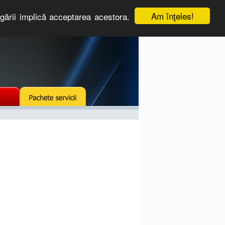
Am înţeles!
igării implică acceptarea acestora.