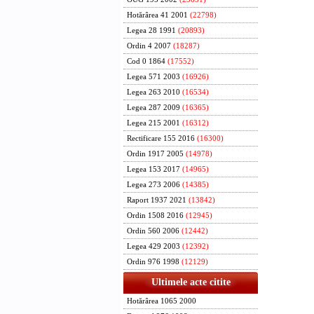
Hotărârea 41 2001
(22798)
Legea 28 1991
(20893)
Ordin 4 2007
(18287)
Cod 0 1864
(17552)
Legea 571 2003
(16926)
Legea 263 2010
(16534)
Legea 287 2009
(16365)
Legea 215 2001
(16312)
Rectificare 155 2016
(16300)
Ordin 1917 2005
(14978)
Legea 153 2017
(14965)
Legea 273 2006
(14385)
Raport 1937 2021
(13842)
Ordin 1508 2016
(12945)
Ordin 560 2006
(12442)
Legea 429 2003
(12392)
Ordin 976 1998
(12129)
Ultimele acte citite
Hotărârea 1065 2000