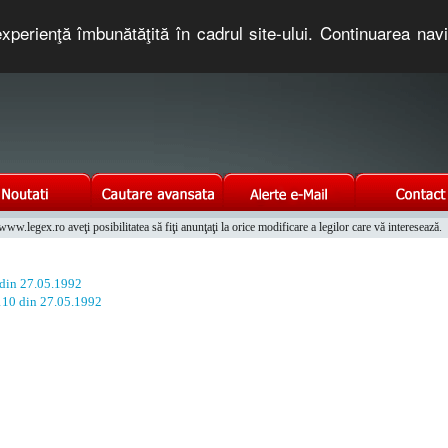
xperienţă îmbunătăţită în cadrul site-ului. Continuarea nav
e romaneasca. Un serviciu oferit gratuit de TNT COMPUTERS
w.legex.ro aveţi posibilitatea să fiţi anunţaţi la orice modificare a legilor care vă interesează.
Integrat al Parcului Auto
 din 27.05.1992
 110 din 27.05.1992