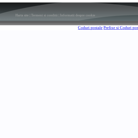
Harta site
|
Termeni si conditii
|
Informatii despre cookie
Coduri postale
Prefixe si Coduri po