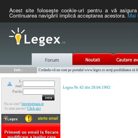
Acest site foloseşte cookie-uri pentru a vă asigura 
Continuarea navigării implică acceptarea acestora.
Mai 
Nou :
Legex.ro - portal de legislatie romaneasca. Un serviciu oferit g
Info :
Creându-vă un cont pe portalul www.legex.ro aveţi posibilitatea să fiţi
Info :
www.tntauto.ro - Managementul Integrat al Parcului Auto
E-
mail:
Legea Nr. 42 din 28.04.1992
Parola:
Nu ai cont?
Inregistreaza-te
Ai uitat parola?
Click aici