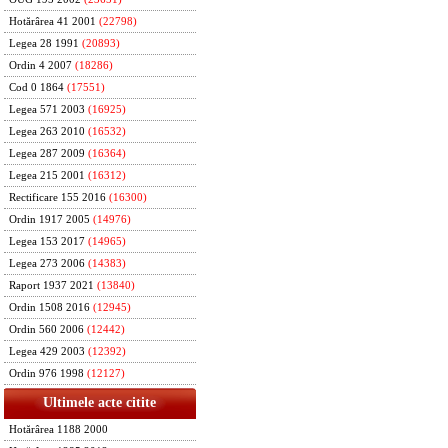
Hotărârea 41 2001
(22798)
Legea 28 1991
(20893)
Ordin 4 2007
(18286)
Cod 0 1864
(17551)
Legea 571 2003
(16925)
Legea 263 2010
(16532)
Legea 287 2009
(16364)
Legea 215 2001
(16312)
Rectificare 155 2016
(16300)
Ordin 1917 2005
(14976)
Legea 153 2017
(14965)
Legea 273 2006
(14383)
Raport 1937 2021
(13840)
Ordin 1508 2016
(12945)
Ordin 560 2006
(12442)
Legea 429 2003
(12392)
Ordin 976 1998
(12127)
Ultimele acte citite
Hotărârea 1188 2000