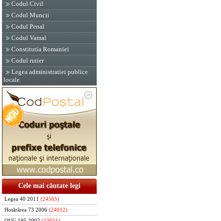
Codul Civil
Codul Muncii
Codul Penal
Codul Vamal
Constitutia Romaniei
Codul rutier
Legea administratiei publice
locale
Cele mai căutate legi
Legea 40 2011
(24565)
Hotărârea 73 2006
(24012)
OUG 195 2002
(23651)