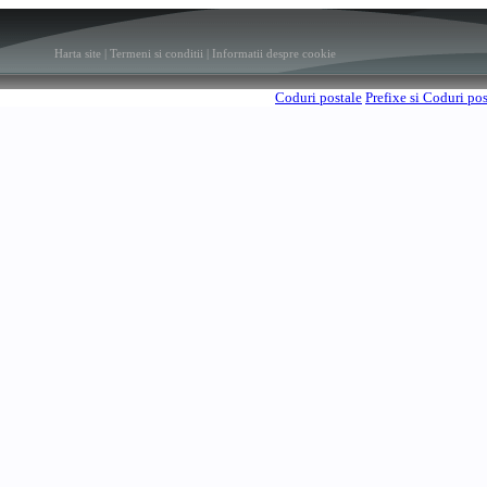
Harta site
|
Termeni si conditii
|
Informatii despre cookie
Coduri postale
Prefixe si Coduri po