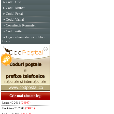
Codul Civil
Codul Muncii
Codul Penal
Codul Vamal
Constitutia Romaniei
Codul rutier
Legea administratiei publice
locale
Cele mai căutate legi
Legea 40 2011
(24607)
Hotărârea 73 2006
(24031)
OUG 195 2002
(23774)