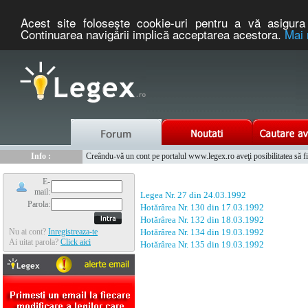
Acest site foloseşte cookie-uri pentru a vă asigura 
Continuarea navigării implică acceptarea acestora.
Mai 
Nou :
Legex.ro - portal de legislatie romaneasca. Un serviciu oferit g
Info :
Creându-vă un cont pe portalul www.legex.ro aveţi posibilitatea să fiţi
Info :
www.tntauto.ro - Managementul Integrat al Parcului Auto
E-
mail:
Legea Nr. 27 din 24.03.1992
Parola:
Hotărârea Nr. 130 din 17.03.1992
Hotărârea Nr. 132 din 18.03.1992
Nu ai cont?
Inregistreaza-te
Hotărârea Nr. 134 din 19.03.1992
Ai uitat parola?
Click aici
Hotărârea Nr. 135 din 19.03.1992