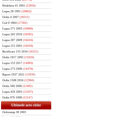
Hotărârea 41 2001
(22856)
Legea 28 1991
(20962)
Ordin 4 2007
(18311)
Cod 0 1864
(17582)
Legea 571 2003
(16969)
Legea 263 2010
(16592)
Legea 287 2009
(16434)
Legea 215 2001
(16418)
Rectificare 155 2016
(16321)
Ordin 1917 2005
(15026)
Legea 153 2017
(14993)
Legea 273 2006
(14470)
Raport 1937 2021
(13939)
Ordin 1508 2016
(12966)
Ordin 560 2006
(12482)
Legea 429 2003
(12437)
Ordin 976 1998
(12147)
Ultimele acte citite
Ordonanţa 38 2003