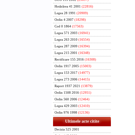
Hotărârea 41 2001
(22816)
Legea 28 1991
(20909)
Ordin 4 2007
(18298)
Cod 0 1864
(17563)
Legea 571 2003
(16941)
Legea 263 2010
(16554)
Legea 287 2009
(16394)
Legea 215 2001
(16348)
Rectificare 155 2016
(16308)
Ordin 1917 2005
(15003)
Legea 153 2017
(14977)
Legea 273 2006
(14415)
Raport 1937 2021
(13879)
Ordin 1508 2016
(12951)
Ordin 560 2006
(12464)
Legea 429 2003
(12410)
Ordin 976 1998
(12136)
Ultimele acte citite
Decizia 525 2001