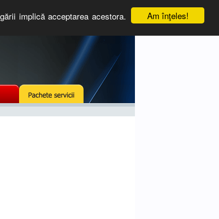
Am înţeles!
igării implică acceptarea acestora.