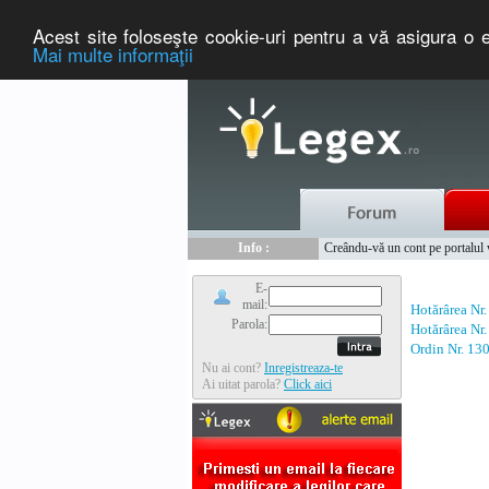
Acest site foloseşte cookie-uri pentru a vă asigura o e
Mai multe informaţii
Nou :
Legex.ro - portal de legislati
Info :
Creându-vă un cont pe portalul ww
Info :
www.tntauto.ro - Managementul 
E-
mail:
Hotărârea Nr
Parola:
Hotărârea Nr
Ordin Nr. 13
Nu ai cont?
Inregistreaza-te
Ai uitat parola?
Click aici