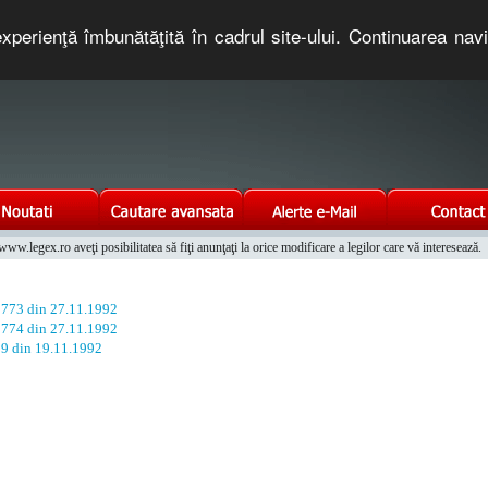
xperienţă îmbunătăţită în cadrul site-ului. Continuarea nav
e romaneasca. Un serviciu oferit gratuit de TNT COMPUTERS
w.legex.ro aveţi posibilitatea să fiţi anunţaţi la orice modificare a legilor care vă interesează.
Integrat al Parcului Auto
. 773 din 27.11.1992
. 774 din 27.11.1992
09 din 19.11.1992