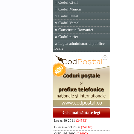
Codul Civil
Codul Muncii
Codul Penal
Codul Vamal
Constitutia Romaniei
Codul rutier
Legea administratiei publice
locale
Cele mai căutate legi
Legea 40 2011
(24582)
Hotărârea 73 2006
(24018)
OUG 195 2002
(23697)