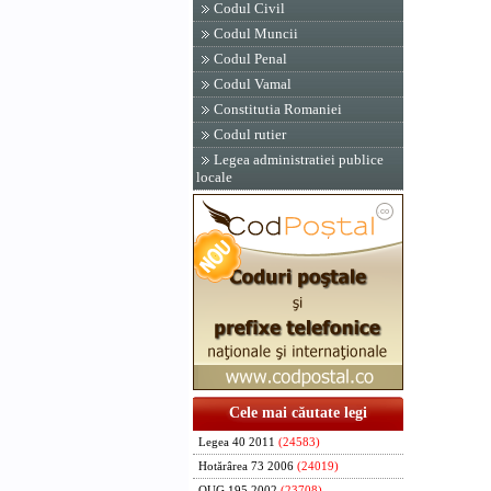
Codul Civil
Codul Muncii
Codul Penal
Codul Vamal
Constitutia Romaniei
Codul rutier
Legea administratiei publice
locale
Cele mai căutate legi
Legea 40 2011
(24583)
Hotărârea 73 2006
(24019)
OUG 195 2002
(23708)