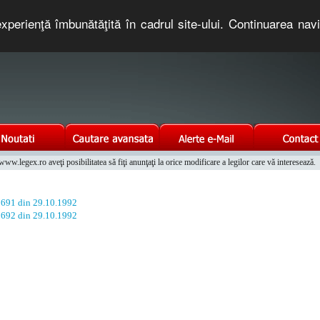
xperienţă îmbunătăţită în cadrul site-ului. Continuarea nav
e romaneasca. Un serviciu oferit gratuit de TNT COMPUTERS
w.legex.ro aveţi posibilitatea să fiţi anunţaţi la orice modificare a legilor care vă interesează.
Integrat al Parcului Auto
. 691 din 29.10.1992
. 692 din 29.10.1992