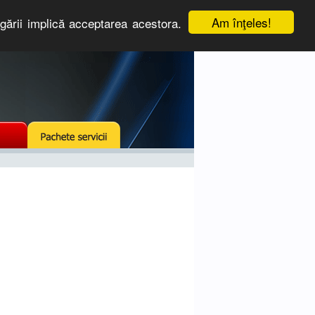
Am înţeles!
igării implică acceptarea acestora.