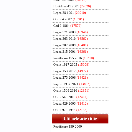
Hotărârea 41 2001
(22826)
Legea 28 1991
(20910)
Ordin 4 2007
(18301)
Cod 0 1864
(17572)
Legea 571 2003
(16946)
Legea 263 2010
(16562)
Legea 287 2009
(16408)
Legea 215 2001
(16361)
Rectificare 155 2016
(16310)
Ordin 1917 2005
(15008)
Legea 153 2017
(14977)
Legea 273 2006
(14421)
Raport 1937 2021
(13883)
Ordin 1508 2016
(12951)
Ordin 560 2006
(12467)
Legea 429 2003
(12412)
Ordin 976 1998
(12138)
Ultimele acte citite
Rectificare 199 2000