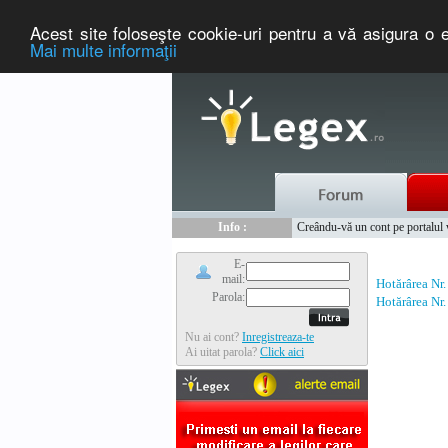
Acest site foloseşte cookie-uri pentru a vă asigura o e
Mai multe informaţii
Nou :
Legex.ro - portal de legislati
Info :
Creându-vă un cont pe portalul ww
Info :
www.tntauto.ro - Managementul 
E-
mail:
Hotărârea Nr
Parola:
Hotărârea Nr
Nu ai cont?
Inregistreaza-te
Ai uitat parola?
Click aici