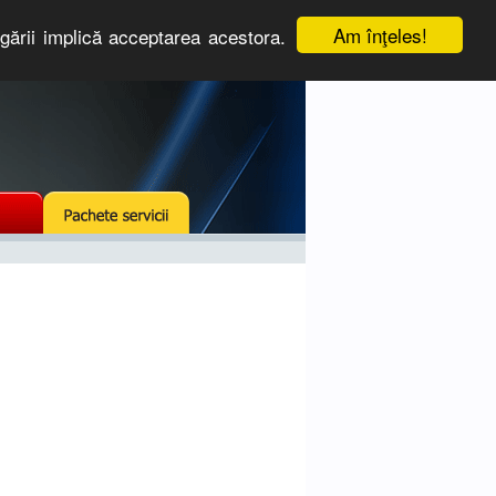
Am înţeles!
igării implică acceptarea acestora.