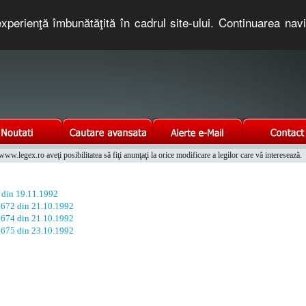
xperienţă îmbunătăţită în cadrul site-ului. Continuarea nav
e romaneasca. Un serviciu oferit gratuit de TNT COMPUTERS
w.legex.ro aveţi posibilitatea să fiţi anunţaţi la orice modificare a legilor care vă interesează.
Integrat al Parcului Auto
 din 19.11.1992
. 672 din 21.10.1992
. 674 din 21.10.1992
. 675 din 23.10.1992