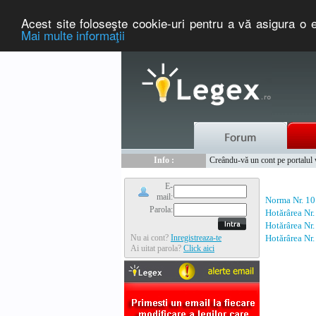
Acest site foloseşte cookie-uri pentru a vă asigura o e
Mai multe informaţii
Nou :
Legex.ro - portal de legislati
Info :
Creându-vă un cont pe portalul ww
Info :
www.tntauto.ro - Managementul 
E-
mail:
Norma Nr. 10
Parola:
Hotărârea Nr
Hotărârea Nr
Nu ai cont?
Inregistreaza-te
Hotărârea Nr
Ai uitat parola?
Click aici