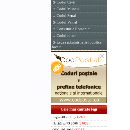
Codul Civil
Codul Muncii
Codul Penal
Codul Vamal
Constitutia Romaniei
Codul rutier
Legea administratiei publice
locale
Cele mai căutate legi
Legea 40 2011
(24592)
Hotărârea 73 2006
(24022)
OUG 195 2002
(23737)