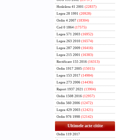
Hotărârea 41 2001
(22837)
Legea 28 1991
(20928)
Ordin 4 2007
(18304)
Cod 0 1864
(17575)
Legea 571 2003
(16952)
Legea 263 2010
(16574)
Legea 287 2009
(16416)
Legea 215 2001
(16383)
Rectificare 155 2016
(16313)
Ordin 1917 2005
(15015)
Legea 153 2017
(14984)
Legea 273 2006
(14436)
Raport 1937 2021
(13904)
Ordin 1508 2016
(12957)
Ordin 560 2006
(12472)
Legea 429 2003
(12421)
Ordin 976 1998
(12142)
Ultimele acte citite
Ordin 119 2017