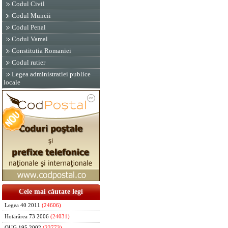
Codul Civil
Codul Muncii
Codul Penal
Codul Vamal
Constitutia Romaniei
Codul rutier
Legea administratiei publice
locale
Cele mai căutate legi
Legea 40 2011
(24606)
Hotărârea 73 2006
(24031)
OUG 195 2002
(23773)