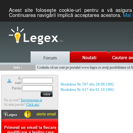
Acest site foloseşte cookie-uri pentru a vă asigura 
Continuarea navigării implică acceptarea acestora.
Mai 
Nou :
Legex.ro - portal de legislatie romaneasca. Un serviciu oferit g
Info :
Creându-vă un cont pe portalul www.legex.ro aveţi posibilitatea să fiţi
Info :
www.tntauto.ro - Managementul Integrat al Parcului Auto
E-
mail:
Hotărârea Nr. 597 din 28.09.1992
Parola:
Hotărârea Nr. 617 din 01.10.1992
Nu ai cont?
Inregistreaza-te
Ai uitat parola?
Click aici