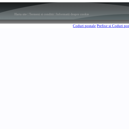
Harta site
|
Termeni si conditii
|
Informatii despre cookie
Coduri postale
Prefixe si Coduri po