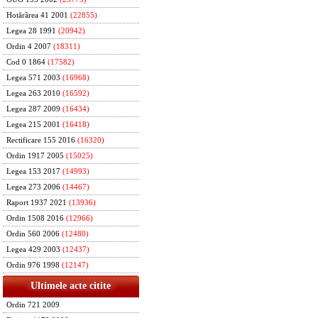
Hotărârea 41 2001
(22855)
Legea 28 1991
(20942)
Ordin 4 2007
(18311)
Cod 0 1864
(17582)
Legea 571 2003
(16968)
Legea 263 2010
(16592)
Legea 287 2009
(16434)
Legea 215 2001
(16418)
Rectificare 155 2016
(16320)
Ordin 1917 2005
(15025)
Legea 153 2017
(14993)
Legea 273 2006
(14467)
Raport 1937 2021
(13936)
Ordin 1508 2016
(12966)
Ordin 560 2006
(12480)
Legea 429 2003
(12437)
Ordin 976 1998
(12147)
Ultimele acte citite
Ordin 721 2009