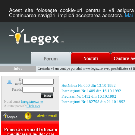
Acest site foloseşte cookie-uri pentru a vă asigura 
Continuarea navigării implică acceptarea acestora.
Mai 
Nou :
Legex.ro - portal de legislatie romaneasca. Un serviciu oferit g
Info :
Creându-vă un cont pe portalul www.legex.ro aveţi posibilitatea să fiţi
Info :
www.tntauto.ro - Managementul Integrat al Parcului Auto
E-
mail:
Hotărârea Nr. 650 din 13.10.1992
Parola:
Instrucţiuni Nr. 1409 din 16.10.1992
Precizari Nr. 1412 din 16.10.1992
Nu ai cont?
Inregistreaza-te
Instrucţiuni Nr. 182798 din 21.10.1992
Ai uitat parola?
Click aici