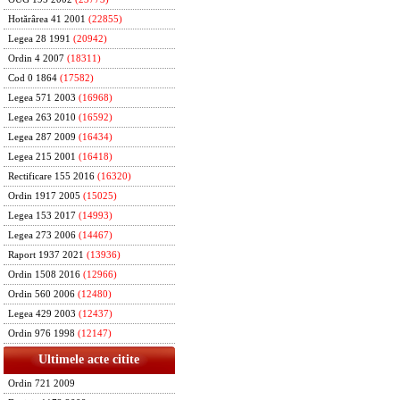
Hotărârea 41 2001
(22855)
Legea 28 1991
(20942)
Ordin 4 2007
(18311)
Cod 0 1864
(17582)
Legea 571 2003
(16968)
Legea 263 2010
(16592)
Legea 287 2009
(16434)
Legea 215 2001
(16418)
Rectificare 155 2016
(16320)
Ordin 1917 2005
(15025)
Legea 153 2017
(14993)
Legea 273 2006
(14467)
Raport 1937 2021
(13936)
Ordin 1508 2016
(12966)
Ordin 560 2006
(12480)
Legea 429 2003
(12437)
Ordin 976 1998
(12147)
Ultimele acte citite
Ordin 721 2009