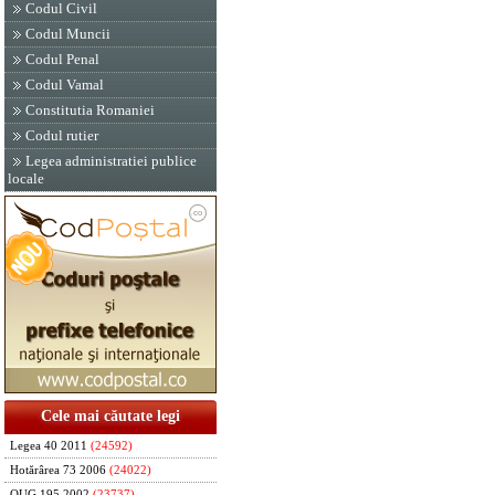
Codul Civil
Codul Muncii
Codul Penal
Codul Vamal
Constitutia Romaniei
Codul rutier
Legea administratiei publice
locale
Cele mai căutate legi
Legea 40 2011
(24592)
Hotărârea 73 2006
(24022)
OUG 195 2002
(23737)