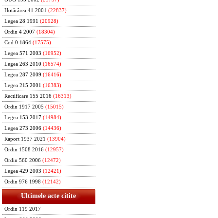
Hotărârea 41 2001
(22837)
Legea 28 1991
(20928)
Ordin 4 2007
(18304)
Cod 0 1864
(17575)
Legea 571 2003
(16952)
Legea 263 2010
(16574)
Legea 287 2009
(16416)
Legea 215 2001
(16383)
Rectificare 155 2016
(16313)
Ordin 1917 2005
(15015)
Legea 153 2017
(14984)
Legea 273 2006
(14436)
Raport 1937 2021
(13904)
Ordin 1508 2016
(12957)
Ordin 560 2006
(12472)
Legea 429 2003
(12421)
Ordin 976 1998
(12142)
Ultimele acte citite
Ordin 119 2017