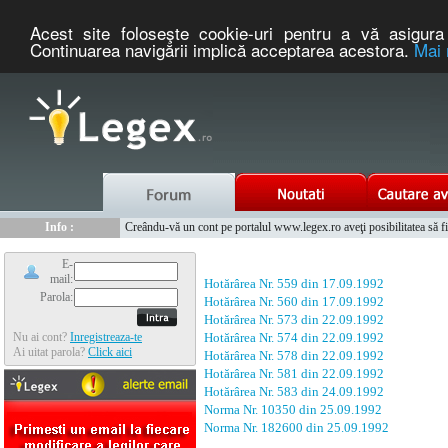
Acest site foloseşte cookie-uri pentru a vă asigura 
Continuarea navigării implică acceptarea acestora.
Mai 
Nou :
Legex.ro - portal de legislatie romaneasca. Un serviciu oferit g
Info :
Creându-vă un cont pe portalul www.legex.ro aveţi posibilitatea să fiţi
Info :
www.tntauto.ro - Managementul Integrat al Parcului Auto
E-
mail:
Hotărârea Nr. 559 din 17.09.1992
Parola:
Hotărârea Nr. 560 din 17.09.1992
Hotărârea Nr. 573 din 22.09.1992
Nu ai cont?
Inregistreaza-te
Hotărârea Nr. 574 din 22.09.1992
Ai uitat parola?
Click aici
Hotărârea Nr. 578 din 22.09.1992
Hotărârea Nr. 581 din 22.09.1992
Hotărârea Nr. 583 din 24.09.1992
Norma Nr. 10350 din 25.09.1992
Norma Nr. 182600 din 25.09.1992