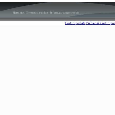
Harta site
|
Termeni si conditii
|
Informatii despre cookie
Coduri postale
Prefixe si Coduri po