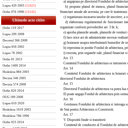
a) angajeaza pe directorul Fondului de arhitectura
Legea 429 2003
(12421)
b) propune planul de munca, planul financiar si 
financiare anuale ale acestuia, pe care le inaintea
Ordin 976 1998
(12142)
c) organizeaza incasarea taxelor de inscriere, a cot
Ultimele acte citite
d) elaboreaza regulamentul de functionare interi
organizate conform prevederilor art. 3 lit. k;
Ordin 119 2017
e) aproba planurile anuale, planurile de venituri si
Legea 209 2008
f) face orice act de administratie necesar realizarii
Decretul 366 2008
g) hotaraste asupra intrebuintarii bunurilor de ori
Legea 656 2002
h) reprezinta in justitie Fondul de arhitectura, pri
i) executa, prin organele sale, planul financiar si
Legea 78 2002
Art. 13
Ordin 81 2013
Comitetul Fondului de arhitectura se intruneste ori
Ordin 1400 2014
Art. 14
Hotărârea 884 2003
Comitetul Fondului de arhitectura ia hotarari cu 
directorul Fondului de arhitectura.
Decizia 546 2005
Art. 15
Decizia 574 2008
Directorul Fondului de arhitectura va putea lua ma
Ordin 820 2014
El poate angaja Fondul de arhitectura prin semnatu
OUG 189 2008
Art. 16
Legea 610 2020
Gestiunea Fondului de arhitectura si intreaga sa 
de Stat pentru Arhitectura si Constructii.
Hotărârea 1619 2003
Art. 17
Hotărârea 786 1996
V. Dispozitii finale si tranzitorii
Ordin 923 2014
Comitetul de conducere al Fondului de arhitectura 