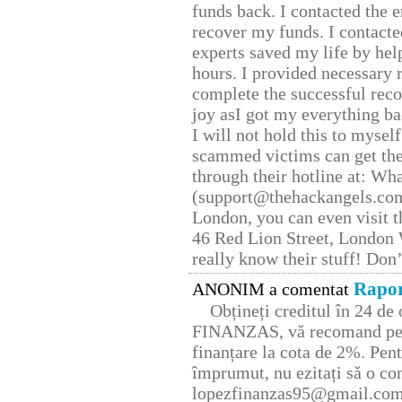
funds back. I contacted the 
recover my funds. I contact
experts saved my life by hel
hours. I provided necessary 
complete the successful reco
joy asI got my everything bac
I will not hold this to myself
scammed victims can get the
through their hotline at: W
(support@thehackangels.com
London, you can even visit th
46 Red Lion Street, London
really know their stuff! Don’
Rapor
ANONIM a comentat
Obțineți creditul în 24 d
FINANZAS, vă recomand pent
finanțare la cota de 2%. Pent
împrumut, nu ezitați să o con
lopezfinanzas95@gmail.co