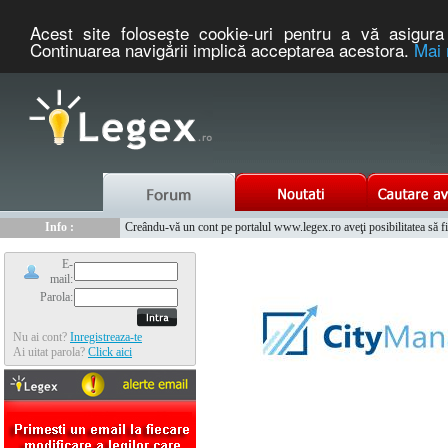
Acest site foloseşte cookie-uri pentru a vă asigura 
Continuarea navigării implică acceptarea acestora.
Mai 
Nou :
Legex.ro - portal de legislatie romaneasca. Un serviciu oferit g
Info :
Creându-vă un cont pe portalul www.legex.ro aveţi posibilitatea să fiţi
Info :
www.tntauto.ro - Managementul Integrat al Parcului Auto
E-
mail:
Parola:
Nu ai cont?
Inregistreaza-te
Ai uitat parola?
Click aici