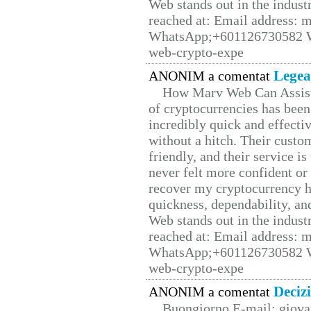
Web stands out in the indus
reached at: Email address:
WhatsApp;+601126730582 W
web-crypto-expe
Legea
ANONIM a comentat
How Marv Web Can Assist
of cryptocurrencies has be
incredibly quick and effecti
without a hitch. Their custo
friendly, and their service i
never felt more confident or
recover my cryptocurrency h
quickness, dependability, an
Web stands out in the indus
reached at: Email address:
WhatsApp;+601126730582 W
web-crypto-expe
Deciz
ANONIM a comentat
Buongiorno E-mail: giova