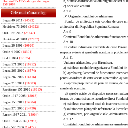
b) sumele acordate anual din bugetul de stat al 
Decretul 95 1955 abrogat de Legea
158 2004
c) orice alte venituri.
Art. 8
Cele mai căutate legi
IV. Organele Fondului de arhitectura
Legea 40 2011
(24592)
Fondul de arhitectura este condus de catre un c
arhitectilor din Republica Populara Romana.
Hotărârea 73 2006
(24022)
Art. 9
OUG 195 2002
(23737)
Comitetul Fondului de arhitectura functioneaza s
Hotărârea 41 2001
(22837)
Art. 10
Legea 28 1991
(20928)
In cadrul indrumarii exercitate de catre Biroul U
respecta avizele si aprobarile acestuia in problemel
Ordin 4 2007
(18304)
Art. 11
Cod 0 1864
(17575)
Uniunea arhitectilor, prin Biroul sau:
Legea 571 2003
(16952)
a) stabileste modul de organizare a Fondului de a
Legea 263 2010
(16574)
b) aproba regulamentul de functionare interioara a 
Legea 287 2009
(16416)
pentru acordarea de catre acesta a premiilor, ajutoa
c) aproba propunerile de plan de munca, de plan fi
Legea 215 2001
(16383)
anuale ale acestuia;
Rectificare 155 2016
(16313)
d) aproba actele de dispozitie necesare realizarii
Ordin 1917 2005
(15015)
forma, de bunuri si sume, acordate direct Fondului 
Legea 153 2017
(14984)
e) stabileste cuantumul taxei de inscriere si cotiz
f) solutioneaza plangerile referitoare la lucrarile
Legea 273 2006
(14436)
g) controleaza, prin organele sale, administrarea F
Raport 1937 2021
(13904)
Art. 12
Ordin 1508 2016
(12957)
Comitetul Fondului de arhitectura are urmatoarele
Ordin 560 2006
(12472)