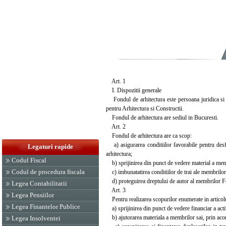
Art. 1
I. Dispozitii generale
Fondul de arhitectura este persoana juridica si 
pentru Arhitectura si Constructii.
Fondul de arhitectura are sediul in Bucuresti.
Art. 2
Fondul de arhitectura are ca scop:
a) asigurarea conditiilor favorabile pentru desfas
Legaturi rapide
arhitectura;
Codul Fiscal
b) sprijinirea din punct de vedere material a membr
Codul de procedura fiscala
c) imbunatatirea conditiilor de trai ale membrilor
d) proteguirea dreptului de autor al membrilor Fond
Legea Contabilitatii
Art. 3
Legea Pensiilor
Pentru realizarea scopurilor enumerate in articolul
Legea Finantelor Publice
a) sprijinirea din punct de vedere financiar a activ
b) ajutorarea materiala a membrilor sai, prin acorda
Legea Insolventei