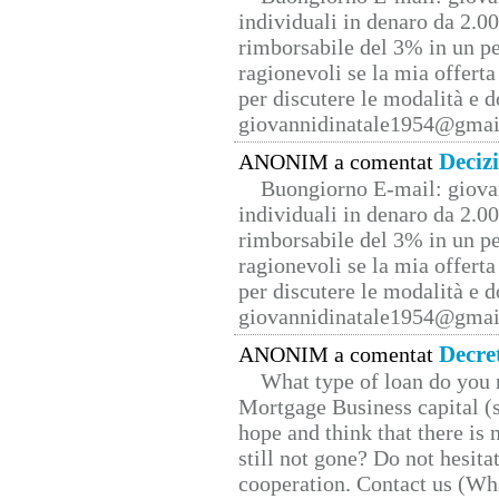
individuali in denaro da 2.00
rimborsabile del 3% in un pe
ragionevoli se la mia offerta
per discutere le modalità e 
giovannidinatale1954@­gmai
Deciz
ANONIM a comentat
Buongiorno E-mail: giova
individuali in denaro da 2.00
rimborsabile del 3% in un pe
ragionevoli se la mia offerta
per discutere le modalità e 
giovannidinatale1954@­gmai
Decre
ANONIM a comentat
What type of loan do you 
Mortgage Business capital (s
hope and think that there is
still not gone? Do not hesita
cooperation. Contact us (W