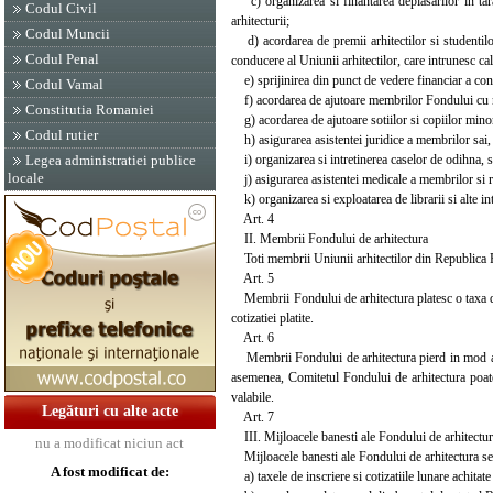
c) organizarea si finantarea deplasarilor in tara
Codul Civil
arhitecturii;
Codul Muncii
d) acordarea de premii arhitectilor si studentilor
Codul Penal
conducere al Uniunii arhitectilor, care intrunesc cal
e) sprijinirea din punct de vedere financiar a concu
Codul Vamal
f) acordarea de ajutoare membrilor Fondului cu meri
Constitutia Romaniei
g) acordarea de ajutoare sotiilor si copiilor minori 
Codul rutier
h) asigurarea asistentei juridice a membrilor sai, 
i) organizarea si intretinerea caselor de odihna, sa
Legea administratiei publice
locale
j) asigurarea asistentei medicale a membrilor si re
k) organizarea si exploatarea de librarii si alte int
Art. 4
II. Membrii Fondului de arhitectura
Toti membrii Uniunii arhitectilor din Republica 
Art. 5
Membrii Fondului de arhitectura platesc o taxa de in
cotizatiei platite.
Art. 6
Membrii Fondului de arhitectura pierd in mod aut
asemenea, Comitetul Fondului de arhitectura poate 
valabile.
Legături cu alte acte
Art. 7
III. Mijloacele banesti ale Fondului de arhitectu
nu a modificat niciun act
Mijloacele banesti ale Fondului de arhitectura se
A fost modificat de:
a) taxele de inscriere si cotizatiile lunare achitat