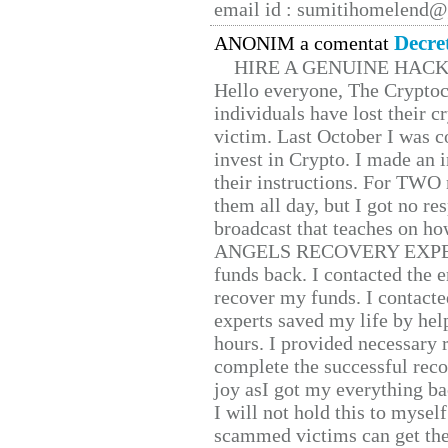
email id : sumitihomelend
Decre
ANONIM a comentat
HIRE A GENUINE HAC
Hello everyone, The Cryptocu
individuals have lost their c
victim. Last October I was 
invest in Crypto. I made an i
their instructions. For TWO 
them all day, but I got no re
broadcast that teaches on h
ANGELS RECOVERY EXPERT. H
funds back. I contacted the 
recover my funds. I contact
experts saved my life by hel
hours. I provided necessary 
complete the successful reco
joy asI got my everything bac
I will not hold this to myself
scammed victims can get the