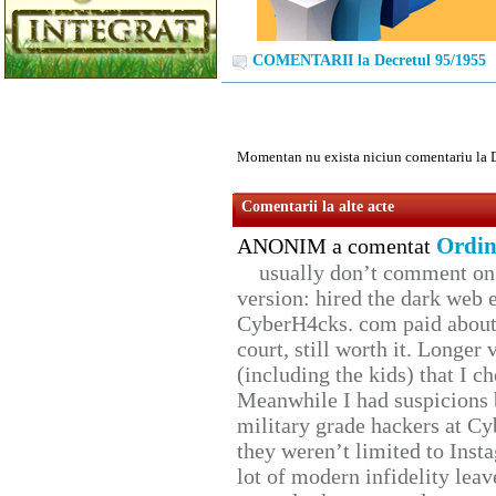
COMENTARII la Decretul 95/1955
Momentan nu exista niciun comentariu la 
Comentarii la alte acte
Ordin
ANONIM a comentat
usually don’t comment on t
version: hired the dark web 
CyberH4cks. com paid about 
court, still worth it. Longer
(including the kids) that I ch
Meanwhile I had suspicions 
military grade hackers at Cy
they weren’t limited to Inst
lot of modern infidelity leav