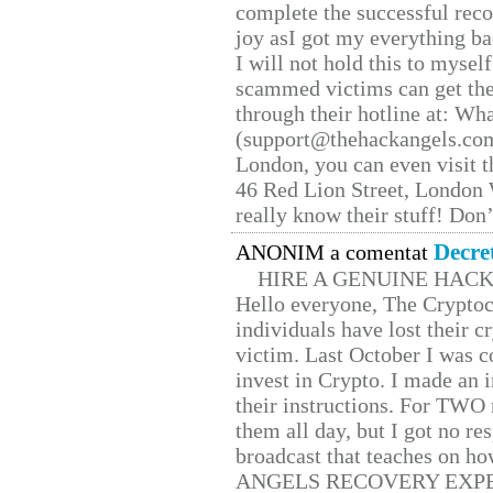
complete the successful reco
joy asI got my everything bac
I will not hold this to myself
scammed victims can get the
through their hotline at: W
(support@thehackangels.com
London, you can even visit th
46 Red Lion Street, London
really know their stuff! Don’
Decre
ANONIM a comentat
HIRE A GENUINE HAC
Hello everyone, The Cryptocu
individuals have lost their c
victim. Last October I was 
invest in Crypto. I made an i
their instructions. For TWO 
them all day, but I got no re
broadcast that teaches on h
ANGELS RECOVERY EXPERT. H