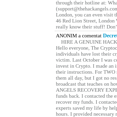
through their hotline at: W
(support@thehackangels.com
London, you can even visit th
46 Red Lion Street, London
really know their stuff! Don’
Decre
ANONIM a comentat
HIRE A GENUINE HAC
Hello everyone, The Cryptocu
individuals have lost their c
victim. Last October I was 
invest in Crypto. I made an i
their instructions. For TWO 
them all day, but I got no re
broadcast that teaches on h
ANGELS RECOVERY EXPERT. H
funds back. I contacted the 
recover my funds. I contact
experts saved my life by hel
hours. I provided necessary 