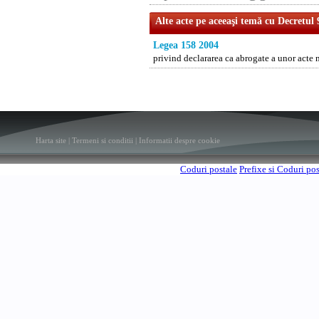
Alte acte pe aceeaşi temă cu Decretul
Legea 158 2004
privind declararea ca abrogate a unor acte
Harta site
|
Termeni si conditii
|
Informatii despre cookie
Coduri postale
Prefixe si Coduri po