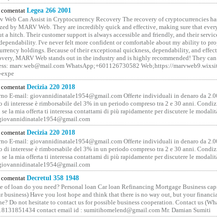
comentat
Legea 266 2001
 Web Can Assist in Cryptocurrency Recovery The recovery of cryptocurrencies ha
ized by MARV Web. They are incredibly quick and effective, making sure that ever
t a hitch. Their customer support is always accessible and friendly, and their servi
 dependability. I've never felt more confident or comfortable about my ability to pr
rrency holdings. Because of their exceptional quickness, dependability, and effect
covery, MARV Web stands out in the industry and is highly recommended! They can 
ess: marv.web@mail.com WhatsApp;+601126730582 Web;https://marvweb9.wixsi
-expe
comentat
Decizia 220 2018
no E-mail: giovannidinatale1954@­gmail.­com Offerte individuali in denaro da 2.0
o di interesse è rimborsabile del 3% in un periodo compreso tra 2 e 30 anni. Condiz
 se la mia offerta ti interessa contattami di più rapidamente per discutere le modali
 giovannidinatale1954@­gmail.­com
comentat
Decizia 220 2018
no E-mail: giovannidinatale1954@­gmail.­com Offerte individuali in denaro da 2.0
o di interesse è rimborsabile del 3% in un periodo compreso tra 2 e 30 anni. Condiz
 se la mia offerta ti interessa contattami di più rapidamente per discutere le modali
 giovannidinatale1954@­gmail.­com
comentat
Decretul 358 1948
 of loan do you need? Personal loan Car loan Refinancing Mortgage Business capit
 business) Have you lost hope and think that there is no way out, but your financi
one? Do not hesitate to contact us for possible business cooperation. Contact us (W
8131851434 contact email id : sumitihomelend@gmail.com Mr. Damian Sumiti