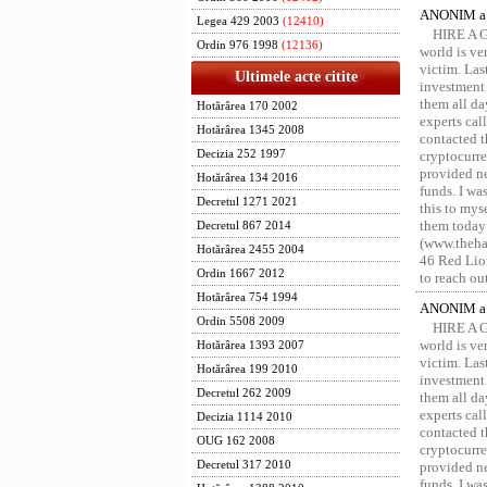
ANONIM a 
Legea 429 2003
(12410)
HIRE A 
Ordin 976 1998
(12136)
world is ver
victim. Las
Ultimele acte citite
investment 
them all da
Hotărârea 170 2002
experts ca
Hotărârea 1345 2008
contacted t
Decizia 252 1997
cryptocurre
provided ne
Hotărârea 134 2016
funds. I was
Decretul 1271 2021
this to mys
them today
Decretul 867 2014
(www.thehac
Hotărârea 2455 2004
46 Red Lion
Ordin 1667 2012
to reach ou
Hotărârea 754 1994
ANONIM a 
Ordin 5508 2009
HIRE A 
world is ver
Hotărârea 1393 2007
victim. Las
Hotărârea 199 2010
investment 
Decretul 262 2009
them all da
experts ca
Decizia 1114 2010
contacted t
OUG 162 2008
cryptocurre
Decretul 317 2010
provided ne
funds. I was