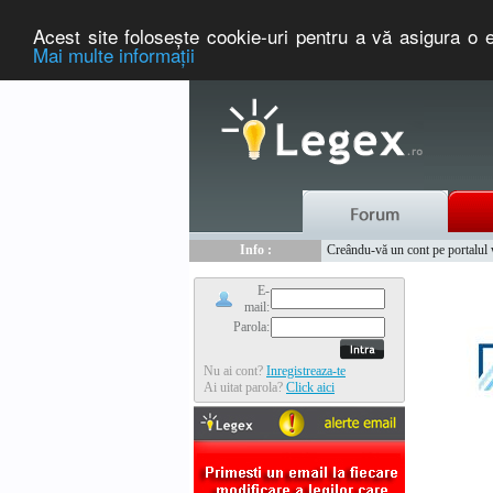
Acest site foloseşte cookie-uri pentru a vă asigura o e
Mai multe informaţii
Nou :
Legex.ro - portal de legislati
Info :
Creându-vă un cont pe portalul ww
Info :
www.tntauto.ro - Managementul 
E-
mail:
Parola:
Nu ai cont?
Inregistreaza-te
Ai uitat parola?
Click aici