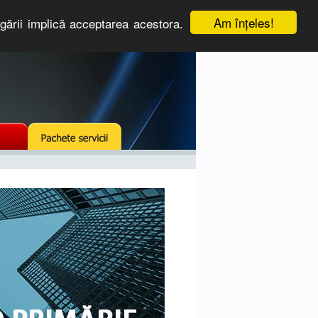
Am înţeles!
igării implică acceptarea acestora.