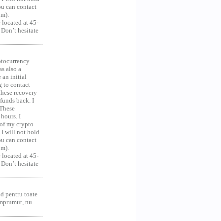
you can contact
om).
 located at 45-
 Don’t hesitate
ocurrency
as also a
an initial
g to contact
 these recovery
unds back. I
 These
hours. I
 of my crypto
 I will not hold
you can contact
om).
 located at 45-
 Don’t hesitate
d pentru toate
împrumut, nu