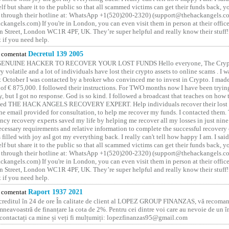
elf but share it to the public so that all scammed victims can get their funds back, 
 through their hotline at: WhatsApp +1(520)200-2320) (support@thehackangels.c
kangels.com) If you're in London, you can even visit them in person at their office
 Street, London WC1R 4PF, UK. They’re super helpful and really know their stuff!
t if you need help.
comentat
Decretul 139 2005
GENUINE HACKER TO RECOVER YOUR LOST FUNDS Hello everyone, The Crypt
y volatile and a lot of individuals have lost their crypto assets to online scams . I w
t October I was contacted by a broker who convinced me to invest in Crypto. I made 
of € 875,000. I followed their instructions. For TWO months now I have been tryin
y, but I got no response. God is so kind. I followed a broadcast that teaches on how
lled THE HACK ANGELS RECOVERY EXPERT. Help individuals recover their lost f
he email provided for consultation, to help me recover my funds. I contacted them.
ncy recovery experts saved my life by helping me recover all my losses in just nine 
cessary requirements and relative information to complete the successful recovery
 filled with joy asI got my everything back. I really can't tell how happy I am. I said
elf but share it to the public so that all scammed victims can get their funds back, 
 through their hotline at: WhatsApp +1(520)200-2320) (support@thehackangels.c
kangels.com) If you're in London, you can even visit them in person at their office
 Street, London WC1R 4PF, UK. They’re super helpful and really know their stuff!
t if you need help.
comentat
Raport 1937 2021
 creditul în 24 de ore În calitate de client al LOPEZ GROUP FINANZAS, vă recoman
neavoastră de finanțare la cota de 2%. Pentru cei dintre voi care au nevoie de un 
o contactați ca mine și veți fi mulțumiți: lopezfinanzas95@gmail.com