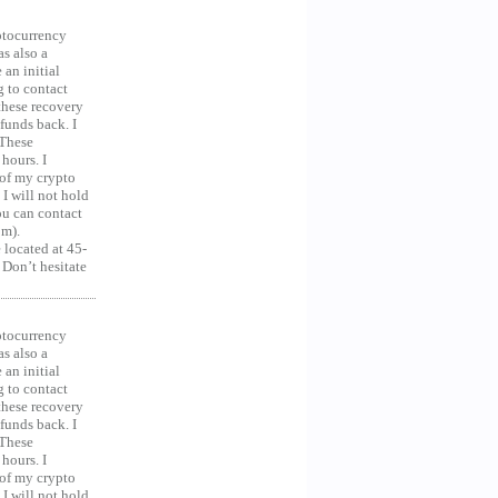
ocurrency
as also a
an initial
g to contact
 these recovery
unds back. I
 These
hours. I
 of my crypto
 I will not hold
you can contact
om).
 located at 45-
 Don’t hesitate
ocurrency
as also a
an initial
g to contact
 these recovery
unds back. I
 These
hours. I
 of my crypto
 I will not hold