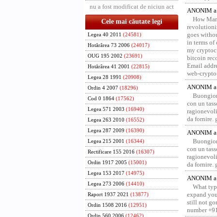
nu a fost modificat de niciun act
ANONIM a 
How Marv
Cele mai căutate legi
revolution
goes withou
Legea 40 2011
(24581)
in terms of
Hotărârea 73 2006
(24017)
my cryptocu
OUG 195 2002
(23691)
bitcoin re
Email addr
Hotărârea 41 2001
(22815)
web-crypto
Legea 28 1991
(20908)
ANONIM a 
Ordin 4 2007
(18296)
Buongior
Cod 0 1864
(17562)
con un tass
Legea 571 2003
(16940)
ragionevoli
da fornire.
Legea 263 2010
(16552)
Legea 287 2009
(16390)
ANONIM a 
Buongior
Legea 215 2001
(16344)
con un tass
Rectificare 155 2016
(16307)
ragionevoli
Ordin 1917 2005
(15001)
da fornire.
Legea 153 2017
(14975)
ANONIM a 
Legea 273 2006
(14410)
What type
expand your
Raport 1937 2021
(13877)
still not g
Ordin 1508 2016
(12951)
number +91
Ordin 560 2006
(12462)