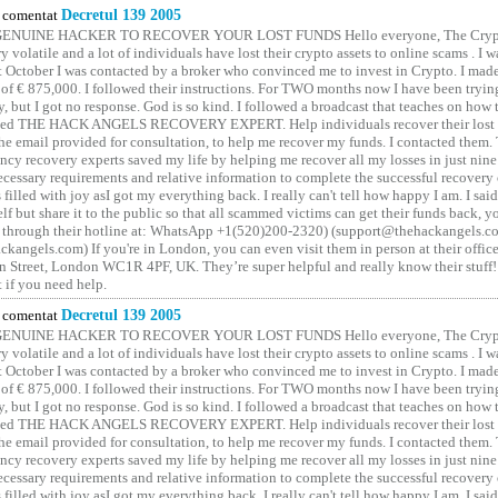
comentat
Decretul 139 2005
GENUINE HACKER TO RECOVER YOUR LOST FUNDS Hello everyone, The Crypt
y volatile and a lot of individuals have lost their crypto assets to online scams . I w
t October I was contacted by a broker who convinced me to invest in Crypto. I made 
of € 875,000. I followed their instructions. For TWO months now I have been tryin
y, but I got no response. God is so kind. I followed a broadcast that teaches on how
lled THE HACK ANGELS RECOVERY EXPERT. Help individuals recover their lost f
he email provided for consultation, to help me recover my funds. I contacted them.
ncy recovery experts saved my life by helping me recover all my losses in just nine 
cessary requirements and relative information to complete the successful recovery
 filled with joy asI got my everything back. I really can't tell how happy I am. I said
elf but share it to the public so that all scammed victims can get their funds back, 
 through their hotline at: WhatsApp +1(520)200-2320) (support@thehackangels.c
kangels.com) If you're in London, you can even visit them in person at their office
 Street, London WC1R 4PF, UK. They’re super helpful and really know their stuff!
t if you need help.
comentat
Decretul 139 2005
GENUINE HACKER TO RECOVER YOUR LOST FUNDS Hello everyone, The Crypt
y volatile and a lot of individuals have lost their crypto assets to online scams . I w
t October I was contacted by a broker who convinced me to invest in Crypto. I made 
of € 875,000. I followed their instructions. For TWO months now I have been tryin
y, but I got no response. God is so kind. I followed a broadcast that teaches on how
lled THE HACK ANGELS RECOVERY EXPERT. Help individuals recover their lost f
he email provided for consultation, to help me recover my funds. I contacted them.
ncy recovery experts saved my life by helping me recover all my losses in just nine 
cessary requirements and relative information to complete the successful recovery
 filled with joy asI got my everything back. I really can't tell how happy I am. I said