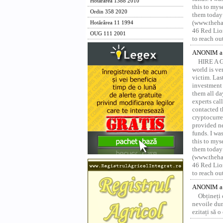
Hotărârea 1388 2010
this to mys
Ordin 358 2020
them today
(www.thehac
Hotărârea 11 1994
46 Red Lion
OUG 111 2001
to reach ou
ANONIM a 
HIRE A 
world is ver
victim. Las
investment 
them all da
experts ca
contacted t
cryptocurre
provided ne
funds. I was
this to mys
them today
(www.thehac
46 Red Lion
to reach ou
ANONIM a 
Obțineți
nevoile dum
ezitați să 