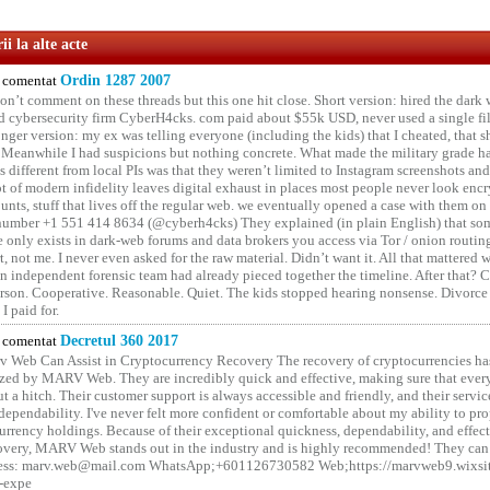
i la alte acte
comentat
Ordin 1287 2007
on’t comment on these threads but this one hit close. Short version: hired the dark 
 cybersecurity firm CyberH4cks. com paid about $55k USD, never used a single file 
onger version: my ex was telling everyone (including the kids) that I cheated, that s
. Meanwhile I had suspicions but nothing concrete. What made the military grade ha
different from local PIs was that they weren’t limited to Instagram screenshots and
ot of modern infidelity leaves digital exhaust in places most people never look en
unts, stuff that lives off the regular web. we eventually opened a case with them on
number +1 551 414 8634 (@cyberh4cks) They explained (in plain English) that som
e only exists in dark-web forums and data brokers you access via Tor / onion routin
rt, not me. I never even asked for the raw material. Didn’t want it. All that mattered 
n independent forensic team had already pieced together the timeline. After that?
erson. Cooperative. Reasonable. Quiet. The kids stopped hearing nonsense. Divorce
I paid for.
comentat
Decretul 360 2017
 Web Can Assist in Cryptocurrency Recovery The recovery of cryptocurrencies ha
ized by MARV Web. They are incredibly quick and effective, making sure that ever
t a hitch. Their customer support is always accessible and friendly, and their servi
 dependability. I've never felt more confident or comfortable about my ability to pr
rrency holdings. Because of their exceptional quickness, dependability, and effect
covery, MARV Web stands out in the industry and is highly recommended! They can 
ess: marv.web@mail.com WhatsApp;+601126730582 Web;https://marvweb9.wixsi
-expe