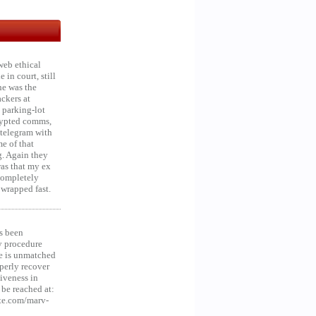
web ethical
in court, still
he was the
ckers at
 parking-lot
crypted comms,
 telegram with
e of that
g. Again they
was that my ex
 Completely
 wrapped fast.
s been
y procedure
ce is unmatched
operly recover
iveness in
be reached at:
te.com/marv-