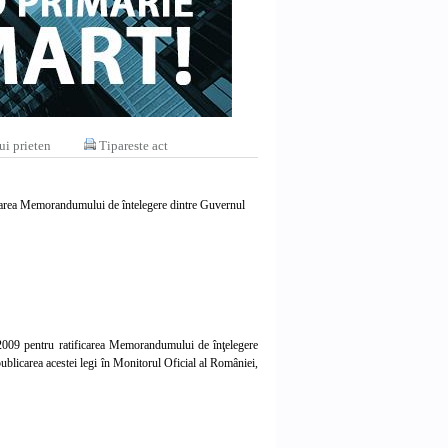
ui prieten
Tipareste act
icarea Memorandumului de întelegere dintre Guvernul
2009 pentru ratificarea Memorandumului de înţelegere
blicarea acestei legi în Monitorul Oficial al României,