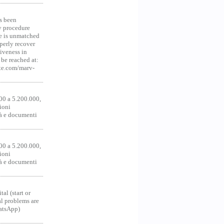
s been
y procedure
ce is unmatched
operly recover
iveness in
be reached at:
te.com/marv-
00 a 5.200.000,
ioni
tà e documenti
00 a 5.200.000,
ioni
tà e documenti
al (start or
al problems are
hatsApp)