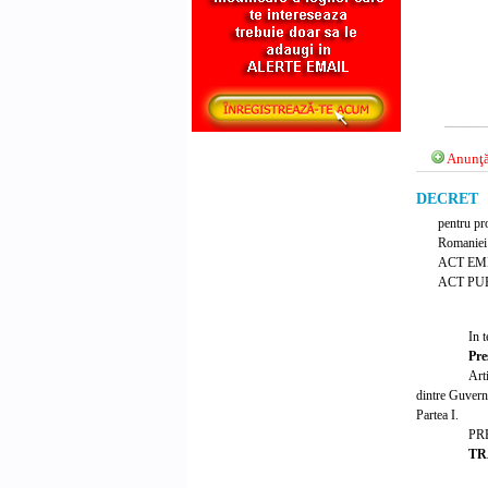
Anunţă
DECRET Nr
pentru pr
Romaniei 
ACT EM
ACT PUB
In t
Pre
Art
dintre Guvern
Partea I.
PR
TR