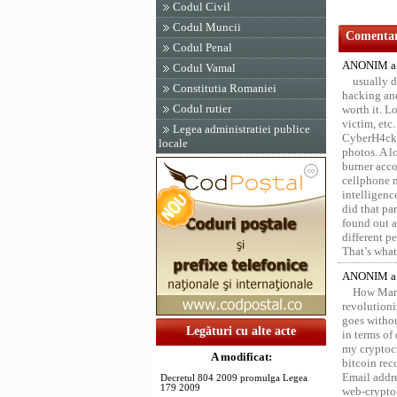
Codul Civil
Codul Muncii
Comentari
Codul Penal
ANONIM a 
Codul Vamal
usually d
Constitutia Romaniei
hacking and
Codul rutier
worth it. L
victim, etc
Legea administratiei publice
CyberH4cks 
locale
photos. A l
burner acco
cellphone 
intelligenc
did that pa
found out a
different p
That’s what 
ANONIM a 
How Marv
revolution
goes withou
Legături cu alte acte
in terms of
my cryptocu
A modificat:
bitcoin re
Email addr
Decretul 804 2009 promulga Legea
179 2009
web-crypto