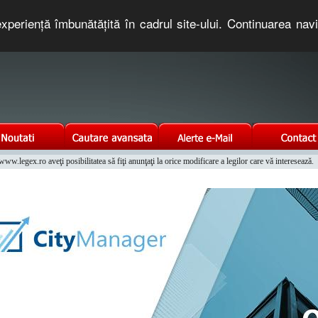
xperienţă îmbunătăţită în cadrul site-ului. Continuarea nav
e romaneasca. Un serviciu oferit gratuit de TNT COMPUTERS
w.legex.ro aveţi posibilitatea să fiţi anunţaţi la orice modificare a legilor care vă interesează.
Integrat al Parcului Auto