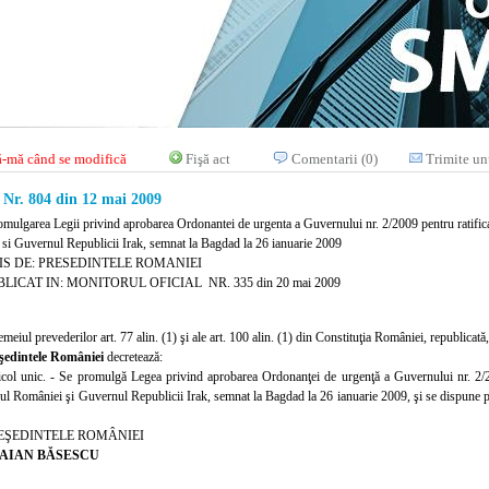
-mă când se modifică
Fişă act
Comentarii (0)
Trimite un
. 804 din 12 mai 2009
omulgarea Legii privind aprobarea Ordonantei de urgenta a Guvernului nr. 2/2009 pentru ratif
si Guvernul Republicii Irak, semnat la Bagdad la 26 ianuarie 2009
IS DE: PRESEDINTELE ROMANIEI
LICAT IN: MONITORUL OFICIAL NR. 335 din 20 mai 2009
emeiul prevederilor art. 77 alin. (1) şi ale art. 100 alin. (1) din Constituţia României, republicată,
şedintele României
decretează:
icol unic. - Se promulgă Legea privind aprobarea Ordonanţei de urgenţă a Guvernului nr. 2/
ul României şi Guvernul Republicii Irak, semnat la Bagdad la 26 ianuarie 2009, şi se dispune pu
EŞEDINTELE ROMÂNIEI
AIAN BĂSESCU