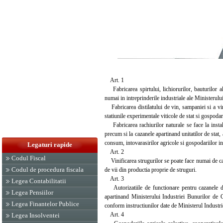
Art. 1
Fabricarea spirtului, lichiorurilor, bauturilor a
numai in intreprinderile industriale ale Ministerul
Fabricarea distilatului de vin, sampaniei si a vin
statiunile experimentale viticole de stat si gospodari
Fabricarea rachiurilor naturale se face la instala
precum si la cazanele apartinand unitatilor de stat,
consum, intovarasirilor agricole si gospodariilor in
Legaturi rapide
Art. 2
Codul Fiscal
Vinificarea strugurilor se poate face numai de catre
Codul de procedura fiscala
de vii din productia proprie de struguri.
Art. 3
Legea Contabilitatii
Autorizatiile de functionare pentru cazanele de fa
Legea Pensiilor
apartinand Ministerului Industriei Bunurilor de 
Legea Finantelor Publice
conform instructiunilor date de Ministerul Indust
Art. 4
Legea Insolventei