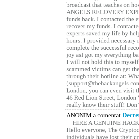
broadcast that teaches on h
ANGELS RECOVERY EXPERT. H
funds back. I contacted the 
recover my funds. I contact
experts saved my life by hel
hours. I provided necessary 
complete the successful reco
joy asI got my everything bac
I will not hold this to myself
scammed victims can get the
through their hotline at: W
(support@thehackangels.com
London, you can even visit th
46 Red Lion Street, London
really know their stuff! Don’
Decre
ANONIM a comentat
HIRE A GENUINE HAC
Hello everyone, The Cryptocu
individuals have lost their c