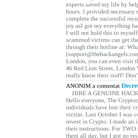
experts saved my life by hel
hours. I provided necessary 
complete the successful reco
joy asI got my everything bac
I will not hold this to myself
scammed victims can get the
through their hotline at: W
(support@thehackangels.com
London, you can even visit th
46 Red Lion Street, London
really know their stuff! Don’
Decre
ANONIM a comentat
HIRE A GENUINE HAC
Hello everyone, The Cryptocu
individuals have lost their c
victim. Last October I was 
invest in Crypto. I made an i
their instructions. For TWO 
them all day, but I got no re