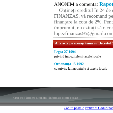
Rapor
ANONIM a comentat
Obțineți creditul în 24 d
FINANZAS, vă recomand pent
finanțare la cota de 2%. Pent
împrumut, nu ezitați să o con
lopezfinanzas95@gmail.co
Alte acte pe aceeaşi temă cu Decretul
Legea 27 1994
privind impozitele si taxele locale
Ordonanţa 15 1992
cu privire la impozitele si taxele locale
Harta site
|
Termeni si conditii
|
Informatii despre cookie
Coduri postale
Prefixe si Coduri po