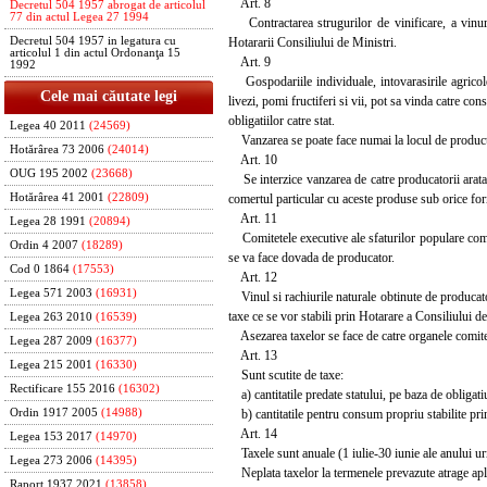
Art. 8
Decretul 504 1957 abrogat de articolul
77 din actul Legea 27 1994
Contractarea strugurilor de vinificare, a vinurilo
Hotararii Consiliului de Ministri.
Decretul 504 1957 in legatura cu
articolul 1 din actul Ordonanţa 15
Art. 9
1992
Gospodariile individuale, intovarasirile agricole,
Cele mai căutate legi
livezi, pomi fructiferi si vii, pot sa vinda catre co
obligatiilor catre stat.
Legea 40 2011
(24569)
Vanzarea se poate face numai la locul de producti
Hotărârea 73 2006
(24014)
Art. 10
OUG 195 2002
(23668)
Se interzice vanzarea de catre producatorii aratati
comertul particular cu aceste produse sub orice fo
Hotărârea 41 2001
(22809)
Art. 11
Legea 28 1991
(20894)
Comitetele executive ale sfaturilor populare comuna
Ordin 4 2007
(18289)
se va face dovada de producator.
Cod 0 1864
(17553)
Art. 12
Legea 571 2003
(16931)
Vinul si rachiurile naturale obtinute de producator
taxe ce se vor stabili prin Hotarare a Consiliului de
Legea 263 2010
(16539)
Asezarea taxelor se face de catre organele comitete
Legea 287 2009
(16377)
Art. 13
Legea 215 2001
(16330)
Sunt scutite de taxe:
Rectificare 155 2016
(16302)
a) cantitatile predate statului, pe baza de obligati
b) cantitatile pentru consum propriu stabilite pri
Ordin 1917 2005
(14988)
Art. 14
Legea 153 2017
(14970)
Taxele sunt anuale (1 iulie-30 iunie ale anului urma
Legea 273 2006
(14395)
Neplata taxelor la termenele prevazute atrage aplica
Raport 1937 2021
(13858)