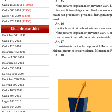
Art. 15
Ordin 1508 2016
(12948)
Nerespectarea dispozitiunilor prevazute la art. 1, 4
Neindeplinirea obligatiei rezultand din sarcinile de
Ordin 560 2006
(12459)
cazane sau producatori, precum si distrugerea regi
Legea 429 2003
(12398)
penal.
Ordin 976 1998
(12133)
Art. 16
Cantitatile de vin si rachiuri naturale si ambalajel
Ultimele acte citite
Nerespectarea dispozitiilor prevazute la art. 4, atr
Hotărârea 541 1997
Confiscarea, in cazurile prevazute de alineatele d
Ordin 140 2003
Art. 17
Constatarea infractiunilor la prezentul Decret se v
Ordin 123 2010
Militiei, precum si de catre salariatii Ministerului
Hotărârea 472 2001
Art. 18
Decretul 583 2000
Hotărârea 55 2013
Ordin 530 2004
Decizia 1061 2007
Hotărârea 770 2004
Decretul 299 2013
Ordin 1603 2002
Ordin 407 2005
Legea 163 2015
Legea 164 2006