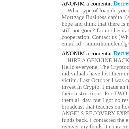
Decre
ANONIM a comentat
What type of loan do you 
Mortgage Business capital (s
hope and think that there is
still not gone? Do not hesita
cooperation. Contact us (W
email id : sumitihomelend
Decre
ANONIM a comentat
HIRE A GENUINE HAC
Hello everyone, The Cryptocu
individuals have lost their c
victim. Last October I was 
invest in Crypto. I made an i
their instructions. For TWO 
them all day, but I got no re
broadcast that teaches on h
ANGELS RECOVERY EXPERT. H
funds back. I contacted the 
recover my funds. I contact