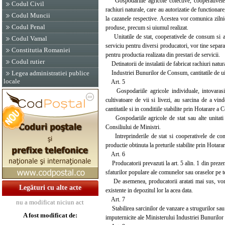
Gospodariile agricole colective, cooperativele ag
Codul Civil
rachiuri naturale, care au autorizatie de functionare
Codul Muncii
la cazanele respective. Acestea vor comunica zilnic
Codul Penal
produse, precum si uiumul realizat.
Unitatile de stat, cooperativele de consum si asez
Codul Vamal
serviciu pentru diversi producatori, vor tine separa
Constitutia Romaniei
pentru productia realizata din prestari de servicii.
Codul rutier
Detinatorii de instalatii de fabricat rachiuri natura
Industriei Bunurilor de Consum, cantitatile de uium
Legea administratiei publice
locale
Art. 5
Gospodariile agricole individuale, intovarasiril
cultivatoare de vii si livezi, au sarcina de a vin
cantitatile si in conditiile stabilite prin Hotarare a 
Gospodariile agricole de stat sau alte unitati al
Consiliului de Ministri.
Intreprinderile de stat si cooperativele de cons
productie obtinuta la preturile stabilite prin Hotara
Art. 6
Producatorii prevazuti la art. 5 alin. 1 din prezentu
sfaturilor populare ale comunelor sau oraselor pe ter
De asemenea, producatorii aratati mai sus, vor de
Legături cu alte acte
existente in depozitul lor la acea data.
Art. 7
nu a modificat niciun act
Stabilirea sarcinilor de vanzare a strugurilor sau 
A fost modificat de:
imputernicite ale Ministerului Industriei Bunurilo