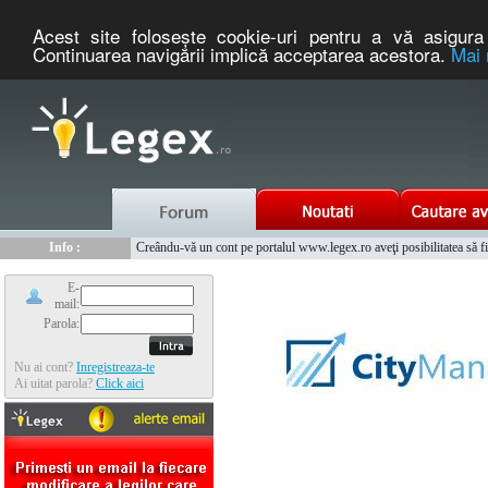
Acest site foloseşte cookie-uri pentru a vă asigura 
Continuarea navigării implică acceptarea acestora.
Mai 
Nou :
Legex.ro - portal de legislatie romaneasca. Un serviciu oferit g
Info :
Creându-vă un cont pe portalul www.legex.ro aveţi posibilitatea să fiţi
Info :
www.tntauto.ro - Managementul Integrat al Parcului Auto
E-
mail:
Parola:
Nu ai cont?
Inregistreaza-te
Ai uitat parola?
Click aici