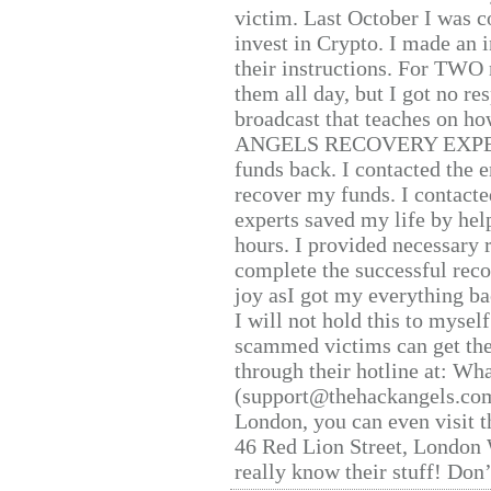
victim. Last October I was 
invest in Crypto. I made an i
their instructions. For TWO 
them all day, but I got no re
broadcast that teaches on h
ANGELS RECOVERY EXPERT. H
funds back. I contacted the 
recover my funds. I contact
experts saved my life by hel
hours. I provided necessary 
complete the successful reco
joy asI got my everything bac
I will not hold this to myself
scammed victims can get the
through their hotline at: W
(support@thehackangels.com
London, you can even visit th
46 Red Lion Street, London
really know their stuff! Don’