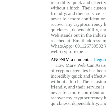
incredibly quick and effecti
without a hitch. Their custo
friendly, and their service i
never felt more confident or
recover my cryptocurrency h
quickness, dependability, an
Web stands out in the indus
reached at: Email address:
WhatsApp;+601126730582 W
web-crypto-expe
Legea
ANONIM a comentat
How Marv Web Can Assist
of cryptocurrencies has be
incredibly quick and effecti
without a hitch. Their custo
friendly, and their service i
never felt more confident or
recover my cryptocurrency h
quickness, dependability, an