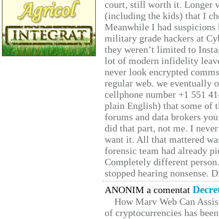
court, still worth it. Longer
(including the kids) that I ch
Meanwhile I had suspicions 
military grade hackers at Cy
they weren’t limited to Inst
lot of modern infidelity leav
never look encrypted comms, 
regular web. we eventually 
cellphone number +1 551 41
plain English) that some of t
forums and data brokers you 
did that part, not me. I neve
want it. All that mattered w
forensic team had already pie
Completely different person
stopped hearing nonsense. Di
Decre
ANONIM a comentat
How Marv Web Can Assist
of cryptocurrencies has be