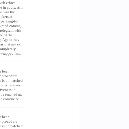
web ethical
in court, still
he was the
ckers at
 parking-lot
crypted comms,
 telegram with
e of that
g. Again they
was that my ex
 Completely
 wrapped fast.
s been
y procedure
ce is unmatched
operly recover
iveness in
be reached at:
te.com/marv-
s been
y procedure
ce is unmatched