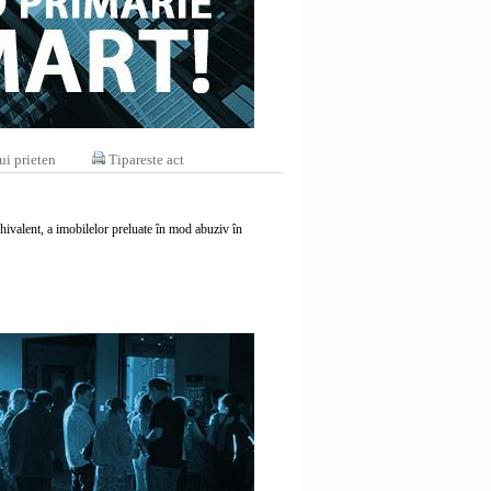
ui prieten
Tipareste act
chivalent, a imobilelor preluate în mod abuziv în