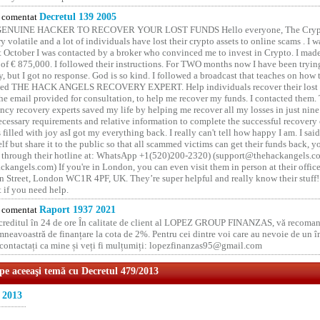
comentat
Decretul 139 2005
GENUINE HACKER TO RECOVER YOUR LOST FUNDS Hello everyone, The Crypt
y volatile and a lot of individuals have lost their crypto assets to online scams . I w
t October I was contacted by a broker who convinced me to invest in Crypto. I made 
of € 875,000. I followed their instructions. For TWO months now I have been tryin
y, but I got no response. God is so kind. I followed a broadcast that teaches on how
lled THE HACK ANGELS RECOVERY EXPERT. Help individuals recover their lost f
he email provided for consultation, to help me recover my funds. I contacted them.
ncy recovery experts saved my life by helping me recover all my losses in just nine 
cessary requirements and relative information to complete the successful recovery
 filled with joy asI got my everything back. I really can't tell how happy I am. I said
elf but share it to the public so that all scammed victims can get their funds back, 
 through their hotline at: WhatsApp +1(520)200-2320) (support@thehackangels.c
kangels.com) If you're in London, you can even visit them in person at their office
 Street, London WC1R 4PF, UK. They’re super helpful and really know their stuff!
t if you need help.
comentat
Raport 1937 2021
 creditul în 24 de ore În calitate de client al LOPEZ GROUP FINANZAS, vă recoman
neavoastră de finanțare la cota de 2%. Pentru cei dintre voi care au nevoie de un 
o contactați ca mine și veți fi mulțumiți: lopezfinanzas95@gmail.com
 pe aceeaşi temă cu Decretul 479/2013
 2013