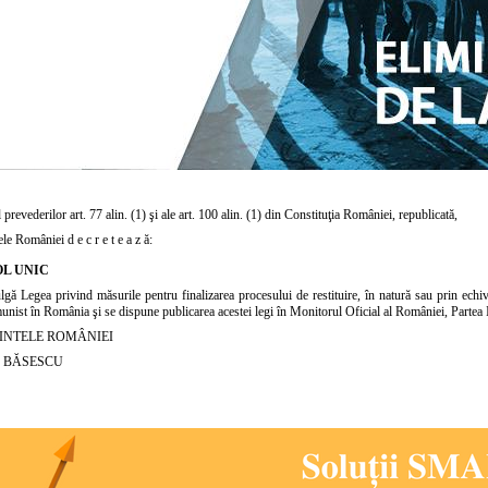
 prevederilor art. 77 alin. (1) şi ale
art. 100 alin. (1) din Constituţia
României, republicată,
le României d e c r e t e a z ă:
L UNIC
gă Legea privind măsurile pentru finalizarea procesului de restituire, în natură sau prin echi
nist în România şi se dispune publicarea acestei legi în Monitorul Oficial al României, Partea 
INTELE ROMÂNIEI
 BĂSESCU