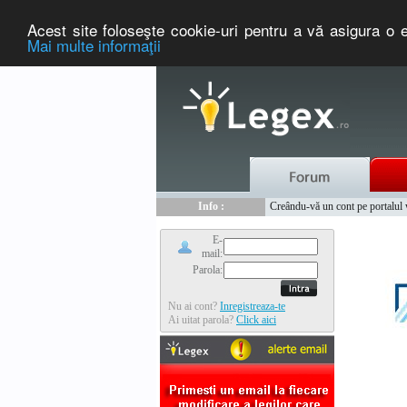
Acest site foloseşte cookie-uri pentru a vă asigura o e
Mai multe informaţii
Nou :
Legex.ro - portal de legislati
Info :
Creându-vă un cont pe portalul ww
Info :
www.tntauto.ro - Managementul 
E-
mail:
Parola:
Nu ai cont?
Inregistreaza-te
Ai uitat parola?
Click aici