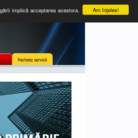
Am înţeles!
igării implică acceptarea acestora.