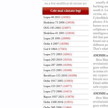
usually d
nu a fost modificat de niciun act
hacking and
worth it. L
Cele mai căutate legi
victim, etc
Legea 40 2011
(24582)
CyberH4cks 
photos. A l
Hotărârea 73 2006
(24018)
burner acco
OUG 195 2002
(23697)
cellphone 
intelligenc
Hotărârea 41 2001
(22816)
did that pa
Legea 28 1991
(20909)
found out a
Ordin 4 2007
(18298)
different p
That’s what 
Cod 0 1864
(17563)
Legea 571 2003
(16941)
ANONIM a 
How Marv
Legea 263 2010
(16554)
revolution
Legea 287 2009
(16394)
goes withou
Legea 215 2001
(16348)
in terms of
my cryptocu
Rectificare 155 2016
(16308)
bitcoin re
Ordin 1917 2005
(15003)
Email addr
Legea 153 2017
(14977)
web-crypto
Legea 273 2006
(14415)
ANONIM a 
Raport 1937 2021
(13879)
How Marv
revolution
Ordin 1508 2016
(12951)
goes withou
Ordin 560 2006
(12464)