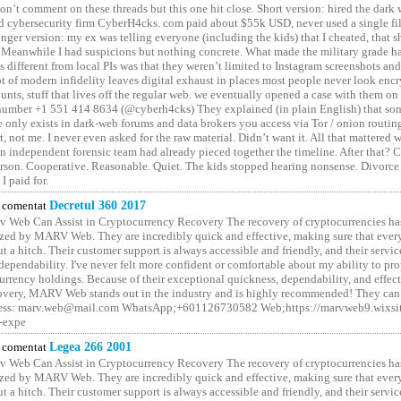
on’t comment on these threads but this one hit close. Short version: hired the dark 
 cybersecurity firm CyberH4cks. com paid about $55k USD, never used a single file 
onger version: my ex was telling everyone (including the kids) that I cheated, that s
. Meanwhile I had suspicions but nothing concrete. What made the military grade ha
different from local PIs was that they weren’t limited to Instagram screenshots and
ot of modern infidelity leaves digital exhaust in places most people never look en
unts, stuff that lives off the regular web. we eventually opened a case with them on
number +1 551 414 8634 (@cyberh4cks) They explained (in plain English) that som
e only exists in dark-web forums and data brokers you access via Tor / onion routin
rt, not me. I never even asked for the raw material. Didn’t want it. All that mattered 
n independent forensic team had already pieced together the timeline. After that?
erson. Cooperative. Reasonable. Quiet. The kids stopped hearing nonsense. Divorce
I paid for.
comentat
Decretul 360 2017
 Web Can Assist in Cryptocurrency Recovery The recovery of cryptocurrencies ha
ized by MARV Web. They are incredibly quick and effective, making sure that ever
t a hitch. Their customer support is always accessible and friendly, and their servi
 dependability. I've never felt more confident or comfortable about my ability to pr
rrency holdings. Because of their exceptional quickness, dependability, and effect
covery, MARV Web stands out in the industry and is highly recommended! They can 
ess: marv.web@mail.com WhatsApp;+601126730582 Web;https://marvweb9.wixsi
-expe
comentat
Legea 266 2001
 Web Can Assist in Cryptocurrency Recovery The recovery of cryptocurrencies ha
ized by MARV Web. They are incredibly quick and effective, making sure that ever
t a hitch. Their customer support is always accessible and friendly, and their servi