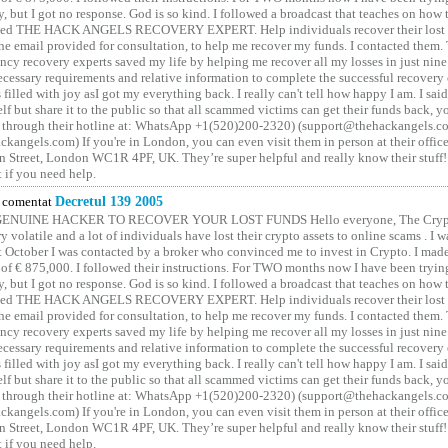
y, but I got no response. God is so kind. I followed a broadcast that teaches on how
lled THE HACK ANGELS RECOVERY EXPERT. Help individuals recover their lost f
he email provided for consultation, to help me recover my funds. I contacted them.
ncy recovery experts saved my life by helping me recover all my losses in just nine 
cessary requirements and relative information to complete the successful recovery
 filled with joy asI got my everything back. I really can't tell how happy I am. I said
elf but share it to the public so that all scammed victims can get their funds back, 
 through their hotline at: WhatsApp +1(520)200-2320) (support@thehackangels.c
kangels.com) If you're in London, you can even visit them in person at their office
 Street, London WC1R 4PF, UK. They’re super helpful and really know their stuff!
t if you need help.
comentat
Decretul 139 2005
GENUINE HACKER TO RECOVER YOUR LOST FUNDS Hello everyone, The Crypt
y volatile and a lot of individuals have lost their crypto assets to online scams . I w
t October I was contacted by a broker who convinced me to invest in Crypto. I made 
of € 875,000. I followed their instructions. For TWO months now I have been tryin
y, but I got no response. God is so kind. I followed a broadcast that teaches on how
lled THE HACK ANGELS RECOVERY EXPERT. Help individuals recover their lost f
he email provided for consultation, to help me recover my funds. I contacted them.
ncy recovery experts saved my life by helping me recover all my losses in just nine 
cessary requirements and relative information to complete the successful recovery
 filled with joy asI got my everything back. I really can't tell how happy I am. I said
elf but share it to the public so that all scammed victims can get their funds back, 
 through their hotline at: WhatsApp +1(520)200-2320) (support@thehackangels.c
kangels.com) If you're in London, you can even visit them in person at their office
 Street, London WC1R 4PF, UK. They’re super helpful and really know their stuff!
t if you need help.