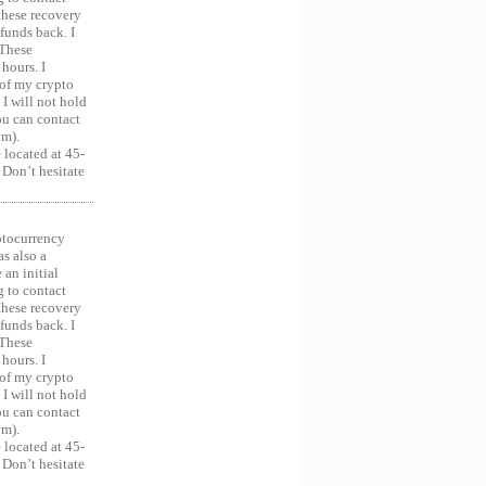
 these recovery
unds back. I
 These
hours. I
 of my crypto
 I will not hold
you can contact
om).
 located at 45-
 Don’t hesitate
ocurrency
as also a
an initial
g to contact
 these recovery
unds back. I
 These
hours. I
 of my crypto
 I will not hold
you can contact
om).
 located at 45-
 Don’t hesitate