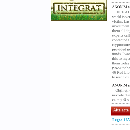
ANONIM a 
HIRE A 
world is ver
victim. Las
investment 
them all da
experts ca
contacted t
cryptocurre
provided ne
funds. I was
this to mys
them today
(www.thehac
46 Red Lion
to reach ou
ANONIM a 
Obțineți
nevoile dum
ezitați să 
Alte acte
Legea 165