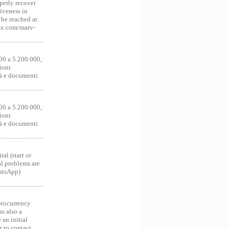
operly recover
iveness in
be reached at:
te.com/marv-
00 a 5.200.000,
ioni
tà e documenti
00 a 5.200.000,
ioni
tà e documenti
al (start or
al problems are
hatsApp)
ocurrency
as also a
an initial
g to contact