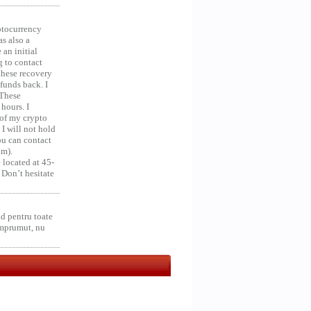
ocurrency
as also a
an initial
g to contact
 these recovery
unds back. I
 These
hours. I
 of my crypto
 I will not hold
you can contact
om).
 located at 45-
 Don’t hesitate
d pentru toate
împrumut, nu