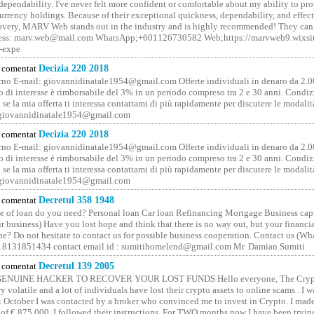
 dependability. I've never felt more confident or comfortable about my ability to pr
rrency holdings. Because of their exceptional quickness, dependability, and effect
covery, MARV Web stands out in the industry and is highly recommended! They can 
ess: marv.web@mail.com WhatsApp;+601126730582 Web;https://marvweb9.wixsi
-expe
comentat
Decizia 220 2018
no E-mail: giovannidinatale1954@­gmail.­com Offerte individuali in denaro da 2.0
o di interesse è rimborsabile del 3% in un periodo compreso tra 2 e 30 anni. Condiz
 se la mia offerta ti interessa contattami di più rapidamente per discutere le modali
 giovannidinatale1954@­gmail.­com
comentat
Decizia 220 2018
no E-mail: giovannidinatale1954@­gmail.­com Offerte individuali in denaro da 2.0
o di interesse è rimborsabile del 3% in un periodo compreso tra 2 e 30 anni. Condiz
 se la mia offerta ti interessa contattami di più rapidamente per discutere le modali
 giovannidinatale1954@­gmail.­com
comentat
Decretul 358 1948
 of loan do you need? Personal loan Car loan Refinancing Mortgage Business capit
 business) Have you lost hope and think that there is no way out, but your financi
one? Do not hesitate to contact us for possible business cooperation. Contact us (W
8131851434 contact email id : sumitihomelend@gmail.com Mr. Damian Sumiti
comentat
Decretul 139 2005
GENUINE HACKER TO RECOVER YOUR LOST FUNDS Hello everyone, The Crypt
y volatile and a lot of individuals have lost their crypto assets to online scams . I w
t October I was contacted by a broker who convinced me to invest in Crypto. I made 
of € 875,000. I followed their instructions. For TWO months now I have been tryin