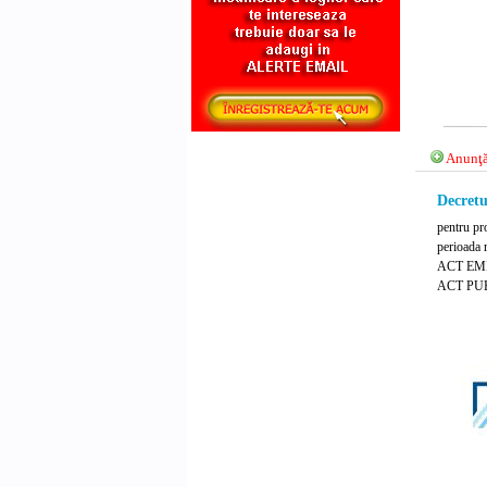
Anunţă
Decretu
pentru pro
perioada 
ACT EMIS
ACT PUB