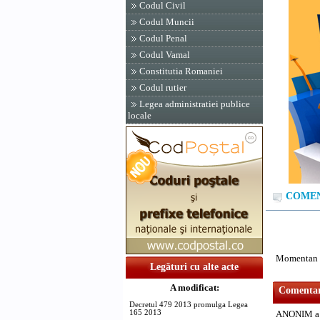
Codul Civil
Codul Muncii
Codul Penal
Codul Vamal
Constitutia Romaniei
Codul rutier
Legea administratiei publice
locale
COMENT
Momentan n
Legături cu alte acte
A modificat:
Comentari
Decretul 479 2013 promulga Legea
165 2013
ANONIM a 