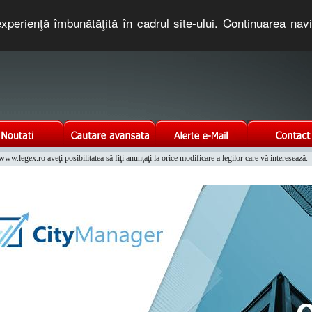
xperienţă îmbunătăţită în cadrul site-ului. Continuarea nav
e romaneasca. Un serviciu oferit gratuit de TNT COMPUTERS
w.legex.ro aveţi posibilitatea să fiţi anunţaţi la orice modificare a legilor care vă interesează.
Integrat al Parcului Auto