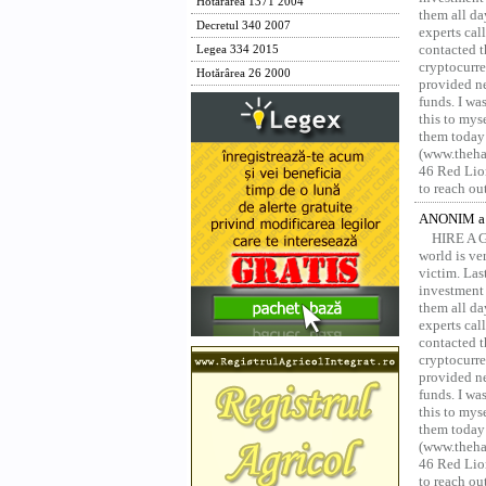
Hotărârea 1371 2004
them all da
Decretul 340 2007
experts ca
contacted t
Legea 334 2015
cryptocurre
Hotărârea 26 2000
provided ne
funds. I was
this to mys
them today
(www.thehac
46 Red Lion
to reach ou
ANONIM a 
HIRE A 
world is ver
victim. Las
investment 
them all da
experts ca
contacted t
cryptocurre
provided ne
funds. I was
this to mys
them today
(www.thehac
46 Red Lion
to reach ou