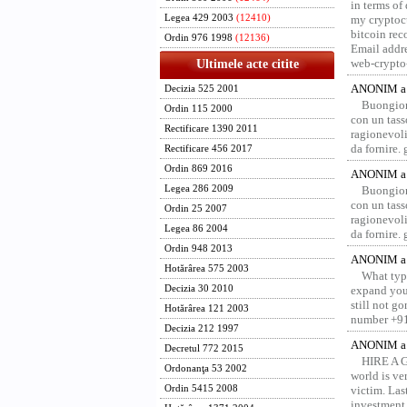
in terms of
Legea 429 2003
(12410)
my cryptocu
bitcoin re
Ordin 976 1998
(12136)
Email addr
web-crypto
Ultimele acte citite
ANONIM a 
Decizia 525 2001
Buongior
Ordin 115 2000
con un tass
Rectificare 1390 2011
ragionevoli
da fornire.
Rectificare 456 2017
Ordin 869 2016
ANONIM a 
Legea 286 2009
Buongior
con un tass
Ordin 25 2007
ragionevoli
Legea 86 2004
da fornire.
Ordin 948 2013
ANONIM a 
Hotărârea 575 2003
What type
Decizia 30 2010
expand your
still not g
Hotărârea 121 2003
number +91
Decizia 212 1997
ANONIM a 
Decretul 772 2015
HIRE A 
Ordonanţa 53 2002
world is ver
Ordin 5415 2008
victim. Las
investment 