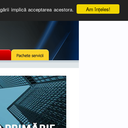
Am înţeles!
igării implică acceptarea acestora.