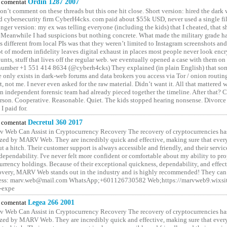
comentat
Ordin 1287 2007
on’t comment on these threads but this one hit close. Short version: hired the dark 
 cybersecurity firm CyberH4cks. com paid about $55k USD, never used a single file 
onger version: my ex was telling everyone (including the kids) that I cheated, that s
. Meanwhile I had suspicions but nothing concrete. What made the military grade ha
different from local PIs was that they weren’t limited to Instagram screenshots and
ot of modern infidelity leaves digital exhaust in places most people never look en
unts, stuff that lives off the regular web. we eventually opened a case with them on
number +1 551 414 8634 (@cyberh4cks) They explained (in plain English) that som
e only exists in dark-web forums and data brokers you access via Tor / onion routin
rt, not me. I never even asked for the raw material. Didn’t want it. All that mattered 
n independent forensic team had already pieced together the timeline. After that?
erson. Cooperative. Reasonable. Quiet. The kids stopped hearing nonsense. Divorce
I paid for.
comentat
Decretul 360 2017
 Web Can Assist in Cryptocurrency Recovery The recovery of cryptocurrencies ha
ized by MARV Web. They are incredibly quick and effective, making sure that ever
t a hitch. Their customer support is always accessible and friendly, and their servi
 dependability. I've never felt more confident or comfortable about my ability to pr
rrency holdings. Because of their exceptional quickness, dependability, and effect
covery, MARV Web stands out in the industry and is highly recommended! They can 
ess: marv.web@mail.com WhatsApp;+601126730582 Web;https://marvweb9.wixsi
-expe
comentat
Legea 266 2001
 Web Can Assist in Cryptocurrency Recovery The recovery of cryptocurrencies ha
ized by MARV Web. They are incredibly quick and effective, making sure that ever