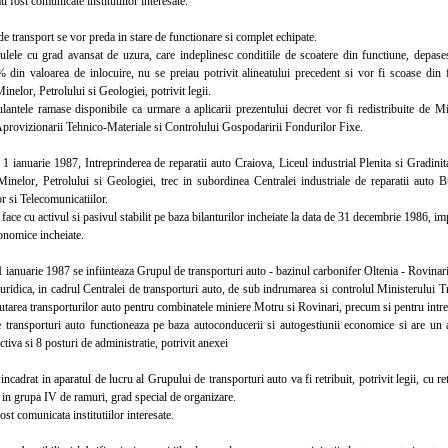
ost comunicate institutiilor interesate.
 transport se vor preda in stare de functionare si complet echipate.
e cu grad avansat de uzura, care indeplinesc conditiile de scoatere din functiune, depases
 din valoarea de inlocuire, nu se preiau potrivit alineatului precedent si vor fi scoase din f
inelor, Petrolului si Geologiei, potrivit legii.
ele ramase disponibile ca urmare a aplicarii prezentului decret vor fi redistribuite de Mini
Aprovizionarii Tehnico-Materiale si Controlului Gospodaririi Fondurilor Fixe.
ianuarie 1987, Intreprinderea de reparatii auto Craiova, Liceul industrial Plenita si Gradini
Minelor, Petrolului si Geologiei, trec in subordinea Centralei industriale de reparatii auto 
r si Telecomunicatiilor.
ce cu activul si pasivul stabilit pe baza bilanturilor incheiate la data de 31 decembrie 1986, im
onomice incheiate.
anuarie 1987 se infiinteaza Grupul de transporturi auto - bazinul carbonifer Oltenia - Rovinari, 
juridica, in cadrul Centralei de transporturi auto, de sub indrumarea si controlul Ministerului T
ecutarea transporturilor auto pentru combinatele miniere Motru si Rovinari, precum si pentru in
nsporturi auto functioneaza pe baza autoconducerii si autogestiunii economice si are un 
tiva si 8 posturi de administratie, potrivit anexei
adrat in aparatul de lucru al Grupului de transporturi auto va fi retribuit, potrivit legii, cu re
 in grupa IV de ramuri, grad special de organizare.
 comunicata institutiilor interesate.