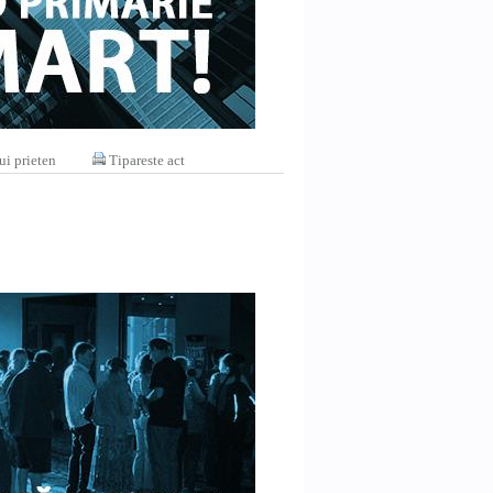
ui prieten
Tipareste act