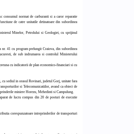
c consumul normat de carburanti si a caror reparatie
unctiune de catre unitatile detinatoare din subordinea
sterul Minelor, Petrolului si Geologiei, cu sprijinul
ta nr. 41 cu program prelungit Craiova, din subordinea
Bucuresti, de sub indrumarea si controlul Ministerului
preuna cu indicatorii de plan economico-financiari si cu
cu sediul in orasul Rovinari, judetul Gorj, unitate fara
ransporturilor si Telecomunicatiilor, avand ca obiect de
treprinderile miniere Horezu, Mehedinti si Campulung.
aparat de lucru compus din 20 de posturi de executie
tributia corespunzatoare intreprinderilor de transporturi