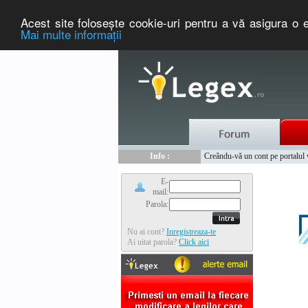
Acest site foloseşte cookie-uri pentru a vă asigura o e
Mai multe informaţii
Nou :
Legex.ro - portal de legislati
Info :
Creându-vă un cont pe portalul ww
Info :
www.tntauto.ro - Managementul 
E-
mail:
Parola:
Nu ai cont?
Inregistreaza-te
Ai uitat parola?
Click aici