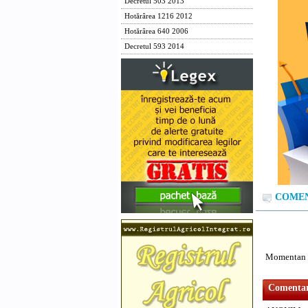
Decretul 503 2013
Hotărârea 1216 2012
Hotărârea 640 2006
Decretul 593 2014
COMENT
Momentan n
Comentari