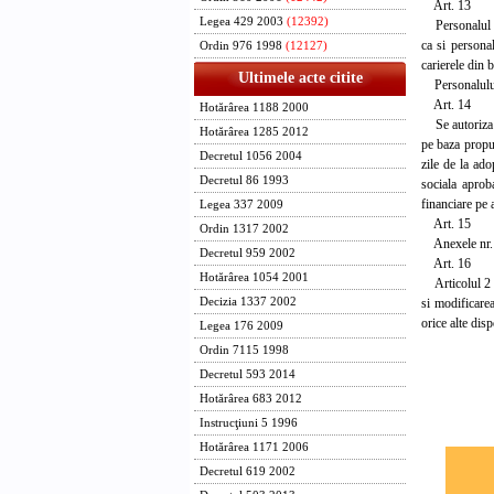
Art. 13
Legea 429 2003
(12392)
Personalul mun
ca si personal
Ordin 976 1998
(12127)
carierele din 
Ultimele acte citite
Personalului m
Art. 14
Hotărârea 1188 2000
Se autoriza C
Hotărârea 1285 2012
pe baza propun
Decretul 1056 2004
zile de la ado
Decretul 86 1993
sociala aprob
financiare pe 
Legea 337 2009
Art. 15
Ordin 1317 2002
Anexele nr. 1
Decretul 959 2002
Art. 16
Hotărârea 1054 2001
Articolul 2 di
si modificarea
Decizia 1337 2002
orice alte disp
Legea 176 2009
Ordin 7115 1998
Decretul 593 2014
Hotărârea 683 2012
Instrucţiuni 5 1996
Hotărârea 1171 2006
Decretul 619 2002