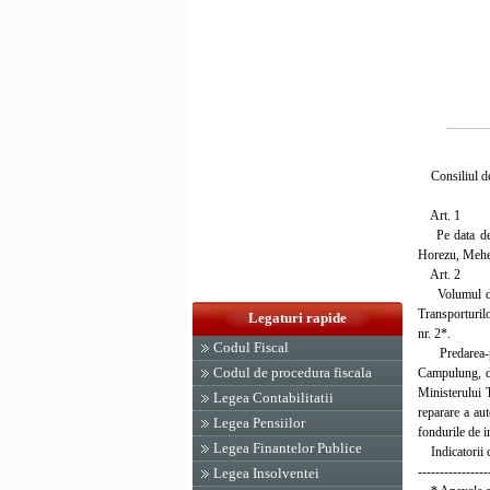
Consiliul de 
Art. 1
Pe data de 1 
Horezu, Mehedi
Art. 2
Volumul de tra
Transporturilo
Legaturi rapide
nr. 2*.
Codul Fiscal
Predarea-prel
Codul de procedura fiscala
Campulung, di
Ministerului T
Legea Contabilitatii
reparare a aut
Legea Pensiilor
fondurile de in
Legea Finantelor Publice
Indicatorii ce
----------------
Legea Insolventei