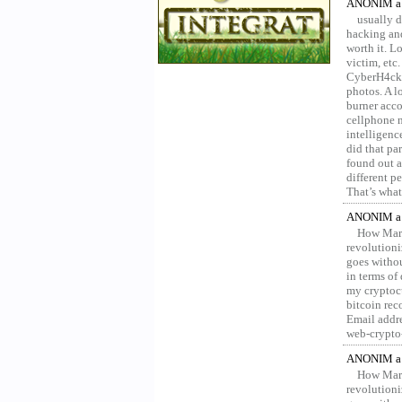
ANONIM a 
usually d
hacking and
worth it. L
victim, etc
CyberH4cks 
photos. A l
burner acco
cellphone 
intelligenc
did that pa
found out a
different p
That’s what 
ANONIM a 
How Marv
revolution
goes withou
in terms of
my cryptocu
bitcoin re
Email addr
web-crypto
ANONIM a 
How Marv
revolution