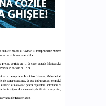
 miniere Motru si Rovinari si intreprinderile miniere
rturilor si Telecomunicatiilor.
reiau, potrivit art. 1, de catre unitatile Ministerului
evazute in anexele nr. 1* si
nari si intreprinderile miniere Horezu, Mehedinti si
ei de transporturi auto, de sub indrumarea si controlul
ilajele si instalatiile pentru exploatare, intretinere si
n limita mijloacelor circulante planificate ce se preiau,
activitatea de transport auto.