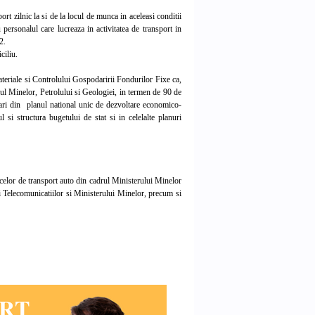
rt zilnic la si de la locul de munca in aceleasi conditii
 personalul care lucreaza in activitatea de transport in
2.
ciliu.
teriale si Controlului Gospodaririi Fondurilor Fixe ca,
rul Minelor, Petrolului si Geologiei, in termen de 90 de
nciari din planul national unic de dezvoltare economico-
 si structura bugetului de stat si in celelalte planuri
celor de transport auto din cadrul Ministerului Minelor
i Telecomunicatiilor si Ministerului Minelor, precum si