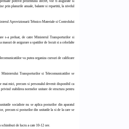
reluate potrivit prezentului decret, vor fi asigurate si
 prin planurile anuale, balante si repartitii, la nivelul
nisterul Aprovizionarii Tehnico-Materiale si Controlului
e s-a preluat, de catre Ministerul Transporturilor si
 masuri de asigurare a spatiilor de locuit si a celorlalte
ecomunicatiilor va putea organiza cursuri de calificare
 Ministerului Transporturilor si Telecomunicatiilor se
ire mai mici, precum si personalul devenit disponibil ca
 privind stabilirea normelor unitare de structura pentru
tatile socialiste nu se aplica posturilor din aparatul
r, precum si posturilor din unitatile la si de la care se
a schimburi de lucru a cate 10-12 ore.