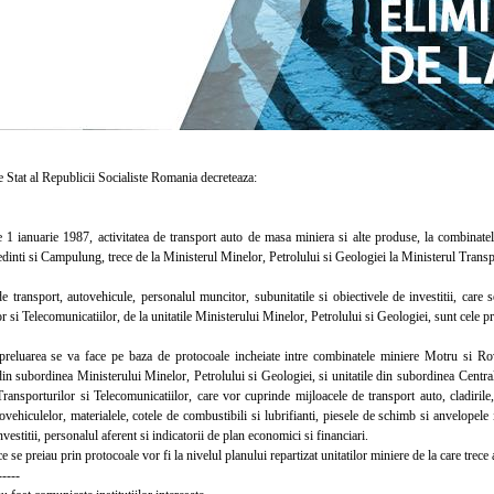
Stat al Republicii Socialiste Romania decreteaza:
ianuarie 1987, activitatea de transport auto de masa miniera si alte produse, la combinatele
nti si Campulung, trece de la Ministerul Minelor, Petrolului si Geologiei la Ministerul Transpo
nsport, autovehicule, personalul muncitor, subunitatile si obiectivele de investitii, care se p
r si Telecomunicatiilor, de la unitatile Ministerului Minelor, Petrolului si Geologiei, sunt cele pr
uarea se va face pe baza de protocoale incheiate intre combinatele miniere Motru si Rovi
n subordinea Ministerului Minelor, Petrolului si Geologiei, si unitatile din subordinea Central
ransporturilor si Telecomunicatiilor, care vor cuprinde mijloacele de transport auto, cladirile, ut
ovehiculelor, materialele, cotele de combustibili si lubrifianti, piesele de schimb si anvelopele i
vestitii, personalul aferent si indicatorii de plan economici si financiari.
 se preiau prin protocoale vor fi la nivelul planului repartizat unitatilor miniere de la care trece 
-----