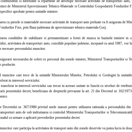
ustibili si lubrifianti si repartitiile de anvelope necesare activitatii de transporturi auto, p
stinct de Ministerul Aprovizionarii Tehnico-Materiale si Controlului Gospodaririi Fondurilor Fixe
pecifice aprobate pentru unitatile miniere.
 cu piesele si materialele necesare activitatii de transport auto preluate va fi asigurata de Mi
Fondurilor Fixe, prin Baza judeteana de aprovizionare tehnico-materiala Gorj.
a conditiilor de stabilizare si permanentizare a fortei de munca in bazinele miniere in car
ilor, activitatea de transporturi auto, consiliile populare judetene, incepand cu anul 1987, vor lua
le necesare personalului muncitor.
gurarii necesarului de soferi cu personal din zonele miniere, Ministerul Transporturilor si Tel
n productie.
ncitor care trece de la unitatile Ministerului Minelor, Petrolului si Geologiei la unitatile
ferat in interesul serviciului.
nsferat in interesul serviciului sau trecut in aceeasi unitate in functii cu niveluri de retribu
arii prezentului decret, beneficiaza de drepturile prevazute la art. 21 din Decretul nr. 162/1973
omice.
ecretului nr. 367/1980 privind unele masuri pentru utilizarea rationala a personalului din uni
ransporturi auto de sub indrumarea si controlul Ministerului Transporturilor si Telecomunicatiilo
onalul ca urmare a aplicarii prevederilor prezentului decret.
citor care participa la activitatea de transport auto din zonele deservite va putea lucra in dou