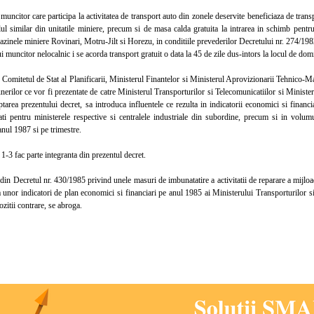
citor care participa la activitatea de transport auto din zonele deservite beneficiaza de transpo
ul similar din unitatile miniere, precum si de masa calda gratuita la intrarea in schimb pentru
bazinele miniere Rovinari, Motru-Jilt si Horezu, in conditiile prevederilor Decretului nr. 274/198
uncitor nelocalnic i se acorda transport gratuit o data la 45 de zile dus-intors la locul de domi
omitetul de Stat al Planificarii, Ministerul Finantelor si Ministerul Aprovizionarii Tehnico-Ma
erilor ce vor fi prezentate de catre Ministerul Transporturilor si Telecomunicatiilor si Ministe
ptarea prezentului decret, sa introduca influentele ce rezulta in indicatorii economici si fina
ati pentru ministerele respective si centralele industriale din subordine, precum si in volumul
anul 1987 si pe trimestre.
-3 fac parte integranta din prezentul decret.
n Decretul nr. 430/1985 privind unele masuri de imbunatatire a activitatii de reparare a mijloa
 unor indicatori de plan economici si financiari pe anul 1985 ai Ministerului Transporturilor s
ozitii contrare, se abroga.