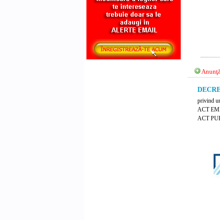
Anunţă
DECRET
privind un
ACT EM
ACT PUB