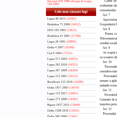
Cotele de comb
Decretul 428 1986 abrogat de Legea
158 2004
evidentiate di
consumurilor s
Cele mai căutate legi
Art. 7
Legea 40 2011
(24565)
Aprovizionarea
Gospodaririi 
Hotărârea 73 2006
(24012)
Art. 8
OUG 195 2002
(23651)
Pentru creare
Hotărârea 41 2001
(22798)
Telecomunicati
Legea 28 1991
(20893)
conditii socia
Art. 9
Ordin 4 2007
(18286)
In scopul asi
Cod 0 1864
(17551)
cu scoatere di
Legea 571 2003
(16925)
Art. 10
Legea 263 2010
(16532)
Personalul mu
Legea 287 2009
(16364)
considera trans
Personalul tra
Legea 215 2001
(16312)
urmare a aplic
Rectificare 155 2016
(16300)
unitatile econ
Ordin 1917 2005
(14976)
Art. 11
Legea 153 2017
(14965)
Prevederile D
Centralei de t
Legea 273 2006
(14383)
transfera pers
Raport 1937 2021
(13840)
Art. 12
Ordin 1508 2016
(12945)
Personalul mun
Ordin 560 2006
(12442)