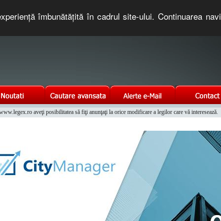
xperienţă îmbunătăţită în cadrul site-ului. Continuarea nav
e romaneasca. Un serviciu oferit gratuit de TNT COMPUTERS
w.legex.ro aveţi posibilitatea să fiţi anunţaţi la orice modificare a legilor care vă interesează.
Integrat al Parcului Auto