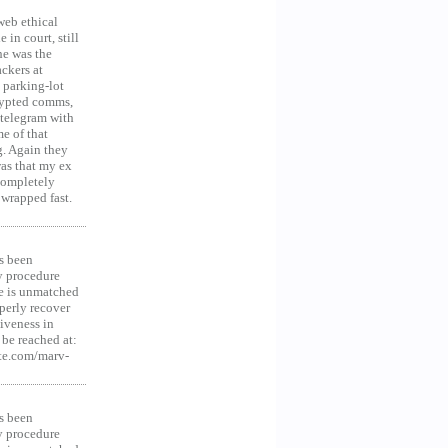
web ethical
in court, still
he was the
ckers at
 parking-lot
crypted comms,
 telegram with
e of that
g. Again they
was that my ex
 Completely
 wrapped fast.
s been
y procedure
ce is unmatched
operly recover
iveness in
be reached at:
te.com/marv-
s been
y procedure