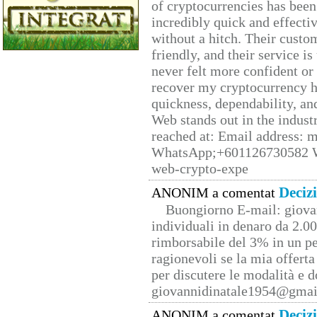
of cryptocurrencies has be
incredibly quick and effecti
without a hitch. Their custo
friendly, and their service i
never felt more confident or
recover my cryptocurrency h
quickness, dependability, an
Web stands out in the indus
reached at: Email address:
WhatsApp;+601126730582 W
web-crypto-expe
Deciz
ANONIM a comentat
Buongiorno E-mail: giova
individuali in denaro da 2.00
rimborsabile del 3% in un pe
ragionevoli se la mia offerta
per discutere le modalità e 
giovannidinatale1954@­gmai
Deciz
ANONIM a comentat