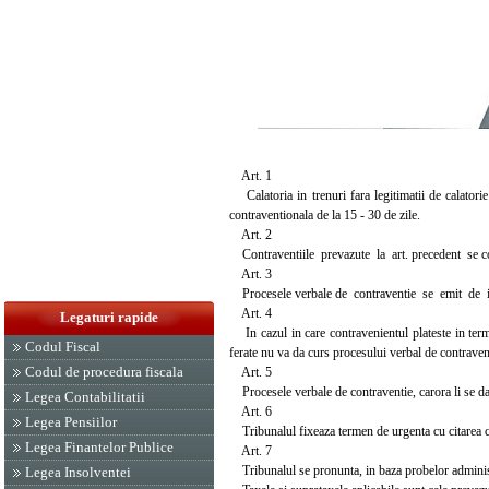
Art. 1
Calatoria in trenuri fara legitimatii de calatorie
contraventionala de la 15 - 30 de zile.
Art. 2
Contraventiile prevazute la art. precedent se cons
Art. 3
Procesele verbale de contraventie se emit de indat
Art. 4
Legaturi rapide
In cazul in care contravenientul plateste in termen
Codul Fiscal
ferate nu va da curs procesului verbal de contraven
Codul de procedura fiscala
Art. 5
Procesele verbale de contraventie, carora li se da 
Legea Contabilitatii
Art. 6
Legea Pensiilor
Tribunalul fixeaza termen de urgenta cu citarea co
Legea Finantelor Publice
Art. 7
Tribunalul se pronunta, in baza probelor administra
Legea Insolventei