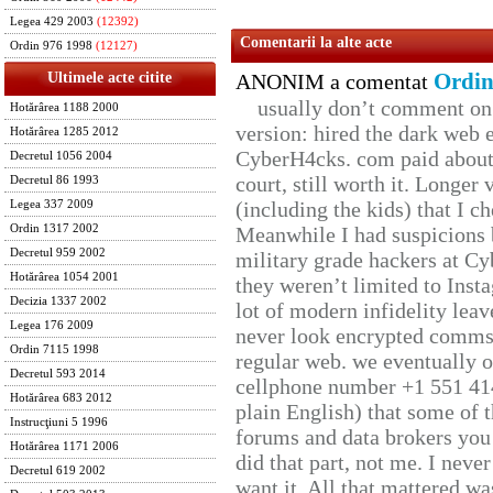
Legea 429 2003
(12392)
Comentarii la alte acte
Ordin 976 1998
(12127)
Ordin
Ultimele acte citite
ANONIM a comentat
usually don’t comment on t
Hotărârea 1188 2000
version: hired the dark web 
Hotărârea 1285 2012
CyberH4cks. com paid about 
Decretul 1056 2004
court, still worth it. Longer
Decretul 86 1993
(including the kids) that I ch
Legea 337 2009
Ordin 1317 2002
Meanwhile I had suspicions 
Decretul 959 2002
military grade hackers at Cy
Hotărârea 1054 2001
they weren’t limited to Inst
Decizia 1337 2002
lot of modern infidelity leav
Legea 176 2009
never look encrypted comms, 
Ordin 7115 1998
regular web. we eventually 
Decretul 593 2014
cellphone number +1 551 41
Hotărârea 683 2012
plain English) that some of t
Instrucţiuni 5 1996
forums and data brokers you 
Hotărârea 1171 2006
did that part, not me. I neve
Decretul 619 2002
want it. All that mattered w