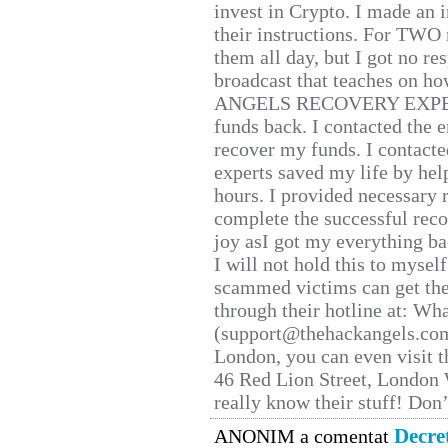
invest in Crypto. I made an i
their instructions. For TWO 
them all day, but I got no re
broadcast that teaches on h
ANGELS RECOVERY EXPERT. H
funds back. I contacted the 
recover my funds. I contact
experts saved my life by hel
hours. I provided necessary 
complete the successful reco
joy asI got my everything bac
I will not hold this to myself
scammed victims can get the
through their hotline at: W
(support@thehackangels.com
London, you can even visit th
46 Red Lion Street, London
really know their stuff! Don’
Decre
ANONIM a comentat