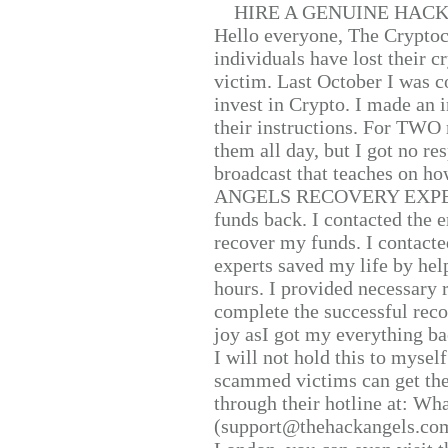
HIRE A GENUINE HAC
Hello everyone, The Cryptocu
individuals have lost their c
victim. Last October I was 
invest in Crypto. I made an i
their instructions. For TWO 
them all day, but I got no re
broadcast that teaches on h
ANGELS RECOVERY EXPERT. H
funds back. I contacted the 
recover my funds. I contact
experts saved my life by hel
hours. I provided necessary 
complete the successful reco
joy asI got my everything bac
I will not hold this to myself
scammed victims can get the
through their hotline at: W
(support@thehackangels.com