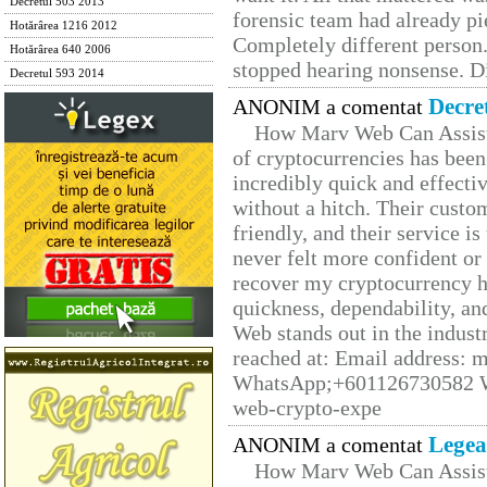
Decretul 503 2013
forensic team had already pie
Hotărârea 1216 2012
Completely different person
Hotărârea 640 2006
stopped hearing nonsense. Di
Decretul 593 2014
Decre
ANONIM a comentat
How Marv Web Can Assist
of cryptocurrencies has be
incredibly quick and effecti
without a hitch. Their custo
friendly, and their service i
never felt more confident or
recover my cryptocurrency h
quickness, dependability, an
Web stands out in the indus
reached at: Email address:
WhatsApp;+601126730582 W
web-crypto-expe
Legea
ANONIM a comentat
How Marv Web Can Assist