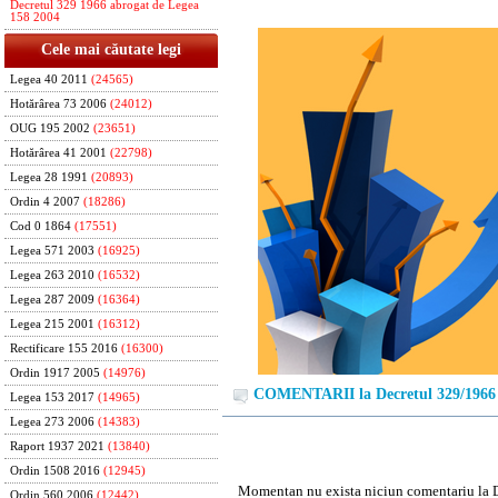
Decretul 329 1966 abrogat de Legea
158 2004
Cele mai căutate legi
Legea 40 2011
(24565)
Hotărârea 73 2006
(24012)
OUG 195 2002
(23651)
Hotărârea 41 2001
(22798)
Legea 28 1991
(20893)
Ordin 4 2007
(18286)
Cod 0 1864
(17551)
Legea 571 2003
(16925)
Legea 263 2010
(16532)
Legea 287 2009
(16364)
Legea 215 2001
(16312)
Rectificare 155 2016
(16300)
Ordin 1917 2005
(14976)
COMENTARII la Decretul 329/1966
Legea 153 2017
(14965)
Legea 273 2006
(14383)
Raport 1937 2021
(13840)
Ordin 1508 2016
(12945)
Momentan nu exista niciun comentariu la 
Ordin 560 2006
(12442)