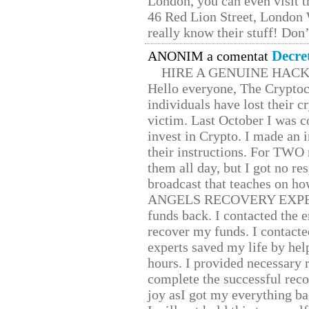
London, you can even visit th
46 Red Lion Street, London
really know their stuff! Don’
Decre
ANONIM a comentat
HIRE A GENUINE HAC
Hello everyone, The Cryptocu
individuals have lost their c
victim. Last October I was 
invest in Crypto. I made an i
their instructions. For TWO 
them all day, but I got no re
broadcast that teaches on h
ANGELS RECOVERY EXPERT. H
funds back. I contacted the 
recover my funds. I contact
experts saved my life by hel
hours. I provided necessary 
complete the successful reco
joy asI got my everything bac