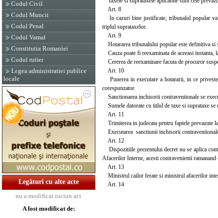
Taxele si suprataxele aplicabile sunt cele prevazute
Codul Civil
Art. 8
Codul Muncii
In cazuri bine justificate, tribunalul popular va
Codul Penal
triplul suprataxelor.
Art. 9
Codul Vamal
Hotararea tribunalului popular este definitiva si 
Constitutia Romaniei
Cauza poate fi reexaminata de aceeasi instanta, la
Codul rutier
Cererea de reexaminare facuta de procuror suspen
Art. 10
Legea administratiei publice
locale
Punerea in executare a hotararii, in ce priveste 
corespunzator.
Sanctionarea inchisorii contraventionale se executa 
Sumele datorate cu titlul de taxe si suprataxe se 
Art. 11
Trimiterea in judecata pentru faptele prevazute la 
Executarea sanctiunii inchisorii contraventionale 
Art. 12
Dispozitiile prezentului decret nu se aplica contr
Afacerilor Interne, acesti contravenienti ramanand d
Art. 13
Ministrul cailor ferate si ministrul afacerilor intern
Legături cu alte acte
Art. 14
nu a modificat niciun act
A fost modificat de: