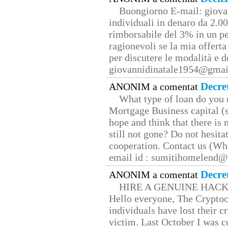
Buongiorno E-mail: giova
individuali in denaro da 2.00
rimborsabile del 3% in un pe
ragionevoli se la mia offerta
per discutere le modalità e 
giovannidinatale1954@­gmai
Decre
ANONIM a comentat
What type of loan do you 
Mortgage Business capital (s
hope and think that there is
still not gone? Do not hesita
cooperation. Contact us (W
email id : sumitihomelend
Decre
ANONIM a comentat
HIRE A GENUINE HAC
Hello everyone, The Cryptocu
individuals have lost their c
victim. Last October I was 