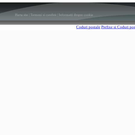
Harta site
|
Termeni si conditii
|
Informatii despre cookie
Coduri postale
Prefixe si Coduri po