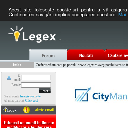
Acest site foloseşte cookie-uri pentru a vă asigura 
Continuarea navigării implică acceptarea acestora.
Mai 
Nou :
Legex.ro - portal de legislatie romaneasca. Un serviciu oferit g
Info :
Creându-vă un cont pe portalul www.legex.ro aveţi posibilitatea să fiţi
Info :
www.tntauto.ro - Managementul Integrat al Parcului Auto
E-
mail:
Parola:
Nu ai cont?
Inregistreaza-te
Ai uitat parola?
Click aici