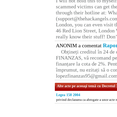
I will not hold this to myself
scammed victims can get the
through their hotline at: W
(support@thehackangels.com
London, you can even visit th
46 Red Lion Street, London
really know their stuff! Don’
Rapor
ANONIM a comentat
Obțineți creditul în 24 d
FINANZAS, vă recomand pent
finanțare la cota de 2%. Pent
împrumut, nu ezitați să o con
lopezfinanzas95@gmail.co
Alte acte pe aceeaşi temă cu Decretul
Legea 158 2004
privind declararea ca abrogate a unor acte