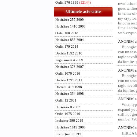
Ordin 976 1998
(12144)
revolution
goes withou
Ultimele acte citite
in terms of
my cryptocu
Hotărârea 257 2009
bitcoin re
Hotărârea 1410 2008
Email addr
web-crypto
Ordin 108 2018
Hotărârea 855 2004
ANONIM a 
Buongior
Ordin 179 2014
con un tass
Decizia 1592 2010
ragionevoli
Regulament 4 2009
da fornire.
Hotărârea 373 2007
ANONIM a 
Ordin 1076 2016
Buongior
con un tass
Decizia 1391 2011
ragionevoli
Decretul 419 1998
da fornire.
Hotărârea 334 1998
ANONIM a 
Ordin 12 2001
What type
Hotărârea 0 2007
expand your
still not g
Ordin 1075 2016
number +91
Incheiere 596 2018
ANONIM a 
Hotărârea 1619 2006
HIRE A 
Instrucţiuni 5 1999