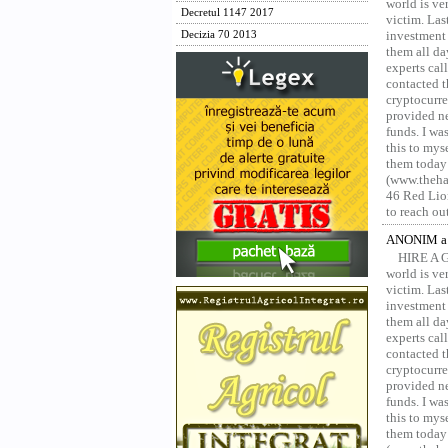
world is ver
Decretul 1147 2017
victim. Las
investment 
Decizia 70 2013
them all da
experts ca
contacted t
cryptocurre
provided ne
funds. I was
this to mys
them today
(www.thehac
46 Red Lion
to reach ou
ANONIM a 
HIRE A 
world is ver
victim. Las
investment 
them all da
experts ca
contacted t
cryptocurre
provided ne
funds. I was
this to mys
them today