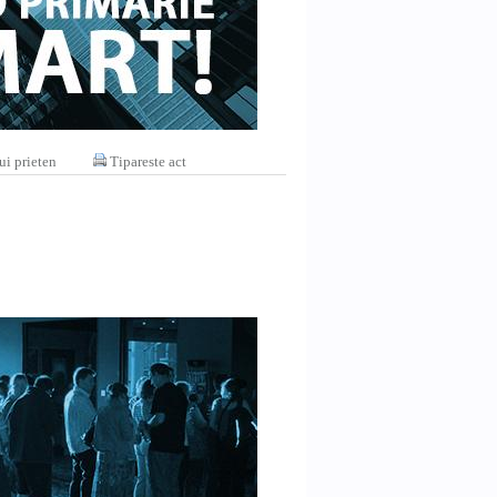
ui prieten
Tipareste act