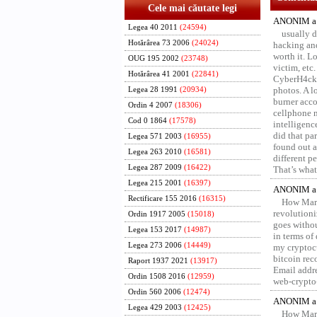
Cele mai căutate legi
ANONIM a 
Legea 40 2011
(24594)
usually d
Hotărârea 73 2006
(24024)
hacking and
worth it. L
OUG 195 2002
(23748)
victim, etc
Hotărârea 41 2001
(22841)
CyberH4cks 
photos. A l
Legea 28 1991
(20934)
burner acco
Ordin 4 2007
(18306)
cellphone 
Cod 0 1864
(17578)
intelligenc
did that pa
Legea 571 2003
(16955)
found out a
Legea 263 2010
(16581)
different p
Legea 287 2009
(16422)
That’s what 
Legea 215 2001
(16397)
ANONIM a 
Rectificare 155 2016
(16315)
How Marv
revolution
Ordin 1917 2005
(15018)
goes withou
Legea 153 2017
(14987)
in terms of
Legea 273 2006
(14449)
my cryptocu
bitcoin re
Raport 1937 2021
(13917)
Email addr
Ordin 1508 2016
(12959)
web-crypto
Ordin 560 2006
(12474)
ANONIM a 
Legea 429 2003
(12425)
How Marv