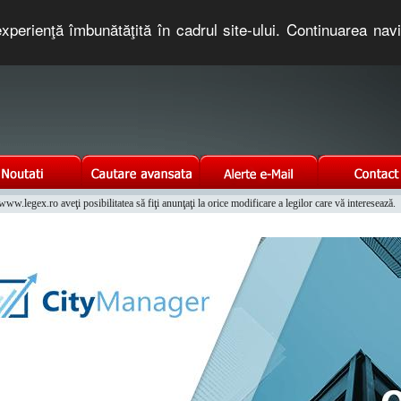
xperienţă îmbunătăţită în cadrul site-ului. Continuarea nav
e romaneasca. Un serviciu oferit gratuit de TNT COMPUTERS
w.legex.ro aveţi posibilitatea să fiţi anunţaţi la orice modificare a legilor care vă interesează.
Integrat al Parcului Auto