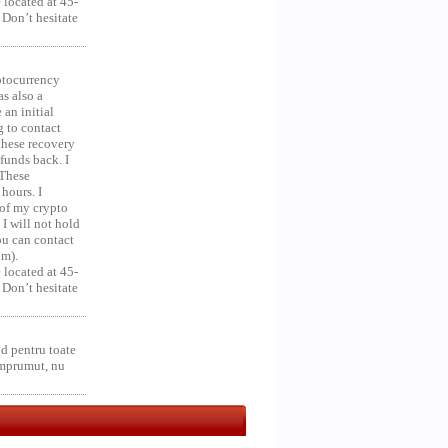
 located at 45-
 Don’t hesitate
ocurrency
as also a
an initial
g to contact
 these recovery
unds back. I
 These
hours. I
 of my crypto
 I will not hold
you can contact
om).
 located at 45-
 Don’t hesitate
d pentru toate
împrumut, nu