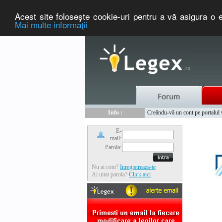
Acest site foloseşte cookie-uri pentru a vă asigura o e
Mai multe informaţii
Nou :
Legex.ro - portal de legislati
Info :
Creându-vă un cont pe portalul ww
Info :
www.tntauto.ro - Managementul 
E-
mail:
Parola:
Nu ai cont?
Inregistreaza-te
Ai uitat parola?
Click aici