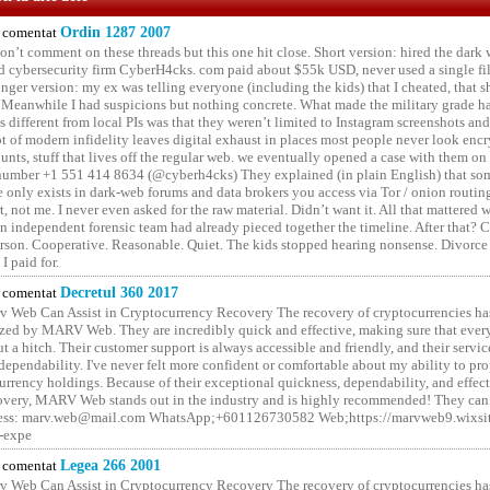
comentat
Ordin 1287 2007
on’t comment on these threads but this one hit close. Short version: hired the dark 
 cybersecurity firm CyberH4cks. com paid about $55k USD, never used a single file 
onger version: my ex was telling everyone (including the kids) that I cheated, that s
. Meanwhile I had suspicions but nothing concrete. What made the military grade ha
different from local PIs was that they weren’t limited to Instagram screenshots and
ot of modern infidelity leaves digital exhaust in places most people never look en
unts, stuff that lives off the regular web. we eventually opened a case with them on
number +1 551 414 8634 (@cyberh4cks) They explained (in plain English) that som
e only exists in dark-web forums and data brokers you access via Tor / onion routin
rt, not me. I never even asked for the raw material. Didn’t want it. All that mattered 
n independent forensic team had already pieced together the timeline. After that?
erson. Cooperative. Reasonable. Quiet. The kids stopped hearing nonsense. Divorce
I paid for.
comentat
Decretul 360 2017
 Web Can Assist in Cryptocurrency Recovery The recovery of cryptocurrencies ha
ized by MARV Web. They are incredibly quick and effective, making sure that ever
t a hitch. Their customer support is always accessible and friendly, and their servi
 dependability. I've never felt more confident or comfortable about my ability to pr
rrency holdings. Because of their exceptional quickness, dependability, and effect
covery, MARV Web stands out in the industry and is highly recommended! They can 
ess: marv.web@mail.com WhatsApp;+601126730582 Web;https://marvweb9.wixsi
-expe
comentat
Legea 266 2001
 Web Can Assist in Cryptocurrency Recovery The recovery of cryptocurrencies ha