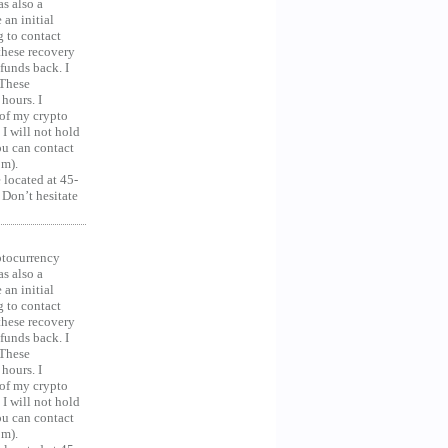
as also a
an initial
g to contact
 these recovery
unds back. I
 These
hours. I
 of my crypto
 I will not hold
you can contact
om).
 located at 45-
 Don’t hesitate
ocurrency
as also a
an initial
g to contact
 these recovery
unds back. I
 These
hours. I
 of my crypto
 I will not hold
you can contact
om).