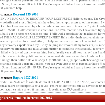
kangels.com) If you're in London, you can even visit them in person at their office
 Street, London WC1R 4PF, UK. They’re super helpful and really know their stuff!
t if you need help.
comentat
Decretul 139 2005
GENUINE HACKER TO RECOVER YOUR LOST FUNDS Hello everyone, The Crypt
y volatile and a lot of individuals have lost their crypto assets to online scams . I w
t October I was contacted by a broker who convinced me to invest in Crypto. I made 
of € 875,000. I followed their instructions. For TWO months now I have been tryin
y, but I got no response. God is so kind. I followed a broadcast that teaches on how
lled THE HACK ANGELS RECOVERY EXPERT. Help individuals recover their lost f
he email provided for consultation, to help me recover my funds. I contacted them.
ncy recovery experts saved my life by helping me recover all my losses in just nine 
cessary requirements and relative information to complete the successful recovery
 filled with joy asI got my everything back. I really can't tell how happy I am. I said
elf but share it to the public so that all scammed victims can get their funds back, 
 through their hotline at: WhatsApp +1(520)200-2320) (support@thehackangels.c
kangels.com) If you're in London, you can even visit them in person at their office
 Street, London WC1R 4PF, UK. They’re super helpful and really know their stuff!
t if you need help.
comentat
Raport 1937 2021
 creditul în 24 de ore În calitate de client al LOPEZ GROUP FINANZAS, vă recoman
neavoastră de finanțare la cota de 2%. Pentru cei dintre voi care au nevoie de un 
o contactați ca mine și veți fi mulțumiți: lopezfinanzas95@gmail.com
 pe aceeaşi temă cu Decretul 202/2015