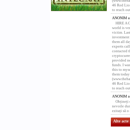
(www.thehac
46 Red Lion
to reach ou
ANONIM a 
HIRE A 
world is ver
victim. Las
investment 
them all da
experts ca
contacted t
cryptocurre
provided ne
funds. I was
this to mys
them today
(www.thehac
46 Red Lion
to reach ou
ANONIM a 
Obțineți
nevoile dum
ezitați să 
Alte acte