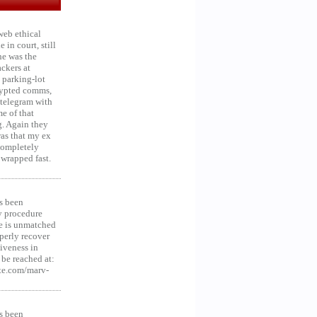
web ethical
in court, still
he was the
ckers at
 parking-lot
crypted comms,
 telegram with
e of that
g. Again they
was that my ex
 Completely
 wrapped fast.
s been
y procedure
ce is unmatched
operly recover
iveness in
be reached at:
te.com/marv-
s been