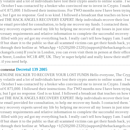
y volatile and a lot of individuals have lost their crypto assets to online scams . I w
t October I was contacted by a broker who convinced me to invest in Crypto. I made 
of € 875,000. I followed their instructions. For TWO months now I have been tryin
y, but I got no response. God is so kind. I followed a broadcast that teaches on how
lled THE HACK ANGELS RECOVERY EXPERT. Help individuals recover their lost f
he email provided for consultation, to help me recover my funds. I contacted them.
ncy recovery experts saved my life by helping me recover all my losses in just nine 
cessary requirements and relative information to complete the successful recovery
 filled with joy asI got my everything back. I really can't tell how happy I am. I said
elf but share it to the public so that all scammed victims can get their funds back, 
 through their hotline at: WhatsApp +1(520)200-2320) (support@thehackangels.c
kangels.com) If you're in London, you can even visit them in person at their office
 Street, London WC1R 4PF, UK. They’re super helpful and really know their stuff!
t if you need help.
comentat
Decretul 139 2005
GENUINE HACKER TO RECOVER YOUR LOST FUNDS Hello everyone, The Crypt
y volatile and a lot of individuals have lost their crypto assets to online scams . I w
t October I was contacted by a broker who convinced me to invest in Crypto. I made 
of € 875,000. I followed their instructions. For TWO months now I have been tryin
y, but I got no response. God is so kind. I followed a broadcast that teaches on how
lled THE HACK ANGELS RECOVERY EXPERT. Help individuals recover their lost f
he email provided for consultation, to help me recover my funds. I contacted them.
ncy recovery experts saved my life by helping me recover all my losses in just nine 
cessary requirements and relative information to complete the successful recovery
 filled with joy asI got my everything back. I really can't tell how happy I am. I said
elf but share it to the public so that all scammed victims can get their funds back, 
 through their hotline at: WhatsApp +1(520)200-2320) (support@thehackangels.c