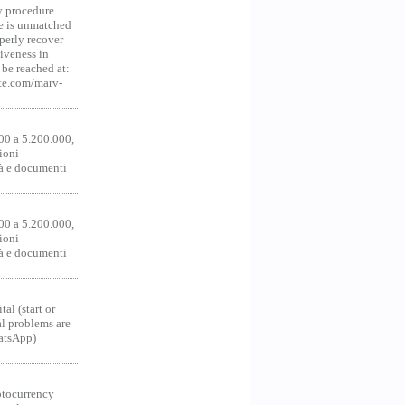
y procedure
ce is unmatched
operly recover
iveness in
be reached at:
te.com/marv-
00 a 5.200.000,
ioni
tà e documenti
00 a 5.200.000,
ioni
tà e documenti
al (start or
al problems are
hatsApp)
ocurrency