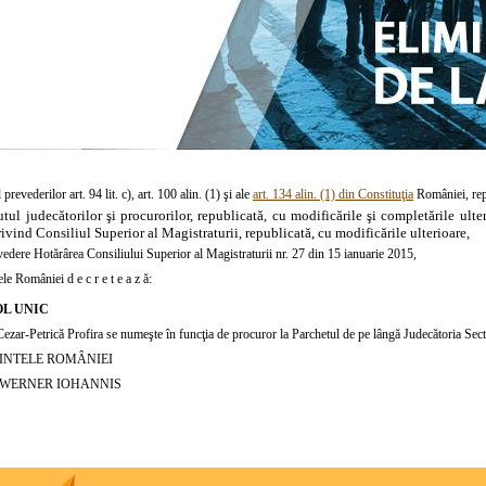
 prevederilor art. 94 lit. c), art. 100 alin. (1) şi ale
art. 134 alin. (1) din Constituţia
României, rep
utul judecătorilor şi procurorilor, republicată, cu modificările şi completările ult
vind Consiliul Superior al Magistraturii, republicată, cu modificările ulterioare,
vedere Hotărârea Consiliului Superior al Magistraturii nr. 27 din 15 ianuarie 2015,
le României d e c r e t e a z ă:
L UNIC
zar-Petrică Profira se numeşte în funcţia de procuror la Parchetul de pe lângă Judecătoria Sect
INTELE ROMÂNIEI
WERNER IOHANNIS