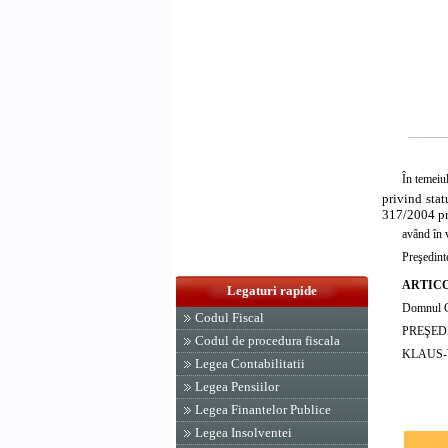
În temeiul
privind stat
317/2004 pri
având în 
Preşedinte
ARTICO
Legaturi rapide
Domnul Ce
Codul Fiscal
PREŞED
Codul de procedura fiscala
KLAUS-
Legea Contabilitatii
Legea Pensiilor
Legea Finantelor Publice
Legea Insolventei