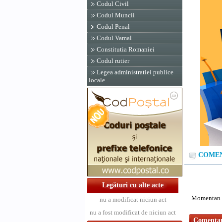
Codul Civil
Codul Muncii
Codul Penal
Codul Vamal
Constitutia Romaniei
Codul rutier
Legea administratiei publice
locale
COMENT
Legături cu alte acte
Momentan n
nu a modificat niciun act
nu a fost modificat de niciun act
Comentari