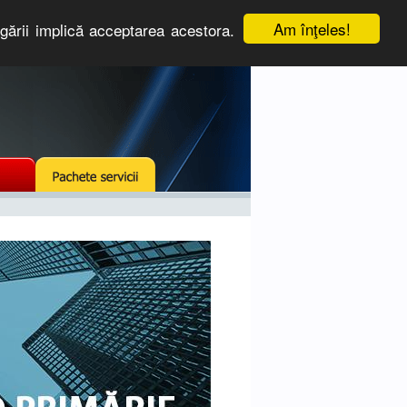
Am înţeles!
igării implică acceptarea acestora.