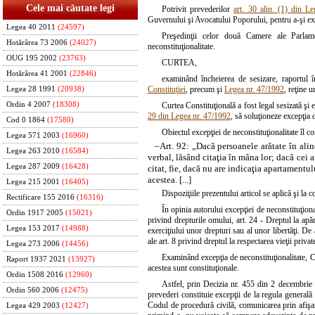
Cele mai căutate legi
Potrivit prevederilor
art. 30 alin. (1) din L
Guvernului şi Avocatului Poporului, pentru a-şi exp
Legea 40 2011
(24597)
Preşedinţii celor două Camere ale Parlam
Hotărârea 73 2006
(24027)
neconstituţionalitate.
OUG 195 2002
(23763)
CURTEA,
Hotărârea 41 2001
(22846)
examinând încheierea de sesizare, raportul înt
Constituţiei
, precum şi
Legea nr. 47/1992
, reţine 
Legea 28 1991
(20938)
Ordin 4 2007
(18308)
Curtea Constituţională a fost legal sesizată şi 
29 din Legea nr. 47/1992
, să soluţioneze excepţia d
Cod 0 1864
(17580)
Obiectul excepţiei de neconstituţionalitate îl c
Legea 571 2003
(16960)
–
Art. 92: „Dacă persoanele arătate în ali
Legea 263 2010
(16584)
verbal, lăsând citaţia în mâna lor; dacă cei a
Legea 287 2009
(16428)
citat, fie, dacă nu are indicaţia apartamentu
acestea. [...]
Legea 215 2001
(16405)
Dispoziţiile prezentului articol se aplică şi la 
Rectificare 155 2016
(16316)
În opinia autorului excepţiei de neconstituţional
Ordin 1917 2005
(15021)
privind drepturile omului, art. 24 - Dreptul la apăra
Legea 153 2017
(14988)
exerciţiului unor drepturi sau al unor libertăţi. De
ale art. 8 privind dreptul la respectarea vieţii priv
Legea 273 2006
(14456)
Examinând excepţia de neconstituţionalitate, Cur
Raport 1937 2021
(13927)
acestea sunt constituţionale.
Ordin 1508 2016
(12960)
Astfel, prin Decizia nr. 455 din 2 decembrie 
Ordin 560 2006
(12475)
prevederi constituie excepţii de la regula generală 
Codul de procedură civilă, comunicarea prin afişare
Legea 429 2003
(12427)