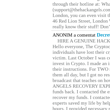
through their hotline at: W
(support@thehackangels.com
London, you can even visit th
46 Red Lion Street, London
really know their stuff! Don’
Decre
ANONIM a comentat
HIRE A GENUINE HAC
Hello everyone, The Cryptocu
individuals have lost their c
victim. Last October I was 
invest in Crypto. I made an i
their instructions. For TWO 
them all day, but I got no re
broadcast that teaches on h
ANGELS RECOVERY EXPERT. H
funds back. I contacted the 
recover my funds. I contact
experts saved my life by hel
hours. I provided necessary 