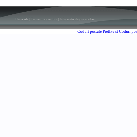
Harta site
|
Termeni si conditii
|
Informatii despre cookie
Coduri postale
Prefixe si Coduri po