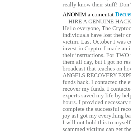
really know their stuff! Don’
Decre
ANONIM a comentat
HIRE A GENUINE HAC
Hello everyone, The Cryptocu
individuals have lost their c
victim. Last October I was 
invest in Crypto. I made an i
their instructions. For TWO 
them all day, but I got no re
broadcast that teaches on h
ANGELS RECOVERY EXPERT. H
funds back. I contacted the 
recover my funds. I contact
experts saved my life by hel
hours. I provided necessary 
complete the successful reco
joy asI got my everything bac
I will not hold this to myself
scammed victims can get the