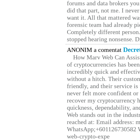
forums and data brokers you 
did that part, not me. I neve
want it. All that mattered w
forensic team had already pie
Completely different person
stopped hearing nonsense. Di
Decre
ANONIM a comentat
How Marv Web Can Assist
of cryptocurrencies has be
incredibly quick and effecti
without a hitch. Their custo
friendly, and their service i
never felt more confident or
recover my cryptocurrency h
quickness, dependability, an
Web stands out in the indus
reached at: Email address:
WhatsApp;+601126730582 W
web-crypto-expe