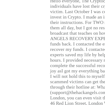
Hello everyone, The Cryptocu
individuals have lost their c
victim. Last October I was 
invest in Crypto. I made an i
their instructions. For TWO 
them all day, but I got no re
broadcast that teaches on h
ANGELS RECOVERY EXPERT. H
funds back. I contacted the 
recover my funds. I contact
experts saved my life by hel
hours. I provided necessary 
complete the successful reco
joy asI got my everything bac
I will not hold this to myself
scammed victims can get the
through their hotline at: W
(support@thehackangels.com
London, you can even visit th
46 Red Lion Street, London