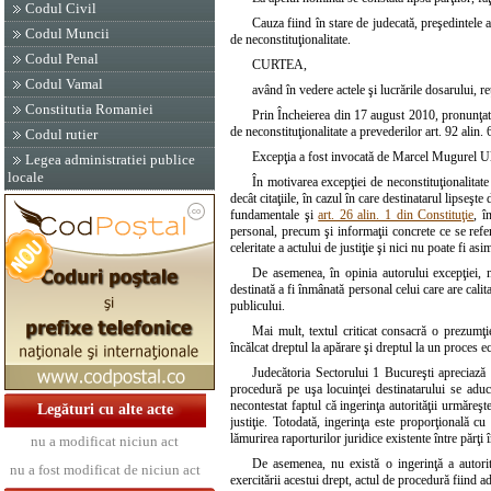
Codul Civil
Cauza fiind în stare de judecată, preşedintele
Codul Muncii
de neconstituţionalitate.
Codul Penal
CURTEA,
Codul Vamal
având în vedere actele şi lucrările dosarului, r
Constitutia Romaniei
Prin Încheierea din 17 august 2010, pronunţat
de neconstituţionalitate a prevederilor art. 92 alin.
Codul rutier
Excepţia a fost invocată de Marcel Mugurel Ule
Legea administratiei publice
locale
În motivarea excepţiei de neconstituţionalitate
decât citaţiile, în cazul în care destinatarul lipseşt
fundamentale şi
art. 26 alin. 1 din Constituţie
, î
personal, precum şi informaţii concrete ce se referă
celeritate a actului de justiţie şi nici nu poate fi asi
De asemenea, în opinia autorului excepţiei, n
destinată a fi înmânată personal celui care are calit
publicului.
Mai mult, textul criticat consacră o prezumţie
încălcat dreptul la apărare şi dreptul la un proces ec
Judecătoria Sectorului 1 Bucureşti apreciază c
procedură pe uşa locuinţei destinatarului se aduce
necontestat faptul că ingerinţa autorităţii urmăreşt
Legături cu alte acte
justiţie. Totodată, ingerinţa este proporţională cu
lămurirea raporturilor juridice existente între părţi
nu a modificat niciun act
De asemenea, nu există o ingerinţă a autorităţ
nu a fost modificat de niciun act
exercitării acestui drept, actul de procedură fiind a