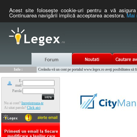
Acest site foloseşte cookie-uri pentru a vă asigura 
Continuarea navigării implică acceptarea acestora.
Mai 
Nou :
Legex.ro - portal de legislatie romaneasca. Un serviciu oferit g
Info :
Creându-vă un cont pe portalul www.legex.ro aveţi posibilitatea să fiţi
Info :
www.tntauto.ro - Managementul Integrat al Parcului Auto
E-
mail:
Parola:
Nu ai cont?
Inregistreaza-te
Ai uitat parola?
Click aici