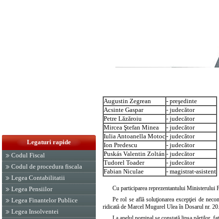
Augustin Zegrean
- preşedinte
Acsinte Gaspar
- judecător
Petre Lăzăroiu
- judecător
Mircea Ştefan Minea
- judecător
Iulia Antoanella Motoc
- judecător
Legaturi rapide
Ion Predescu
- judecător
Puskás Valentin Zoltán
- judecător
Codul Fiscal
Tudorel Toader
- judecător
Codul de procedura fiscala
Fabian Niculae
- magistrat-asistent
Legea Contabilitatii
Cu participarea reprezentantului Ministerului
Legea Pensiilor
Pe rol se află soluţionarea excepţiei de necons
Legea Finantelor Publice
ridicată de Marcel Mugurel Ulea în Dosarul nr. 20
Legea Insolventei
La apelul nominal se constată lipsa părţilor, faţ