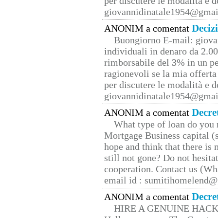
per discutere le modalità e 
giovannidinatale1954@­gmai
Deciz
ANONIM a comentat
Buongiorno E-mail: giova
individuali in denaro da 2.00
rimborsabile del 3% in un pe
ragionevoli se la mia offerta
per discutere le modalità e 
giovannidinatale1954@­gmai
Decre
ANONIM a comentat
What type of loan do you 
Mortgage Business capital (s
hope and think that there is
still not gone? Do not hesita
cooperation. Contact us (W
email id : sumitihomelend
Decre
ANONIM a comentat
HIRE A GENUINE HAC