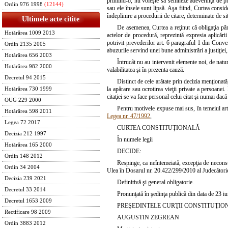
primind-o, nu voieşte să semneze adeverinţa de pri
Ordin 976 1998
(12144)
sau ele însele sunt lipsă. Aşa fiind, Curtea consid
îndeplinire a procedurii de citare, determinate de sit
Ultimele acte citite
De asemenea, Curtea a reţinut că obligaţia părţ
Hotărârea 1009 2013
actelor de procedură, reprezintă expresia aplicări
potrivit prevederilor art. 6 paragraful 1 din Conve
Ordin 2135 2005
abuzurile servind unei bune administrări a justiţiei, 
Hotărârea 656 2003
Întrucât nu au intervenit elemente noi, de natur
Hotărârea 982 2000
valabilitatea şi în prezenta cauză.
Decretul 94 2015
Distinct de cele arătate prin decizia menţionată
la apărare sau ocrotirea vieţii private a persoanei.
Hotărârea 730 1999
citaţiei se va face personal celui citat şi numai dacă
OUG 229 2000
Pentru motivele expuse mai sus, în temeiul art.
Hotărârea 598 2011
Legea nr. 47/1992
,
Legea 72 2017
CURTEA CONSTITUŢIONALĂ
Decizia 212 1997
În numele legii
Hotărârea 165 2000
DECIDE:
Ordin 148 2012
Respinge, ca neîntemeiată, excepţia de neconsti
Ordin 34 2004
Ulea în Dosarul nr. 20.422/299/2010 al Judecătorie
Decizia 239 2021
Definitivă şi general obligatorie.
Decretul 33 2014
Pronunţată în şedinţa publică din data de 23 i
Decretul 1653 2009
PREŞEDINTELE CURŢII CONSTITUŢIO
Rectificare 98 2009
AUGUSTIN ZEGREAN
Ordin 3883 2012