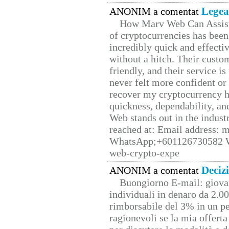
Legea
ANONIM a comentat
How Marv Web Can Assist
of cryptocurrencies has be
incredibly quick and effecti
without a hitch. Their custo
friendly, and their service i
never felt more confident or
recover my cryptocurrency h
quickness, dependability, an
Web stands out in the indus
reached at: Email address:
WhatsApp;+601126730582 W
web-crypto-expe
Deciz
ANONIM a comentat
Buongiorno E-mail: giova
individuali in denaro da 2.00
rimborsabile del 3% in un pe
ragionevoli se la mia offerta