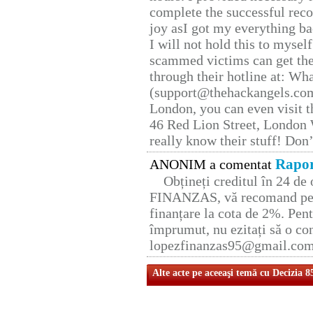
complete the successful reco
joy asI got my everything bac
I will not hold this to myself
scammed victims can get the
through their hotline at: W
(support@thehackangels.com
London, you can even visit th
46 Red Lion Street, London
really know their stuff! Don’
Rapor
ANONIM a comentat
Obțineți creditul în 24 d
FINANZAS, vă recomand pent
finanțare la cota de 2%. Pent
împrumut, nu ezitați să o con
lopezfinanzas95@gmail.co
Alte acte pe aceeaşi temă cu Decizia 8