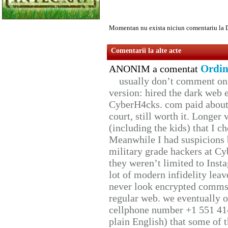
Momentan nu exista niciun comentariu la 
Comentarii la alte acte
Ordin
ANONIM a comentat
usually don’t comment on t
version: hired the dark web 
CyberH4cks. com paid about 
court, still worth it. Longer
(including the kids) that I ch
Meanwhile I had suspicions 
military grade hackers at Cy
they weren’t limited to Inst
lot of modern infidelity leav
never look encrypted comms, 
regular web. we eventually 
cellphone number +1 551 41
plain English) that some of t