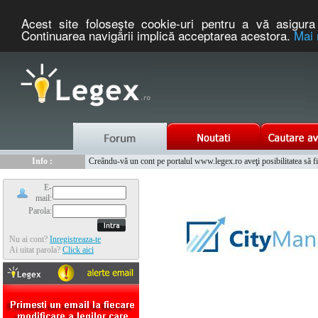
Acest site foloseşte cookie-uri pentru a vă asigura 
Continuarea navigării implică acceptarea acestora.
Mai 
Nou :
Legex.ro - portal de legislatie romaneasca. Un serviciu oferit g
Info :
Creându-vă un cont pe portalul www.legex.ro aveţi posibilitatea să fiţi
Info :
www.tntauto.ro - Managementul Integrat al Parcului Auto
E-
mail:
Parola:
Nu ai cont?
Inregistreaza-te
Ai uitat parola?
Click aici