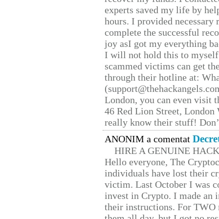
experts saved my life by hel
hours. I provided necessary 
complete the successful reco
joy asI got my everything bac
I will not hold this to myself
scammed victims can get the
through their hotline at: W
(support@thehackangels.com
London, you can even visit th
46 Red Lion Street, London
really know their stuff! Don’
Decre
ANONIM a comentat
HIRE A GENUINE HAC
Hello everyone, The Cryptocu
individuals have lost their c
victim. Last October I was 
invest in Crypto. I made an i
their instructions. For TWO 
them all day, but I got no re