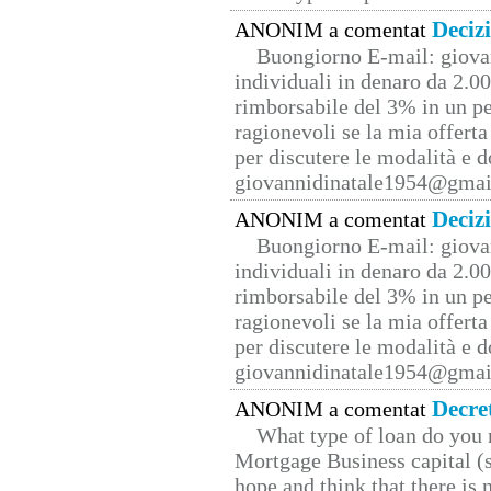
Deciz
ANONIM a comentat
Buongiorno E-mail: giova
individuali in denaro da 2.00
rimborsabile del 3% in un pe
ragionevoli se la mia offerta
per discutere le modalità e 
giovannidinatale1954@­gmai
Deciz
ANONIM a comentat
Buongiorno E-mail: giova
individuali in denaro da 2.00
rimborsabile del 3% in un pe
ragionevoli se la mia offerta
per discutere le modalità e 
giovannidinatale1954@­gmai
Decre
ANONIM a comentat
What type of loan do you 
Mortgage Business capital (s
hope and think that there is