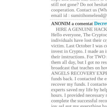
still not gone? Do not hesita
cooperation. Contact us (W
email id : sumitihomelend
Decre
ANONIM a comentat
HIRE A GENUINE HAC
Hello everyone, The Cryptocu
individuals have lost their c
victim. Last October I was 
invest in Crypto. I made an i
their instructions. For TWO 
them all day, but I got no re
broadcast that teaches on h
ANGELS RECOVERY EXPERT. H
funds back. I contacted the 
recover my funds. I contact
experts saved my life by hel
hours. I provided necessary 
complete the successful reco
joy asI got my everything bac