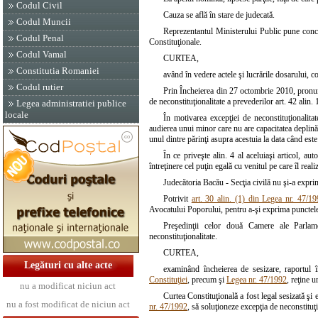
Codul Civil
Cauza se află în stare de judecată.
Codul Muncii
Reprezentantul Ministerului Public pune conclu
Codul Penal
Constituţionale.
Codul Vamal
CURTEA,
Constitutia Romaniei
având în vedere actele şi lucrările dosarului, c
Codul rutier
Prin Încheierea din 27 octombrie 2010, pronunţ
de neconstituţionalitate a prevederilor art. 42 alin.
Legea administratiei publice
locale
În motivarea excepţiei de neconstituţionalitat
audierea unui minor care nu are capacitatea deplină
unul dintre părinţi asupra acestuia la data când este
În ce priveşte alin. 4 al aceluiaşi articol, aut
întreţinere cel puţin egală cu venitul pe care îl reali
Judecătoria Bacău - Secţia civilă nu şi-a exprim
Potrivit
art. 30 alin. (1) din Legea nr. 47/1
Avocatului Poporului, pentru a-şi exprima punctele 
Preşedinţii celor două Camere ale Parlam
neconstituţionalitate.
CURTEA,
Legături cu alte acte
examinând încheierea de sesizare, raportul în
Constituţiei
, precum şi
Legea nr. 47/1992
, reţine 
nu a modificat niciun act
Curtea Constituţională a fost legal sesizată şi 
nu a fost modificat de niciun act
nr. 47/1992
, să soluţioneze excepţia de neconstituţi