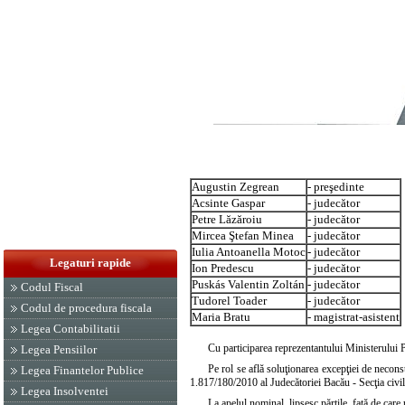
Augustin Zegrean
- preşedinte
Acsinte Gaspar
- judecător
Petre Lăzăroiu
- judecător
Mircea Ştefan Minea
- judecător
Iulia Antoanella Motoc
- judecător
Legaturi rapide
Ion Predescu
- judecător
Puskás Valentin Zoltán
- judecător
Codul Fiscal
Tudorel Toader
- judecător
Codul de procedura fiscala
Maria Bratu
- magistrat-asistent
Legea Contabilitatii
Cu participarea reprezentantului Ministerului
Legea Pensiilor
Pe rol se află soluţionarea excepţiei de neconst
Legea Finantelor Publice
1.817/180/2010 al Judecătoriei Bacău - Secţia civil
Legea Insolventei
La apelul nominal, lipsesc părţile, faţă de care 