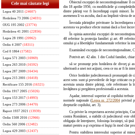
Obiectul excepţiei de neconstituţionalitate îl c
Cele mai căutate legi
din 18 aprilie 1956, cu modificările şi completăril
dintre părinţi vor fi încredinţaţi copiii minori. În
Legea 40 2011
(24607)
asemenea îi va asculta, dacă au împlinit vârsta de zec
Hotărârea 73 2006
(24031)
Învoiala părinţilor privitoare la încredinţarea 
OUG 195 2002
(23774)
acestora va produce efecte numai dacă a fost încuvi
Hotărârea 41 2001
(22856)
În opinia autorului excepţiei de neconstituţional
Legea 28 1991
(20962)
48 referitor la protecţia familiei şi art. 49 referi
omului şi a libertăţilor fundamentale referitor la in
Ordin 4 2007
(18311)
Examinând excepţia de neconstituţionalitate, C
Cod 0 1864
(17582)
Potrivit art. 42 alin. 1 din Codul familiei, chia
Legea 571 2003
(16969)
să se pronunţe prin hotărârea de divorţ şi asup
Legea 263 2010
(16592)
ulterioară a unei noi acţiuni, ceea ce nu ar fi în inte
Legea 287 2009
(16434)
Orice hotărâre judecătorească pronunţată de că
Legea 215 2001
(16418)
acest sens sunt şi prevederile de lege criticate cu 
acestuia unuia dintre părinţi, cele referitoare la î
Rectificare 155 2016
(16321)
învăţătura şi pregătirea profesională a acestuia.
Ordin 1917 2005
(15026)
Aşadar, interesul superior al copilului trebuie 
Legea 153 2017
(14993)
normele naţionale (
Legea nr. 272/2004
privind pr
Legea 273 2006
(14470)
drepturile copilului, art. 3).
Raport 1937 2021
(13939)
Cu privire la respectarea acestui principiu, 
contra României, a stabilit că judecătorul este obli
Ordin 1508 2016
(12966)
obligaţia de întreţinere, folosinţa locuinţei, să ţin
Ordin 560 2006
(12482)
maturi pentru a-şi exprima ei înşişi în mod clar pro
Legea 429 2003
(12437)
Pentru stabilirea interesului superior al minor