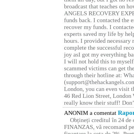
broadcast that teaches on h
ANGELS RECOVERY EXPERT. H
funds back. I contacted the 
recover my funds. I contact
experts saved my life by hel
hours. I provided necessary 
complete the successful reco
joy asI got my everything bac
I will not hold this to myself
scammed victims can get the
through their hotline at: W
(support@thehackangels.com
London, you can even visit th
46 Red Lion Street, London
really know their stuff! Don’
Rapor
ANONIM a comentat
Obțineți creditul în 24 d
FINANZAS, vă recomand pent
finanțare la cota de 2%. Pent