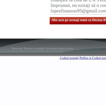
împrumut, nu ezitați să o con
lopezfinanzas95@gmail.co
Alte acte pe aceeaşi temă cu Decizia 8
Harta site
|
Termeni si conditii
|
Informatii despre cookie
Coduri postale
Prefixe si Coduri po