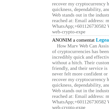
recover my cryptocurrency h
quickness, dependability, an
Web stands out in the indus
reached at: Email address:
WhatsApp;+601126730582 W
web-crypto-expe
Legea
ANONIM a comentat
How Marv Web Can Assist
of cryptocurrencies has be
incredibly quick and effecti
without a hitch. Their custo
friendly, and their service i
never felt more confident or
recover my cryptocurrency h
quickness, dependability, an
Web stands out in the indus
reached at: Email address:
WhatsApp;+601126730582 W
web-crypto-expe