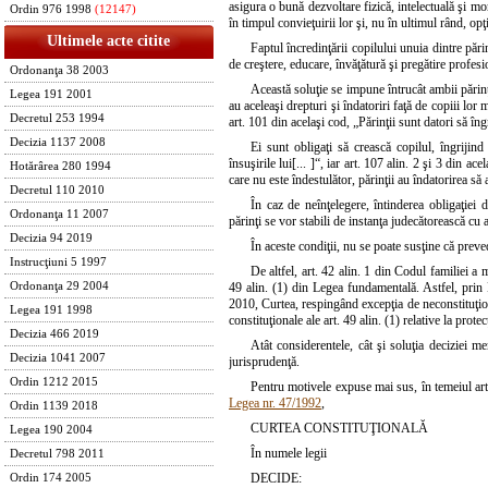
asigura o bună dezvoltare fizică, intelectuală şi mo
Ordin 976 1998
(12147)
în timpul convieţuirii lor şi, nu în ultimul rând, opţ
Ultimele acte citite
Faptul încredinţării copilului unuia dintre părin
de creştere, educare, învăţătură şi pregătire profesi
Ordonanţa 38 2003
Această soluţie se impune întrucât ambii părinţi 
Legea 191 2001
au aceleaşi drepturi şi îndatoriri faţă de copiii lor 
Decretul 253 1994
art. 101 din acelaşi cod, „Părinţii sunt datori să în
Decizia 1137 2008
Ei sunt obligaţi să crească copilul, îngrijind
însuşirile lui[... ]“, iar art. 107 alin. 2 şi 3 din a
Hotărârea 280 1994
care nu este îndestulător, părinţii au îndatorirea să
Decretul 110 2010
În caz de neînţelegere, întinderea obligaţiei d
Ordonanţa 11 2007
părinţi se vor stabili de instanţa judecătorească cu as
Decizia 94 2019
În aceste condiţii, nu se poate susţine că preved
Instrucţiuni 5 1997
De altfel, art. 42 alin. 1 din Codul familiei a m
Ordonanţa 29 2004
49 alin. (1) din Legea fundamentală. Astfel, prin 
2010, Curtea, respingând excepţia de neconstituţional
Legea 191 1998
constituţionale ale art. 49 alin. (1) relative la protecţ
Decizia 466 2019
Atât considerentele, cât şi soluţia deciziei m
Decizia 1041 2007
jurisprudenţă.
Ordin 1212 2015
Pentru motivele expuse mai sus, în temeiul art.
Legea nr. 47/1992
,
Ordin 1139 2018
CURTEA CONSTITUŢIONALĂ
Legea 190 2004
În numele legii
Decretul 798 2011
DECIDE:
Ordin 174 2005