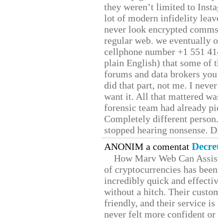
they weren’t limited to Inst
lot of modern infidelity leav
never look encrypted comms, 
regular web. we eventually 
cellphone number +1 551 41
plain English) that some of t
forums and data brokers you 
did that part, not me. I neve
want it. All that mattered w
forensic team had already pie
Completely different person
stopped hearing nonsense. Di
Decre
ANONIM a comentat
How Marv Web Can Assist
of cryptocurrencies has be
incredibly quick and effecti
without a hitch. Their custo
friendly, and their service i
never felt more confident or