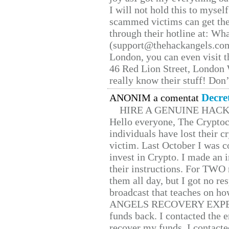
I will not hold this to myself
scammed victims can get the
through their hotline at: W
(support@thehackangels.com
London, you can even visit th
46 Red Lion Street, London
really know their stuff! Don’
Decre
ANONIM a comentat
HIRE A GENUINE HAC
Hello everyone, The Cryptocu
individuals have lost their c
victim. Last October I was 
invest in Crypto. I made an i
their instructions. For TWO 
them all day, but I got no re
broadcast that teaches on h
ANGELS RECOVERY EXPERT. H
funds back. I contacted the 
recover my funds. I contact