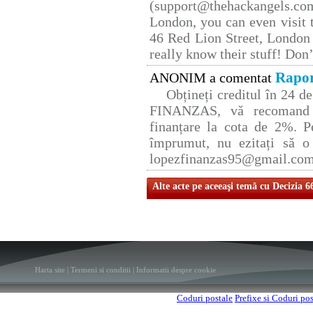
(support@thehackangels.co
London, you can even visit t
46 Red Lion Street, London
really know their stuff! Don’
Rapor
ANONIM a comentat
Obțineți creditul în 24 
FINANZAS, vă recomand p
finanțare la cota de 2%. P
împrumut, nu ezitați să o 
lopezfinanzas95@gmail.co
Alte acte pe aceeaşi temă cu Decizia 6
Harta site
|
Termeni si conditii
|
Informatii despre cookie
Coduri postale
Prefixe si Coduri po