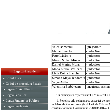
Valer Dorneanu
- preşedinte
Marian Enache
- judecător
Petre Lăzăroiu
- judecător
Mircea Ştefan Minea
- judecător
Daniel Marius Morar
- judecător
Mona-Maria Pivniceru
- judecător
Legaturi rapide
Livia Doina Stanciu
- judecător
Simona-Maya Teodoroiu
- judecător
Codul Fiscal
Varga Attila
- judecător
Codul de procedura fiscala
Valentina Bărbăţeanu
- magistrat-asisten
Legea Contabilitatii
Legea Pensiilor
Cu participarea reprezentantului Ministerului 
Legea Finantelor Publice
1. Pe rol se află soluţionarea excepţiei de nec
judiciare de timbru, excepţie ridicată de Cristian
Legea Insolventei
constituie obiectul Dosarului nr. 2.340D/2016 al Cu