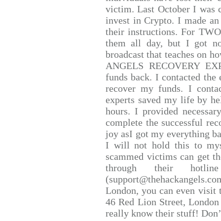
victim. Last October I was
invest in Crypto. I made an 
their instructions. For TW
them all day, but I got n
broadcast that teaches on 
ANGELS RECOVERY EXPERT.
funds back. I contacted the 
recover my funds. I conta
experts saved my life by he
hours. I provided necessar
complete the successful rec
joy asI got my everything bac
I will not hold this to mys
scammed victims can get th
through their hotlin
(support@thehackangels.co
London, you can even visit t
46 Red Lion Street, London
really know their stuff! Don’