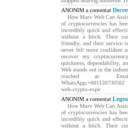
stopped hearing nonsense. Di
Decre
ANONIM a comentat
How Marv Web Can Assist
of cryptocurrencies has b
incredibly quick and effect
without a hitch. Their cu
friendly, and their service 
never felt more confident o
recover my cryptocurrency
quickness, dependability, a
Web stands out in the indus
reached at: Email
WhatsApp;+601126730582 W
web-crypto-expe
Legea
ANONIM a comentat
How Marv Web Can Assist
of cryptocurrencies has b
incredibly quick and effect
without a hitch. Their cu