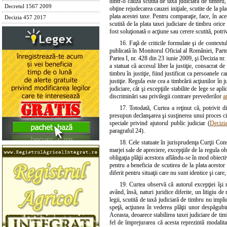
dintr-o cauză scutită de taxa judiciară de timbru,
Decretul 1567 2009
obţine rejudecarea cauzei iniţiale, scutite de la pl
plata acestei taxe. Pentru comparaţie, face, în ace
Decizia 457 2017
scutită de la plata taxei judiciare de timbru orice
fost soluţionată o acţiune sau cerere scutită, potriv
16. Faţă de criticile formulate şi de context
publicată în Monitorul Oficial al României, Part
Partea I, nr. 428 din 23 iunie 2009, şi Decizia n
a statuat că accesul liber la justiţie, consacrat d
timbru în justiţie, fiind justificat ca persoanele ca
justiţie. Regula este cea a timbrării acţiunilor în j
judiciare, cât şi excepţiile stabilite de lege se apl
discriminări sau privilegii contrare prevederilor
a
17. Totodată, Curtea a reţinut că, potrivit d
presupun declanşarea şi susţinerea unui proces civil
speciale privind ajutorul public judiciar (
Decizi
paragraful 24).
18. Cele statuate în jurisprudenţa Curţii Const
marjei sale de apreciere, excepţiile de la regula o
obligaţia plăţii acestora aflându-se în mod obiectiv
pentru a beneficia de scutirea de la plata acestor
diferit pentru situaţii care nu sunt identice şi care
19. Curtea observă că autorul excepţiei îşi mo
având, însă, naturi juridice diferite, un litigiu d
legii, scutită de taxă judiciară de timbru nu impli
speţă, acţiunea în vederea plăţii unor despăgubir
Aceasta, deoarece stabilirea taxei judiciare de timb
fel de împrejurarea că acesta reprezintă modalitat