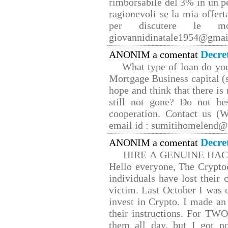
rimborsabile del 3% in un p
ragionevoli se la mia offert
per discutere le mo
giovannidinatale1954@­gmai
Decre
ANONIM a comentat
What type of loan do yo
Mortgage Business capital (s
hope and think that there is
still not gone? Do not hes
cooperation. Contact us 
email id : sumitihomelend
Decre
ANONIM a comentat
HIRE A GENUINE HA
Hello everyone, The Cryptoc
individuals have lost their 
victim. Last October I was
invest in Crypto. I made an 
their instructions. For TW
them all day, but I got n