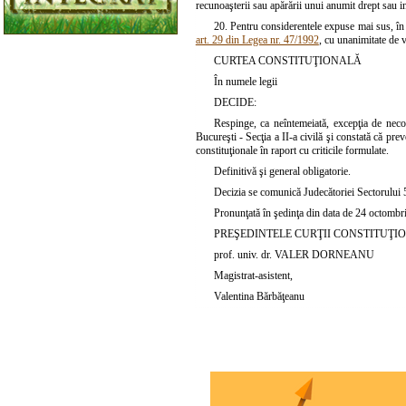
recunoaşterii sau apărării unui anumit drept sau int
20. Pentru considerentele expuse mai sus, în t
art. 29 din Legea nr. 47/1992
, cu unanimitate de v
CURTEA CONSTITUŢIONALĂ
În numele legii
DECIDE:
Respinge, ca neîntemeiată, excepţia de neco
Bucureşti - Secţia a II-a civilă şi constată că pre
constituţionale în raport cu criticile formulate.
Definitivă şi general obligatorie.
Decizia se comunică Judecătoriei Sectorului 5 
Pronunţată în şedinţa din data de 24 octombr
PREŞEDINTELE CURŢII CONSTITUŢI
prof. univ. dr. VALER DORNEANU
Magistrat-asistent,
Valentina Bărbăţeanu