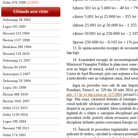
Ordin 976 1998
(12147)
b)
între 501 lei şi 5.000 lei – 40 lei + 
Ultimele acte citite
c)
între 5.001 lei şi 25.000 lei – 355 le
Ordonanţa 38 2003
d)
între 25.001 lei şi 50.000 lei – 1.355
Legea 191 2001
e)
între 50.001 lei şi 250.000 lei – 2.10
Decretul 253 1994
Decizia 1137 2008
f)
peste 250.000 lei – 6.105 lei + 1% pe
Hotărârea 280 1994
13. În opinia autorului excepţiei de neconstitu
faţa legii.
Decretul 110 2010
14. Examinând excepţia de neconstituţionalita
Ordonanţa 11 2007
Ministerul Finanţelor Publice la plata unor sume d
Decizia 94 2019
avut un litigiu de muncă, având ca obiect obţine
Curtea de Apel Bucureşti, prin care acţiunea a fost
Instrucţiuni 5 1997
a judecătorilor care au soluţionat cauza, însă sesiz
Ordonanţa 29 2004
legea nu prevedea vreo cale de atac împotri
Legea 191 1998
României, Partea I, nr. 529 din 16 iulie 2014, pr
alin. (1) lit. b) din Legea nr. 317/2004
privind Con
Decizia 466 2019
lege. Mai exact, caracterul definitiv al rezoluţiei
Decizia 1041 2007
există indiciile săvârşirii unei abateri disciplin
Ordin 1212 2015
dreptul la un proces echitabil. Ideea urmărită de au
legitimă de a obţine o sancţiune disciplinară pen
Ordin 1139 2018
procedură civilă, potrivit căruia revizuirea une
Legea 190 2004
disciplinar definitiv pentru exercitarea funcţiei c
Decretul 798 2011
15. Întrucât în procedura regularizării cere
judiciară de timbru, calculată la valoarea pretenţii
Ordin 174 2005