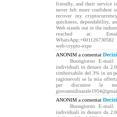
friendly, and their service 
never felt more confident o
recover my cryptocurrency
quickness, dependability, a
Web stands out in the indus
reached at: Email
WhatsApp;+601126730582 W
web-crypto-expe
Deciz
ANONIM a comentat
Buongiorno E-mail: 
individuali in denaro da 2.0
rimborsabile del 3% in un p
ragionevoli se la mia offert
per discutere le mo
giovannidinatale1954@­gmai
Deciz
ANONIM a comentat
Buongiorno E-mail: 
individuali in denaro da 2.0