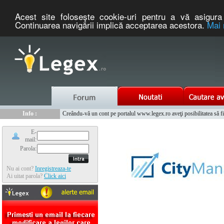
Acest site foloseşte cookie-uri pentru a vă asigura 
Continuarea navigării implică acceptarea acestora.
Mai 
Nou :
Legex.ro - portal de legislatie romaneasca. Un serviciu oferit g
Info :
Creându-vă un cont pe portalul www.legex.ro aveţi posibilitatea să fiţi
Info :
www.tntauto.ro - Managementul Integrat al Parcului Auto
E-
mail:
Parola:
Nu ai cont?
Inregistreaza-te
Ai uitat parola?
Click aici