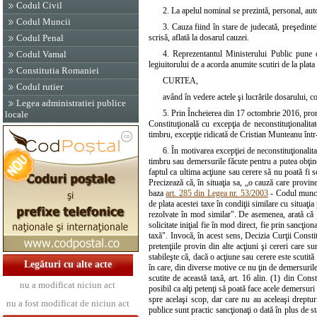
Codul Civil
2. La apelul nominal se prezintă, personal, auto
Codul Muncii
3. Cauza fiind în stare de judecată, preşedinte
Codul Penal
scrisă, aflată la dosarul cauzei.
Codul Vamal
4. Reprezentantul Ministerului Public pune co
legiuitorului de a acorda anumite scutiri de la plata
Constitutia Romaniei
CURTEA,
Codul rutier
având în vedere actele şi lucrările dosarului, c
Legea administratiei publice
5. Prin Încheierea din 17 octombrie 2016, pron
locale
Constituţională cu excepţia de neconstituţionalita
timbru, excepţie ridicată de Cristian Munteanu într
6. În motivarea excepţiei de neconstituţionalita
timbru sau demersurile făcute pentru a putea obţine 
faptul ca ultima acţiune sau cerere să nu poată fi sc
Precizează că, în situaţia sa, „o cauză care provine
baza
art. 285 din Legea nr. 53/2003
- Codul muncii
de plata acestei taxe în condiţii similare cu situaţi
rezolvate în mod similar". De asemenea, arată că 
solicitate iniţial fie în mod direct, fie prin sancţi
taxă". Invocă, în acest sens, Decizia Curţii Constit
pretenţiile provin din alte acţiuni şi cereri care
stabileşte că, dacă o acţiune sau cerere este scutită
Legături cu alte acte
în care, din diverse motive ce nu ţin de demersuril
scutite de această taxă, art. 16 alin. (1) din Con
nu a modificat niciun act
posibil ca alţi petenţi să poată face acele demersuri 
spre acelaşi scop, dar care nu au aceleaşi drepturi
nu a fost modificat de niciun act
publice sunt practic sancţionaţi o dată în plus de sta