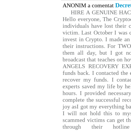
Decre
ANONIM a comentat
HIRE A GENUINE HA
Hello everyone, The Cryptoc
individuals have lost their 
victim. Last October I was
invest in Crypto. I made an 
their instructions. For TW
them all day, but I got n
broadcast that teaches on 
ANGELS RECOVERY EXPERT.
funds back. I contacted the 
recover my funds. I conta
experts saved my life by he
hours. I provided necessar
complete the successful rec
joy asI got my everything bac
I will not hold this to mys
scammed victims can get th
through their hotlin