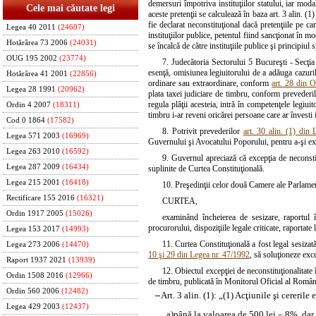
demersuri împotriva instituţiilor statului, iar moda
Cele mai căutate legi
aceste pretenţii se calculează în baza art. 3 alin. (
fie declarat neconstituţional dacă pretenţiile pe ca
Legea 40 2011
(24607)
instituţiilor publice, petentul fiind sancţionat în m
Hotărârea 73 2006
(24031)
se încalcă de către instituţiile publice şi principiul
OUG 195 2002
(23774)
7. Judecătoria Sectorului 5 Bucureşti - Secţia
esenţă, omisiunea legiuitorului de a adăuga cazurilo
Hotărârea 41 2001
(22856)
ordinare sau extraordinare, conform
art. 28 din 
Legea 28 1991
(20962)
plata taxei judiciare de timbru, conform prevederilor
regula plăţii acesteia, intră în competenţele legiuit
Ordin 4 2007
(18311)
timbru i-ar reveni oricărei persoane care ar învesti 
Cod 0 1864
(17582)
8. Potrivit prevederilor
art. 30 alin. (1) din
Legea 571 2003
(16969)
Guvernului şi Avocatului Poporului, pentru a-şi exp
Legea 263 2010
(16592)
9. Guvernul apreciază că excepţia de neconstit
Legea 287 2009
(16434)
suplinite de Curtea Constituţională.
Legea 215 2001
(16418)
10. Preşedinţii celor două Camere ale Parlamen
Rectificare 155 2016
(16321)
CURTEA,
Ordin 1917 2005
(15026)
examinând încheierea de sesizare, raportul î
procurorului, dispoziţiile legale criticate, raportate
Legea 153 2017
(14993)
11. Curtea Constituţională a fost legal sesizată
Legea 273 2006
(14470)
10 şi 29 din Legea nr. 47/1992
, să soluţioneze exce
Raport 1937 2021
(13939)
12. Obiectul excepţiei de neconstituţionalitate 
Ordin 1508 2016
(12966)
de timbru, publicată în Monitorul Oficial al Români
Ordin 560 2006
(12482)
–
Art. 3 alin. (1): „(1) Acţiunile şi cererile
Legea 429 2003
(12437)
a)
până la valoarea de 500 lei – 8%, dar