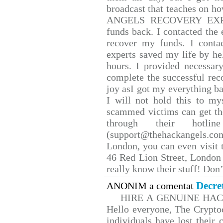
broadcast that teaches on 
ANGELS RECOVERY EXPERT.
funds back. I contacted the 
recover my funds. I conta
experts saved my life by he
hours. I provided necessar
complete the successful rec
joy asI got my everything bac
I will not hold this to mys
scammed victims can get th
through their hotlin
(support@thehackangels.co
London, you can even visit t
46 Red Lion Street, London
really know their stuff! Don’
Decre
ANONIM a comentat
HIRE A GENUINE HA
Hello everyone, The Cryptoc
individuals have lost their 