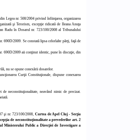
ală din Legea nr. 508/2004 privind înfiinţarea, organizarea
ganizată şi Terorism, excepţie ridicată de Ileana Anuţa
ian Radu în Dosarul nr. 723/100/2008 al Tribunalului
 690D/2009. Se constată lipsa celorlalte părţi, faţă de
nr. 690D/2009 aii conţinut identic, pune în discuţie, din
ilă, nu se opune conexării dosarelor.
funcţionarea Curţii Constituţionale, dispune conexarea
i de neconstituţionalitate, neavând nimic de precizat.
eiată.
007 şi nr. 723/100/2008,
Curtea de Apel Cluj - Secţia
pţia de neconstituţionalitate a prevederilor art. 2
ul Ministerului Public a Direcţiei de Investigare a