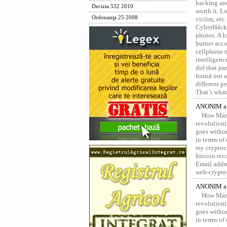
hacking and
Decizia 532 2010
worth it. L
Ordonanţa 25 2008
victim, etc
CyberH4cks 
photos. A l
burner acco
cellphone 
intelligenc
did that pa
found out a
different p
That’s what 
ANONIM a 
How Marv
revolution
goes withou
in terms of
my cryptocu
bitcoin re
Email addr
web-crypto
ANONIM a 
How Marv
revolution
goes withou
in terms of