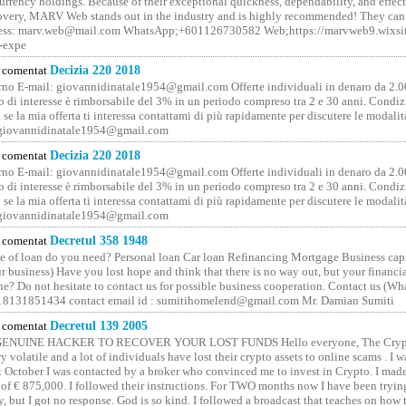
rrency holdings. Because of their exceptional quickness, dependability, and effect
covery, MARV Web stands out in the industry and is highly recommended! They can 
ess: marv.web@mail.com WhatsApp;+601126730582 Web;https://marvweb9.wixsi
-expe
comentat
Decizia 220 2018
no E-mail: giovannidinatale1954@­gmail.­com Offerte individuali in denaro da 2.0
o di interesse è rimborsabile del 3% in un periodo compreso tra 2 e 30 anni. Condiz
 se la mia offerta ti interessa contattami di più rapidamente per discutere le modali
 giovannidinatale1954@­gmail.­com
comentat
Decizia 220 2018
no E-mail: giovannidinatale1954@­gmail.­com Offerte individuali in denaro da 2.0
o di interesse è rimborsabile del 3% in un periodo compreso tra 2 e 30 anni. Condiz
 se la mia offerta ti interessa contattami di più rapidamente per discutere le modali
 giovannidinatale1954@­gmail.­com
comentat
Decretul 358 1948
 of loan do you need? Personal loan Car loan Refinancing Mortgage Business capit
 business) Have you lost hope and think that there is no way out, but your financi
one? Do not hesitate to contact us for possible business cooperation. Contact us (W
8131851434 contact email id : sumitihomelend@gmail.com Mr. Damian Sumiti
comentat
Decretul 139 2005
GENUINE HACKER TO RECOVER YOUR LOST FUNDS Hello everyone, The Crypt
y volatile and a lot of individuals have lost their crypto assets to online scams . I w
t October I was contacted by a broker who convinced me to invest in Crypto. I made 
of € 875,000. I followed their instructions. For TWO months now I have been tryin
y, but I got no response. God is so kind. I followed a broadcast that teaches on how