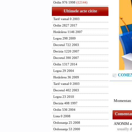
Ordin 976 1998
(12144)
Ultimele acte citite
Tarif vamal 0 2003
Ordin 2827 2017
Hotărârea 1146 2007
Legea 298 2009
Decretul 722 2003
Decizia 1220 2007
Decretul 390 2007
Ordin 1317 2014
Legea 29 2004
COMENT
Hotărârea 36 2009
Tarif vamal 0 2003
Decretul 402 2003
Legea 23 2010
Momentan n
Decizia 408 1997
Ordin 536 2004
Comentari
Lista 0 2008
Ordonanţa 25 2008
ANONIM a 
usually d
Ordonanţa 53 2000