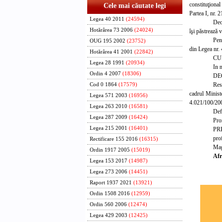
constituţional
Cele mai căutate legi
Partea I, nr. 
Legea 40 2011
(24594)
Deo
Hotărârea 73 2006
(24024)
îşi păstrează v
Pent
OUG 195 2002
(23752)
din Legea nr.
Hotărârea 41 2001
(22842)
CU
Legea 28 1991
(20934)
In 
Ordin 4 2007
(18306)
DE
Resp
Cod 0 1864
(17579)
cadrul Ministe
Legea 571 2003
(16956)
4.021/100/200
Legea 263 2010
(16581)
Defi
Legea 287 2009
(16424)
Pro
Legea 215 2001
(16401)
PR
prof
Rectificare 155 2016
(16315)
Mag
Ordin 1917 2005
(15019)
Afr
Legea 153 2017
(14987)
Legea 273 2006
(14451)
Raport 1937 2021
(13921)
Ordin 1508 2016
(12959)
Ordin 560 2006
(12474)
Legea 429 2003
(12425)