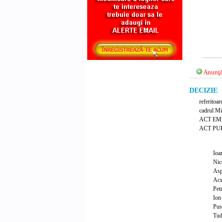
Anunţă
DECIZIE Nr
referitoar
cadrul Min
ACT EM
ACT PUB
Io
Nic
As
Ac
Pe
Io
Pus
Tu