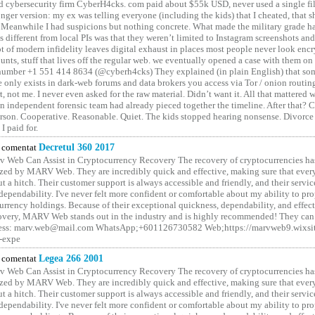
 cybersecurity firm CyberH4cks. com paid about $55k USD, never used a single file 
onger version: my ex was telling everyone (including the kids) that I cheated, that s
. Meanwhile I had suspicions but nothing concrete. What made the military grade ha
different from local PIs was that they weren’t limited to Instagram screenshots and
ot of modern infidelity leaves digital exhaust in places most people never look en
unts, stuff that lives off the regular web. we eventually opened a case with them on
number +1 551 414 8634 (@cyberh4cks) They explained (in plain English) that som
e only exists in dark-web forums and data brokers you access via Tor / onion routin
rt, not me. I never even asked for the raw material. Didn’t want it. All that mattered 
n independent forensic team had already pieced together the timeline. After that?
erson. Cooperative. Reasonable. Quiet. The kids stopped hearing nonsense. Divorce
I paid for.
comentat
Decretul 360 2017
 Web Can Assist in Cryptocurrency Recovery The recovery of cryptocurrencies ha
ized by MARV Web. They are incredibly quick and effective, making sure that ever
t a hitch. Their customer support is always accessible and friendly, and their servi
 dependability. I've never felt more confident or comfortable about my ability to pr
rrency holdings. Because of their exceptional quickness, dependability, and effect
covery, MARV Web stands out in the industry and is highly recommended! They can 
ess: marv.web@mail.com WhatsApp;+601126730582 Web;https://marvweb9.wixsi
-expe
comentat
Legea 266 2001
 Web Can Assist in Cryptocurrency Recovery The recovery of cryptocurrencies ha
ized by MARV Web. They are incredibly quick and effective, making sure that ever
t a hitch. Their customer support is always accessible and friendly, and their servi
 dependability. I've never felt more confident or comfortable about my ability to pr