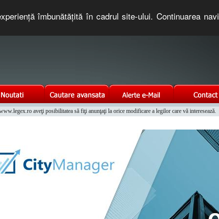
xperienţă îmbunătăţită în cadrul site-ului. Continuarea nav
e romaneasca. Un serviciu oferit gratuit de TNT COMPUTERS
w.legex.ro aveţi posibilitatea să fiţi anunţaţi la orice modificare a legilor care vă interesează.
Integrat al Parcului Auto