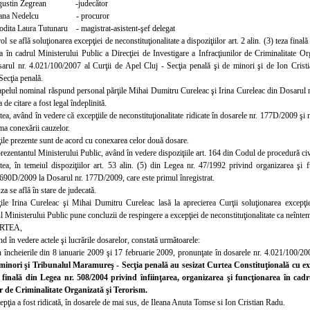
gustin Zegrean -judecător
liana Nedelcu - procuror
odita Laura Tutunaru - magistrat-asistent-şef delegat
ol se află soluţionarea excepţiei de neconstituţionalitate a dispoziţiilor art. 2 alin. (3) teza fin
a în cadrul Ministerului Public a Direcţiei de Investigare a Infracţiunilor de Criminalitate Or
rul nr. 4.021/100/2007 al Curţii de Apel Cluj - Secţia penală şi de minori şi de Ion Crist
ecţia penală.
apelul nominal răspund personal părţile Mihai Dumitru Cureleac şi Irina Cureleac din Dosarul nr.
de citare a fost legal îndeplinită.
tea, având în vedere că excepţiile de neconstituţionalitate ridicate în dosarele nr. 177D/2009 şi 
ma conexării cauzelor.
ţile prezente sunt de acord cu conexarea celor două dosare.
rezentantul Ministerului Public, având în vedere dispoziţiile art. 164 din Codul de procedură civ
tea, în temeiul dispoziţiilor art. 53 alin. (5) din Legea nr. 47/1992 privind organizarea şi 
 690D/2009 la Dosarul nr. 177D/2009, care este primul înregistrat.
a se află în stare de judecată.
ţile Irina Cureleac şi Mihai Dumitru Cureleac lasă la aprecierea Curţii soluţionarea excepţie
 Ministerului Public pune concluzii de respingere a excepţiei de neconstituţionalitate ca neîntem
RTEA,
nd în vedere actele şi lucrările dosarelor, constată următoarele:
n încheierile din 8 ianuarie 2009 şi 17 februarie 2009, pronunţate în dosarele nr. 4.021/100/2
 minori şi Tribunalul Maramureş - Secţia penală au sesizat Curtea Constituţională cu exce
za finală din Legea nr. 508/2004 privind înfiinţarea, organizarea şi funcţionarea în cadr
r de Criminalitate Organizată şi Terorism.
epţia a fost ridicată, în dosarele de mai sus, de Ileana Anuta Tomse si Ion Cristian Radu.