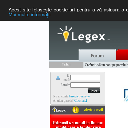
Acest site foloseşte cookie-uri pentru a vă asigura o e
Mai multe informaţii
Nou :
Legex.ro - portal de legislati
Info :
Creându-vă un cont pe portalul ww
Info :
www.tntauto.ro - Managementul 
E-
mail:
Parola:
Nu ai cont?
Inregistreaza-te
Ai uitat parola?
Click aici