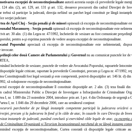
motivarea excepţiei de neconstituţionalitate
autorii acesteia susţin că prevederile legale menţio
t. 124 alin. (2), art. 129, art. 131 şi art. 132, deoarece procurorii din cadrul Direcţiei de Inv
 trebui să participe la judecată, direcţia nefiind un parchet legal constituit pe lângă instanţele 
fice secţiei judiciare.
tea de Apel Cluj - Secţia penală şi de minori
opinează că excepţia de neconstituţionalitate es
bunalul Maramureş - Secţia penală
opinează că excepţia de neconstituţionalitate este neînteme
rivit art. 30 alin. (1) din Legea nr. 47/1992, încheierile de sesizare au fost comunicate preşedin
orului, pentru a-şi exprima punctele de vedere asupra excepţiei de neconstituţionalitate.
ocatul Poporului
apreciază că excepţia de neconstituţionalitate este neîntemeiată, dispoz
e invocate.
şedinţii celor două Camere ale Parlamentului
şi
Guvernul
nu au comunicat punctele lor de v
RTEA,
minând încheierile de sesizare, punctele de vedere ale Avocatului Poporului, rapoartele întocmite d
dispoziţiile legale criticate, raportate la prevederile Constituţiei, precum şi Legea nr. 47/1992, re
ea Constituţională fost legal sesizată şi este competentă, potrivit dispoziţiilor art. 146 lit. d) din C
992, să soluţioneze excepţia de neconstituţionalitate.
ectul excepţiei de neconstituţionalitate îl constituie dispoziţiile art. 2 alin. (3) teza finală d
în cadrul Ministerului Public a Direcţiei de Investigare a Infracţiunilor de Criminalitate Org
ea I, nr. 1.089 din 23 noiembrie 2004, introduse prin art. I pct. 4 din Ordonanţa de urgenţă a 
artea I, nr. 1.046 din 29 decembrie 2006, care au următorul conţinut:
ocurorii parchetelor de pe lângă instanţele competente participă la judecarea oricărei ce
ecţiei, precum şi la judecarea în fond şi în căile de atac, în cauzele în care Direcţia de Inve
sizat instanţele de judecată, punând concluzii şi exercitând căile legale de atac,
cu excepţia 
r de Criminalitate Organizată şi Terorism încunostintează parchetul de pe lângă instanţa compet
minând excepţia de neconstituţionalitate, Curtea constată că dispoziţiile legale criticate a