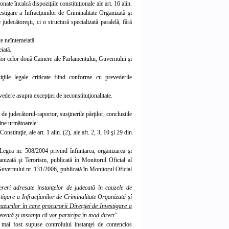
nate încalcă dispoziţiile constituţionale ale art. 16 alin.
estigare a Infracţiunilor de Criminalitate Organizată şi
judecătoreşti, ci o structură specializată paralelă, fără
te neîntemeiată.
iată.
ţilor celor două Camere ale Parlamentului, Guvernului şi
iţiile legale criticate fiind conforme cu prevederile
edere asupra excepţiei de neconstituţionalitate.
e judecătorul-raportor, susţinerile părţilor, concluziile
ţine următoarele:
onstituţie, ale art. 1 alin. (2), ale aft. 2, 3, 10 şi 29 din
in Legea nr. 508/2004 privind înfiinţarea, organizarea şi
anizată şi Terorism, publicată în Monitorul Oficial al
Guvernului nr. 131/2006, publicată în Monitorul Oficial
reri adresate instanţelor de judecată în cauzele de
stigare a Infracţiunilor de Criminalitate Organizată şi
cazurilor în care procurorii Direcţiei de Investigare a
entă şi instanţa că vor participa în mod direct".
u mai fost supuse controlului instanţei de contencios