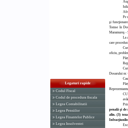
Au
Iu
Afr
Pe r
şi funcţionare
Tomse în Dosa
Maramureş - S
La 
care procedura 
Cur
oficiu, proble
Păr
Rep
Cur
Dosarului nr.
Cauz
Legaturi rapide
Păr
Reprezentantul
Codul Fiscal
CU
Codul de procedura fiscala
avâ
Legea Contabilitatii
Pri
penală şi de
Legea Pensiilor
alin. (3) te
Legea Finantelor Publice
Infracţiunilo
Legea Insolventei
Exc