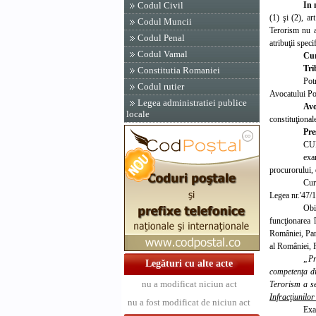
In 
Codul Civil
(1) şi (2), ar
Codul Muncii
Terorism nu ar
Codul Penal
atribuţii speci
Codul Vamal
Cur
Tri
Constitutia Romaniei
Pot
Codul rutier
Avocatului Pop
Legea administratiei publice
Av
locale
constituţional
Pre
CU
exa
procurorului, 
Curt
Legea nr.'47/1
Obi
funcţionarea 
României, Part
al României, P
„Pr
Legături cu alte acte
competenţa dir
nu a modificat niciun act
Terorism a se
Infracţiunilo
nu a fost modificat de niciun act
Exa