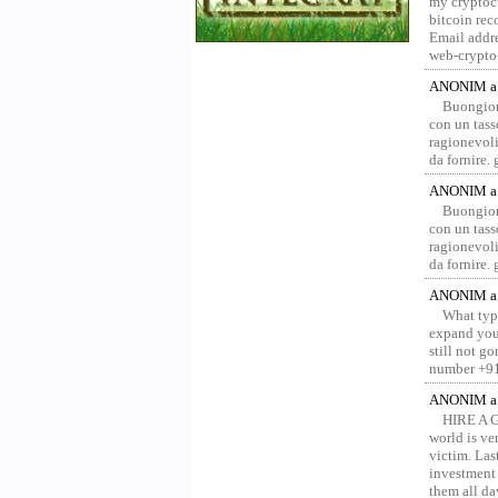
my cryptocu
bitcoin re
Email addr
web-crypto
ANONIM a 
Buongior
con un tass
ragionevoli
da fornire.
ANONIM a 
Buongior
con un tass
ragionevoli
da fornire.
ANONIM a 
What type
expand your
still not g
number +91
ANONIM a 
HIRE A 
world is ver
victim. Las
investment 
them all da