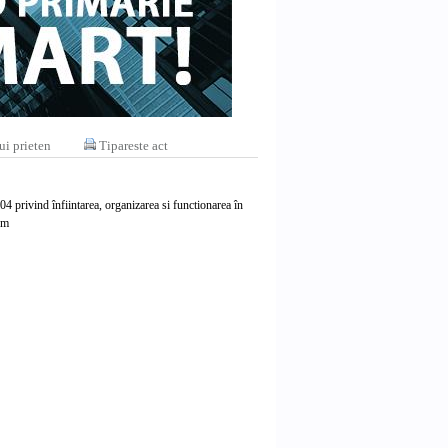
ui prieten
Tipareste act
2004 privind înfiintarea, organizarea si functionarea în
sm