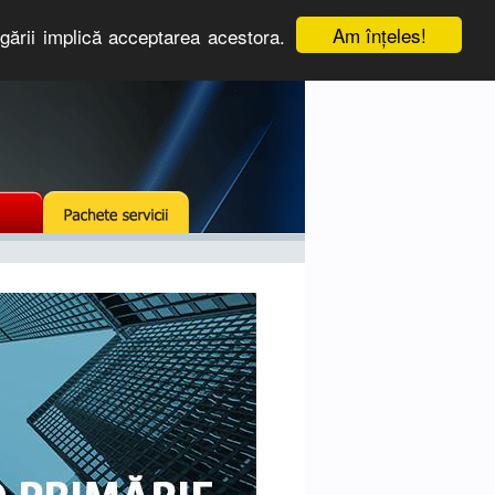
Am înţeles!
igării implică acceptarea acestora.