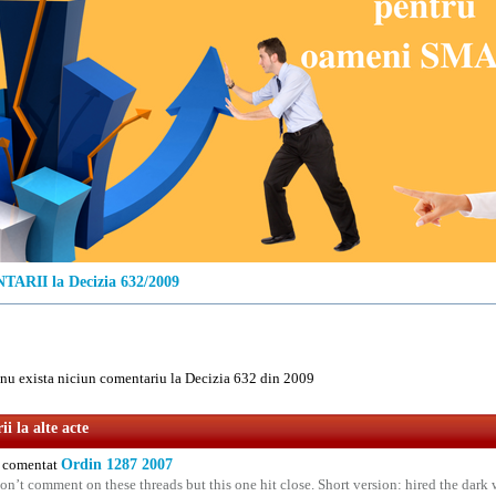
ARII la Decizia 632/2009
u exista niciun comentariu la Decizia 632 din 2009
i la alte acte
comentat
Ordin 1287 2007
on’t comment on these threads but this one hit close. Short version: hired the dark 