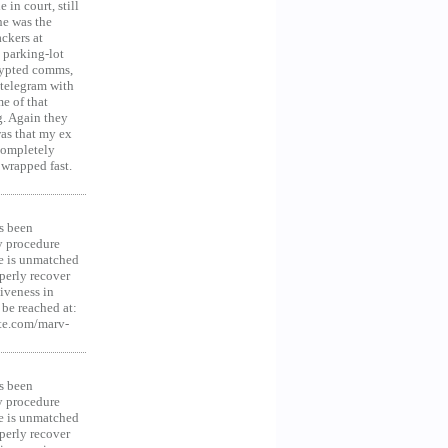
in court, still
he was the
ckers at
 parking-lot
crypted comms,
 telegram with
e of that
g. Again they
was that my ex
 Completely
 wrapped fast.
s been
y procedure
ce is unmatched
operly recover
iveness in
be reached at:
te.com/marv-
s been
y procedure
ce is unmatched
operly recover