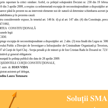
 prin raportare la critici similare. Astfel, cu prilejul soluţionării Deciziei nr. 230 din 19 feb
216 din 3 aprilie 2009, a respins ca neîntemeiată excepţia de neconstituţionalitate a dispoziţiilor ar
arece până în prezent nu au intervenit elemente noi de natură să determine schimbarea acestei ju
alabilitatea şi în prezenta cauză.
ru considerentele expuse, în temeiul art. 146 lit. d) şi al art. 147 alin. (4) din Constituţie, precum 
 47/1992,
RTEA CONSTITUŢIONALĂ
numele legii
CIDE:
inge excepţia de neconstituţionalitate a dispoziţiilor art. 2 alin. (3) teza finală din Legea nr. 50
rului Public a Direcţiei de Investigare a Infracţiunilor de Criminalitate Organizată şi Teroris
7 al Curţii de Apel Cluj - Secţia penală şi de minori şi de Ion Cristian Radu în Dosarul nr. 72
nitivă şi general obligatorie.
nunţată în şedinţa publică din data de 28 aprilie 2009.
EŞEDINTELE CURŢII CONSTITUŢIONALE,
. univ. dr.
IOAN VIDA
istrat-asistent-şef delegat,
odita Laura Tutunaru