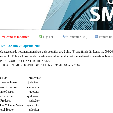
-mă când se modifică
Fişă act
Comentarii (0)
Trimite un
. 632 din 28 aprilie 2009
e la exceptia de neconstitutionalitate a dispozitiilor art. 2 alin. (3) teza finala din Legea nr. 508/
isterului Public a Directiei de Investigare a Infractiunilor de Criminalitate Organizata si Terori
IS DE: CURTEA CONSTITUTIONALA
LICAT IN: MONITORUL OFICIAL NR. 391 din 10 iunie 2009
an Vida - preşedinte
olae Cochinescu -judecător
pazia Cojocaru -judecător
sinte Gaspar -judecător
tre Lăzăroiu -judecător
n Predescu -judecător
kas Valentin Zoltan -judecător
dorel Toader -judecător