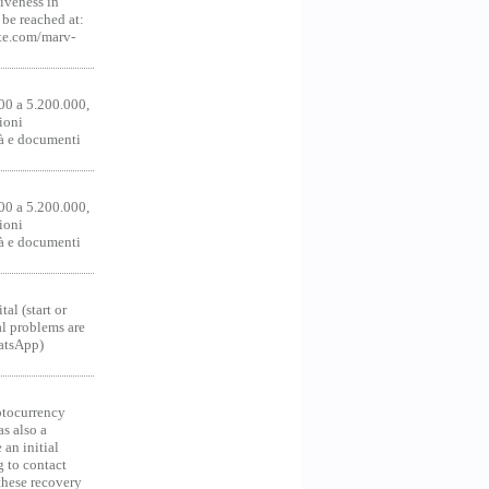
iveness in
be reached at:
te.com/marv-
00 a 5.200.000,
ioni
tà e documenti
00 a 5.200.000,
ioni
tà e documenti
al (start or
al problems are
hatsApp)
ocurrency
as also a
an initial
g to contact
 these recovery