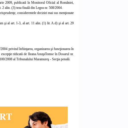
ruarie 2009, publicată în Monitorul Oficial al României,
t. 2 alin. (3) teza finală din Legea nr. 508/2004.
risprudenţe, considerentele deciziei mai sus menţionate
şi al art. 1-3, al art. 11 alin. (1) lit. A.d) şi al art. 29
8/2004 privind înfiinţarea, organizarea şi funcţionarea în
m, excepţie ridicată de Ileana AnuţaTomse în Dosarul nr.
3/100/2008 al Tribunalului Maramureş - Secţia penală.