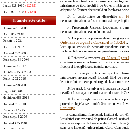
decizională a introdus acele norme neconstituţionale d
infralegale de tipul hotărârii de Guvern, fără ca 
Legea 429 2003
(12399)
adoptate de Camera decizională cu încălcarea princ
Ordin 976 1998
(12134)
13. În conformitate cu dispoziţiile
art. 1
Ultimele acte citite
neconstituţionalitate a fost comunicată preşedinţil
14. Preşedintele Camerei Deputaţilor a tran
Hotărârea 51 2003
neconstituţionalitate este neîntemeiată.
Ordin 859 2018
15. Cu privire la pretinsa denumire greşită a
Decizia 1 2021
Ordonanţa de urgenţă a Guvernului nr. 109/2011
,
legii spuse criticii de neconstituţionalitate est
Ordin 121 2003
Parlamentul nu a intervenit asupra elementului struct
Decretul 452 2000
16. Referitor la invocarea
art. 30 alin. (2) din
Ordonanţa 48 2004
că autorii sesizării nu formulează critici care să viz
Hotărârea 7 2017
fluenţa şi inteligibilitatea textului normativ.
Hotărârea 1502 2004
17. În ce priveşte pretinsa nerespectare a for
interpretare, norma legală indicată fiind de rec
Ordin 1292 2016
legiuitorului de a excepta/deroga de la anumite pre
Hotărârea 98 2000
18. Se arată, în ce priveşte invocarea dispoziţi
Legea 267 2008
ne aflăm în situaţia unei ordonanţe adoptate de Guv
Hotărârea 683 2013
19. În ce priveşte pretinsa nerespectare a pri
procedurii legislative, modificări care au avut în v
Decretul 35 2010
Constituţie
.
Circulara 1 1995
Bicameralismul funcţional, instituit de art. 61
Ordonanţa 3 2006
legislativă este respinsă de prima Cameră sesizată,
trebuie să supună dezbaterii acelaşi obiect de regle
Decretul 425 1981
sens este invocată jurisprudenţa Curţii Constituţi