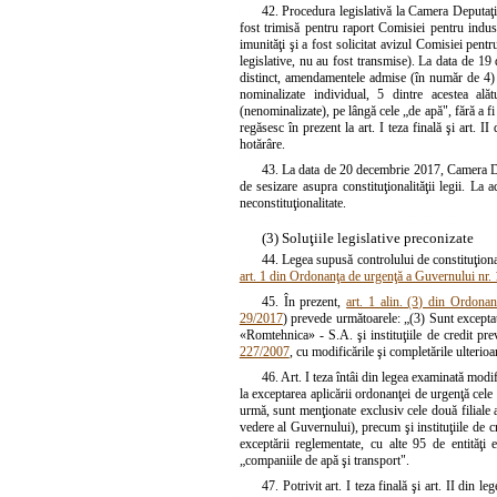
42. Procedura legislativă la Camera Deputaţil
fost trimisă pentru raport Comisiei pentru indust
imunităţi şi a fost solicitat avizul Comisiei pentr
legislative, nu au fost transmise). La data de 19
distinct, amendamentele admise (în număr de 4) 
nominalizate individual, 5 dintre acestea ală
(nenominalizate), pe lângă cele „de apă", fără a f
regăsesc în prezent la art. I teza finală şi art. 
hotărâre.
43. La data de 20 decembrie 2017, Camera Dep
de sesizare asupra constituţionalităţii legii. L
neconstituţionalitate.
(3) Soluţiile legislative preconizate
44. Legea supusă controlului de constituţionali
art. 1 din Ordonanţa de urgenţă a Guvernului nr.
45. În prezent,
art. 1 alin. (3) din Ordona
29/2017
) prevede următoarele: „(3) Sunt except
«Romtehnica» - S.A. şi instituţiile de credit pr
227/2007
, cu modificările şi completările ulterioa
46. Art. I teza întâi din legea examinată modif
la exceptarea aplicării ordonanţei de urgenţă ce
urmă, sunt menţionate exclusiv cele două filiale
vedere al Guvernului), precum şi instituţiile de 
exceptării reglementate, cu alte 95 de entităţi
„companiile de apă şi transport".
47. Potrivit art. I teza finală şi art. II din l