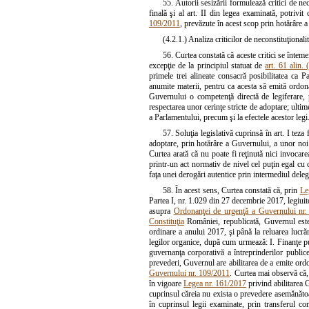
55. Autorii sesizării formulează critici de nec
finală şi al art. II din legea examinată, potrivit
109/2011
, prevăzute în acest scop prin hotărâre 
(4.2.1.) Analiza criticilor de neconstituţional
56. Curtea constată că aceste critici se înteme
excepţie de la principiul statuat de
art. 61 alin. 
primele trei alineate consacră posibilitatea ca 
anumite materii, pentru ca acesta să emită ordona
Guvernului o competenţă directă de legiferare, 
respectarea unor cerinţe stricte de adoptare; ultim
a Parlamentului, precum şi la efectele acestor legi
57. Soluţia legislativă cuprinsă în art. I teza
adoptare, prin hotărâre a Guvernului, a unor noi 
Curtea arată că nu poate fi reţinută nici invocar
printr-un act normativ de nivel cel puţin egal cu c
faţa unei derogări autentice prin intermediul delegă
58. În acest sens, Curtea constată că, prin
Le
Partea I, nr. 1.029 din 27 decembrie 2017, legiuit
asupra
Ordonanţei de urgenţă a Guvernului nr
Constituţia
României, republicată, Guvernul este a
ordinare a anului 2017, şi până la reluarea lucr
legilor organice, după cum urmează: I. Finanţe pu
guvernanţa corporativă a întreprinderilor public
prevederi, Guvernul are abilitarea de a emite ord
Guvernului nr. 109/2011
. Curtea mai observă că,
în vigoare
Legea nr. 161/2017
privind abilitarea 
cuprinsul căreia nu exista o prevedere asemănătoar
în cuprinsul legii examinate, prin transferul co