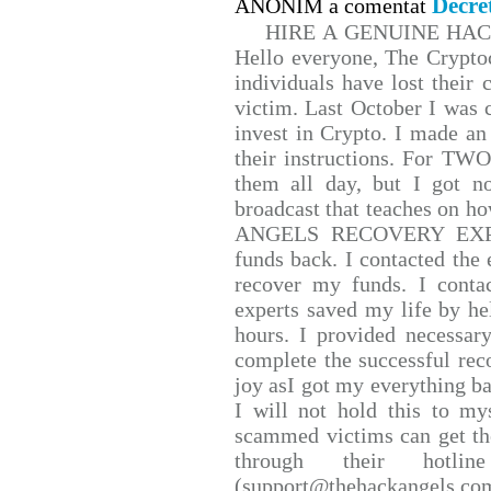
Decre
ANONIM a comentat
HIRE A GENUINE HA
Hello everyone, The Cryptoc
individuals have lost their 
victim. Last October I was
invest in Crypto. I made an 
their instructions. For TW
them all day, but I got n
broadcast that teaches on 
ANGELS RECOVERY EXPERT.
funds back. I contacted the 
recover my funds. I conta
experts saved my life by he
hours. I provided necessar
complete the successful rec
joy asI got my everything bac
I will not hold this to mys
scammed victims can get th
through their hotlin
(support@thehackangels.co