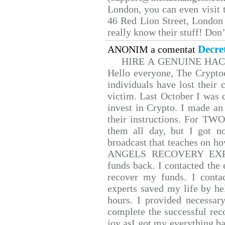
London, you can even visit t
46 Red Lion Street, London
really know their stuff! Don’
Decre
ANONIM a comentat
HIRE A GENUINE HA
Hello everyone, The Cryptoc
individuals have lost their 
victim. Last October I was
invest in Crypto. I made an 
their instructions. For TW
them all day, but I got n
broadcast that teaches on 
ANGELS RECOVERY EXPERT.
funds back. I contacted the 
recover my funds. I conta
experts saved my life by he
hours. I provided necessar
complete the successful rec
joy asI got my everything bac