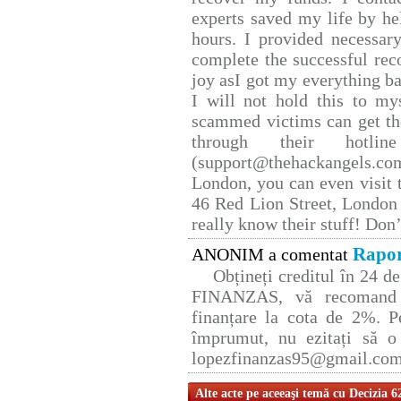
experts saved my life by he
hours. I provided necessar
complete the successful rec
joy asI got my everything bac
I will not hold this to mys
scammed victims can get th
through their hotlin
(support@thehackangels.co
London, you can even visit t
46 Red Lion Street, London
really know their stuff! Don’
Rapor
ANONIM a comentat
Obțineți creditul în 24 
FINANZAS, vă recomand p
finanțare la cota de 2%. P
împrumut, nu ezitați să o 
lopezfinanzas95@gmail.co
Alte acte pe aceeaşi temă cu Decizia 6