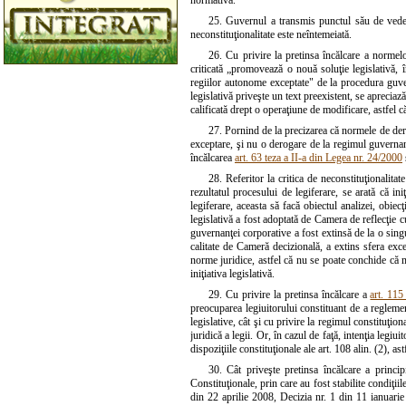
normativă.
25. Guvernul a transmis punctul său de vedere
neconstituţionalitate este neîntemeiată.
26. Cu privire la pretinsa încălcare a normelor 
criticată „promovează o nouă soluţie legislativă, 
regiilor autonome exceptate" de la procedura guve
legislativă priveşte un text preexistent, se apreciaz
calificată drept o operaţiune de modificare, astfel c
27. Pornind de la precizarea că normele de derog
exceptare, şi nu o derogare de la regimul guvernanţ
încălcarea
art. 63 teza a II-a din Legea nr. 24/2000
28. Referitor la critica de neconstituţionalita
rezultatul procesului de legiferare, se arată că i
legiferare, aceasta să facă obiectul analizei, obie
legislativă a fost adoptată de Camera de reflecţie 
guvernanţei corporative a fost extinsă de la o sin
calitate de Cameră decizională, a extins sfera exc
norme juridice, astfel că nu se poate conchide că m
iniţiativa legislativă.
29. Cu privire la pretinsa încălcare a
art. 115
preocuparea legiuitorului constituant de a regleme
legislative, cât şi cu privire la regimul constituţio
juridică a legii. Or, în cazul de faţă, intenţia leg
dispoziţiile constituţionale ale art. 108 alin. (2), a
30. Cât priveşte pretinsa încălcare a princip
Constituţionale, prin care au fost stabilite condiţi
din 22 aprilie 2008, Decizia nr. 1 din 11 ianuarie 