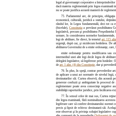
legal al guvernanţei corporative a întreprinderilor
dacă materia reglementată prin legea examinată int
nu se poate justifica această manieră de reglementa
75. Parlamentul are, de principiu, obligaţia 
economică, culturală, juridică a statului, deţinâ
rândul lor, în Legea fundamentală, deci tot ca ex
(bicefale),
Constituţia
a prevăzut posibilitatea Gu
legislativă, precum şi posibilitatea Preşedintelu
urmare, în considerarea normelor fundamentale, Gu
legi de abilitare, fie direct, în temeiul
art. 115 ali
urgenţă, după caz, şi nicidecum hotărârea. De alt
abilitarea Guvernului de a emite ordonanţe, care, 
emite ordonanţe pentru modificarea sau c
intermediul unei alte legi decât legea de abilita
delegării legislative, să legifereze prin hotărâre.
de
art. 1 alin. (4) din Constituţie
, dar şi prevederil
76. În plus, în speţă, contrar prevederilor art
de aplicare a unui act normativ de nivelul legii, c
destinatarilor săi. Curtea observă, din această p
genereze confuzii şi ambiguitate în procesul de ap
reglementare poate avea consecinţe negative asup
stabilităţii raporturilor juridice, prin încălcarea exi
77. În sensul celor de mai sus, Curtea reţine 
din legea examinată, fără nominalizarea acestora 
legiferare care să confere destinatarului normei
precis şi lipsit de echivoc destinatarii săi. Acela
este observat şi în privinţa soluţiei legislative cu
alte companii de la prevederile
Ordonanţei de ur