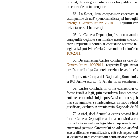
prezent, din categoria întreprinderilor publice exc
nu cuprinde nicio menţiune.
66. La Senat, lista companiilor exceptate nu
„companiile de apă" (nenominalizate) şi instituţii
urgenţă a Guvernului nr. 29/2017
. Raportul com
privinţa acestei intervenţii.
67. La Camera Deputaţilor, lista companiilor
companiile deţinute sau filialele acestora (nenom
cadrul raportului comun al comisiilor sesizate în f
legislativă potrivit căreia Guvernul, prin hotărâ
109/2011
.
68. De asemenea, Curtea constată că cele dou
Guvernului nr. 109/2011
, respectiv Regia Auto
desfăşurate în faţa Camerei decizionale, astfel că 
în privinţa Companiei Naţionale „Romtehnica"
şi RO-Armysecurity - S.A., dar nu şi societatea
69. Curtea conchide, în urma examenului comp
forma finală a legii, prin extinderea listei destinat
entitate economică, iniţial prevăzută cu titlu sup
mai sus amintite, se îndepărtează în mod radical ş
justificate, exclusiv Administraţia Naţională de M
70. Astfel, dacă Senatul a extins această lis
fond, Camera Deputaţilor a dublat numărul acesto
prin adoptarea soluţiei legislative cuprinse la art.
examinată permite Guvernului să adopte oricând ho
aceste diferenţe semnificative, atât sub aspect cal
şi existenţa unei configuraţii semnificativ diferi