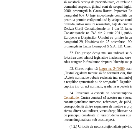
să satisfacă cerinţa de previzibilitate, ea trebuie 
domeniul respectiv, ţinând cont de scopul legiti
2000, pronunţată în Cauza Rotaru împotriva Rom
paragraful 66). O lege îndeplineşte condiţiile c
pentru a permite cetăţeanului să îşi adapteze condui
prevadă, într-o măsură rezonabilă, faţă de circums
Decizia Curţii Constituţionale nr. 1 din 11 ianu
Constituţionale nr. 743 din 2 iunie 2011, publi
Europene a Drepturilor Omului cu privire la ca
paragraful 29, Hotărârea din 25 noiembrie 199
pronunţată în Cauza Leempoel & S.A. ED. Cine R
52. Din jurisprudenţa mai sus indicată se desp
folosirea unei tehnici legislative inadecvate, care să
adus atingere în final unor drepturi, libertăţi sau p
53. Curtea reţine că
Legea nr. 24/2000
stabi
„Textul legislativ trebuie să fie formulat clar, flu
„Actele normative trebuie redactate într-un limbaj 
a regulilor gramaticale şi de ortografie". Regulile a
cuprins într-un act normativ, aşadar la aspectele in
54. Revenind la criticile de neconstituţiona
Constituţie
, Curtea constată că acestea nu vizează 
constituţionalitate invocate, referitoare, de pild
corespondenţă dintre expunerea de motive a propun
afecta, direct sau indirect, vreun drept, libertate 
de principiu constatate în jurisprudenţa mai sus 
neconstituţionalitate sub acest aspect.
(4.2.) Criticile de neconstituţionalitate privin