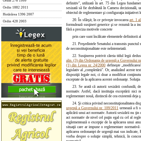
Ordin 276 1999
definitiv", utilizată în art. 75 din Legea fundam
Ordin 1882 2011
sesizată să fie dezbătută în Camera decizională, u
obiectul de reglementare şi configuraţia iniţiativei l
Hotărârea 1396 2007
20. În sfârşit, în ce priveşte invocarea
art. 1 a
Ordin 428 2003
formulează susţineri generice şi se rezumă la a in
fără a preciza motivele concrete
prin care sunt încălcate elementele definitorii ale
21. Preşedintele Senatului a transmis punctul s
de neconstituţionalitate este neîntemeiată.
22. Susţinerea potrivit căreia titlul legii dedu
alin. (3) din Ordonanţa de urgenţă a Guvernului n
(1) din Legea nr. 24/2000
defineşte „modificarea"
legislativ al „completării". Or, analizând aceste te
dispoziţii legale noi, ci doar a modificat conţinut
exceptate de la aplicarea acestei ordonanţe. Soluţia l
23. Se arată că autorii sesizării confundă, de
normativ. Astfel, dacă instituţia exceptării nici
reglementare nouă, distinctă de cea existentă deja şi
24. Şi critica privind neconstituţionalitatea disp
urgenţă a Guvernului nr. 109/2011
urmează a fi st
aplicării unui act normativ. Autorii sesizării nu ţin 
act normativ de nivel cel puţin egal cu cel al regl
reglementează o excepţie de la aplicarea unui anum
situaţii care ar impune o reglementare normativă di
aplicarea ordonanţei de urgenţă mai sus indicate, P
vorba despre o soluţie simplă, tehnică, în concor