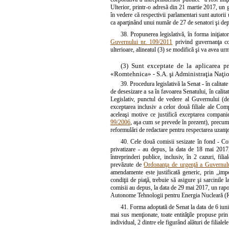
Ulterior, printr-o adresă din 21 martie 2017, un g
în vedere că respectivii parlamentari sunt autorii 
ca aparţinând unui număr de 27 de senatori şi 
38. Propunerea legislativă, în forma iniţiato
Guvernului nr. 109/2011
privind guvernanţa cor
ulterioare, alineatul (3) se modifică şi va avea ur
(3) Sunt exceptate de la aplicarea 
«Romtehnica» - S.A. şi Administraţia Naţi
39. Procedura legislativă la Senat - în calita
de desesizare a sa în favoarea Senatului, în calita
Legislativ, punctul de vedere al Guvernului (de s
exceptarea inclusiv a celor două filiale ale C
aceleaşi motive ce justifică exceptarea compani
99/2006
, aşa cum se prevede în prezent), precum 
reformulări de redactare pentru respectarea uzanţe
40. Cele două comisii sesizate în fond - Com
privatizare - au depus, la data de 18 mai 2017
întreprinderi publice, inclusiv, în 2 cazuri, fil
prevăzute de
Ordonanţa de urgenţă a Guvernulu
amendamente este justificată generic, prin „imp
condiţii de piaţă, trebuie să asigure şi sarcinile 
comisii au depus, la data de 29 mai 2017, un rapo
Autonome Tehnologii pentru Energia Nucleară (R
41. Forma adoptată de Senat la data de 6 iuni
mai sus menţionate, toate entităţile propuse pri
individual, 2 dintre ele figurând alături de filiale