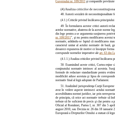
Guvernului nr. 109/2011
şi companiile prevăzute 
(4) Analiza criticilor de neconstituţiona
48. Autorii sesizării de neconstituţionalitate f
(4.1.) Criticile privind încălcarea principiului 
49. În formularea acestor critici autorii rec
actelor normative, abaterea de la aceste norme legale
din lege pentru a se argumenta susţinerea potrivit 
nr. 109/2011
", şi nu pentru modificarea acestui te
normativ, arătându-se faptul că modificarea masi
caracterul unitar al actului normativ de bază, g
deoarece expunerea de motive ce însoţeşte forma in
corespunde normelor imperative ale
art. 63 din L
(4.1.1.) Analiza criticilor privind încălcarea pr
50. Examinând aceste critici, Curtea reţine că
conţinutului normativ intrinsec al acesteia. Susţi
formule de redactare standardizate pentru evidenţ
modificări aduse acestuia şi lipsa de coresponden
normativ final al legii adoptate de Parlament.
51. Analizând jurisprudenţa Curţii Europene a 
avut în vedere aspecte intrinseci actului normativ
accesibilitatea normei juridice, iar prin nerespect
de principiu, că orice act normativ trebuie să înd
trebuie să fie suficient de precis şi clar pentru 
Oficial al României, Partea I, nr. 307 din 5 apri
august 2010, sau Decizia nr. 26 din 18 ianuarie 2
Europeană a Drepturilor Omului a statuat că legea tr