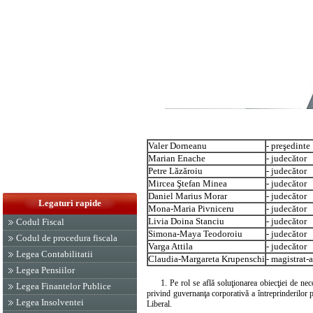
Valer Dorneanu
- preşedinte
Marian Enache
- judecător
Petre Lăzăroiu
- judecător
Mircea Ştefan Minea
- judecător
Daniel Marius Morar
- judecător
Legaturi rapide
Mona-Maria Pivniceru
- judecător
Livia Doina Stanciu
- judecător
Codul Fiscal
Simona-Maya Teodoroiu
- judecător
Codul de procedura fiscala
Varga Attila
- judecător
Legea Contabilitatii
Claudia-Margareta Krupenschi
- magistrat-a
Legea Pensiilor
1. Pe rol se află soluţionarea obiecţiei de nec
Legea Finantelor Publice
privind guvernanţa corporativă a întreprinderilor
Legea Insolventei
Liberal.