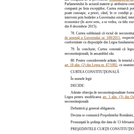
Parlamentului în această materie şi atribuirea comp
companii pe lista excepţiilor, Curtea remarcă pote
poate cunoaşte, a priori, când, în ce condiţii şi
interveni prin hotărâre a Guvernului oricând, intemp
economice (în acest sens, a se vedea, cu titlu exe
din 8 decembrie 2015).
78. Curtea subliniază că viciul de neconstitu
de urgenţă a Guvernului nr. 109/2011
, respect
conformitate cu dispoziţiile din Legea fundamentală
79. În concluzie, Curtea constată că lege
neconstituţională, în ansamblul său.
80. Pentru considerentele arătate, în temeiul ar
art. 18 alin. (2) din Legea nr. 47/1992
, cu unanimi
CURTEA CONSTITUŢIONALĂ
În numele legii
DECIDE:
Admite obiecţia de neconstituţionalitate form
Legea pentru modificarea
art. 1 alin. (3) din 
neconstituţională.
Definitivă şi general obligatorie.
Decizia se comunică Preşedintelui României, c
Pronunţată în şedinţa din data de 13 februari
PREŞEDINTELE CURŢII CONSTITUŢI