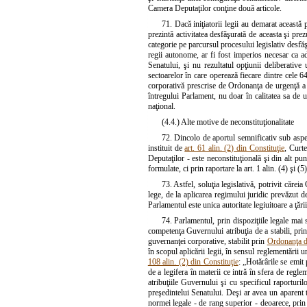
Camera Deputaţilor conţine două articole.
71. Dacă iniţiatorii legii au demarat această 
prezintă activitatea desfăşurată de aceasta şi prez
categorie pe parcursul procesului legislativ desfăş
regii autonome, ar fi fost imperios necesar ca adă
Senatului, şi nu rezultatul opţiunii deliberativ
sectoarelor în care operează fiecare dintre cele 6
corporativă prescrise de Ordonanţa de urgenţă a
întregului Parlament, nu doar în calitatea sa de u
naţional.
(4.4.) Alte motive de neconstituţionalitate
72. Dincolo de aportul semnificativ sub aspec
instituit de
art. 61 alin. (2) din Constituţie
, Curte
Deputaţilor - este neconstituţională şi din alt pu
formulate, ci prin raportare la art. 1 alin. (4) şi (5)
73. Astfel, soluţia legislativă, potrivit căre
lege, de la aplicarea regimului juridic prevăzut 
Parlamentul este unica autoritate legiuitoare a ţării
74. Parlamentul, prin dispoziţiile legale mai 
competenţa Guvernului atribuţia de a stabili, prin 
guvernanţei corporative, stabilit prin
Ordonanţa d
în scopul aplicării legii, în sensul reglementării
108 alin. (2) din Constituţie
: „Hotărârile se emit
de a legifera în materii ce intră în sfera de regl
atribuţiile Guvernului şi cu specificul raporturi
preşedintelui Senatului. Deşi ar avea un aparent t
normei legale - de rang superior - deoarece, prin 