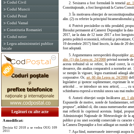
Codul Civil
2. Sesizarea a fost formulată în temeiul
art. 
Constituţionale, a fost înregistrată la Curtea Cons
Codul Muncii
3. În motivarea obiecţiei de neconstituţionalitat
Codul Penal
alin. (2) cu referire la principiul bicameralismului ş
Codul Vamal
4. Potrivit precizărilor cu titlu prealabil, p
Constitutia Romaniei
Biroului permanent al Camerei Deputaţilor la data d
2017, iar la data de 12 iunie 2017 a fost înregist
Codul rutier
pentru politică economică, reformă şi privatizare, Co
Legea administratiei publice
19 decembrie 2017) fiind înscris, la data de 20 dec
locale
fost adoptată.
5. Argumentarea nerespectării dispoziţiilor
art
alin. (1) din Legea nr. 24/2000
privind normele de te
acesta trebuind să se refere, în mod corect, la 
deoarece, din analiza comparativă a normelor art. 1 
se menţin în vigoare, legea examinată adaugă alte 
corporative. Or,
art. 60 din Legea nr. 24/2000
defi
legislative şi ipoteze suplimentare, exprimate în 
articolul ... se introduce un nou articol, ......, c
schimbarea expresă a textului unora sau mai multor a
6. Autorii obiecţiei susţin încălcarea
art. 1 al
Expunerile de motive, notele de fundamentare, refe
propuse", arătând că, din cauza numeroaselor amen
mai reflectă în cuprinsul acestuia. Iniţial, prop
Legături cu alte acte
Administraţiei Naţionale de Meteorologie de la ap
A modificat:
publice şi nu unei societăţi comerciale cu caracter 
la Camera Deputaţilor a fost adăugat un număr de 63
Decizia 62 2018 a se vedea OUG 109
2011
7. Aşa fiind, numeroasele intervenţii asupra for