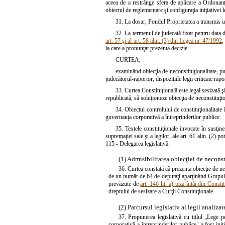
aceea de a restrânge sfera de aplicare a Ordonan
obiectul de reglementare şi configuraţia iniţiativei l
31. La dosar, Fondul Proprietatea a transmis 
32. La termenul de judecată fixat pentru data d
art. 57 şi al art. 58 alin. (3) din Legea nr. 47/1992
,
la care a pronunţat prezenta decizie.
CURTEA,
examinând obiecţia de neconstituţionalitate, p
judecătorul-raportor, dispoziţiile legii criticate rap
33. Curtea Constituţională este legal sesizată ş
republicată, să soluţioneze obiecţia de neconstituţio
34. Obiectul controlului de constituţionalitate
guvernanţa corporativă a întreprinderilor publice.
35. Textele constituţionale invocate în susţiner
supremaţiei sale şi a legilor, ale art. 61 alin. (2) 
115 - Delegarea legislativă.
(1) Admisibilitatea obiecţiei de neconst
36. Curtea constată că prezenta obiecţie de ne
de un număr de 64 de deputaţi aparţinând Grupului 
prevăzute de
art. 146 lit. a) teza întâi din Constit
dreptului de sesizare a Curţii Constituţionale.
(2) Parcursul legislativ al legii analizat
37. Propunerea legislativă cu titlul „Lege p
corporativă a întreprinderilor publice" a fost in