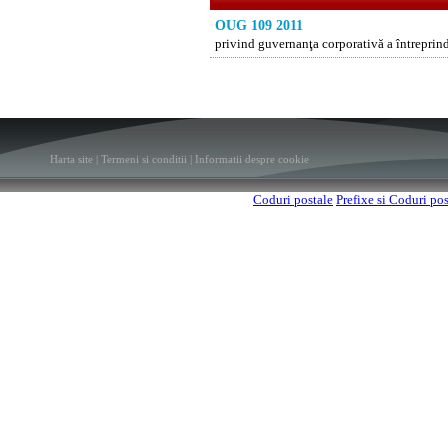
OUG 109 2011
privind guvernanţa corporativă a întreprind
Harta site
|
Termeni si conditii
|
Informatii despre cookie
Coduri postale
Prefixe si Coduri po