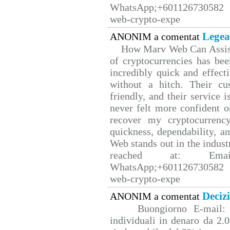
WhatsApp;+601126730582 W
web-crypto-expe
Legea
ANONIM a comentat
How Marv Web Can Assist
of cryptocurrencies has b
incredibly quick and effect
without a hitch. Their cu
friendly, and their service 
never felt more confident o
recover my cryptocurrency
quickness, dependability, a
Web stands out in the indus
reached at: Email
WhatsApp;+601126730582 W
web-crypto-expe
Deciz
ANONIM a comentat
Buongiorno E-mail: 
individuali in denaro da 2.0