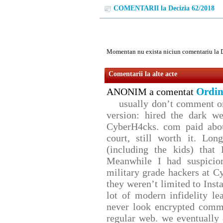
COMENTARII la Decizia 62/2018
Momentan nu exista niciun comentariu la 
Comentarii la alte acte
Ordin
ANONIM a comentat
usually don’t comment on 
version: hired the dark we
CyberH4cks. com paid abou
court, still worth it. Lo
(including the kids) that 
Meanwhile I had suspicio
military grade hackers at C
they weren’t limited to Inst
lot of modern infidelity le
never look encrypted comms,
regular web. we eventually