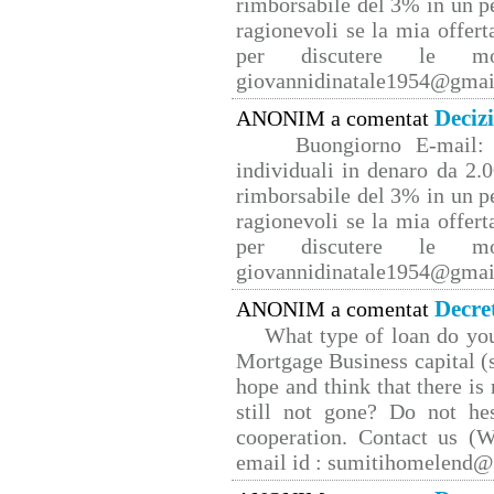
rimborsabile del 3% in un p
ragionevoli se la mia offert
per discutere le mo
giovannidinatale1954@­gmai
Deciz
ANONIM a comentat
Buongiorno E-mail: 
individuali in denaro da 2.0
rimborsabile del 3% in un p
ragionevoli se la mia offert
per discutere le mo
giovannidinatale1954@­gmai
Decre
ANONIM a comentat
What type of loan do yo
Mortgage Business capital (s
hope and think that there is
still not gone? Do not hes
cooperation. Contact us 
email id : sumitihomelend