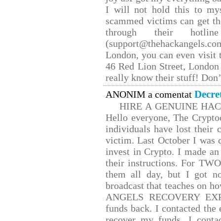
I will not hold this to mys
scammed victims can get th
through their hotlin
(support@thehackangels.co
London, you can even visit t
46 Red Lion Street, London
really know their stuff! Don’
Decre
ANONIM a comentat
HIRE A GENUINE HA
Hello everyone, The Cryptoc
individuals have lost their 
victim. Last October I was
invest in Crypto. I made an 
their instructions. For TW
them all day, but I got n
broadcast that teaches on 
ANGELS RECOVERY EXPERT.
funds back. I contacted the 
recover my funds. I conta