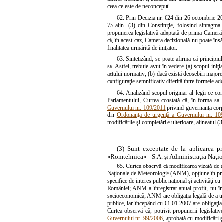
ceea ce este de neconceput".
62. Prin Decizia nr. 624 din 26 octombrie 20
75 alin. (3) din Constituţie, folosind sintagma
propunerea legislativă adoptată de prima Cameră s
că, în acest caz, Camera decizională nu poate însă 
finalitatea urmărită de iniţiator.
63. Sintetizând, se poate afirma că principiu
sa. Astfel, trebuie avut în vedere (a) scopul iniţi
actului normativ; (b) dacă există deosebiri majore
configuraţie semnificativ diferită între formele a
64. Analizând scopul originar al legii ce co
Parlamentului, Curtea constată că, în forma sa i
Guvernului nr. 109/2011
privind guvernanţa corpo
din
Ordonanţa de urgenţă a Guvernului nr. 10
modificările şi completările ulterioare, alineatul 
(3) Sunt exceptate de la aplicarea 
«Romtehnica» - S.A. şi Administraţia Naţi
65. Curtea observă că modificarea vizată de au
Naţionale de Meteorologie (ANM), opţiune în priv
specifice de interes public naţional şi activităţi c
României; ANM a înregistrat anual profit, nu înreg
socioeconomică; ANM are obligaţia legală de a tran
publice, iar începând cu 01.01.2007 are obligaţia
Curtea observă că, potrivit propunerii legislative 
Guvernului nr. 99/2006
, aprobată cu modificări 