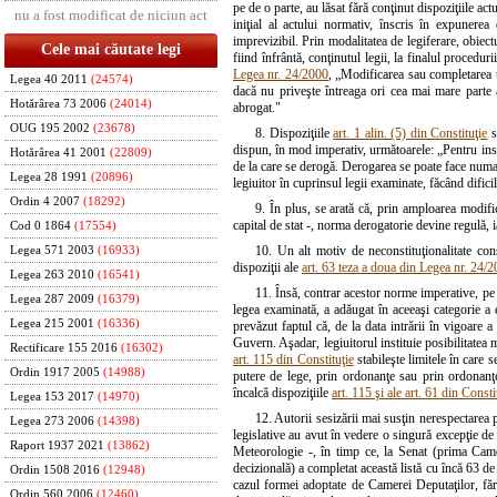
pe de o parte, au lăsat fără conţinut dispoziţiile ac
nu a fost modificat de niciun act
iniţial al actului normativ, înscris în expunerea
imprevizibil. Prin modalitatea de legiferare, obiect
Cele mai căutate legi
fiind înfrântă, conţinutul legii, la finalul proceduri
Legea nr. 24/2000
, „Modificarea sau completarea u
Legea 40 2011
(24574)
dacă nu priveşte întreaga ori cea mai mare parte 
Hotărârea 73 2006
(24014)
abrogat."
OUG 195 2002
(23678)
8. Dispoziţiile
art. 1 alin. (5) din Constituţie
s
dispun, în mod imperativ, următoarele: „Pentru inst
Hotărârea 41 2001
(22809)
de la care se derogă. Derogarea se poate face numai 
Legea 28 1991
(20896)
legiuitor în cuprinsul legii examinate, făcând difici
Ordin 4 2007
(18292)
9. În plus, se arată că, prin amploarea modifi
capital de stat -, norma derogatorie devine regulă,
Cod 0 1864
(17554)
10. Un alt motiv de neconstituţionalitate co
Legea 571 2003
(16933)
dispoziţii ale
art. 63 teza a doua din Legea nr. 24/
Legea 263 2010
(16541)
11. Însă, contrar acestor norme imperative, pe 
Legea 287 2009
(16379)
legea examinată, a adăugat în aceeaşi categorie a e
Legea 215 2001
(16336)
prevăzut faptul că, de la data intrării în vigoare a
Guvern. Aşadar, legiuitorul instituie posibilitatea 
Rectificare 155 2016
(16302)
art. 115 din Constituţie
stabileşte limitele în care 
Ordin 1917 2005
(14988)
putere de lege, prin ordonanţe sau prin ordonanţe 
încalcă dispoziţiile
art. 115 şi ale art. 61 din Consti
Legea 153 2017
(14970)
12. Autorii sesizării mai susţin nerespectarea 
Legea 273 2006
(14398)
legislative au avut în vedere o singură excepţie de
Raport 1937 2021
(13862)
Meteorologie -, în timp ce, la Senat (prima Came
decizională) a completat această listă cu încă 63 de 
Ordin 1508 2016
(12948)
cazul formei adoptate de Camerei Deputaţilor, făr
Ordin 560 2006
(12460)