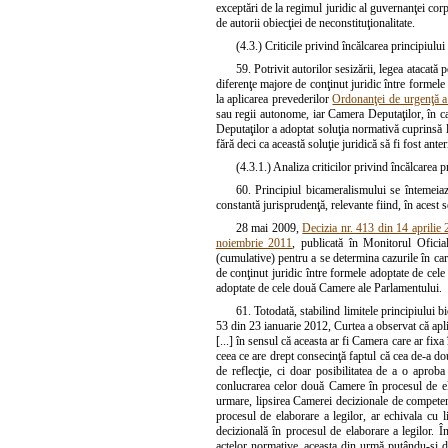
exceptări de la regimul juridic al guvernanţei corpo
de autorii obiecţiei de neconstituţionalitate.
(4.3.) Criticile privind încălcarea principiulu
59. Potrivit autorilor sesizării, legea atacată
diferenţe majore de conţinut juridic între formele
la aplicarea prevederilor
Ordonanţei de urgenţă 
sau regii autonome, iar Camera Deputaţilor, în ca
Deputaţilor a adoptat soluţia normativă cuprinsă la 
fără deci ca această soluţie juridică să fi fost ante
(4.3.1.) Analiza criticilor privind încălcarea 
60. Principiul bicameralismului se întemei
constantă jurisprudenţă, relevante fiind, în acest
28 mai 2009,
Decizia nr. 413 din 14 aprilie
noiembrie 2011
, publicată în Monitorul Oficia
(cumulative) pentru a se determina cazurile în car
de conţinut juridic între formele adoptate de cele
adoptate de cele două Camere ale Parlamentului.
61. Totodată, stabilind limitele principiului 
53 din 23 ianuarie 2012, Curtea a observat că apli
[...] în sensul că aceasta ar fi Camera care ar fixa
ceea ce are drept consecinţă faptul că cea de-a 
de reflecţie, ci doar posibilitatea de a o apro
conlucrarea celor două Camere în procesul de elab
urmare, lipsirea Camerei decizionale de competen
procesul de elaborare a legilor, ar echivala cu 
decizională în procesul de elaborare a legilor. Î
actelor normative, aceasta din urmă putându-şi d