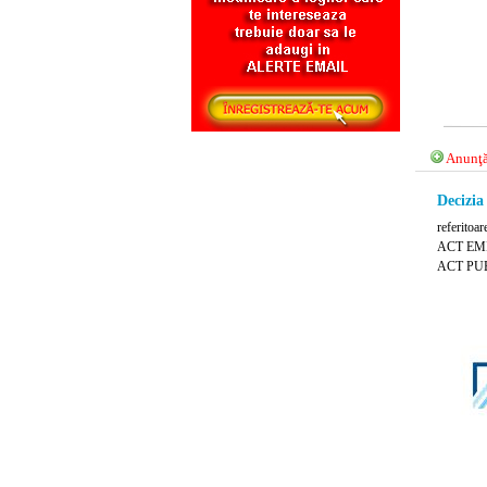
Anunţă
Decizia
referitoar
ACT EMIS
ACT PUB