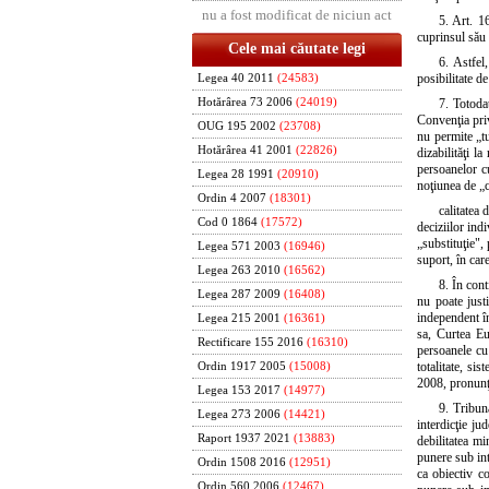
nu a fost modificat de niciun act
5. Art. 16
cuprinsul său 
Cele mai căutate legi
6. Astfel
posibilitate de
Legea 40 2011
(24583)
Hotărârea 73 2006
(24019)
7. Totoda
Convenţia priv
OUG 195 2002
(23708)
nu permite „tu
Hotărârea 41 2001
(22826)
dizabilităţi l
persoanelor cu
Legea 28 1991
(20910)
noţiunea de „c
Ordin 4 2007
(18301)
calitatea 
Cod 0 1864
(17572)
deciziilor ind
„substituţie",
Legea 571 2003
(16946)
suport, în car
Legea 263 2010
(16562)
8. În cont
Legea 287 2009
(16408)
nu poate just
independent în
Legea 215 2001
(16361)
sa, Curtea Eu
Rectificare 155 2016
(16310)
persoanele cu 
totalitate, s
Ordin 1917 2005
(15008)
2008, pronunţ
Legea 153 2017
(14977)
9. Tribun
Legea 273 2006
(14421)
interdicţie ju
Raport 1937 2021
(13883)
debilitatea mi
punere sub int
Ordin 1508 2016
(12951)
ca obiectiv co
Ordin 560 2006
(12467)