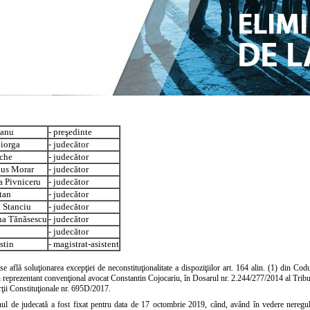
eanu
- preşedinte
liorga
- judecător
che
- judecător
ius Morar
- judecător
 Pivniceru
- judecător
tan
- judecător
 Stanciu
- judecător
na Tănăsescu
- judecător
- judecător
stin
- magistrat-asistent
se află soluţionarea excepţiei de neconstituţionalitate a dispoziţiilor art. 164 alin. (1) din Co
reprezentant convenţional avocat Constantin Cojocariu, în Dosarul nr. 2.244/277/2014 al Tribuna
ţii Constituţionale nr. 695D/2017.
ul de judecată a fost fixat pentru data de 17 octombrie 2019, când, având în vedere neregulari