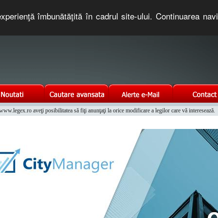
xperienţă îmbunătăţită în cadrul site-ului. Continuarea nav
e romaneasca. Un serviciu oferit gratuit de TNT COMPUTERS
w.legex.ro aveţi posibilitatea să fiţi anunţaţi la orice modificare a legilor care vă interesează.
Integrat al Parcului Auto