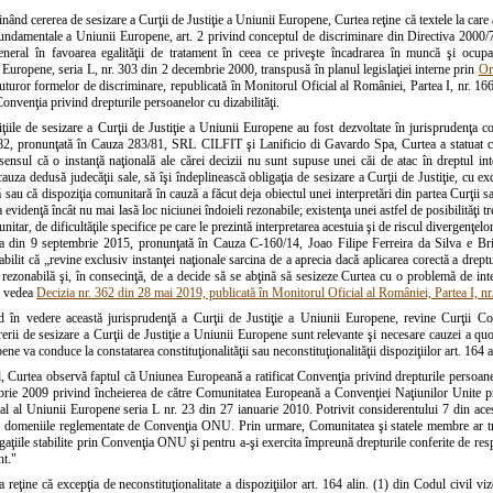
ând cererea de sesizare a Curţii de Justiţie a Uniunii Europene, Curtea reţine că textele la care 
undamentale a Uniunii Europene, art. 2 privind conceptul de discriminare din Directiva 2000/
neral în favoarea egalităţii de tratament în ceea ce priveşte încadrarea în muncă şi ocupa
Europene, seria L, nr. 303 din 2 decembrie 2000, transpusă în planul legislaţiei interne prin
Or
uturor formelor de discriminare, republicată în Monitorul Oficial al României, Partea I, nr. 16
 Convenţia privind drepturile persoanelor cu dizabilităţi.
ţiile de sesizare a Curţii de Justiţie a Uniunii Europene au fost dezvoltate în jurisprudenţa co
2, pronunţată în Cauza 283/81, SRL CILFIT şi Lanificio di Gavardo Spa, Curtea a statuat că
n sensul că o instanţă naţională ale cărei decizii nu sunt supuse unei căi de atac în dreptul 
auza dedusă judecăţii sale, să îşi îndeplinească obligaţia de sesizare a Curţii de Justiţie, cu e
ă sau că dispoziţia comunitară în cauză a făcut deja obiectul unei interpretări din partea Curţii
evidenţă încât nu mai lasă loc niciunei îndoieli rezonabile; existenţa unei astfel de posibilităţi tre
nitar, de dificultăţile specifice pe care le prezintă interpretarea acestuia şi de riscul divergenţ
a din 9 septembrie 2015, pronunţată în Cauza C-160/14, Joao Filipe Ferreira da Silva e Brito
bilit că „revine exclusiv instanţei naţionale sarcina de a aprecia dacă aplicarea corectă a drep
 rezonabilă şi, în consecinţă, de a decide să se abţină să sesizeze Curtea cu o problemă de inter
e vedea
Decizia nr. 362 din 28 mai 2019, publicată în Monitorul Oficial al României, Partea I, nr
 în vedere această jurisprudenţă a Curţii de Justiţie a Uniunii Europene, revine Curţii Con
rii de sesizare a Curţii de Justiţie a Uniunii Europene sunt relevante şi necesare cauzei a quo, 
ne va conduce la constatarea constituţionalităţii sau neconstituţionalităţii dispoziţiilor art. 164 a
l, Curtea observă faptul că Uniunea Europeană a ratificat Convenţia privind drepturile persoane
rie 2009 privind încheierea de către Comunitatea Europeană a Convenţiei Naţiunilor Unite pri
ial al Uniunii Europene seria L nr. 23 din 27 ianuarie 2010. Potrivit considerentului 7 din ace
 domeniile reglementate de Convenţia ONU. Prin urmare, Comunitatea şi statele membre ar treb
aţiile stabilite prin Convenţia ONU şi pentru a-şi exercita împreună drepturile conferite de resp
t."
 reţine că excepţia de neconstituţionalitate a dispoziţiilor art. 164 alin. (1) din Codul civil viz