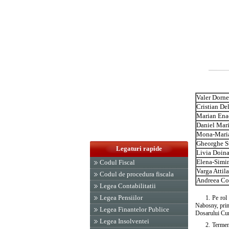
Valer Dorn
Cristian De
Marian Ena
Daniel Mar
Mona-Maria
Gheorghe S
Legaturi rapide
Livia Doina
Elena-Simi
Codul Fiscal
Varga Attila
Codul de procedura fiscala
Andreea Co
Legea Contabilitatii
Legea Pensiilor
1. Pe rol 
Nabosny, prin 
Legea Finantelor Publice
Dosarului Cur
Legea Insolventei
2. Termen