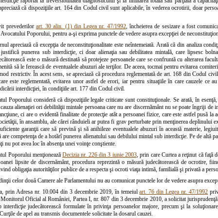
erdicţie raportat la ireversibilitatea diagnosticului şi la limitarea totală sau parţială a capacit
apreciază că dispoziţiile art. 164 din Codul civil sunt aplicabile, în vederea ocrotirii, doar persoa
vit prevederilor
art. 30 alin. (1) din Legea nr. 47/1992
, încheierea de sesizare a fost comunic
Avocatului Poporului, pentru a-şi exprima punctele de vedere asupra excepţiei de neconstituţional
ul apreciază că excepţia de neconstituţionalitate este neîntemeiată. Arată că din analiza condiţiil
 justifică punerea sub interdicţie, ci doar alienaţia sau debilitatea mintală, care lipsesc bo
decătorească este o măsură destinată să protejeze persoanele care se confruntă cu alterarea facultă
menită să le ferească de eventualele abuzuri ale terţilor. De aceea, tocmai pentru evitarea comiteri
 mod restrictiv. În acest sens, se apreciază că procedura reglementată de art. 168 din Codul civi
care este reglementată, evitarea unor astfel de erori, iar pentru situaţiile în care cauzele ce a
idicării interdicţiei, în condiţiile art. 177 din Codul civil.
tul Poporului consideră că dispoziţiile legale criticate sunt constituţionale. Se arată, în esenţă
cauza alienaţiei ori debilităţii mintale persoana care nu are discernământ nu se poate îngriji de i
ancţiune, ci are o evidentă finalitate de protecţie atât a persoanei fizice, care este astfel pusă la
 societăţii, în ansamblu, ale cărei rânduieli ar putea fi grav perturbate prin menţinerea deplinului
uficiente garanţii care să prevină şi să anihileze eventualele abuzuri în această materie, legi
 are competenţa de a hotărî punerea alienatului sau debilului mintal sub interdicţie. Pe de altă part
tăţi nu pot avea loc în absenţa unei voinţe conştiente.
atul Poporului menţionează
Decizia nr. 226 din 3 iunie 2003
, prin care Curtea a reţinut că faţă d
rsoanei lipsite de discernământ, procedura reprezintă o măsură judecătorească de ocrotire, fiin
vind obligaţia autorităţilor publice de a respecta şi ocroti viaţa intimă, familială şi privată a pers
dinţii celor două Camere ale Parlamentului nu au comunicat punctele lor de vedere asupra excepţi
a, prin Adresa nr. 10.004 din 3 decembrie 2019, în temeiul
art. 76 din Legea nr. 47/1992
priv
 Monitorul Oficial al României, Partea I, nr. 807 din 3 decembrie 2010, a solicitat jurisprudenţă 
interdicţie judecătorească formulate în privinţa persoanelor majore, precum şi la soluţionarea 
 Curţile de apel au transmis documentele solicitate la dosarul cauzei.