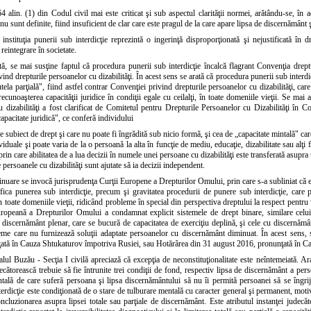
4 alin. (1) din Codul civil mai este criticat şi sub aspectul clarităţii normei, arătându-se, în 
nu sunt definite, fiind insuficient de clar care este pragul de la care apare lipsa de discernământ ş
, instituţia punerii sub interdicţie reprezintă o ingerinţă disproporţionată şi nejustificată în
 reintegrare în societate.
tă, se mai susţine faptul că procedura punerii sub interdicţie încalcă flagrant Convenţia drept
ind drepturile persoanelor cu dizabilităţi. În acest sens se arată că procedura punerii sub interdic
tela parţială", fiind astfel contrar Convenţiei privind drepturile persoanelor cu dizabilităţi, ca
a recunoaşterea capacităţii juridice în condiţii egale cu ceilalţi, în toate domeniile vieţii. Se ma
 dizabilităţi a fost clarificat de Comitetul pentru Drepturile Persoanelor cu Dizabilităţi în Co
apacitate juridică", ce conferă individului
de subiect de drept şi care nu poate fi îngrădită sub nicio formă, şi cea de „capacitate mintală" care
ividuale şi poate varia de la o persoană la alta în funcţie de mediu, educaţie, dizabilitate sau alţi 
 prin care abilitatea de a lua decizii în numele unei persoane cu dizabilităţi este transferată asupr
e persoanele cu dizabilităţi sunt ajutate să ia decizii independent.
inuare se invocă jurisprudenţa Curţii Europene a Drepturilor Omului, prin care s-a subliniat că ex
ifica punerea sub interdicţie, precum şi gravitatea procedurii de punere sub interdicţie, care
 toate domeniile vieţii, ridicând probleme în special din perspectiva dreptului la respect pentru v
ropeană a Drepturilor Omului a condamnat explicit sistemele de drept binare, similare celui 
discernământ plenar, care se bucură de capacitatea de exerciţiu deplină, şi cele cu discernămân
isteme care nu furnizează soluţii adaptate persoanelor cu discernământ diminuat. În acest sens
ată în Cauza Shtukaturov împotriva Rusiei, sau Hotărârea din 31 august 2016, pronunţată în Ca
alul Buzău - Secţia I civilă apreciază că excepţia de neconstituţionalitate este neîntemeiată. A
decătorească trebuie să fie întrunite trei condiţii de fond, respectiv lipsa de discernământ a pers
ntală de care suferă persoana şi lipsa discernământului să nu îi permită persoanei să se îngrij
erdicţie este condiţionată de o stare de tulburare mentală cu caracter general şi permanent, moti
ncluzionarea asupra lipsei totale sau parţiale de discernământ. Este atributul instanţei judecăto