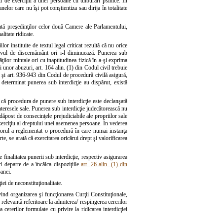
ăţii de exerciţiu a unei persoane cu tulburări psihice. În
nelor care nu îşi pot conştientiza sau dirija în totalitate
ată preşedinţilor celor două Camere ale Parlamentului,
itate ridicate.
or instituite de textul legal criticat rezultă că nu orice
lnavul de discernământ ori i-l diminuează. Punerea sub
ţilor mintale ori cu inaptitudinea fizică în a-şi exprima
i unor abuzuri, art. 164 alin. (1) din Codul civil trebuie
l şi art. 936-943 din Codul de procedură civilă asigură,
u determinat punerea sub interdicţie au dispărut, există
, că procedura de punere sub interdicţie este declanşată
nteresele sale. Punerea sub interdicţie judecătorească nu
 adăpost de consecinţele prejudiciabile ale propriilor sale
 exerciţiu al dreptului unei asemenea persoane. În vederea
uitorul a reglementat o procedură în care numai instanţa
e, se arată că exercitarea oricărui drept şi valorificarea
e finalitatea punerii sub interdicţie, respectiv asigurarea
d departe de a încălca dispoziţiile
art. 26 alin. (1) din
oanei.
ei de neconstituţionalitate.
ind organizarea şi funcţionarea Curţii Constituţionale,
relevantă referitoare la admiterea/ respingerea cererilor
cererilor formulate cu privire la ridicarea interdicţiei