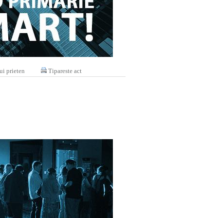
ui prieten
Tipareste act