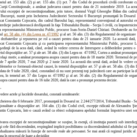
meiul art. 153 alin. (2) şi art. 155 alin. (1) pct. 7 din Codul de procedură civilă coroborate 
Curţii Constituţionale, a amânat judecarea cauzei pentru data de 21 noiembrie 2019. La aceas
rului excepţiei de neconstituţionalitate, prin tutore, domnul Virgil Gheorghe Bălan din cadr
 Bucureşti, numit prin încheierea Judecătoriei Sectorului 6 Bucureşti pronunţată în Dosaru
at Constantin Cojocariu, din cadrul Baroului Iaşi, reprezentantul convenţional al autorului exc
erdicţie judecătorească desfăşurată în faţa Tribunalului Buzău - Secţia I civilă, cu împuternici
ea reprezentantului Ministerului Public, procuror Ioan-Sorin-Daniel Chiriazi. Dezbaterile au fo
iul
art. 58 alin. (4) din Legea nr. 47/1992
şi al art. 56 alin. (3) din Regulamentul de organizare 
 dezbaterilor şi repunerea pe rol a cauzei pentru data de 21 ianuarie 2020. La această dată, 
at Constantin Cojocariu şi cu participarea reprezentantului Ministerului Public, procuror 
 şedinţă de la acea dată, când, având în vedere cererea de întrerupere a deliberărilor pentru 
eiul dispoziţiilor art. 57 şi ale art. 58 alin. (3) din Legea nr. 47/1992, Curtea a amânat pronunţa
acelaşi motiv, a amânat pronunţarea asupra cauzei pentru data de 18 martie 2020. Termenul de p
 de 7 aprilie 2020, 7 mai 2020 şi 2 iunie 2020. La această din urmă dată, având în vedere ce
blemelor ce formează obiectul cauzei, în temeiul dispoziţiilor art. 57 şi ale art. 58 alin. (3) d
data de 9 iulie 2020, când, constatând că nu sunt prezenţi toţi judecătorii care au participat la dez
ea, în temeiul art. 57 din Legea nr. 47/1992 şi al art. 56 alin. (2) din Regulamentul de organ
upra cauzei pentru data de 16 iulie 2020, dată la care a pronunţat prezenta decizie.
,
edere actele şi lucrările dosarului, constată următoarele:
ncheierea din 6 februarie 2017, pronunţată în Dosarul nr. 2.244/277/2014, Tribunalul Buzău - Secţ
ţionalitate a dispoziţiilor art. 164 alin. (1) din Codul civil, excepţie ridicată de Alexandru 
ntin Cojocariu, într-o cauză având ca obiect soluţionarea apelului formulat împotriva unei sen
varea excepţiei de neconstituţionalitate se susţine, în esenţă, că instituţia punerii sub interdi
i cele fără discernământ, respingând implicit posibilitatea ca discernământul adultului să fie parţi
dualizarea măsurii în funcţie de nevoile reale ale persoanei. Se mai arată că regimul juridic al
na în procesul de luare a deciziilor.