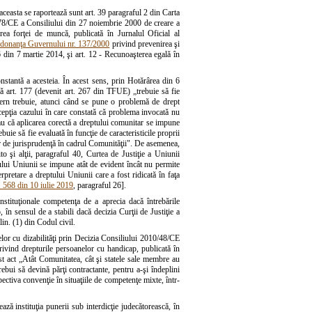
aceasta se raportează sunt art. 39 paragraful 2 din Carta
78/CE a Consiliului din 27 noiembrie 2000 de creare a
rea forţei de muncă, publicată în Jurnalul Oficial al
donanţa Guvernului nr. 137/2000
privind prevenirea şi
6 din 7 martie 2014, şi art. 12 - Recunoaşterea egală în
nstantă a acesteia. În acest sens, prin Hotărârea din 6
 art. 177 (devenit art. 267 din TFUE) „trebuie să fie
intern trebuie, atunci când se pune o problemă de drept
xcepţia cazului în care constată că problema invocată nu
 sau că aplicarea corectă a dreptului comunitar se impune
buie să fie evaluată în funcţie de caracteristicile proprii
elor de jurisprudenţă în cadrul Comunităţii". De asemenea,
 şi alţii, paragraful 40, Curtea de Justiţie a Uniunii
tului Uniunii se impune atât de evident încât nu permite
pretare a dreptului Uniunii care a fost ridicată în faţa
. 568 din 10 iulie 2019
, paragraful 26].
stituţionale competenţa de a aprecia dacă întrebările
în sensul de a stabili dacă decizia Curţii de Justiţie a
lin. (1) din Codul civil.
lor cu dizabilităţi prin Decizia Consiliului 2010/48/CE
vind drepturile persoanelor cu handicap, publicată în
st act „Atât Comunitatea, cât şi statele sale membre au
ui să devină părţi contractante, pentru a-şi îndeplini
ectiva convenţie în situaţiile de competenţe mixte, într-
ează instituţia punerii sub interdicţie judecătorească, în