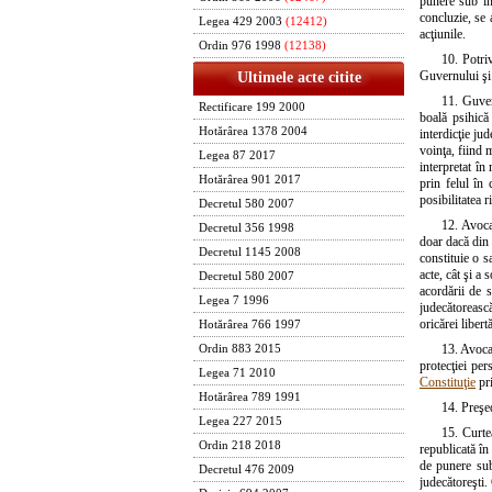
punere sub int
concluzie, se 
Legea 429 2003
(12412)
acţiunile.
Ordin 976 1998
(12138)
10. Potri
Guvernului şi 
Ultimele acte citite
11. Guvern
Rectificare 199 2000
boală psihică
Hotărârea 1378 2004
interdicţie ju
voinţa, fiind 
Legea 87 2017
interpretat în
Hotărârea 901 2017
prin felul în 
posibilitatea r
Decretul 580 2007
12. Avoca
Decretul 356 1998
doar dacă din 
Decretul 1145 2008
constituie o s
acte, cât şi a
Decretul 580 2007
acordării de s
Legea 7 1996
judecătorească
oricărei liber
Hotărârea 766 1997
13. Avoc
Ordin 883 2015
protecţiei pe
Legea 71 2010
Constituţie
pri
Hotărârea 789 1991
14. Preşe
Legea 227 2015
15. Curte
Ordin 218 2018
republicată în
de punere sub 
Decretul 476 2009
judecătoreşti.