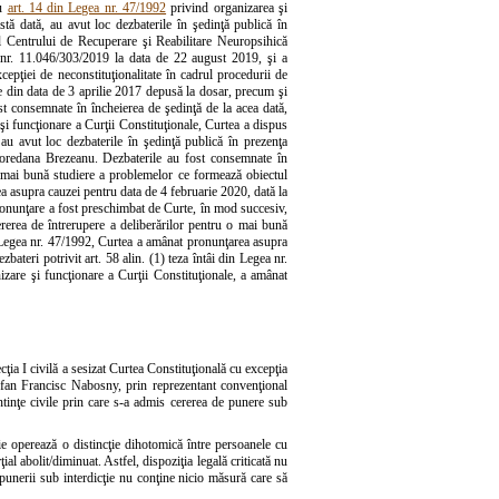
cu
art. 14 din Legea nr. 47/1992
privind organizarea şi
tă dată, au avut loc dezbaterile în şedinţă publică în
ul Centrului de Recuperare şi Reabilitare Neuropsihică
l nr. 11.046/303/2019 la data de 22 august 2019, şi a
epţiei de neconstituţionalitate în cadrul procedurii de
re din data de 3 aprilie 2017 depusă la dosar, precum şi
st consemnate în încheierea de şedinţă de la acea dată,
şi funcţionare a Curţii Constituţionale, Curtea a dispus
au avut loc dezbaterile în şedinţă publică în prezenţa
Loredana Brezeanu. Dezbaterile au fost consemnate în
o mai bună studiere a problemelor ce formează obiectul
rea asupra cauzei pentru data de 4 februarie 2020, dată la
ronunţare a fost preschimbat de Curte, în mod succesiv,
rerea de întrerupere a deliberărilor pentru o mai bună
in Legea nr. 47/1992, Curtea a amânat pronunţarea asupra
bateri potrivit art. 58 alin. (1) teza întâi din Legea nr.
izare şi funcţionare a Curţii Constituţionale, a amânat
ia I civilă a sesizat Curtea Constituţională cu excepţia
Ştefan Francisc Nabosny, prin reprezentant convenţional
tinţe civile prin care s-a admis cererea de punere sub
cţie operează o distincţie dihotomică între persoanele cu
al abolit/diminuat. Astfel, dispoziţia legală criticată nu
 punerii sub interdicţie nu conţine nicio măsură care să