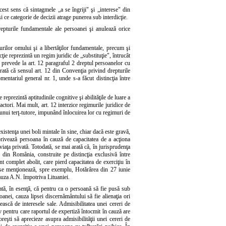
acest sens că sintagmele „a se îngriji" şi „interese" din
i ce categorie de decizii atrage punerea sub interdicţie.
 drepturile fundamentale ale persoanei şi anulează orice
urilor omului şi a libertăţilor fundamentale, precum şi
ţie reprezintă un regim juridic de „substituţie", întrucât
re prevede la art. 12 paragraful 2 dreptul persoanelor cu
i arată că sensul art. 12 din Convenţia privind drepturile
mentariul general nr. 1, unde s-a făcut distincţia între
 reprezintă aptitudinile cognitive şi abilităţile de luare a
factori. Mai mult, art. 12 interzice regimurile juridice de
a unui terţ-tutore, impunând înlocuirea lor cu regimuri de
istenţa unei boli mintale în sine, chiar dacă este gravă,
 privează persoana în cauză de capacitatea de a acţiona
iaţa privată. Totodată, se mai arată că, în jurisprudenţa
din România, construite pe distincţia exclusivă între
t complet abolit, care pierd capacitatea de exerciţiu în
, se menţionează, spre exemplu, Hotărârea din 27 iunie
uza A.N. împotriva Lituaniei.
rată, în esenţă, că pentru ca o persoană să fie pusă sub
oanei, cauza lipsei discernământului să fie alienaţia ori
ească de interesele sale. Admisibilitatea unei cereri de
v pentru care raportul de expertiză întocmit în cauză are
reşti să aprecieze asupra admisibilităţii unei cereri de