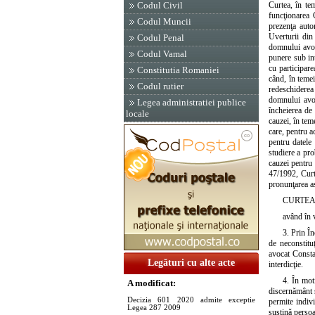
Codul Civil
Curtea, în te
funcţionarea 
Codul Muncii
prezenţa auto
Uverturii din
Codul Penal
domnului avoc
Codul Vamal
punere sub int
cu participar
Constitutia Romaniei
când, în teme
Codul rutier
redeschiderea
domnului avoc
Legea administratiei publice
încheierea de
locale
cauzei, în tem
care, pentru 
pentru datele
studiere a pro
cauzei pentru 
47/1992, Curt
pronunţarea as
CURTEA
având în v
3. Prin Î
de neconstitu
avocat Consta
Legături cu alte acte
interdicţie.
4. În moti
A modificat:
discernământ ş
Decizia 601 2020 admite exceptie
permite indivi
Legea 287 2009
susţină persoa