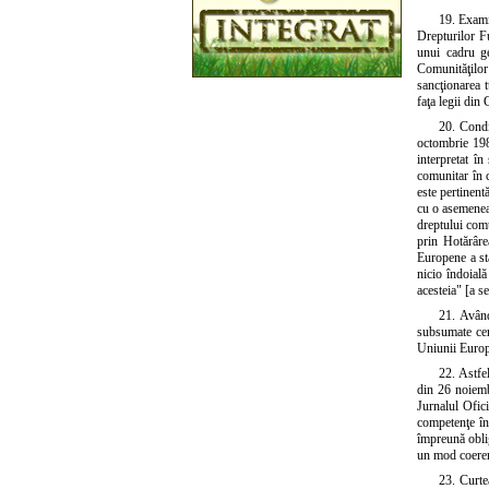
19. Examin
Drepturilor F
unui cadru ge
Comunităţilor 
sancţionarea t
faţa legii din
20. Condi
octombrie 198
interpretat î
comunitar în c
este pertinent
cu o asemenea 
dreptului comu
prin Hotărâre
Europene a sta
nicio îndoială
acesteia" [a s
21. Având
subsumate cere
Uniunii Europe
22. Astfe
din 26 noiemb
Jurnalul Ofic
competenţe în
împreună oblig
un mod coeren
23. Curtea