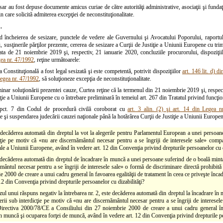
sar au fost depuse documente amicus curiae de către autorităţi administrative, asociaţii şi fundaţ
rin care solicită admiterea excepţiei de neconstituţionalitate.
,
 încheierea de sesizare, punctele de vedere ale Guvernului şi Avocatului Poporului, raportul î
, susţinerile părţilor prezente, cererea de sesizare a Curţii de Justiţie a Uniunii Europene cu trim
ta de 21 noiembrie 2019 şi, respectiv, 21 ianuarie 2020, concluziile procurorului, dispoziţiile
ea nr. 47/1992
, reţine următoarele:
 Constituţională a fost legal sesizată şi este competentă, potrivit dispoziţiilor
art. 146 lit. d) d
Legea nr. 47/1992
, să soluţioneze excepţia de neconstituţionalitate.
minar soluţionării prezentei cauze, Curtea reţine că la termenul din 21 noiembrie 2019 şi, respec
iţie a Uniunii Europene cu o întrebare preliminară în temeiul art. 267 din Tratatul privind funcţ
) pct. 7 din Codul de procedură civilă coroborat cu
art. 3 alin. (2) şi art. 14 din Legea n
e şi suspendarea judecării cauzei naţionale până la hotărârea Curţii de Justiţie a Uniunii Europen
 decăderea automată din dreptul la vot la alegerile pentru Parlamentul European a unei persoane 
cţie pe motiv că «nu are discernământul necesar pentru a se îngriji de interesele sale» compa
e a Uniunii Europene, având în vedere art. 12 din Convenţia privind drepturile persoanelor cu di
 decăderea automată din dreptul de încadrare în muncă a unei persoane suferind de o boală mintal
mântul necesar pentru a se îngriji de interesele sale» o formă de discriminare directă prohibit
 2000 de creare a unui cadru general în favoarea egalităţii de tratament în ceea ce priveşte înc
12 din Convenţia privind drepturile persoanelor cu dizabilităţi?
azul unui răspuns negativ la întrebarea nr. 2, este decăderea automată din dreptul la încadrare în
erii sub interdicţie pe motiv că «nu are discernământul necesar pentru a se îngriji de interesel
Directiva 2000/78/CE a Consiliului din 27 noiembrie 2000 de creare a unui cadru general în f
n muncă şi ocuparea forţei de muncă, având în vedere art. 12 din Convenţia privind drepturile pe