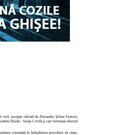
dul civil, excepţie ridicată de Alexandru Ştefan Francisc
lului Buzău - Secţia I civilă şi care formează obiectul
tatea constatată în îndeplinirea procedurii de citare,