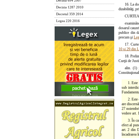
Decizia 694 2007
16. La do
Decizia 1287 2010
dizabilităţi, p
Decretul 359 2014
CURTEA
Legea 220 2016
examinând
dosarul cauzei
publice din da
precum şi
Leg
17. Curtea
10 şi 29 din 
18. Preli
Curţii de Just
alin. (1
Constituţional
1. Este
sub interdi
Fundamental
2. Este
are discernă
27 noiembrie
vedere art. 
3. În c
efect al pun
art. 2 din 
încadrarea î