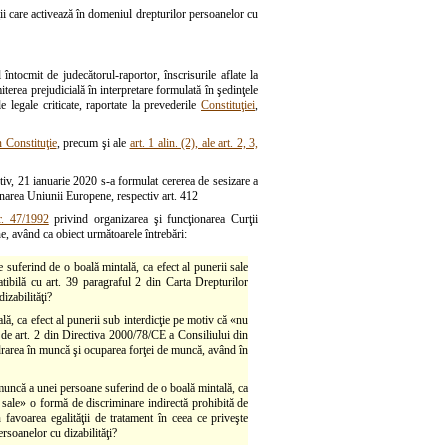
ii care activează în domeniul drepturilor persoanelor cu
ntocmit de judecătorul-raportor, înscrisurile aflate la
iterea prejudicială în interpretare formulată în şedinţele
 legale criticate, raportate la prevederile
Constituţiei
,
in Constituţie
, precum şi ale
art. 1 alin. (2), ale art. 2, 3,
tiv, 21 ianuarie 2020 s-a formulat cererea de sesizare a
ionarea Uniunii Europene, respectiv art. 412
r. 47/1992
privind organizarea şi funcţionarea Curţii
e, având ca obiect următoarele întrebări:
suferind de o boală mintală, ca efect al punerii sale
tibilă cu art. 39 paragraful 2 din Carta Drepturilor
zabilităţi?
ă, ca efect al punerii sub interdicţie pe motiv că «nu
ă de art. 2 din Directiva 2000/78/CE a Consiliului din
adrarea în muncă şi ocuparea forţei de muncă, având în
 muncă a unei persoane suferind de o boală mintală, ca
e sale» o formă de discriminare indirectă prohibită de
avoarea egalităţii de tratament în ceea ce priveşte
rsoanelor cu dizabilităţi?