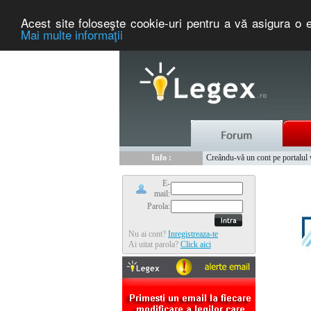
Acest site foloseşte cookie-uri pentru a vă asigura o e
Mai multe informaţii
Nou :
Legex.ro - portal de legislati
Info :
Creându-vă un cont pe portalul ww
Info :
www.tntauto.ro - Managementul 
E-
mail:
Parola:
Nu ai cont?
Inregistreaza-te
Ai uitat parola?
Click aici