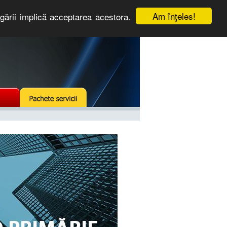
Am înţeles!
igării implică acceptarea acestora.