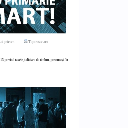
ui prieten
Tipareste act
013 privind taxele judiciare de timbru, precum şi, în