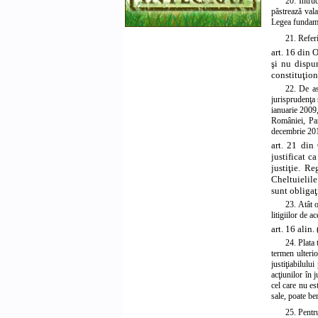
20. Întru
păstrează vala
Legea fundam
21. Referi
art. 16 din 
şi nu dispun
constituţion
22. De as
jurisprudenţa 
ianuarie 2009,
României, Par
decembrie 2013
art. 21 din 
justificat c
justiţie. R
Cheltuielile
sunt obligaţi
23. Atât o
litigiilor de 
art. 16 alin.
24. Plata 
termen ulterio
justiţiabilulu
acţiunilor în 
cel care nu es
sale, poate ben
25. Pentru