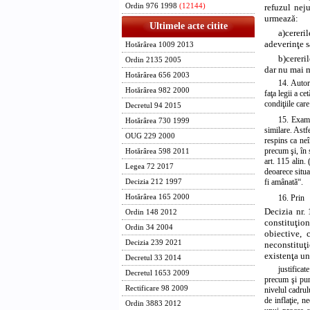
Ordin 976 1998
(12144)
refuzul neju
urmează:
Ultimele acte citite
a)
cereri
adeverinţe sa
Hotărârea 1009 2013
b)
cereri
Ordin 2135 2005
dar nu mai m
Hotărârea 656 2003
14. Autoru
Hotărârea 982 2000
faţa legii a ce
condiţiile car
Decretul 94 2015
15. Exami
Hotărârea 730 1999
similare. Astf
OUG 229 2000
respins ca neî
precum şi, în s
Hotărârea 598 2011
art. 115 alin.
Legea 72 2017
deoarece situa
fi amânată“.
Decizia 212 1997
Hotărârea 165 2000
16. Prin
Decizia nr.
Ordin 148 2012
constituţion
Ordin 34 2004
obiective, 
Decizia 239 2021
neconstituţ
existenţa un
Decretul 33 2014
justifica
Decretul 1653 2009
precum şi pune
Rectificare 98 2009
nivelul cadrul
de inflaţie, n
Ordin 3883 2012