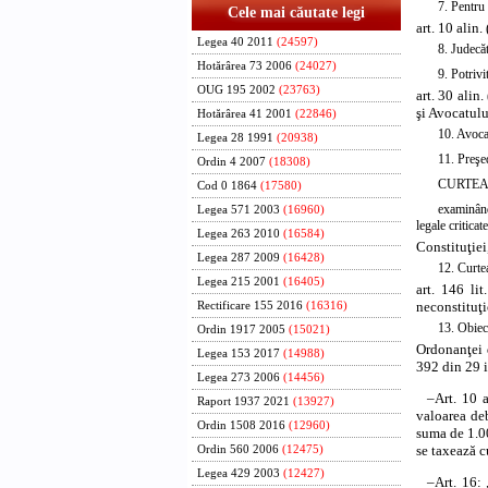
7. Pentru 
Cele mai căutate legi
art. 10 alin
Legea 40 2011
(24597)
8. Judecăt
Hotărârea 73 2006
(24027)
9. Potrivi
OUG 195 2002
(23763)
art. 30 alin
şi Avocatulu
Hotărârea 41 2001
(22846)
10. Avocat
Legea 28 1991
(20938)
11. Preşe
Ordin 4 2007
(18308)
CURTEA
Cod 0 1864
(17580)
examinând
Legea 571 2003
(16960)
legale criticat
Legea 263 2010
(16584)
Constituţiei
Legea 287 2009
(16428)
12. Curtea
Legea 215 2001
(16405)
art. 146 li
neconstituţi
Rectificare 155 2016
(16316)
13. Obiect
Ordin 1917 2005
(15021)
Ordonanţei 
Legea 153 2017
(14988)
392 din 29 i
Legea 273 2006
(14456)
–
Art. 10 a
Raport 1937 2021
(13927)
valoarea deb
Ordin 1508 2016
(12960)
suma de 1.00
se taxează c
Ordin 560 2006
(12475)
Legea 429 2003
(12427)
–
Art. 16: 