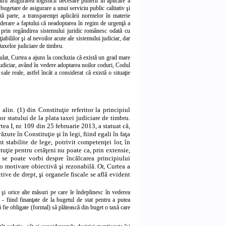
tru asigurarea logisticii necesare punerii în aplicare a
 bugetare de asigurare a unui serviciu public calitativ şi
ltă parte, a transparenţei aplicării normelor în materie
iderare a faptului că neadoptarea în regim de urgenţă a
e prin regândirea sistemului juridic românesc odată cu
abililor şi al nevoilor acute ale sistemului judiciar, dar
 taxelor judiciare de timbru.
at, Curtea a ajuns la concluzia că există un grad mare
 judiciar, având în vedere adoptarea noilor coduri, Codul
ale reale, astfel încât a considerat că există o situaţie
6 alin. (1) din Constituţie referitor la principiul
lor statului de la plata taxei judiciare de timbru.
ea I, nr. 109 din 25 februarie 2013, a statuat că,
zute în Constituţie şi în legi, fiind egali în faţa
nt stabilite de lege, potrivit competenţei lor, în
ituţie pentru cetăţeni nu poate ca, prin extensie,
u se poate vorbi despre încălcarea principiului
 o motivare obiectivă şi rezonabilă. Or, Curtea a
tive de drept, şi organele fiscale se află evident
e şi orice alte măsuri pe care le îndeplinesc în vederea
ari - fiind finanţate de la bugetul de stat pentru a putea
 să fie obligate (formal) să plătească din buget o taxă care