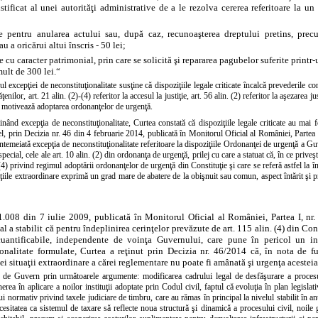
stificat al unei autorităţi administrative de a le rezolva cererea referitoare la
le pentru anularea actului sau, după caz, recunoaşterea dreptului pretins, precu
u a oricărui altui înscris - 50 lei;
le cu caracter patrimonial, prin care se solicită şi repararea pagubelor suferite print
ult de 300 lei.“
l excepţiei de neconstituţionalitate susţine că dispoziţiile legale criticate încalcă prevederile cons
tăţenilor, art. 21 alin. (2)-(4) referitor la accesul la justiţie, art. 56 alin. (2) referitor la aşezarea ju
e motivează adoptarea ordonanţelor de urgenţă.
nând excepţia de neconstituţionalitate, Curtea constată că dispoziţiile legale criticate au mai 
el, prin Decizia nr. 46 din 4 februarie 2014, publicată în Monitorul Oficial al României, Partea 
ntemeiată excepţia de neconstituţionalitate referitoare la dispoziţiile Ordonanţei de urgenţă a G
pecial, cele ale art. 10 alin. (2) din ordonanţa de urgenţă, prilej cu care a statuat că, în ce priveşt
 (4) privind regimul adoptării ordonanţelor de urgenţă din Constituţie şi care se referă astfel la 
ţiile extraordinare exprimă un grad mare de abatere de la obişnuit sau comun, aspect întărit şi
 1.008 din 7 iulie 2009, publicată în Monitorul Oficial al României, Partea I, nr
al a stabilit că pentru îndeplinirea cerinţelor prevăzute de
art. 115 alin. (4) din Con
cuantificabile, independente de voinţa Guvernului, care pune în pericol un int
ionalitate formulate, Curtea a reţinut prin Decizia nr. 46/2014 că, în nota de f
ei situaţii extraordinare a cărei reglementare nu poate fi amânată şi urgenţa acesteia
te de Guvern prin următoarele argumente: modificarea cadrului legal de desfăşurare a procesu
rea în aplicare a noilor instituţii adoptate prin Codul civil, faptul că evoluţia în plan legisla
ui normativ privind taxele judiciare de timbru, care au rămas în principal la nivelul stabilit în a
ecesitatea ca sistemul de taxare să reflecte noua structură şi dinamică a procesului civil, noile