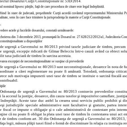
iectul Dosarului Curţii Constituţionale nr. 53D/2014.
ul nominal lipsesc părţile, faţă de care procedura de citare este legal îndeplinită.
fiind în stare de judecată, preşedintele Curţii acordă cuvântul reprezentantului Ministerului P
alitate, sens în care face trimitere la jurisprudenţa în materie a Curţii Constituţionale.
,
edere actele şi lucrările dosarului, constată următoarele:
ncheierea din 3 decembrie 2013, pronunţată în Dosarul nr. 27.628/212/2012/a1, Judecătoria Consta
onstituţionalitate a dispoziţiilor
e urgenţă a Guvernului nr. 80/2013 privind taxele judiciare de timbru, precum şi, 
e urgenţă, excepţie ridicată de Gilmar Belecciu într-o cauză având ca obiect soluţ
ilit taxa judiciară de timbru în sarcina acestuia.
varea excepţiei de neconstituţionalitate se susţine că prevederile
de urgenţă a Guvernului nr. 80/2013 sunt neconstituţionale, deoarece în nota de fu
raordinare a cărei reglementare nu poate fi amânată. Totodată, ordonanţa criticat
arece sub motivaţia impunerii unei taxe de timbru se instituie o sarcină fiscală as
ontribuabil.
ţiile
 Ordonanţa de urgenţă a Guvernului nr. 80/2013 contravin prevederilor constituţi
şi la accesul la justiţie, deoarece, din cauza taxelor şi impozitelor camuflate, justiţ
 îndreptăţit. Aceste taxe duc astfel la crearea unui serviciu public prohibit şi di
şi jurisdicţiile speciale administrative sunt facultative şi gratuite, partea inte
v fiscal ce impune o obligaţie şi o cale administrativă de contestare prin interme
sţine că nu poate fi obligat la plata unei taxe de timbru în contestarea unui act emi
or de timbru conform
art. 30 din Ordonanţa de urgenţă a Guvernului nr. 80/2013, 
 faţa legii, măsura plăţii taxei fiind o formă de discriminare în relaţia cu instituţia r