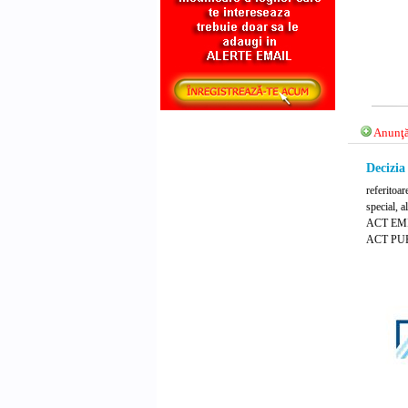
Anunţă
Decizia
referitoar
special, a
ACT EMIS
ACT PUB