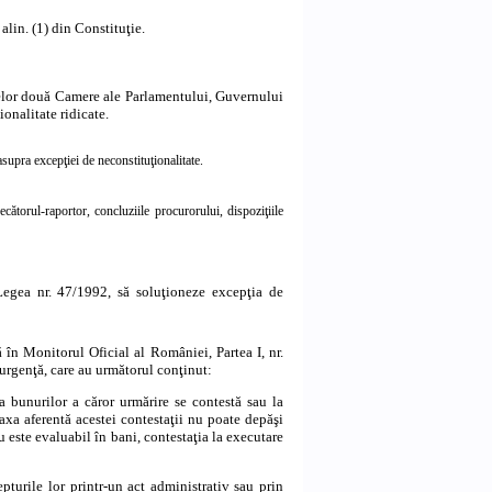
 alin. (1) din Constituţie.
 celor două Camere ale Parlamentului, Guvernului
onalitate ridicate.
upra excepţiei de neconstituţionalitate.
ătorul-raportor, concluziile procurorului, dispoziţiile
n Legea nr. 47/1992, să soluţioneze excepţia de
în Monitorul Oficial al României, Partea I, nr.
e urgenţă, care au următorul conţinut:
ea bunurilor a căror urmărire se contestă sau la
axa aferentă acestei contestaţii nu poate depăşi
u este evaluabil în bani, contestaţia la executare
pturile lor printr-un act administrativ sau prin