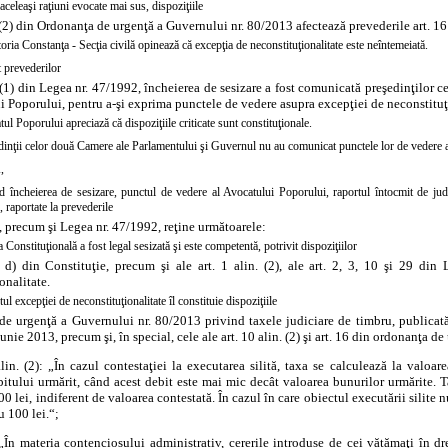
aceleaşi raţiuni evocate mai sus, dispoziţiile
. (2) din Ordonanţa de urgenţă a Guvernului nr. 80/2013 afectează prevederile
art. 16
oria Constanţa - Secţia civilă opinează că excepţia de neconstituţionalitate este neîntemeiată.
t prevederilor
. (1) din Legea nr. 47/1992, încheierea de sesizare a fost comunicată preşedinţilor
i Poporului, pentru a-şi exprima punctele de vedere asupra excepţiei de neconstituţi
ul Poporului apreciază că dispoziţiile criticate sunt constituţionale.
dinţii celor două Camere ale Parlamentului şi Guvernul nu au comunicat punctele lor de vedere as
,
 încheierea de sesizare, punctul de vedere al Avocatului Poporului, raportul întocmit de judec
e, raportate la prevederile
, precum şi
Legea nr. 47/1992, reţine următoarele:
 Constituţională a fost legal sesizată şi este competentă, potrivit dispoziţiilor
t. d) din Constituţie, precum şi ale
art. 1 alin. (2), ale art. 2, 3, 10 şi 29 di
onalitate.
ul excepţiei de neconstituţionalitate îl constituie dispoziţiile
de urgenţă a Guvernului nr. 80/2013 privind taxele judiciare de timbru, publicată 
unie 2013, precum şi, în special, cele ale art. 10 alin. (2) şi art. 16 din ordonanţa d
lin. (2): „În cazul contestaţiei la executarea silită, taxa se calculează la valoar
itului urmărit, când acest debit este mai mic decât valoarea bunurilor urmărite. T
0 lei, indiferent de valoarea contestată. În cazul în care obiectul executării silite n
u 100 lei.“;
„În materia contenciosului administrativ, cererile introduse de cei vătămaţi în dre