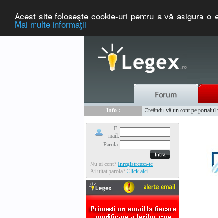
Acest site foloseşte cookie-uri pentru a vă asigura o e
Mai multe informaţii
Nou :
Legex.ro - portal de legislati
Info :
Creându-vă un cont pe portalul ww
Info :
www.tntauto.ro - Managementul 
E-
mail:
Parola:
Nu ai cont?
Inregistreaza-te
Ai uitat parola?
Click aici