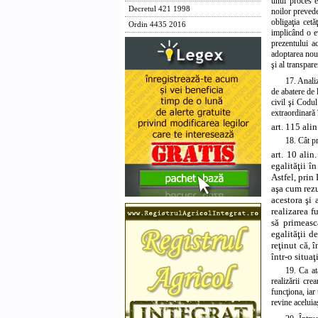
unui proces ec
Decretul 421 1998
noilor prevede
obligaţia cetă
Ordin 4435 2016
implicând o ev
prezentului a
adoptarea noul
şi al transpar
17. Anali
de abatere de 
civil şi Codul
extraordinară 
art. 115 alin
18. Cât pr
art. 10 ali
egalităţii î
Astfel, prin
aşa cum rezu
acestora şi 
realizarea f
să primeasc
egalităţii d
reţinut că, 
într-o situaţ
19. Ca at
realizării cre
funcţiona, iar 
revine aceluia