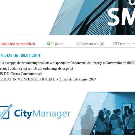
-mă când se modifică
Fişă act
Comentarii (0)
Trimite un
 Nr.425 din 08.07.2014
e la excepţia de neconstituţionalitate a dispoziţiilor Ordonanţei de urgenţă a Guvernului nr. 80/2
le art. 10 alin. (2) şi art. 16 din ordonanţa de urgenţă
 DE: Curtea Constitutionala
LICAT ÎN MONITORUL OFICIAL NR. 625 din 26 august 2014