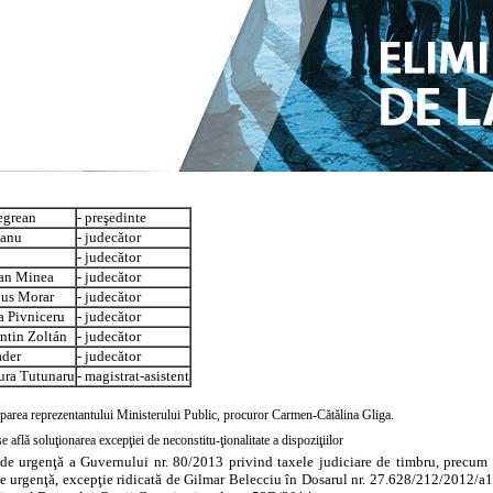
egrean
- preşedinte
eanu
- judecător
- judecător
fan Minea
- judecător
ius Morar
- judecător
 Pivniceru
- judecător
ntin Zoltán
- judecător
ader
- judecător
ura Tutunaru
- magistrat-asistent
iparea reprezentantului Ministerului Public, procuror Carmen-Cătălina Gliga.
se află soluţionarea excepţiei de neconstitu-ţionalitate a dispoziţiilor
e urgenţă a Guvernului nr. 80/2013 privind taxele judiciare de timbru, precum şi, 
 urgenţă, excepţie ridicată de Gilmar Belecciu în Dosarul nr. 27.628/212/2012/a1 a