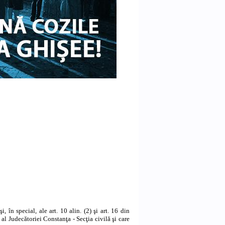
în special, ale art. 10 alin. (2) şi art. 16 din
l Judecătoriei Constanţa - Secţia civilă şi care