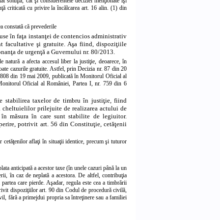
t soluţia, cât şi considerentele deciziei menţionate îşi
ă criticată cu privire la încălcarea art. 16 alin. (1) din
tea constată că prevederile
use în faţa instanţei de contencios administrativ
t facultative şi gratuite. Aşa fiind, dispoziţiile
onanţa de urgenţă a Guvernului nr. 80/2013.
atură a afecta accesul liber la justiţie, deoarece, în
oate cazurile gratuite. Astfel, prin Decizia nr. 87 din 20
. 808 din 19 mai 2009, publicată în Monitorul Oficial al
onitorul Oficial al României, Partea I, nr. 759 din 6
 stabilirea taxelor de timbru în justiţie, fiind
 cheltuielilor prilejuite de realizarea actului de
 în măsura în care sunt stabilite de legiuitor.
perire, potrivit
art. 56 din Constituţie, cetăţenii
r cetăţenilor aflaţi în situaţii identice, precum şi tuturor
plata anticipată a acestor taxe (în unele cazuri până la un
erii, în caz de neplată a acestora. De altfel, contribuţia
a partea care pierde. Aşadar, regula este cea a timbrării
trivit dispoziţiilor art. 90 din Codul de procedură civilă,
il, fără a primejdui propria sa întreţinere sau a familiei