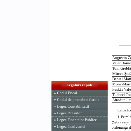
Augustin Z
Valer Dorn
Toni Greblă
Mircea Şte
Daniel Mar
Mona-Maria
Legaturi rapide
Puskás Vale
Codul Fiscal
Tudorel To
Codul de procedura fiscala
Afrodita La
Legea Contabilitatii
Cu partic
Legea Pensiilor
1. Pe rol 
Legea Finantelor Publice
Ordonanţei d
Legea Insolventei
ordonanţa de