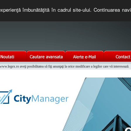
xperienţă îmbunătăţită în cadrul site-ului. Continuarea nav
e romaneasca. Un serviciu oferit gratuit de TNT COMPUTERS
w.legex.ro aveţi posibilitatea să fiţi anunţaţi la orice modificare a legilor care vă interesează.
Integrat al Parcului Auto