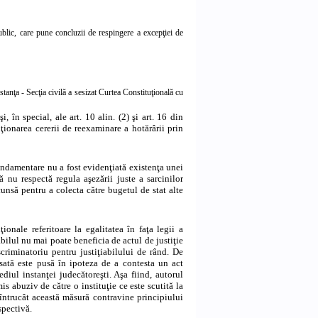
ublic, care pune concluzii de respingere a excepţiei de
nţa - Secţia civilă a sesizat Curtea Constituţională cu
în special, ale art. 10 alin. (2) şi art. 16 din
ionarea cererii de reexaminare a hotărârii prin
ndamentare nu a fost evidenţiată existenţa unei
ă nu respectă regula aşezării juste a sarcinilor
cunsă pentru a colecta către bugetul de stat alte
onale referitoare la egalitatea în faţa legii a
iabilul nu mai poate beneficia de actul de justiţie
scriminatoriu pentru justiţiabilului de rând. De
resată este pusă în ipoteza de a contesta un act
diul instanţei judecătoreşti. Aşa fiind, autorul
s abuziv de către o instituţie ce este scutită la
întrucât această măsură contravine principiului
espectivă.