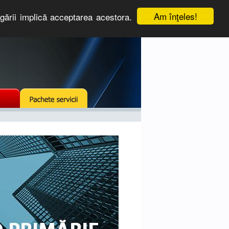
Am înţeles!
igării implică acceptarea acestora.