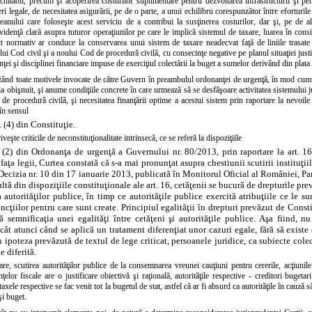
hitabil, precum şi acoperirea costurilor suplimentare pentru dezvoltarea infrastructurii şi pen
ri legale, de necesitatea asigurării, pe de o parte, a unui echilibru corespunzător între eforturile
ţeanului care foloseşte acest serviciu de a contribui la susţinerea costurilor, dar şi, pe de a
idenţă clară asupra tuturor operaţiunilor pe care le implică sistemul de taxare, luarea în cons
ct normativ ar conduce la conservarea unui sistem de taxare neadecvat faţă de liniile trasat
ui Cod civil şi a noului Cod de procedură civilă, cu consecinţe negative pe planul situaţiei justiţi
enţei şi disciplinei financiare impuse de exerciţiul colectării la buget a sumelor derivând din plata
zând toate motivele invocate de către Guvern în preambulul ordonanţei de urgenţă, în mod cumul
la obişnuit, şi anume condiţiile concrete în care urmează să se desfăşoare activitatea sistemului
 de procedură civilă, şi necesitatea finanţării optime a acestui sistem prin raportare la nevoile s
în sensul
. (4) din Constituţie.
iveşte criticile de neconstituţionalitate intrinsecă, ce se referă la dispoziţiile
n. (2) din Ordonanţa de urgenţă a Guvernului nr. 80/2013, prin raportare la
art. 1
n faţa legii, Curtea constată că s-a mai pronunţat asupra chestiunii scutirii instituţii
 Decizia nr. 10 din 17 ianuarie 2013, publicată în Monitorul Oficial al României, Part
ltă din dispoziţiile constituţionale ale art. 16, cetăţenii se bucură de drepturile prevă
a autorităţilor publice, în timp ce autorităţile publice exercită atribuţiile ce le su
uncţiilor pentru care sunt create. Principiul egalităţii în drepturi prevăzut de Const
ă semnificaţia unei egalităţi între cetăţeni şi autorităţile publice. Aşa fiind, n
ecât atunci când se aplică un tratament diferenţiat unor cazuri egale, fără să existe
în ipoteza prevăzută de textul de lege criticat, persoanele juridice, ca subiecte colec
ie diferită.
are, scutirea autorităţilor publice de la consemnarea vreunei cauţiuni pentru cererile, acţiunil
anţelor fiscale are o justificare obiectivă şi raţională, autorităţile respective - creditori buget
taxele respective se fac venit tot la bugetul de stat, astfel că ar fi absurd ca autorităţile în cauză
şi buget.