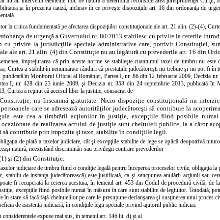
cât nu au intervenit elemente noi, de natură a determina reconsiderarea jurisprudenţei Curţii, atâ
bilitatea şi în prezenta cauză, inclusiv în ce priveşte dispoziţiile art. 16 din ordonanţa de urgenţ
entală.
tor la critica fundamentată pe afectarea dispoziţiilor constituţionale ale art. 21 alin. (2)-(4), Cur
Ordonanţa de urgenţă a Guvernului nr. 80/2013 stabilesc cu privire la cererile introd
 cu privire la jurisdicţiile speciale administrative care, potrivit
Constituţiei, sun
ale ale
art. 21 alin. (4) din Constituţie nu au legătură cu prevederile
art. 16 din Ord
emenea, împrejurarea că prin aceste norme se stabileşte cuantumul taxei de timbru nu este de n
sa, Curtea a stabilit în nenumărate rânduri că prestaţiile judecătoreşti nu trebuie şi nu pot fi în t
 publicată în Monitorul Oficial al României, Partea I, nr. 86 din 12 februarie 2009, Decizia nr
tea I, nr. 428 din 23 iunie 2009, şi Decizia nr. 358 din 24 septembrie 2013, publicată în M
, Curtea a reţinut că accesul liber la justiţie, consacrat de
Constituţie, nu înseamnă gratuitate. Nicio dispoziţie constituţională nu interzice
a persoanele care se adresează autorităţilor judecătoreşti să contribuie la acoperirea
egula este cea a timbrării acţiunilor în justiţie, excepţiile fiind posibile numai
 ocazionate de realizarea actului de justiţie sunt cheltuieli publice, la a căror aco
 să contribuie prin impozite şi taxe, stabilite în condiţiile legii.
bligaţia de plată a taxelor judiciare, cât şi excepţiile stabilite de lege se aplică deopotrivă tuturo
aceeaşi natură, neexistând discriminări sau privilegii contrare prevederilor
 (1) şi (2) din Constituţie.
taxelor judiciare de timbru fiind o condiţie legală pentru începerea proceselor civile, obligaţia la 
r, stabilit de instanţa judecătorească) este justificată, ca şi sancţiunea anulării acţiunii sau cer
i poate fi recuperată la cererea acestuia, în temeiul art. 453 din Codul de procedură civilă, de l
justiţie, excepţiile fiind posibile numai în măsura în care sunt stabilite de legiuitor. Totodată, po
te în stare să facă faţă cheltuielilor pe care le presupune declanşarea şi susţinerea unui proces civ
eficia de asistenţă judiciară, în condiţiile legii speciale privind ajutorul public judiciar.
 considerentele expuse mai sus, în temeiul art. 146 lit. d) şi al