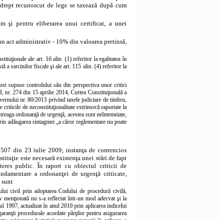
 un drept recunoscut de lege se taxează după cum
m şi pentru eliberarea unui certificat, a unei
r-un act administrativ - 10% din valoarea pretinsă,
tituţionale ale art. 16 alin. (1) referitor la egalitatea în
stă a sarcinilor fiscale şi ale art. 115 alin. (4) referitor la
fost supuse controlului său din perspectiva unor critici
I, nr. 274 din 15 aprilie 2014, Curtea Constituţională a
uvernului nr. 80/2013 privind taxele judiciare de timbru,
e criticile de neconstituţionalitate extrinsecă raportate la
întreaga ordonanţă de urgenţă, acestea sunt neîntemeiate,
 prin adăugarea sintagmei „a căror reglementare nu poate
. 507 din 23 iulie 2009, instanţa de contencios
stituţie este necesară existenţa unei stări de fapt
eres public. În raport cu obiectul criticii de
undamentare a ordonanţei de urgenţă criticate,
 sunt
lui civil prin adoptarea Codului de procedură civilă,
tiv menţionată nu s-a reflectat într-un mod adecvat şi la
nul 1997, actualizat în anul 2010 prin aplicarea indicelui
 garanţii procedurale acordate părţilor pentru asigurarea