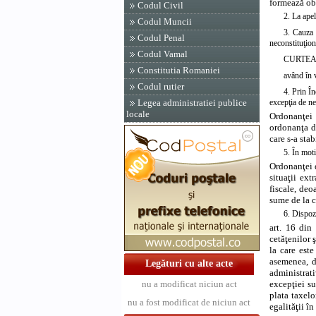
formează ob
Codul Civil
2. La apel
Codul Muncii
3. Cauza 
Codul Penal
neconstituţion
Codul Vamal
CURTEA
Constitutia Romaniei
având în v
Codul rutier
4. Prin Î
excepţia de nec
Legea administratiei publice
locale
Ordonanţei d
ordonanţa d
care s-a stab
5. În moti
Ordonanţei 
situaţii ext
fiscale, deo
sume de la c
6. Dispozi
art. 16 din
cetăţenilor 
la care este
asemenea, de
Legături cu alte acte
administrati
excepţiei su
nu a modificat niciun act
plata taxel
nu a fost modificat de niciun act
egalităţii în