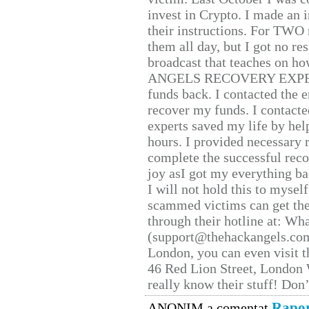
invest in Crypto. I made an i
their instructions. For TWO 
them all day, but I got no re
broadcast that teaches on h
ANGELS RECOVERY EXPERT. H
funds back. I contacted the 
recover my funds. I contact
experts saved my life by hel
hours. I provided necessary 
complete the successful reco
joy asI got my everything bac
I will not hold this to myself
scammed victims can get the
through their hotline at: W
(support@thehackangels.com
London, you can even visit th
46 Red Lion Street, London
really know their stuff! Don’
Rapor
ANONIM a comentat