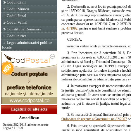
Codul Civil
2. Dezbaterile au avut loc în şedinţa publică 
Codul Muncii
şi nr. 165D/2018, Dragoş Băldescu, asistat de avoc
- S.A. din Constanţa reprezentată de avocat Ştefa
Codul Penal
cu participarea reprezentantului Ministerului Pub
Codul Vamal
conexarea dosarelor nr. 102D/2017, nr. 2.267D/20
nr. 47/1992
, pentru o mai bună studiere a problem
Constitutia Romaniei
prezenta decizie.
Codul rutier
CURTEA,
Legea administratiei publice
având în vedere actele şi lucrările dosarelor, c
locale
3. Prin Încheierea din 3 noiembrie 2016, De
pronunţate în dosarele nr. 6.860/118/2015, nr. 7.9
administrativ şi fiscal şi Tribunalul Constanţa - Sec
(3) din Legea societăţilor nr. 31/1990, excepţ
soluţionarea apelurilor formulate împotriva hotărâr
administraţie prin care s-a decis majorarea capital
hotărâri ale consiliului de administraţie prin care s
4. În motivarea excepţiei de neconstituţionalitat
în justiţie deciziile/hotărârile consiliului de admi
adunarea generală. În acest sens se susţine că prin 
majorarea capitalului social al societăţii pe acţiuni,
acţiuni nu pot fi atacate în justiţie, textul legal c
juridic.
Legături cu alte acte
5. Se mai arată că această limitare adusă prin
A modificat:
Ordonanţa de urgenţă a Guvernului nr. 82/2007
pe
Decizia 382 2018 admite exceptie
6. Prin urmare, se apreciază că persoanele inter
Legea 31 1990
lipsite, în mod nejustificat, de posibilitatea de a