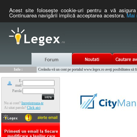
Acest site foloseşte cookie-uri pentru a vă asigura 
Continuarea navigării implică acceptarea acestora.
Mai 
Nou :
Info :
Legex.ro - portal de legislatie romaneasca. Un serviciu oferit g
Creându-vă un cont pe portalul www.legex.ro aveţi posibilitatea să fiţi
Info :
www.tntauto.ro - Managementul Integrat al Parcului Auto
Info :
Cauta coduri postale si prefixe telefonice nationale si internationale
E-
mail:
Parola:
Nu ai cont?
Inregistreaza-te
Ai uitat parola?
Click aici