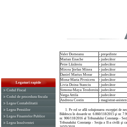
Valer Dorneanu
- preşedinte
Marian Enache
- judecător
Petre Lăzăroiu
- judecător
Mircea Ştefan Minea
- judecător
Daniel Marius Morar
- judecător
Mona-Maria Pivniceru
- judecător
Legaturi rapide
Livia Doina Stanciu
- judecător
Simona-Maya Teodoroiu
- judecător
Codul Fiscal
Varga Attila
- judecător
Codul de procedura fiscala
Andreea Costin
- magistrat-asisten
Legea Contabilitatii
Legea Pensiilor
1. Pe rol se află soluţionarea excepţiei de nec
Băldescu în dosarele nr. 6.860/118/2015 şi nr. 7.90
Legea Finantelor Publice
nr. 906/118/2016 al Tribunalului Constanţa - Sec
Legea Insolventei
Tribunalului Constanţa - Secţia a II-a civilă şi 
165D/2018.