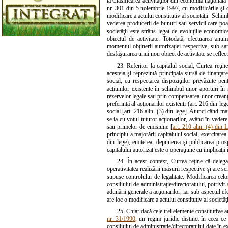
la Clasificarea activităţilor din economia naţiona
nr. 301 din 5 noiembrie 1997, cu modificările şi co
modificare a actului constitutiv al societăţii. Schim
vederea producerii de bunuri sau servicii care po
societăţii este strâns legat de evoluţiile economice,
obiectul de activitate. Totodată, efectuarea anum
momentul obţinerii autorizaţiei respective, sub san
desfăşurarea unui nou obiect de activitate se reflectă
23. Referitor la capitalul social, Curtea reţine
acesteia şi reprezintă principala sursă de finanţare
social, cu respectarea dispoziţiilor prevăzute pen
acţiunilor existente în schimbul unor aporturi în
rezervelor legale sau prin compensarea unor creanţe 
preferinţă al acţionarilor existenţi (art. 216 din leg
social [art. 216 alin. (3) din lege]. Atunci când ma
se ia cu votul tuturor acţionarilor, având în vedere 
sau primelor de emisiune [
art. 210 alin. (4) din 
principiu a majorării capitalului social, exercitare
din lege), emiterea, depunerea şi publicarea prosp
capitalului autorizat este o operaţiune cu implicaţii i
24. În acest context, Curtea reţine că dele
operativitatea realizării măsurii respective şi are se
supuse controlului de legalitate. Modificarea celor
consiliului de administraţie/directoratului, potrivit
adunării generale a acţionarilor, iar sub aspectul e
are loc o modificare a actului constitutiv al societăţi
25. Chiar dacă cele trei elemente constitutive au
nr. 31/1990
, un regim juridic distinct în ceea ce 
consiliului de administraţie/directoratului date în e