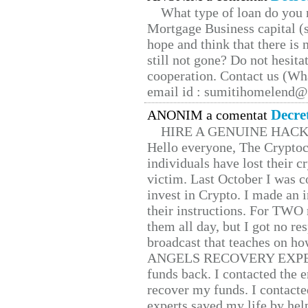
What type of loan do you 
Mortgage Business capital (s
hope and think that there is
still not gone? Do not hesita
cooperation. Contact us (W
email id : sumitihomelend
Decre
ANONIM a comentat
HIRE A GENUINE HAC
Hello everyone, The Cryptocu
individuals have lost their c
victim. Last October I was 
invest in Crypto. I made an i
their instructions. For TWO 
them all day, but I got no re
broadcast that teaches on h
ANGELS RECOVERY EXPERT. H
funds back. I contacted the 
recover my funds. I contact
experts saved my life by hel