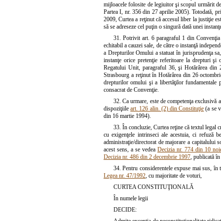
mijloacele folosite de legiuitor şi scopul urmărit d
Partea I, nr. 356 din 27 aprilie 2005). Totodată, p
2009, Curtea a reţinut că accesul liber la justiţie es
să se adreseze cel puţin o singură dată unei instanţ
31. Potrivit art. 6 paragraful 1 din Convenţia
echitabil a cauzei sale, de către o instanţă independ
a Drepturilor Omului a statuat în jurisprudenţa sa,
instanţe orice pretenţie referitoare la drepturi 
Regatului Unit, paragraful 36, şi Hotărârea din
Strasbourg a reţinut în Hotărârea din 26 octombri
drepturilor omului şi a libertăţilor fundamentale p
consacrat de Convenţie.
32. Ca urmare, este de competenţa exclusivă a le
dispoziţiile
art. 126 alin. (2) din Constituţie
(a se v
din 16 martie 1994).
33. În concluzie, Curtea reţine că textul legal cr
cu exigenţele intrinseci ale acestuia, ci refuză b
administraţie/directorat de majorare a capitalului so
acest sens, a se vedea
Decizia nr. 774 din 10 no
Decizia nr. 486 din 2 decembrie 1997
, publicată î
34. Pentru considerentele expuse mai sus, în te
Legea nr. 47/1992
, cu majoritate de voturi,
CURTEA CONSTITUŢIONALĂ
În numele
legii
DECIDE: