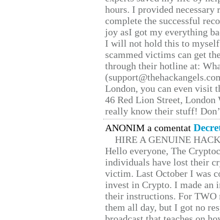
hours. I provided necessary 
complete the successful reco
joy asI got my everything bac
I will not hold this to myself
scammed victims can get the
through their hotline at: W
(support@thehackangels.com
London, you can even visit th
46 Red Lion Street, London
really know their stuff! Don’
Decre
ANONIM a comentat
HIRE A GENUINE HAC
Hello everyone, The Cryptocu
individuals have lost their c
victim. Last October I was 
invest in Crypto. I made an i
their instructions. For TWO 
them all day, but I got no re
broadcast that teaches on h