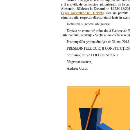
Admite excepţia de neconstituţionalitate ridic
a II-a civilă, de contencios administrativ şi fis
Alexandru Băldescu în Dosarul nr. 4.373/118/2016 a
Legea societăţilor nr. 31/1990
, care nu permite c
administraţie, respectiv directoratului luate în exerc
Definitivă şi general obligatorie.
Decizia se comunică celor două Camere ale Par
Tribunalului Constanţa - Secţia a II-a civilă şi se 
Pronunţată în şedinţa din data de 31 mai 2018.
PREŞEDINTELE CURŢII CONSTITUŢIO
prof. univ. dr. VALER DORNEANU
Magistrat-asistent,
Andreea Costin