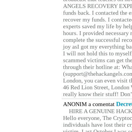
ANGELS RECOVERY EXPERT. H
funds back. I contacted the 
recover my funds. I contact
experts saved my life by hel
hours. I provided necessary 
complete the successful reco
joy asI got my everything bac
I will not hold this to myself
scammed victims can get the
through their hotline at: W
(support@thehackangels.com
London, you can even visit th
46 Red Lion Street, London
really know their stuff! Don’
Decre
ANONIM a comentat
HIRE A GENUINE HAC
Hello everyone, The Cryptocu
individuals have lost their c
victim. Last October I was 