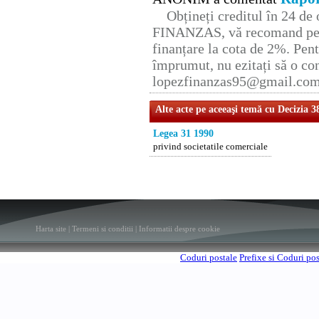
Obțineți creditul în 24 d
FINANZAS, vă recomand pent
finanțare la cota de 2%. Pent
împrumut, nu ezitați să o con
lopezfinanzas95@gmail.co
Alte acte pe aceeaşi temă cu Decizia 3
Legea 31 1990
privind societatile comerciale
Harta site
|
Termeni si conditii
|
Informatii despre cookie
Coduri postale
Prefixe si Coduri po