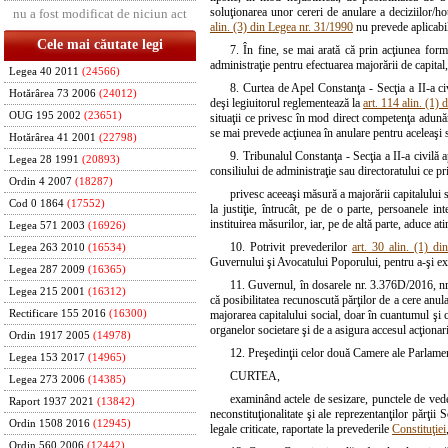
soluţionarea unor cereri de anulare a deciziilor/hot
nu a fost modificat de niciun act
alin. (3) din Legea nr. 31/1990
nu prevede aplicabili
Cele mai căutate legi
7. În fine, se mai arată că prin acţiunea form
administraţie pentru efectuarea majorării de capital
Legea 40 2011
(24566)
8. Curtea de Apel Constanţa - Secţia a II-a civi
Hotărârea 73 2006
(24012)
deşi legiuitorul reglementează la
art. 114 alin. (1)
OUG 195 2002
(23651)
situaţii ce privesc în mod direct competenţa adunăr
se mai prevede acţiunea în anulare pentru aceleaşi s
Hotărârea 41 2001
(22798)
9. Tribunalul Constanţa - Secţia a II-a civilă a
Legea 28 1991
(20893)
consiliului de administraţie sau directoratului ce pr
Ordin 4 2007
(18287)
privesc aceeaşi măsură a majorării capitalului so
Cod 0 1864
(17552)
la justiţie, întrucât, pe de o parte, persoanele i
instituirea măsurilor, iar, pe de altă parte, aduce at
Legea 571 2003
(16926)
10. Potrivit prevederilor
art. 30 alin. (1) d
Legea 263 2010
(16534)
Guvernului şi Avocatului Poporului, pentru a-şi exp
Legea 287 2009
(16365)
11. Guvernul, în dosarele nr. 3.376D/2016, nr.
Legea 215 2001
(16312)
că posibilitatea recunoscută părţilor de a cere anula
Rectificare 155 2016
(16300)
majorarea capitalului social, doar în cuantumul şi co
organelor societare şi de a asigura accesul acţionari
Ordin 1917 2005
(14978)
12. Preşedinţii celor două Camere ale Parlamen
Legea 153 2017
(14965)
CURTEA,
Legea 273 2006
(14385)
examinând actele de sesizare, punctele de vede
Raport 1937 2021
(13842)
neconstituţionalitate şi ale reprezentanţilor părţi
Ordin 1508 2016
(12945)
legale criticate, raportate la prevederile
Constituţiei
Ordin 560 2006
(12442)