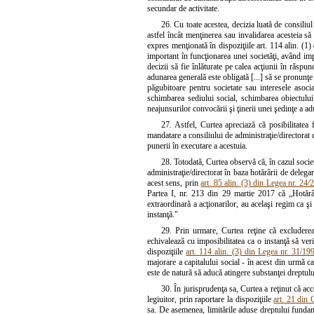
secundar de activitate.
26. Cu toate acestea, decizia luată de consiliul
astfel încât menţinerea sau invalidarea acesteia să f
expres menţionată în dispoziţiile art. 114 alin. (1)
important în funcţionarea unei societăţi, având impl
decizii să fie înlăturate pe calea acţiunii în răspun
adunarea generală este obligată [...] să se pronunţe 
păgubitoare pentru societate sau interesele asoci
schimbarea sediului social, schimbarea obiectului
neajunsurilor convocării şi ţinerii unei şedinţe a adu
27. Astfel, Curtea apreciază că posibilitatea 
mandatare a consiliului de administraţie/directorat d
punerii în executare a acestuia.
28. Totodată, Curtea observă că, în cazul societ
administraţie/directorat în baza hotărârii de delegar
acest sens, prin
art. 85 alin. (3) din Legea nr. 24/
Partea I, nr. 213 din 29 martie 2017 că „Hotărâri
extraordinară a acţionarilor, au acelaşi regim ca şi 
instanţă."
29. Prin urmare, Curtea reţine că excluderea 
echivalează cu imposibilitatea ca o instanţă să veri
dispoziţiile
art. 114 alin. (3) din Legea nr. 31/19
majorare a capitalului social - în acest din urmă ca
este de natură să aducă atingere substanţei dreptului
30. În jurisprudenţa sa, Curtea a reţinut că acc
legiuitor, prin raportare la dispoziţiile
art. 21 din 
sa. De asemenea, limitările aduse dreptului fundam