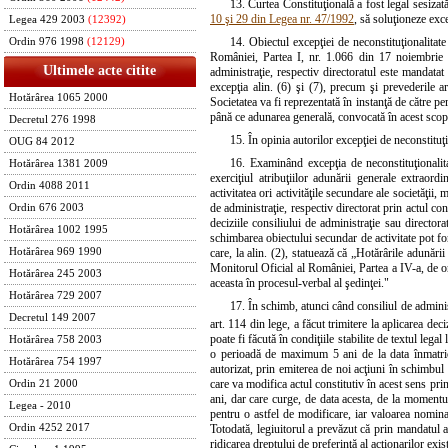
13. Curtea Constituţională a fost legal sesizată
10 şi 29 din Legea nr. 47/1992
, să soluţioneze exce
Legea 429 2003
(12392)
14. Obiectul excepţiei de neconstituţionalitate 
Ordin 976 1998
(12129)
României, Partea I, nr. 1.066 din 17 noiembrie 2
Ultimele acte citite
administraţie, respectiv directoratul este mandatat 
excepţia alin. (6) şi (7), precum şi prevederile ar
Hotărârea 1065 2000
Societatea va fi reprezentată în instanţă de către pe
până ce adunarea generală, convocată în acest scop,
Decretul 276 1998
15. În opinia autorilor excepţiei de neconstituţio
OUG 84 2012
16. Examinând excepţia de neconstituţionalit
Hotărârea 1381 2009
exerciţiul atribuţiilor adunării generale extraordi
Ordin 4088 2011
activitatea ori activităţile secundare ale societăţii,
de administraţie, respectiv directorat prin actul con
Ordin 676 2003
deciziile consiliului de administraţie sau director
Hotărârea 1002 1995
schimbarea obiectului secundar de activitate pot form
Hotărârea 969 1990
care, la alin. (2), statuează că „Hotărârile adunării
Monitorul Oficial al României, Partea a IV-a, de ori
Hotărârea 245 2003
aceasta în procesul-verbal al şedinţei."
Hotărârea 729 2007
17. În schimb, atunci când consiliul de administ
Decretul 149 2007
art. 114 din lege, a făcut trimitere la aplicarea deci
poate fi făcută în condiţiile stabilite de textul legal
Hotărârea 758 2003
o perioadă de maximum 5 ani de la data înmatricul
Hotărârea 754 1997
autorizat, prin emiterea de noi acţiuni în schimbul a
care va modifica actul constitutiv în acest sens pri
Ordin 21 2000
ani, dar care curge, de data acesta, de la momentul
Legea - 2010
pentru o astfel de modificare, iar valoarea nominal
Ordin 4252 2017
Totodată, legiuitorul a prevăzut că prin mandatul aco
ridicarea dreptului de preferinţă al acţionarilor exist