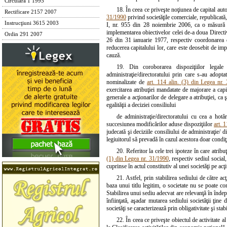
Circulara 1 1995
18. În ceea ce priveşte noţiunea de capital auto
Rectificare 2157 2007
31/1990
privind societăţile comerciale, republicată
Instrucţiuni 3615 2003
I, nr. 955 din 28 noiembrie 2006, ca o măsură de
implementarea obiectivelor celei de-a doua Directi
Ordin 291 2007
26 din 31 ianuarie 1977, respectiv coordonarea di
reducerea capitalului lor, care este deosebit de impo
cauză.
19. Din coroborarea dispoziţiilor legale 
administraţie/directoratului prin care s-au adopta
nominalizate de
art. 114 alin. (3) din Legea nr.
exercitarea atribuţiei mandatate de majorare a capit
generale a acţionarilor de delegare a atribuţiei, c
egalităţii a deciziei consiliului
de administraţie/directoratului cu cea a hotă
succesiunea modificărilor aduse dispoziţiilor
art. 
judecată şi deciziile consiliului de administraţie/ d
legiuitorul să prevadă în cazul acestora doar condiţi
20. Referitor la cele trei ipoteze în care atribu
(1) din Legea nr. 31/1990
, respectiv sediul social
cuprinse în actul constitutiv al unei societăţi pe acţiun
21. Astfel, prin stabilirea sediului de către ac
baza unui titlu legitim, o societate nu se poate con
Stabilirea unui sediu adecvat are relevanţă în îndepli
înfiinţată, aşadar mutarea sediului societăţii ţine 
societăţi se caracterizează prin obligativitate şi stabi
22. În ceea ce priveşte obiectul de activitate al