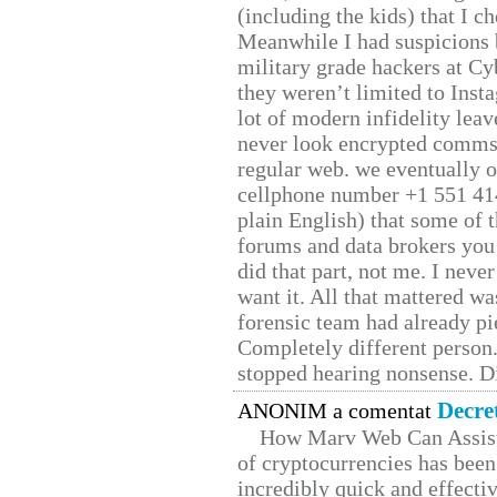
(including the kids) that I ch
Meanwhile I had suspicions 
military grade hackers at Cy
they weren’t limited to Inst
lot of modern infidelity leav
never look encrypted comms, 
regular web. we eventually 
cellphone number +1 551 41
plain English) that some of t
forums and data brokers you 
did that part, not me. I neve
want it. All that mattered w
forensic team had already pie
Completely different person
stopped hearing nonsense. Di
Decre
ANONIM a comentat
How Marv Web Can Assist
of cryptocurrencies has be
incredibly quick and effecti