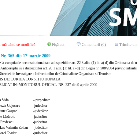
-mă când se modifică
Fişă act
Comentarii (0)
Trimite un
r. 365 din 17 martie 2009
e la exceptia de neconstitutionalitate a dispozitiilor art. 22 3 alin. (1) lit. a)-d) din Ordonanta 
Anticoruptie si a dispozitiilor art. 20 1 alin. (1) lit. a)-d) din Legea nr. 508/2004 privind înfiint
irectiei de Investigare a Infractiunilor de Criminalitate Organizata si Terorism
IS DE: CURTEA CONSTITUTIONALA
LICAT IN: MONITORUL OFICIAL NR. 237 din 9 aprilie 2009
oan Vida
- preşedinte
pazia Cojocaru -judecător
sinte Gaspar -judecător
tre Lăzăroiu -judecător
n Predescu -judecător
kas Valentin Zoltan -judecător
dorel Toader
-judecător