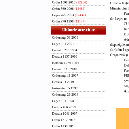
Ordin 1508 2016
(12966)
Direcţia Naţi
Ministerului P
Ordin 560 2006
(12482)
Pen
Legea 429 2003
(12437)
din Legea nr.
Ordin 976 1998
(12147)
CU
In 
Ultimele acte citite
DE
Ordonanţa 38 2003
Adm
Legea 191 2001
dispoziţiile ar
a)-d) din Lege
Decretul 253 1994
Organizată şi 
Decizia 1137 2008
Dec
Hotărârea 280 1994
Defi
Decretul 110 2010
Pro
PR
Ordonanţa 11 2007
prof
Decizia 94 2019
Mag
Instrucţiuni 5 1997
Afr
Ordonanţa 29 2004
Legea 191 1998
Decizia 466 2019
Decizia 1041 2007
Ordin 1212 2015
Ordin 1139 2018