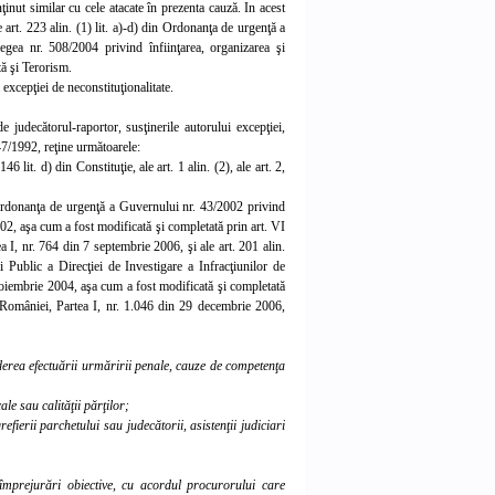
nut similar cu cele atacate în prezenta cauză. In acest
e art. 22
3
alin. (1) lit. a)-d) din Ordonanţa de urgenţă a
 Legea nr. 508/2004 privind înfiinţarea, organizarea şi
tă şi Terorism.
excepţiei de neconstituţ
ionalitate.
judecătorul-raportor, susţinerile autorului excepţiei,
 47/1992, reţine următoarele:
6 lit. d) din Constituţie, ale art. 1 alin. (2), ale art. 2,
 Ordonanţa de urgenţă a Guvernului nr. 43/2002 privind
002, aşa cum a fost modificată şi completată prin art.
VI
ea
I, nr. 764 din
7 septembrie 2006, şi ale art. 20
1
alin.
i Public a Direcţiei de Investigare a Infracţiunilor de
oiembrie 2004, aşa cum a fost modificată şi completată
 României, Partea
I,
nr. 1.046 din 29 decembrie 2006,
ederea efectuării urmăririi penale, cauze de competenţa
le sau calităţii părţilor;
fierii parchetului sau judecătorii, asistenţii judiciari
împrejurări obiective, cu acordul procurorului care