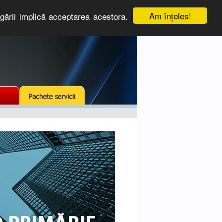
Am înţeles!
igării implică acceptarea acestora.