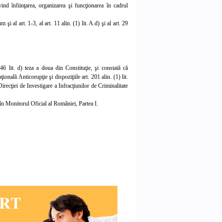
vind înfiinţarea, organizarea şi funcţionarea în cadrul
 şi al art. 1-3, al art. 11 alin. (1) lit. A.d) şi al art. 29
46 lit. d) teza a doua din Constituţie, şi constată că
ţională Anticorupţie şi dispoziţiile
art. 201
alin. (1) lit.
irecţiei de Investigare a Infracţiunilor de Criminalitate
 în Monitorul Oficial al României, Partea
I.