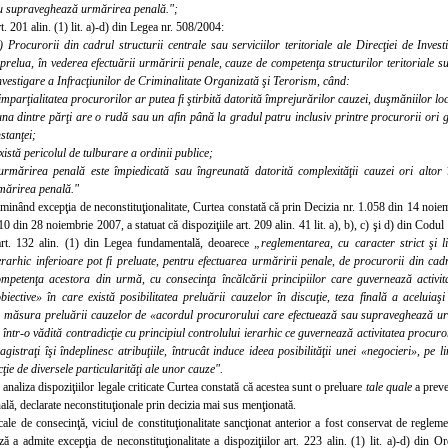
au supraveghează urmărirea penală.";
t. 201 alin. (1) lit. a)-d) din Legea nr. 508/2004:
) Procurorii din cadrul structurii centrale sau serviciilor teritoriale ale Direcţiei de Inves
prelua, în vederea efectuării urmăririi penale, cauze de competenţa structurilor teritoriale su
Investigare a Infracţiunilor de Criminalitate Organizată şi Terorism, când:
imparţialitatea procurorilor ar putea fi ştirbită datorită împrejurărilor cauzei, duşmăniilor loca
una dintre părţi are o rudă sau un afin până la gradul patru inclusiv printre procurorii ori gre
nstanţei;
există pericolul de tulburare a ordinii
publice;
urmărirea penală este împiedicată sau îngreunată datorită complexităţii cauzei ori altor 
mărirea penală."
minând excepţia de neconstituţionalitate, Curtea constată că prin Decizia nr. 1.058 din 14 noie
10 din 28 noiembrie 2007, a statuat că dispoziţiile art. 209 alin. 4
1
lit. a), b), c) şi d) din Codu
art. 132 alin. (1) din Legea fundamentală, deoarece
„reglementarea, cu caracter strict şi l
erarhic inferioare pot fi preluate, pentru efectuarea urmăririi penale, de procurorii din ca
competenţa acestora din urmă, cu consecinţa încălcării principiilor care guvernează activita
biective» în care există posibilitatea preluării cauzelor în discuţie, teza finală a aceluiaşi
ă măsura preluării cauzelor de «acordul procurorului care efectuează sau supraveghează ur
într-o vădită contradicţie cu principiul controlului ierarhic ce guvernează activitatea procuror
gistraţi îşi îndeplinesc atribuţiile, întrucât induce ideea posibilităţii unei «negocieri», pe 
cţie de diversele particularităţi ale unor cauze".
 analiza dispoziţiilor legale criticate Curtea constată că acestea sunt o preluare
tale quale
a preve
lă, declarate neconstituţionale prin decizia mai sus menţionată.
cale de consecinţă, viciul de constituţionalitate sancţionat anterior a fost conservat de reglem
ă a admite excepţia de neconstituţionalitate a dispoziţiilor art. 22
3
alin. (1) lit. a)-d) din 