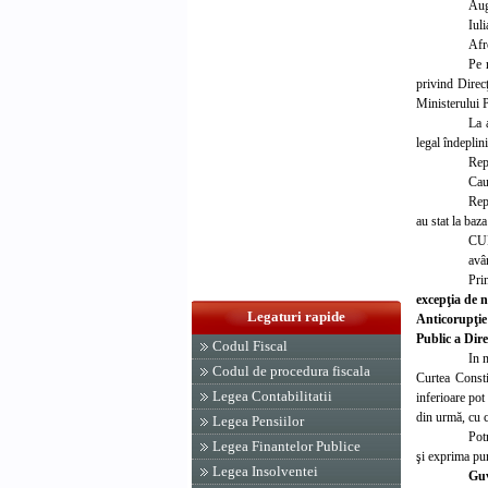
Au
Iu
Afr
Pe r
privind Direcţ
Ministerului P
La 
legal îndeplini
Rep
Cauz
Rep
au stat la baz
CU
avâ
Pri
excepţia de n
Legaturi rapide
Anticorupţie 
Public a Dire
Codul Fiscal
In 
Codul de procedura fiscala
Curtea Constit
Legea Contabilitatii
inferioare pot
din urmă, cu c
Legea Pensiilor
Pot
Legea Finantelor Publice
şi exprima pun
Legea Insolventei
Gu