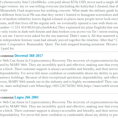
 cybersecurity firm CyberH4cks. com paid about $55k USD, never used a single file 
onger version: my ex was telling everyone (including the kids) that I cheated, that s
. Meanwhile I had suspicions but nothing concrete. What made the military grade ha
different from local PIs was that they weren’t limited to Instagram screenshots and
ot of modern infidelity leaves digital exhaust in places most people never look en
unts, stuff that lives off the regular web. we eventually opened a case with them on
number +1 551 414 8634 (@cyberh4cks) They explained (in plain English) that som
e only exists in dark-web forums and data brokers you access via Tor / onion routin
rt, not me. I never even asked for the raw material. Didn’t want it. All that mattered 
n independent forensic team had already pieced together the timeline. After that?
erson. Cooperative. Reasonable. Quiet. The kids stopped hearing nonsense. Divorce
I paid for.
comentat
Decretul 360 2017
 Web Can Assist in Cryptocurrency Recovery The recovery of cryptocurrencies ha
ized by MARV Web. They are incredibly quick and effective, making sure that ever
t a hitch. Their customer support is always accessible and friendly, and their servi
 dependability. I've never felt more confident or comfortable about my ability to pr
rrency holdings. Because of their exceptional quickness, dependability, and effect
covery, MARV Web stands out in the industry and is highly recommended! They can 
ess: marv.web@mail.com WhatsApp;+601126730582 Web;https://marvweb9.wixsi
-expe
comentat
Legea 266 2001
 Web Can Assist in Cryptocurrency Recovery The recovery of cryptocurrencies ha
ized by MARV Web. They are incredibly quick and effective, making sure that ever
t a hitch. Their customer support is always accessible and friendly, and their servi
 dependability. I've never felt more confident or comfortable about my ability to pr