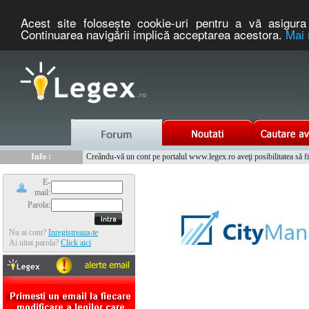
Acest site foloseşte cookie-uri pentru a vă asigura 
Continuarea navigării implică acceptarea acestora.
Mai 
Nou :
Legex.ro - portal de legislatie romaneasca. Un serviciu oferit g
Info :
Creându-vă un cont pe portalul www.legex.ro aveţi posibilitatea să fiţi
Info :
www.tntauto.ro - Managementul Integrat al Parcului Auto
E-
mail:
Parola:
Nu ai cont?
Inregistreaza-te
Ai uitat parola?
Click aici