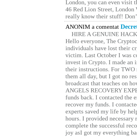
London, you can even visit th
46 Red Lion Street, London
really know their stuff! Don’
Decre
ANONIM a comentat
HIRE A GENUINE HAC
Hello everyone, The Cryptocu
individuals have lost their c
victim. Last October I was 
invest in Crypto. I made an i
their instructions. For TWO 
them all day, but I got no re
broadcast that teaches on h
ANGELS RECOVERY EXPERT. H
funds back. I contacted the 
recover my funds. I contact
experts saved my life by hel
hours. I provided necessary 
complete the successful reco
joy asI got my everything bac