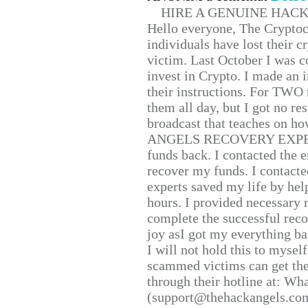
HIRE A GENUINE HAC
Hello everyone, The Cryptocu
individuals have lost their c
victim. Last October I was 
invest in Crypto. I made an i
their instructions. For TWO 
them all day, but I got no re
broadcast that teaches on h
ANGELS RECOVERY EXPERT. H
funds back. I contacted the 
recover my funds. I contact
experts saved my life by hel
hours. I provided necessary 
complete the successful reco
joy asI got my everything bac
I will not hold this to myself
scammed victims can get the
through their hotline at: W
(support@thehackangels.com