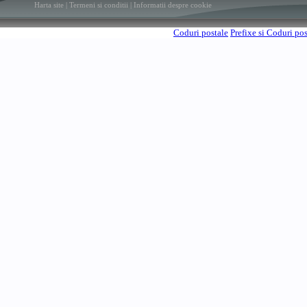
Harta site
|
Termeni si conditii
|
Informatii despre cookie
Coduri postale
Prefixe si Coduri po