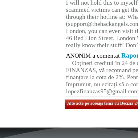
I will not hold this to myself
scammed victims can get the
through their hotline at: W
(support@thehackangels.com
London, you can even visit th
46 Red Lion Street, London
really know their stuff! Don’
Rapor
ANONIM a comentat
Obțineți creditul în 24 d
FINANZAS, vă recomand pent
finanțare la cota de 2%. Pent
împrumut, nu ezitați să o con
lopezfinanzas95@gmail.co
Alte acte pe aceeaşi temă cu Decizia 2