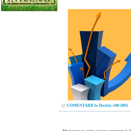
COMENTARII la Decizia 248/2001
Momentan nu exista niciun comentariu la 