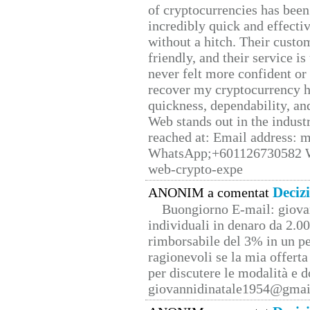
of cryptocurrencies has be
incredibly quick and effecti
without a hitch. Their custo
friendly, and their service i
never felt more confident or
recover my cryptocurrency h
quickness, dependability, an
Web stands out in the indus
reached at: Email address:
WhatsApp;+601126730582 W
web-crypto-expe
Deciz
ANONIM a comentat
Buongiorno E-mail: giova
individuali in denaro da 2.00
rimborsabile del 3% in un pe
ragionevoli se la mia offerta
per discutere le modalità e 
giovannidinatale1954@­gmai