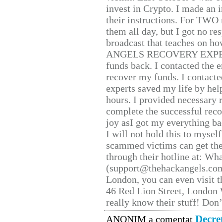
invest in Crypto. I made an i
their instructions. For TWO 
them all day, but I got no re
broadcast that teaches on h
ANGELS RECOVERY EXPERT. H
funds back. I contacted the 
recover my funds. I contact
experts saved my life by hel
hours. I provided necessary 
complete the successful reco
joy asI got my everything bac
I will not hold this to myself
scammed victims can get the
through their hotline at: W
(support@thehackangels.com
London, you can even visit th
46 Red Lion Street, London
really know their stuff! Don’
Decre
ANONIM a comentat