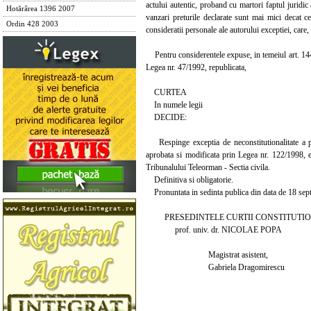
actului autentic, proband cu martori faptul juridic
Hotărârea 1396 2007
vanzari preturile declarate sunt mai mici decat ce
Ordin 428 2003
consideratii personale ale autorului exceptiei, care
Pentru considerentele expuse, in temeiul art. 144 lit. 
Legea nr. 47/1992, republicata,
CURTEA
In numele legii
DECIDE:
Respinge exceptia de neconstitutionalitate a pre
aprobata si modificata prin Legea nr. 122/1998, 
Tribunalului Teleorman - Sectia civila.
Definitiva si obligatorie.
Pronuntata in sedinta publica din data de 18 sep
PRESEDINTELE CURTII CONSTITUTIO
prof. univ. dr. NICOLAE POPA
Magistrat asistent,
Gabriela Dragomirescu