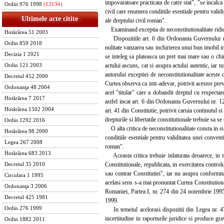
impovaratoare practicata de catre stat", "se incalca 
Ordin 976 1998
(12134)
civil care enumera conditiile esentiale pentru validi
Ultimele acte citite
ale dreptului civil roman".
Examinand exceptia de neconstitutionalitate ridicat
Hotărârea 51 2003
Dispozitiile art. 6 din Ordonanta Guvernului nr. 
Ordin 859 2018
nulitate vanzarea sau inchirierea unui bun imobil in 
Decizia 1 2021
se inteleg sa plateasca un pret mai mare sau o chiri
actului ascuns, cat si asupra actului autentic, iar t
Ordin 121 2003
autorului exceptiei de neconstitutionalitate aceste d
Decretul 452 2000
Curtea observa ca intr-adevar, potrivit acestor preve
Ordonanţa 48 2004
acel "titular" care a dobandit dreptul cu respectare
Hotărârea 7 2017
astfel incat art. 6 din Ordonanta Guvernului nr. 1
Hotărârea 1502 2004
art. 41 din Constitutie, potrivit caruia continutul s
drepturile si libertatile constitutionale trebuie sa s
Ordin 1292 2016
O alta critica de neconstitutionalitate consta in s
Hotărârea 98 2000
conditiile esentiale pentru validitatea unei convent
Legea 267 2008
roman".
Hotărârea 683 2013
Aceasta critica trebuie inlaturata deoarece, in te
Constitutionale, republicata, in exercitarea contro
Decretul 35 2010
sau contrar Constitutiei", iar nu asupra conformita
Circulara 1 1995
acelasi sens s-a mai pronuntat Curtea Constitutiona
Ordonanţa 3 2006
Romaniei, Partea I, nr. 274 din 24 noiembrie 1995,
Decretul 425 1981
1999.
Ordin 276 1999
In temeiul acelorasi dispozitii din Legea nr. 47
incertitudine in raporturile juridice si produce gr
Ordin 1882 2011