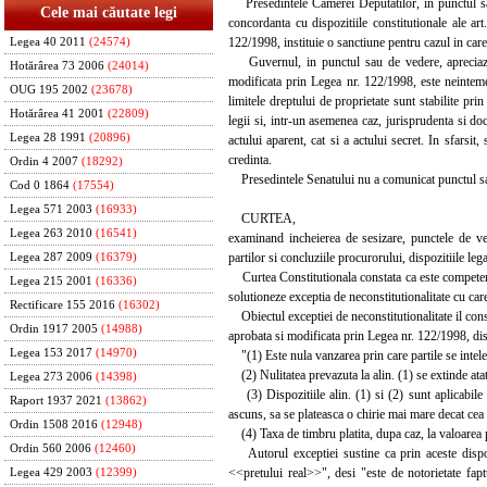
Presedintele Camerei Deputatilor, in punctul sau d
Cele mai căutate legi
concordanta cu dispozitiile constitutionale ale a
122/1998, instituie o sanctiune pentru cazul in care
Legea 40 2011
(24574)
Guvernul, in punctul sau de vedere, apreciaza c
Hotărârea 73 2006
(24014)
modificata prin Legea nr. 122/1998, este neintemeia
OUG 195 2002
(23678)
limitele dreptului de proprietate sunt stabilite prin
Hotărârea 41 2001
(22809)
legii si, intr-un asemenea caz, jurisprudenta si doct
Legea 28 1991
(20896)
actului aparent, cat si a actului secret. In sfarsit,
credinta.
Ordin 4 2007
(18292)
Presedintele Senatului nu a comunicat punctul s
Cod 0 1864
(17554)
Legea 571 2003
(16933)
CURTEA,
Legea 263 2010
(16541)
examinand incheierea de sesizare, punctele de ved
partilor si concluziile procurorului, dispozitiile leg
Legea 287 2009
(16379)
Curtea Constitutionala constata ca este competenta, 
Legea 215 2001
(16336)
solutioneze exceptia de neconstitutionalitate cu care
Rectificare 155 2016
(16302)
Obiectul exceptiei de neconstitutionalitate il const
Ordin 1917 2005
(14988)
aprobata si modificata prin Legea nr. 122/1998, disp
Legea 153 2017
(14970)
"(1) Este nula vanzarea prin care partile se inteleg
(2) Nulitatea prevazuta la alin. (1) se extinde atat 
Legea 273 2006
(14398)
(3) Dispozitiile alin. (1) si (2) sunt aplicabile 
Raport 1937 2021
(13862)
ascuns, sa se plateasca o chirie mai mare decat cea ca
Ordin 1508 2016
(12948)
(4) Taxa de timbru platita, dupa caz, la valoarea pre
Ordin 560 2006
(12460)
Autorul exceptiei sustine ca prin aceste dispozit
<<pretului real>>", desi "este de notorietate fapt
Legea 429 2003
(12399)