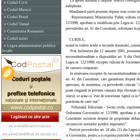
La apelul nominal a raspuns Marcel Gheorghe, prin
Codul Civil
indeplinita.
Codul Muncii
Mandatarul partii prezente depune note scrise i
Codul Penal
Reprezentantul Ministerului Public solicita resp
12/1998, aprobata si modificata prin Legea nr. 122
Codul Vamal
prevederilor art. 41 din Constitutie, referitoare la pr
Constitutia Romaniei
Codul rutier
CURTEA,
avand in vedere actele si lucrarile dosarului, const
Legea administratiei publice
locale
Prin Incheierea din 12 ianuarie 2001, pronuntata 
neconstitutionalitate a dispozitiilor art. 6 din O
Legea nr. 122/1998, exceptie ridicata de Societate
de vanzare-cumparare.
In motivarea exceptiei de neconstitutionalitate s
art. 41 din Constitutie, care garanteaza dreptul d
apreciaza, de asemenea, ca prevederile criticate "c
poate razgandi in privinta vanzarii deja efectuate si
sfarsit, se arata ca "este de notorietate faptul ca i
practicata de catre stat".
Tribunalul Teleorman - Sectia civila, exprimandu-
Ordonanta Guvernului nr. 12/1998, aprobata si mod
Legături cu alte acte
Constitutie ocroteste dreptul de proprietate doband
circumscrie normelor juridice imperative".
nu a modificat niciun act
Potrivit prevederilor art. 24 alin. (1) din Legea n
nu a fost modificat de niciun act
si Guvernului, pentru a-si exprima punctele de veder