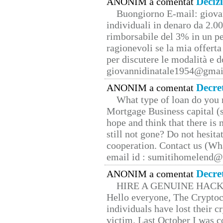
Deciz
ANONIM a comentat
Buongiorno E-mail: giova
individuali in denaro da 2.00
rimborsabile del 3% in un pe
ragionevoli se la mia offerta
per discutere le modalità e 
giovannidinatale1954@­gmai
Decre
ANONIM a comentat
What type of loan do you 
Mortgage Business capital (s
hope and think that there is
still not gone? Do not hesita
cooperation. Contact us (W
email id : sumitihomelend
Decre
ANONIM a comentat
HIRE A GENUINE HAC
Hello everyone, The Cryptocu
individuals have lost their c
victim. Last October I was 