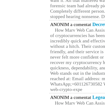
want it. All that mattered w
forensic team had already pie
Completely different person
stopped hearing nonsense. Di
Decre
ANONIM a comentat
How Marv Web Can Assist
of cryptocurrencies has be
incredibly quick and effecti
without a hitch. Their custo
friendly, and their service i
never felt more confident or
recover my cryptocurrency h
quickness, dependability, an
Web stands out in the indus
reached at: Email address:
WhatsApp;+601126730582 W
web-crypto-expe
Legea
ANONIM a comentat
How Marv Web Can Assist