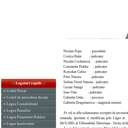
Nicolae Popa - presedinte
Costica Bulai - judecator
Nicolae Cochinescu - judecator
Constantin Doldur - judecator
Kozsokar Gabor - judecator
Petre Ninosu - judecator
Serban Viorel Stanoiu - judecator
Legaturi rapide
Lucian Stangu - judecator
Codul Fiscal
Ioan Vida - judecator
Codul de procedura fiscala
Gabriela Ghita - procuror
Gabriela Dragomirescu - magistrat-asistent
Legea Contabilitatii
Legea Pensiilor
Pe rol se afla solutionarea exceptiei de neconstit
Legea Finantelor Publice
notariala, aprobata si modificata prin Legea nr
84/A/2001 al Tribunalului Teleorman - Sectia civil
Legea Insolventei