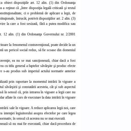
ca obiect dispoziţiile art. 12 alin. (1) din Ordonanţa
a reţinut că „între dispoziţia legală criticată şi textul
nstituţionalitate, ci o problemă de aplicare a legii, de
ţionale, întrucât, potrivit dispoziţiilor art. 2 alin. (3)
vire la care a fost sesizată, fără a putea modifica sau
art. 12 alin. (1) din Ordonanţa Guvernului nr. 2/2001
eritoare la fenomenul contravenţional, poate decide la un
intă un pericol social redus, să fie scoase din domeniul
travenţie, ea nu se mai sancţionează, chiar dacă a fost
ea cu titlu general a faptelor săvârşite şi produc efecte
are s-au produs sub imperiul actului normativ anterior
izată prin raportare la momentul intrării în vigoare a
tul săvârşirii şi constatării acesteia, cât şi sub aspectul
să în sensul că, prin intrarea în vigoare a legii care nu
ar aflate în curs de executare la data intrării în vigoare
ntrării sale în vigoare. A reduce aplicarea legii noi, care
a intenţiei legiuitorului asupra efectelor pe care legea
 normativ, în sensul că acestea nu se mai execută.
rmează să nu mai fie executată, chiar dacă procedura de