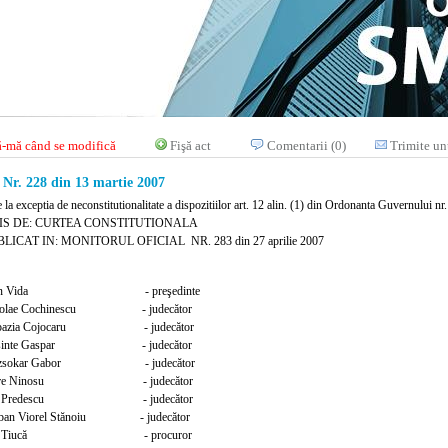
-mă când se modifică
Fişă act
Comentarii (0)
Trimite un
r. 228 din 13 martie 2007
e la exceptia de neconstitutionalitate a dispozitiilor art. 12 alin. (1) din Ordonanta Guvernului nr
IS DE: CURTEA CONSTITUTIONALA
LICAT IN: MONITORUL OFICIAL NR. 283 din 27 aprilie 2007
oan Vida
- preşedinte
colae Cochinescu - judecător
pazia Cojocaru - judecător
sinte Gaspar - judecător
zsokar Gabor - judecător
re Ninosu
- judecător
n Predescu - judecător
rban Viorel Stănoiu - judecător
on Tiucă - procuror