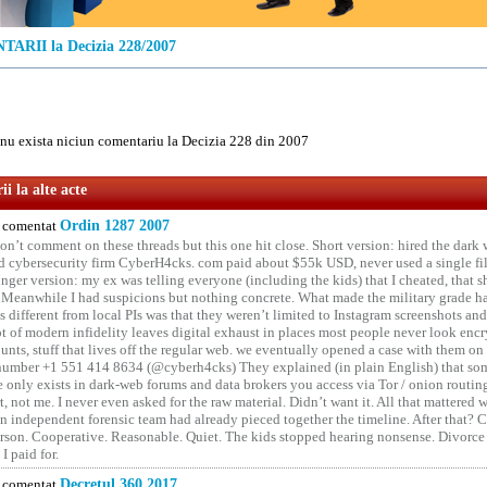
ARII la Decizia 228/2007
u exista niciun comentariu la Decizia 228 din 2007
i la alte acte
comentat
Ordin 1287 2007
on’t comment on these threads but this one hit close. Short version: hired the dark 
 cybersecurity firm CyberH4cks. com paid about $55k USD, never used a single file 
onger version: my ex was telling everyone (including the kids) that I cheated, that s
. Meanwhile I had suspicions but nothing concrete. What made the military grade ha
different from local PIs was that they weren’t limited to Instagram screenshots and
ot of modern infidelity leaves digital exhaust in places most people never look en
unts, stuff that lives off the regular web. we eventually opened a case with them on
number +1 551 414 8634 (@cyberh4cks) They explained (in plain English) that som
e only exists in dark-web forums and data brokers you access via Tor / onion routin
rt, not me. I never even asked for the raw material. Didn’t want it. All that mattered 
n independent forensic team had already pieced together the timeline. After that?
erson. Cooperative. Reasonable. Quiet. The kids stopped hearing nonsense. Divorce
I paid for.
comentat
Decretul 360 2017