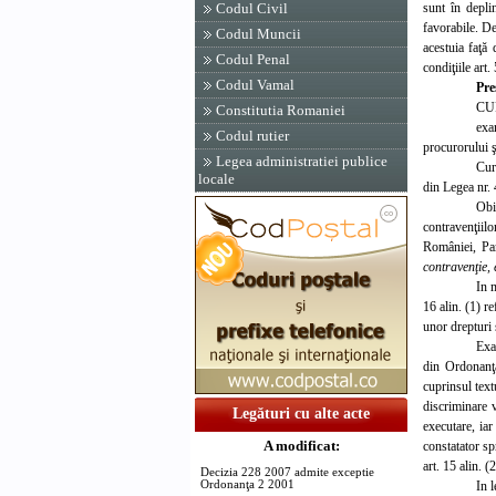
sunt în depli
Codul Civil
favorabile. De 
Codul Muncii
acestuia faţă 
Codul Penal
condiţiile art
Codul Vamal
Pre
CU
Constitutia Romaniei
exa
Codul rutier
procurorului ş
Legea administratiei publice
Curt
locale
din Legea nr. 
Obi
contravenţiil
României, Pa
contravenţie, 
In m
16 alin. (1) re
unor drepturi s
Exam
din Ordonanţa
cuprinsul text
discriminare v
Legături cu alte acte
executare, iar
A modificat:
constatator sp
art. 15 alin. (2
Decizia 228 2007 admite exceptie
In l
Ordonanţa 2 2001