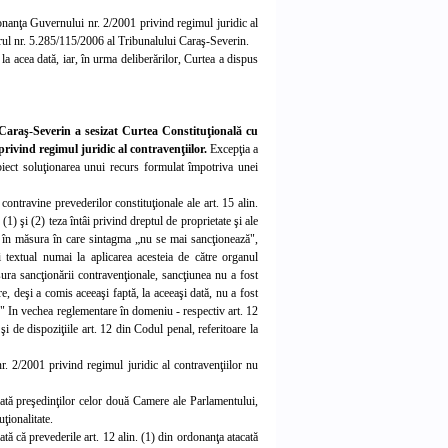
rdonanţa Guvernului nr. 2/2001 privind regimul juridic al
ul nr. 5.285/115/2006 al Tribunalului Caraş-Severin.
a acea dată, iar, în urma deliberărilor, Curtea a dispus
Caraş-Severin a sesizat Curtea Constituţională cu
privind regimul juridic al contravenţiilor.
Excepţia a
ect soluţionarea unui recurs formulat împotriva unei
t contravine prevederilor constituţionale ale art. 15 alin.
n. (1) şi (2) teza întâi privind dreptul de proprietate şi ale
 că, în măsura în care sintagma „nu se mai sancţionează",
şi textual numai la aplicarea acesteia de către organul
ăsura sancţionării contravenţionale, sancţiunea nu a fost
re, deşi a comis aceeaşi faptă, la aceeaşi dată, nu a fost
e." In vechea reglementare în do
meniu - respectiv art. 12
şi de dispoziţiile art. 12 din Codul penal, referitoare la
r. 2/2001 privind regimul juridic al contravenţiilor nu
icată preşedinţilor celor două Camere ale Parlamentului,
ţionalitate.
rată că prevederile art. 12 alin. (1) din ordonanţa atacată