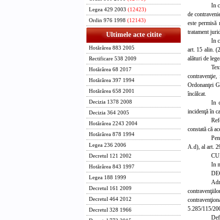
In 
Legea 429 2003
(12423)
de contravenie
Ordin 976 1998
(12143)
este permisă n
tratament jurid
Ultimele acte citite
In
c
Hotărârea 883 2005
art. 15 alin. 
alături de lege
Rectificare 538 2009
Tex
Hotărârea 68 2017
contravenţie, 
Hotărârea 397 1994
Ordonanţei Guv
Hotărârea 658 2001
încălcat.
In 
Decizia 1378 2008
incidenţă în c
Decizia 364 2005
Ref
Hotărârea 2243 2004
constată că ac
Hotărârea 878 1994
Pent
Legea 236 2006
A.d), al art. 2
CU
Decretul 121 2002
In 
Hotărârea 843 1997
DE
Legea 188 1999
Adm
Decretul 161 2009
contravenţii
contravenţio
Decretul 464 2012
5.285/115/200
Decretul 328 1966
Defi