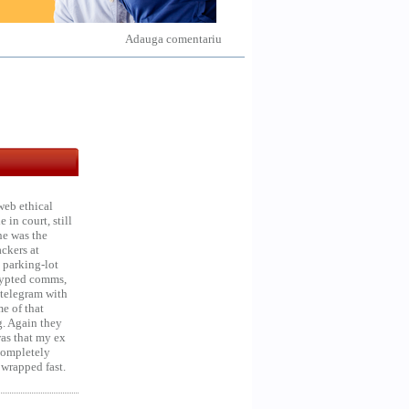
Adauga comentariu
web ethical
in court, still
he was the
ckers at
 parking-lot
crypted comms,
 telegram with
e of that
g. Again they
was that my ex
 Completely
 wrapped fast.