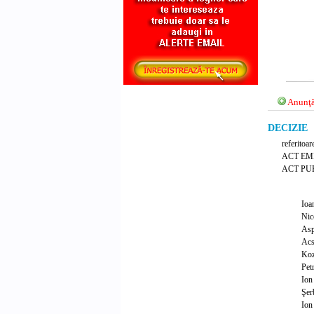
Anunţă
DECIZIE N
referitoar
ACT EM
ACT PUB
I
Ni
As
Ac
Ko
Pet
Io
Şe
I