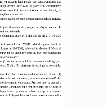
gii, cu excepţia legii penale sau contravenţionale mai
tuaţii identice, astfel că nu se poate reţine contrarietatea
trânge exerciţiul unor drepturi sau al unor libertăţi, în
enţă în cauza de faţă.
edere asupra excepţiei de neconstituţionalitate ridicate.
de jude
cătorul-raportor, susţinerile părţilor, concluziile
 reţine următoarele:
 Constituţie şi ale art. 1 alin. (2), ale art. 2, 3, 10 şi 29
nanţa Guvernului nr. 2/2001 privind regimul juridic al
n Legea nr. 180/2002, publicată în Monitorul Oficial al
rintr-un act normativ fapta nu mai este considerată
lui ac
t normativ."
n. (2)
consacrate principiului neretroactivităţii legii, art.
ale art. 53 alin. (1) referitoare la restrângerea exerciţiului
torul acesteia consideră că dispoziţiile art. 12 alin. (1)
 măsura în care sintagma „nu se mai sancţionează" din
 de către agentul constatator. Prin acest text se creează o
enţionale, sancţiunea nu a fost executată, dar se pune în
 faptă, la aceeaşi dată, nu a fost descoperit de organul
eciază că dispoziţiile acestui text contravin prevederilor