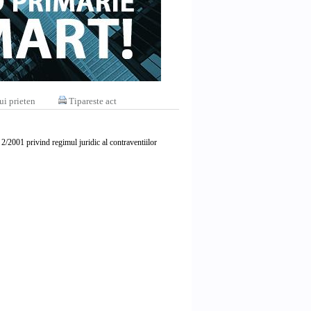
ui prieten
Tipareste act
. 2/2001 privind regimul juridic al contraventiilor