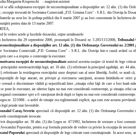
udia-Margareta Krupenschi - magistrat-asistent
rol se află soluţionarea excepţiei de neconstituţionalitate a dispoziţiilor art. 12 alin. (1) din O
or, excepţie invocată de Societatea Comercială „P.D. Gemma Corn" - S.R.L. din Oraviţa în Dosar
baterile au avut loc în şedinţa publică din 6 martie 2007 şi au fost consemnate în încheierea de l
unţării p
entru data de 13 martie 2007.
RTEA,
d în vedere actele şi lucrările dosarului, reţine următoarele:
n Incheierea din 29 septembrie 2006, pronunţată în Dosarul nr. 5.285/115/2006,
Tribunalul 
econstituţionalitate a dispoziţiilor art. 12 alin. (1) din Ordonanţa Guvernului nr. 2/2001 
 de Societatea Comercială „P.D. Gemma Corn" - S.R.L. din Oraviţa într-o cauză având ca obi
 prin care s-a respins o contestaţie la executare.
motivarea excepţiei de neconstituţionalitate
autorul acesteia susţine că textul de lege critica
principiului neretroactivităţii legii, art. 16 alin. (1) referitoare la principiul egalităţii, art. 44 ali
(1) referitoare la restrângerea exerciţiului unor drepturi sau al unor libertăţi. Astfel, se arată
ispoziţiile de lege atacate, nu priveşte şi executarea sancţiunii, aceasta limitându-se strict 
e creează o discriminare vădită şi nejustificată între „situaţia celui faţă de care a fost luată m
 se pune în executare, iar ulterior fapta nu mai este considerată contravenţie, şi situaţia celui ca
organul constatator spre a fi sancţionat decât după ce fapta nu mai este considerată contravenţi
Legea nr. 32/1968 - o astfel
de situaţie era reglementată explicit, aşa cum este aceasta prevăzută 
a legii penale mai favorabile.
bunalul C
araş-Severin
apreciază că dispoziţiile art. 12 alin. (1) din Ordonanţa Guvernului n
erile constituţionale invocate.
rivit dispoziţiilor art. 30 alin. (1) din Legea nr. 47/1992, încheierea de sesizare a fost comun
Avocatului Poporului, pentru a-şi formula punctele de vedere cu privire la excepţia de neconstitu
catul Poporului
apreciază că dispoziţiile de lege criticate sunt constituţionale. In acest sens, a