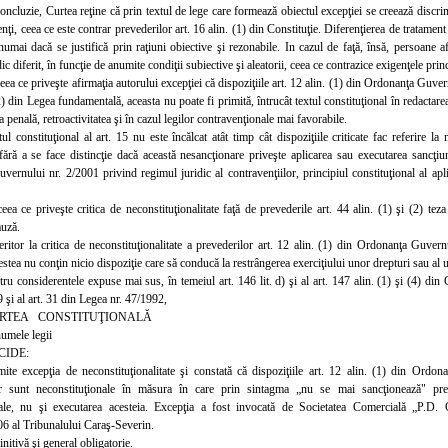
concluzie, Curtea reţine că prin textul de lege care formează obiectul excepţiei se creează discrim
nţi, ceea ce este contrar prevederilor art. 16 alin. (1) din Constituţie. Diferenţierea de tratament 
umai dacă se justifică prin raţiuni obiective şi rezonabile. In cazul de faţă, însă, persoane afl
ic diferit, în funcţie de anumite condiţii subiective şi aleatorii, ceea ce contrazice exigenţele princi
eea ce priveşte afirmaţia autorului excepţiei că dispoziţiile art. 12 alin. (1) din Ordonanţa Guver
(2) din Legea fundamentală, aceasta nu poate fi primită, întrucât textul constituţional în redactarea
a penală, retroactivitatea şi în cazul legilor contravenţionale mai favorabile.
tul constituţional al art. 15 nu este încălcat atât timp cât dispoziţiile criticate fac referire l
fără a se face distincţie dacă această nesancţionare priveşte aplicarea sau executarea sancţiun
ernului nr. 2/2001 privind regimul juridic al contravenţiilor, principiul constituţional al aplic
ceea ce priveşte critica de neconstituţionalitate faţă de prevederile art. 44 alin. (1) şi (2) tez
auză.
eritor la critica de neconstituţionalitate a prevederilor art. 12 alin. (1) din Ordonanţa Guvern
estea nu conţin nicio dispoziţie care să conducă la restrângerea exerciţiului unor drepturi sau al
ru considerentele expuse mai sus, în temeiul art. 146 lit. d) şi al art. 147 alin. (1) şi (4) din Co
9 şi al art. 31 din Legea nr. 47/1992,
RTEA CONSTITUŢIONALĂ
numele legii
CIDE:
ite excepţia de neconstituţionalitate şi constată că dispoziţiile art. 12 alin. (1) din Ordo
lor sunt neconstituţionale în măsura în care prin sintagma „nu se mai sancţionează" prev
nale, nu şi executarea acesteia. Excepţia a fost invocată de Societatea Comercială „P.
6 al Tribunalului Caraş-Severin.
nitivă şi general obligatorie.