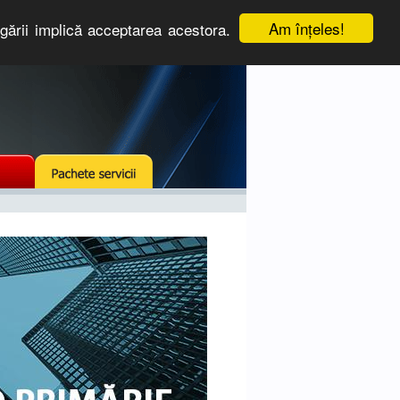
Am înţeles!
igării implică acceptarea acestora.