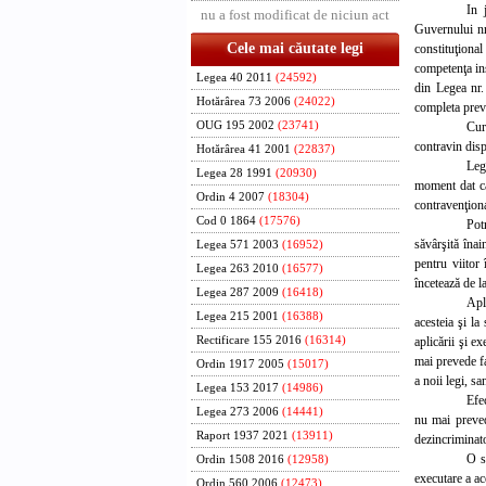
In 
nu a fost modificat de niciun act
Guvernului nr.
Cele mai căutate legi
constituţional
competenţa ins
Legea 40 2011
(24592)
din Legea nr.
Hotărârea 73 2006
(24022)
completa preve
Cur
OUG 195 2002
(23741)
contravin disp
Hotărârea 41 2001
(22837)
Leg
Legea 28 1991
(20930)
moment dat că 
Ordin 4 2007
(18304)
contravenţiona
Cod 0 1864
(17576)
Pot
săvârşită înai
Legea 571 2003
(16952)
pentru viitor
Legea 263 2010
(16577)
încetează de l
Legea 287 2009
(16418)
Apl
Legea 215 2001
(16388)
acesteia şi la
aplicării şi e
Rectificare 155 2016
(16314)
mai prevede fa
Ordin 1917 2005
(15017)
a noii legi, s
Legea 153 2017
(14986)
Efec
Legea 273 2006
(14441)
nu mai prevede
Raport 1937 2021
(13911)
dezincriminato
O s
Ordin 1508 2016
(12958)
executare a ac
Ordin 560 2006
(12473)