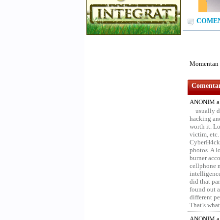
COMENT
Momentan n
Comentari
ANONIM a 
usually d
hacking and
worth it. L
victim, etc
CyberH4cks 
photos. A l
burner acco
cellphone 
intelligenc
did that pa
found out a
different p
That’s what 
ANONIM a 