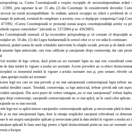
jurisprudenţa sa, Curtea Constituţională a respins excepţiile de neconstituţionalitate având 
 2/2001, prin raportare la art. 15 alin. (2) din Constituţie. In considerentele deciziilor, Curtea 
 invocat nu există incompatibilitate. In realitate, autorul excepţiei nu ridică o problemă de co
tanţei de judecată, eventual de completare a acesteia, ceea ce depăşeşte competenţa Curţii Constitu
 47/1992, «Curtea Constituţională se pronunţă numai asupra constituţionalităţii actelor cu pri
derile supuse controlului»" (deciziile nr. 537/2004 şi nr. 456/2005).
tea Constituţională urmează să îşi reconsidere jurisprudenţa şi să constate că dispoziţiile 
oziţiilor art. 16 alin. (1) din Legea fundamentală în sensul celor ce se vor arăta în continuare.
iuitorul, ţinând seama de unele schimbări intervenite în relaţiile sociale, precum şi de datele ref
anumite fapte antisociale, care erau calificate şi sancţionate drept contravenţii, dar care prez
l.
rivit textului de lege criticat, dacă printr-un act normativ fapta nu mai este considerată con
nte de data intrării în vigoare a noului act normativ. Aceste prevederi au ca obiect dezincriminar
 începând cu momentul intrării în vigoare a actului normativ nou şi, prin urmare, efectele c
a data apariţiei noului act normativ.
icarea legii noi
care nu mai prevede şi nu mai sancţionează contravenţional fapta trebuie anal
 stadiul derulării cauzei. Totodată, contravenţia, ca fapt antisocial, trebuie privită atât sub aspec
xecutării sancţiunii. Din acest punct de vedere sintagma „nu se mai sancţionează" trebuie înţelea
pta drept contravenţie, sancţiunile contravenţionale nu se mai aplică, iar în cazul celor aplicate, d
ancţiunile nu se mai execută.
tele legii noi se aplică tuturor sancţiunilor contravenţionale aplicate şi neexecutate până la data i
 şi nu mai sancţionează fapta, doar la situaţia neaplicării sancţiunii echivalează cu deturnare
are le are asupra sancţiunilor aplicate şi neexecutate până la data intrării în vigoare a noului act
ancţiune aplicată în baza unei legi pentru o faptă dezincriminată printr-un nou act normativ u
esteia a început.