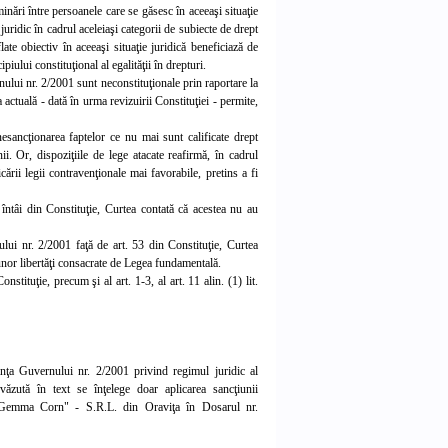
inări între persoanele care se găsesc în aceeaşi situaţie
juridic în cadrul aceleiaşi categorii de subiecte de drept
ate obiectiv în aceeaşi situaţie juridică beneficiază de
piului constituţional al egalităţii în drepturi.
nului nr. 2/2001 sunt neconstituţionale prin raportare la
 actuală - dată în urma revizuirii Constituţiei - permite,
a nesancţionarea faptelor ce nu mai sunt calificate drept
ii. Or, dispoziţiile de lege atacate reafirmă, în cadrul
ării legii contravenţionale mai favorabile, pretins a fi
a întâi din Constituţie, Curtea contată că acestea nu au
ului nr. 2/2001 faţă de art. 53 din Constituţie, Curtea
 unor libertăţi consacrate de Legea fundamentală.
nstituţie, precum şi al art. 1-3, al art. 11 alin. (1) lit.
nanţa Guvernului nr. 2/2001 privind regimul juridic al
ăzută în text se înţelege doar aplicarea sancţiunii
D. Gemma Corn" - S.R.L. din Oraviţa în Dosarul nr.