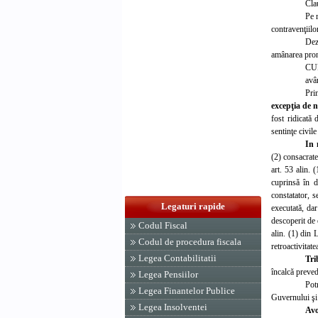
Cla
Pe 
contravenţiil
Dez
amânarea pron
CU
avân
Pri
excepţia de n
fost ridicată
sentinţe civile
In 
(2) consacrate 
art. 53 alin. 
cuprinsă în d
constatator, s
Legaturi rapide
executată, dar
descoperit de 
Codul Fiscal
alin. (1) din 
Codul de procedura fiscala
retroactivitate
Legea Contabilitatii
Tri
încalcă preved
Legea Pensiilor
Pot
Legea Finantelor Publice
Guvernului şi 
Legea Insolventei
Avo