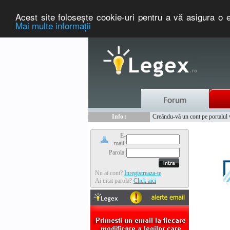
Acest site foloseşte cookie-uri pentru a vă asigura o e
Mai multe informaţii
Nou :
Legex.ro - portal de legislati
Info :
Creându-vă un cont pe portalul ww
Info :
www.tntauto.ro - Managementul 
E-
mail:
Parola:
Nu ai cont?
Inregistreaza-te
Ai uitat parola?
Click aici