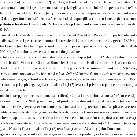
nă concordanţă cu art. 15 alin. (2) din Legea fundamentală, referitor la neretroactivitatea le
asemenea, textul de lege criticat nu instituie privilegii sau discriminări între persoane aflate în si
de art. 16 alin. (1) din Constituţie, şi nici nu conţine vreo dispoziţie prin care s-ar putea res
. 53 din Legea fundamentală. Totodată, consideră că dispoziţiile art. 44 din Constituţie nu au incid
şedinţii celor două Camere ale Parlamentului şi Guvernul
nu au comunicat punctele lor de v
RTEA,
minând încheierea de sesizare, punctul de vedere al Avocatului Poporului, raportul întocmit 
i dispoziţiile de lege criticate, raportate la prevederile Constituţiei, precum şi Legea nr. 47/1992,
ea Constituţională a fost legal sesizată şi este competentă, potrivit dispoziţiilor art. 146 lit. d) din
47/1992, să soluţioneze excepţia de neconstituţionalitate.
ectul excepţiei de neconstituţionalitate îl constituie dispoziţiile art. 12 alin. (1) din Ordo
or, publicată în Monitorul Oficial al României, Partea
I,
nr. 410 din 25 iulie 2001, aprobată pri
rtea
I,
nr. 268 din 22 aprilie 2002. Textul de lege criticat are următorul conţinut:
„(1)Dacă p
ea nu se mai sancţionează, chiar dacă a fost săvârşită înainte de data intrării în vigoare a nou
otivarea excepţiei, autorul acesteia susţine încălcarea prevederilor constituţionale ale art. 15 ali
feritoare la principiul egalităţii, art. 44 alin. (1) şi (2) teza întâi privind dreptul de proprietate şi 
au al unor libertăţi.
inând excepţia de neconstituţionalitate ridicată, Curtea Constituţională constată că, în esenţă, au
 Guvernului nr. 2/2001 privind regimul juridic al contravenţiilor sunt neconstituţionale în
ului nu include şi executarea sancţiunii şi se limitează strict şi textual numai la aplicarea acesteia
ădită şi nejustificată între „situaţia celui faţă de care a fost luată măsura sancţionării contrav
 ulterior fapta nu mai este considerată contravenţie şi situaţia celui care, deşi a comis aceeaşi
re a fi sancţionat decât după ce fapta nu mai este considerată contravenţie". In consecinţă, se apr
), art. 16 alin. (1), art. 44 alin. (1) şi (2) teza întâi şi ale art. 53 alin. (1) din Constituţie.
egătură cu susţinerile autorului excepţiei se impune ca, în prealabil, să fie făcute unele precizări.