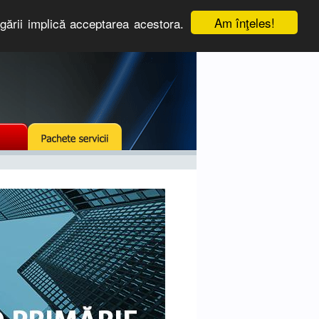
Am înţeles!
igării implică acceptarea acestora.