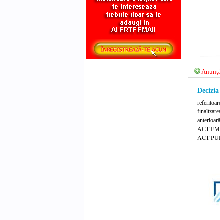
Anunţă
Decizia
referitoar
finalizare
anterioar
ACT EMIS
ACT PUB