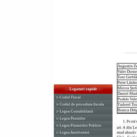
Augustin Z
Valer Dorn
Toni Greblă
Petre Lăzăr
Mircea Şte
Legaturi rapide
Daniel Mar
Codul Fiscal
Puskás Vale
Codul de procedura fiscala
Tudorel To
Bianca Dră
Legea Contabilitatii
Legea Pensiilor
1. Pe rol 
Legea Finantelor Publice
art. 4 din L
mod abuziv 
Legea Insolventei