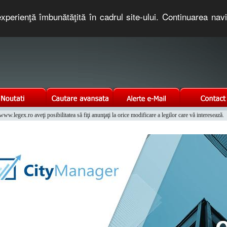
xperienţă îmbunătăţită în cadrul site-ului. Continuarea nav
e romaneasca. Un serviciu oferit gratuit de TNT COMPUTERS
w.legex.ro aveţi posibilitatea să fiţi anunţaţi la orice modificare a legilor care vă interesează.
Integrat al Parcului Auto