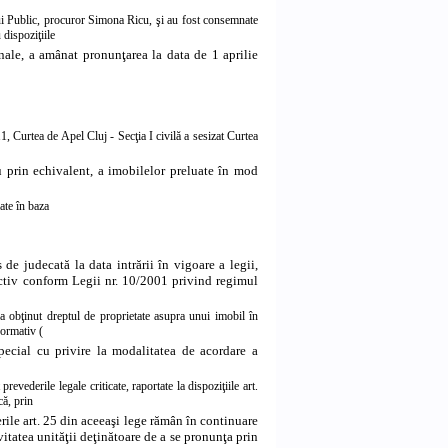
lui Public, procuror Simona Ricu, şi au fost consemnate
 dispoziţiile
onale, a amânat pronunţarea la data de 1 aprilie
 Curtea de Apel Cluj - Secţia I civilă a sesizat Curtea
u prin echivalent, a imobilelor preluate în mod
ate în baza
 de judecată la data intrării în vigoare a legii,
pectiv conform
Legii nr. 10/2001 privind regimul
 a obţinut dreptul de proprietate asupra unui imobil în
normativ (
pecial cu privire la modalitatea de acordare a
revederile legale criticate, raportate la dispoziţiile art.
că, prin
rile art. 25 din aceeaşi lege rămân în continuare
vitatea unităţii deţinătoare de a se pronunţa prin