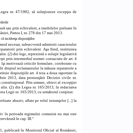
n Legea nr. 47/1992, să soluţioneze excepţia de
ederile
tură sau prin echivalent, a imobilelor preluate în
iei, Partea I, nr. 278 din 17 mai 2013.
 că incidenţa dispoziţiilor
n mod necesar, subsecventă admiterii caracterului
aratorii prin echivalent. Aşa fiind, instituirea
lin. (2) din lege, reprezintă o soluţie legislativă
eşti prin intermediul normei consacrate de art. 4
e îşi motivează criticile formulate, coroborate cu
ilit dreptul reclamantului la măsura reparatorie a
ituie dispoziţiile art. 4 teza a doua raportate la
rie 2013, data pronunţării Deciziei civile nr.
 constituţional. Prin urmare, obiect al excepţiei
 1 alin. (2) din Legea nr. 165/2013, în redactarea
area
Legii nr. 165/2013, cu următorul conţinut:
reluate abuziv, aflate pe rolul instanţelor [...] la
buziv în perioada regimului comunist nu mai este
revăzută în cap. III.“
1, publicată în Monitorul Oficial al României,