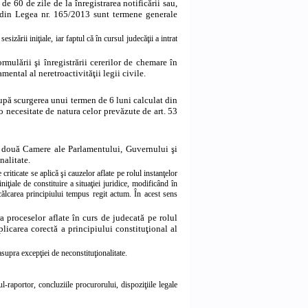
de 60 de zile de la înregistrarea notificării sau,
 din Legea nr. 165/2013 sunt termene generale
sizării iniţiale, iar faptul că în cursul judecăţii a intrat
mulării şi înregistrării cererilor de chemare în
mental al neretroactivităţii legii civile.
 după scurgerea unui termen de 6 luni calculat din
u o necesitate de natura celor prevăzute de
art. 53
or două Camere ale Parlamentului, Guvernului şi
nalitate.
criticate se aplică şi cauzelor aflate pe rolul instanţelor
niţiale de constituire a situaţiei juridice, modificând în
călcarea principiului tempus regit actum. În acest sens
 proceselor aflate în curs de judecată pe rolul
plicarea corectă a principiului constituţional al
upra excepţiei de neconstituţionalitate.
raportor, concluziile procurorului, dispoziţiile legale