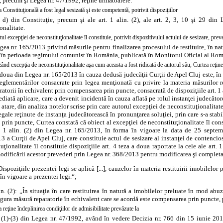
, precum şi
Legea nr. 47/1992, reţine următoarele:
 Constituţională a fost legal sesizată şi este competentă, potrivit dispoziţiilor
t. d) din Constituţie, precum şi ale
art. 1 alin. (2), ale art. 2, 3, 10 şi 29 di
onalitate.
ul excepţiei de neconstituţionalitate îl constituie, potrivit dispozitivului actului de sesizare, prev
egea nr. 165/2013 privind măsurile pentru finalizarea procesului de restituire, în na
n perioada regimului comunist în România, publicată în Monitorul Oficial al Român
ând excepţia de neconstituţionalitate aşa cum aceasta a fost ridicată de autorul său, Curtea reţine
a doua din Legea nr. 165/2013 în cauza dedusă judecăţii Curţii de Apel Cluj este, î
eglementărilor consacrate prin legea menţionată cu privire la materia măsurilor rep
ratorii în echivalent prin compensarea prin puncte, consacrată de dispoziţiile art. 1 a
diată aplicare, care a devenit incidentă în cauza aflată pe rolul instanţei judecător
 atare, din analiza notelor scrise prin care autorul excepţiei de neconstituţionalitat
egale reţinute de instanţa judecătorească în pronunţarea soluţiei, prin care s-a stab
prin puncte, Curtea constată că obiect al excepţiei de neconstituţionalitate îl const
t. 1 alin. (2) din Legea nr. 165/2013, în forma în vigoare la data de 25 septemb
 a Curţii de Apel Cluj, care constituie actul de sesizare al instanţei de contencios
uţionalitate îl constituie dispoziţii
le art. 4 teza a doua raportate la cele ale art.
odificării acestor prevederi prin
Legea nr. 368/2013 pentru modificarea şi complet
Dispoziţiile prezentei legi se aplică [...], cauzelor în materia restituirii imobilelor p
 în vigoare a prezentei legi.“;
in. (2): „În situaţia în care restituirea în natură a imobilelor preluate în mod a
ngura măsură reparatorie în echivalent care se acordă este compensarea prin puncte, p
 reţine îndeplinirea condiţiilor de admisibilitate prevăzute la
n. (1)-(3) din Legea nr. 47/1992, având în vedere
Decizia nr. 766 din 15 iunie 201