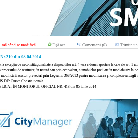
-mă când se modifică
Fişă act
Comentarii (0)
Trimite un
 Nr.210 din 08.04.2014
e la excepţia de neconstituţionalitate a dispoziţiilor art. 4 teza a doua raportate la cele ale art. 1
a procesului de restituire, în natură sau prin echivalent, a imobilelor preluate în mod abuziv în
ă modificării acestor prevederi prin Legea nr. 368/2013 pentru modificarea şi completarea Legii 
 DE: Curtea Constitutionala
LICAT ÎN MONITORUL OFICIAL NR. 418 din 05 iunie 2014