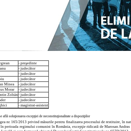
egrean
- preşedinte
eanu
- judecător
- judecător
oiu
- judecător
fan Minea
- judecător
ius Morar
- judecător
ntin Zoltán
- judecător
ader
- judecător
ghici
- magistrat-asistent
se află soluţionarea excepţiei de neconstituţionalitate a dispoziţiilor
egea nr. 165/2013 privind măsurile pentru finalizarea procesului de restituire, în na
în perioada regimului comunist în România, excepţie ridicată de Marosan Andras î