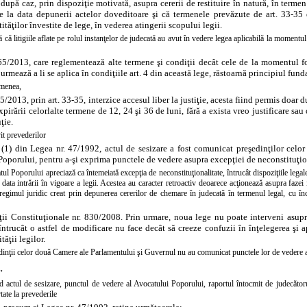
 după caz, prin dispoziţie motivată, asupra cererii de restituire în natură, în termen 
e la data depunerii actelor doveditoare şi că termenele prevăzute de
art. 33-35
ităţilor învestite de lege, în vederea atingerii scopului legii.
ă că litigiile aflate pe rolul instanţelor de judecată au avut în vedere legea aplicabilă la momentul se
5/2013, care reglementează alte termene şi condiţii decât cele de la momentul for
urmează a li se aplica în condiţiile art. 4 din această lege, răstoarnă principiul funda
emenea,
5/2013, prin art. 33-35, interzice accesul liber la justiţie, acesta fiind permis doar
irării celorlalte termene de 12, 24 şi 36 de luni, fără a exista vreo justificare sa
ţie.
it prevederilor
n. (1) din Legea nr. 47/1992, actul de sesizare a fost comunicat preşedinţilor cel
oporului, pentru a-şi exprima punctele de vedere asupra excepţiei de neconstituţio
ul Poporului apreciază ca întemeiată excepţia de neconstituţionalitate, întrucât dispoziţiile legale 
 data intrării în vigoare a legii. Acestea au caracter retroactiv deoarece acţionează asupra fazei i
regimul juridic creat prin depunerea cererilor de chemare în judecată în termenul legal, cu în
ţii Constituţionale nr. 830/2008. Prin urmare, noua lege nu poate interveni asupra
 întrucât o astfel de modificare nu face decât să creeze confuzii în înţelegerea şi a
tăţii legilor.
dinţii celor două Camere ale Parlamentului şi Guvernul nu au comunicat punctele lor de vedere as
,
 actul de sesizare, punctul de vedere al Avocatului Poporului, raportul întocmit de judecătorul-
rtate la prevederile