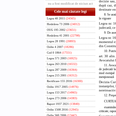
decizie sau,
nu a fost modificat de niciun act
după caz, d
destinate ent
Cele mai căutate legi
8. Se arat
în vigoare
Legea 40 2011
(24565)
Legea nr. 16
Hotărârea 73 2006
(24012)
judecată, ce 
OUG 195 2002
(23651)
9. De as
Hotărârea 41 2001
(22798)
Legea nr. 16
momentul exp
Legea 28 1991
(20893)
din Constitu
Ordin 4 2007
(18286)
10. Potriv
Cod 0 1864
(17551)
art. 30 ali
Legea 571 2003
(16925)
Avocatului P
Legea 263 2010
(16532)
11. Avocat
de judecată la
Legea 287 2009
(16364)
mod esenţial 
Legea 215 2001
(16312)
menţionează
Rectificare 155 2016
(16300)
Decizia Cur
instanţelor,
Ordin 1917 2005
(14976)
neretroactivi
Legea 153 2017
(14965)
12. Preşe
Legea 273 2006
(14383)
CURTEA
Raport 1937 2021
(13840)
examinând
Ordin 1508 2016
(12945)
criticate, rapo
Ordin 560 2006
(12442)