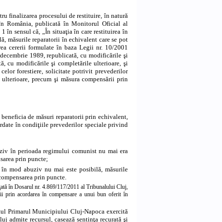
u finalizarea procesului de restituire, în natură
în România, publicată în Monitorul Oficial al
1 în sensul că, „În situaţia în care restituirea în
, măsurile reparatorii în echivalent care se pot
rea cererii formulate în baza
Legii nr. 10/2001
decembrie 1989, republicată, cu modificările şi
, cu modificările şi completările ulterioare, şi
elor forestiere, solicitate potrivit prevederilor
e ulterioare, precum şi măsura compensării prin
ă beneficia de măsuri reparatorii prin echivalent,
rdate în condiţiile prevederilor speciale privind
buziv în perioada regimului comunist nu mai era
nsarea prin puncte;
e în mod abuziv nu mai este posibilă, măsurile
i compensarea prin puncte.
nţată în Dosarul nr. 4.869/117/2011 al Tribunalului Cluj,
rii prin acordarea în compensare a unui bun oferit în
ârâtul Primarul Municipiului Cluj-Napoca exercită
luj admite recursul, casează sentinţa recurată şi