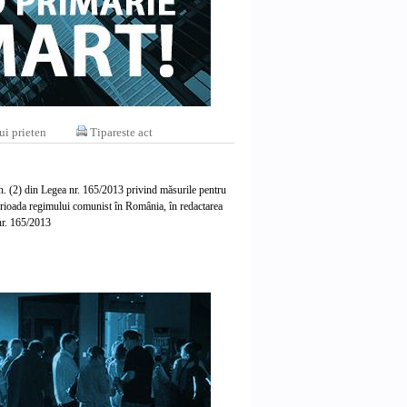
ui prieten
Tipareste act
 alin. (2) din Legea nr. 165/2013 privind măsurile pentru
 perioada regimului comunist în România, în redactarea
nr. 165/2013