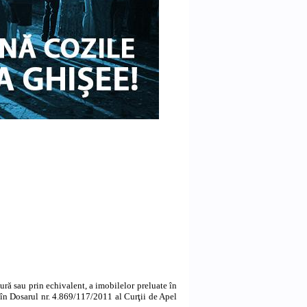
tură sau prin echivalent, a imobilelor preluate în
n Dosarul nr. 4.869/117/2011 al Curţii de Apel