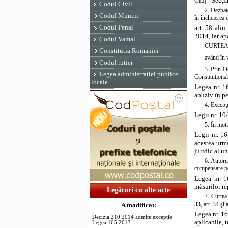
Cluj - Secţi
Codul Civil
2. Dezbat
Codul Muncii
în încheierea 
Codul Penal
art. 58 alin
2014, iar ap
Codul Vamal
CURTEA
Constitutia Romaniei
având în v
Codul rutier
3. Prin D
Legea administratiei publice
Constituţional
locale
Legea nr. 1
abuziv în p
4. Excepţ
Legii nr. 10
5. În moti
Legii nr. 16
acestea urmâ
juridic al u
6. Autoru
compensare pe
Legea nr. 1
măsurilor re
Legături cu alte acte
7. Curtea 
33, art. 34 şi 
A modificat:
Legea nr. 16
Decizia 210 2014 admite exceptie
aplicabile, 
Legea 165 2013