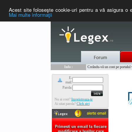
Acest site foloseşte cookie-uri pentru a vă asigura o e
Mai multe informaţii
Nou :
Legex.ro - portal de legislati
Info :
Creându-vă un cont pe portalul ww
Info :
www.tntauto.ro - Managementul 
E-
mail:
Parola:
Nu ai cont?
Inregistreaza-te
Ai uitat parola?
Click aici