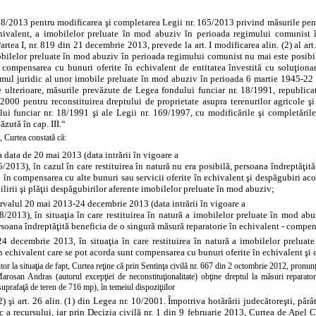
68/2013 pentru modificarea şi completarea
Legii nr. 165/2013 privind măsurile pentr
hivalent, a imobilelor preluate în mod abuziv în perioada regimului comunist 
rtea I, nr. 819 din 21 decembrie 2013, prevede la art. I modificarea alin. (2) al art. 
bilelor preluate în mod abuziv în perioada regimului comunist nu mai este posibilă
 compensarea cu bunuri oferite în echivalent de entitatea învestită cu soluţiona
imul juridic al unor imobile preluate în mod abuziv în perioada 6 martie 1945-22 
e ulterioare, măsurile prevăzute de
Legea fondului funciar nr. 18/1991, republicată
2000 pentru reconstituirea dreptului de proprietate asupra terenurilor agricole şi c
lui funciar nr. 18/1991 şi ale
Legii nr. 169/1997, cu modificările şi completăril
ăzută în cap. III.“
, Curtea constată că:
a data de 20 mai 2013 (data intrării în vigoare a
5/2013), în cazul în care restituirea în natură nu era posibilă, persoana îndreptăţit
 în compensarea cu alte bunuri sau servicii oferite în echivalent şi despăgubiri aco
ilirii şi plăţii despăgubirilor aferente imobilelor preluate în mod abuziv;
ervalul 20 mai 2013-24 decembrie 2013 (data intrării în vigoare a
68/2013), în situaţia în care restituirea în natură a imobilelor preluate în mod a
rsoana îndreptăţită beneficia de o singură măsură reparatorie în echivalent - compe
4 decembrie 2013, în situaţia în care restituirea în natură a imobilelor preluat
în echivalent care se pot acorda sunt compensarea cu bunuri oferite în echivalent ş
tor la situaţia de fapt, Curtea reţine că prin Sentinţa civilă nr. 667 din 2 octombrie 2012, pronu
arosan Andras (autorul excepţiei de neconstituţionalitate) obţine dreptul la măsuri reparato
suprafaţă de teren de 716 mp), în temeiul dispoziţiilor
 (2) şi art. 26 alin. (1) din Legea nr. 10/2001. Împotriva hotărârii judecătoreşti, p
c a recursului, iar prin Decizia civilă nr. 1 din 9 februarie 2013, Curtea de Apel C