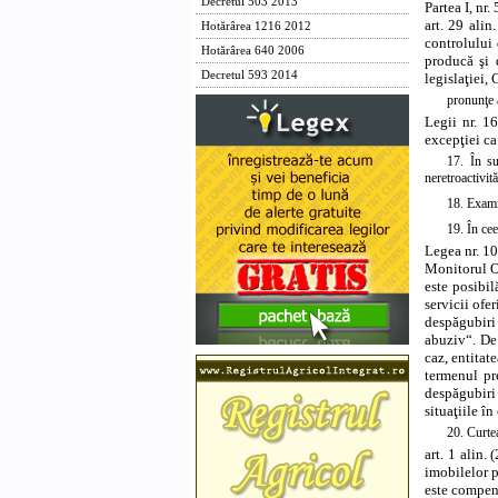
Decretul 503 2013
Partea I, nr
art. 29 alin
Hotărârea 1216 2012
controlului 
Hotărârea 640 2006
producă şi 
Decretul 593 2014
legislaţiei,
pronunţe a
Legii nr. 16
excepţiei ca
17. În su
neretroactivităţ
18. Exami
19. În cee
Legea nr. 1
Monitorul Of
este posibil
servicii ofe
despăgubiri 
abuziv“. De 
caz, entitat
termenul pr
despăgubiri 
situaţiile î
20. Curtea
art. 1 alin.
imobilelor p
este compens