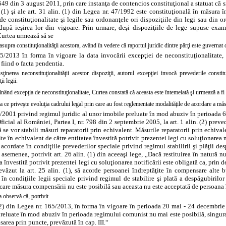
. 549 din 3 august 2011, prin care instanţa de contencios constituţional a statuat că
. (1) şi ale art. 31 alin. (1) din Legea nr. 47/1992 este constituţională în măsura 
de constituţionalitate şi legile sau ordonanţele ori dispoziţiile din legi sau din o
după ieşirea lor din vigoare. Prin urmare, deşi dispoziţiile de lege supuse exam
 Curtea urmează să se
supra constituţionalităţii acestora, având în vedere că raportul juridic dintre părţi este guvernat d
5/2013 în forma în vigoare la data invocării excepţiei de neconstituţionalitate, c
 fiind o facta pendentia.
sţinerea neconstituţionalităţii acestor dispoziţii, autorul excepţiei invocă prevederile constit
ii legii.
nând excepţia de neconstituţionalitate, Curtea constată că aceasta este întemeiată şi urmează a f
a ce priveşte evoluţia cadrului legal prin care au fost reglementate modalităţile de acordare a măsu
0/2001 privind regimul juridic al unor imobile preluate în mod abuziv în perioada 
icial al României, Partea I, nr. 798 din 2 septembrie 2005, la art. 1 alin. (2) preved
ă se vor stabili măsuri reparatorii prin echivalent. Măsurile reparatorii prin echiv
rite în echivalent de către entitatea învestită potrivit prezentei legi cu soluţionarea 
acordate în condiţiile prevederilor speciale privind regimul stabilirii şi plăţii d
asemenea, potrivit art. 26 alin. (1) din aceeaşi lege, „Dacă restituirea în natură n
ea învestită potrivit prezentei legi cu soluţionarea notificării este obligată ca, prin 
evăzut la art. 25 alin. (1), să acorde persoanei îndreptăţite în compensare alte 
în condiţiile legii speciale privind regimul de stabilire şi plată a despăgubirilo
n care măsura compensării nu este posibilă sau aceasta nu este acceptată de persoana 
 observă că, potrivit
 (2) din Legea nr. 165/2013, în forma în vigoare în perioada 20 mai - 24 decembrie 2
reluate în mod abuziv în perioada regimului comunist nu mai este posibilă, singura
area prin puncte, prevăzută în cap. III.“