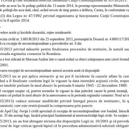
a I civilă şi care formează obiectul Dosarului Curţii Constituţionale nr. 657D/2013.
erile au avut loc în şedinţa publică din 13 martie 2014, în prezenţa reprezentantului Ministeru
de şedinţă din acea dată, când, având nevoie de timp pentru a delibera, Curtea, în conformitate cu
. (3) din Legea nr. 47/1992 privind organizarea şi funcţionarea Curţii Constituţi
oi la 8 aprilie 2014.
,
edere actele şi lucrările dosarului, reţine următoarele:
ecizia civilă nr. 3.681/R/2013 din 25 septembrie 2013, pronunţată în Dosarul nr. 4.869/117/2011,
ă cu excepţia de neconstituţionalitate a prevederilor art. 4 din
65/2013 privind măsurile pentru finalizarea procesului de restituire, în natură sa
erioada regimului comunist în România.
ia a fost ridicată de Marosan Andras într-o cauză având ca obiect soluţionarea unei cereri formul
/2001.
varea excepţiei de neconstituţionalitate autorul acesteia arată că dispoziţiile
5/2013 nu se pot aplica retroactiv şi nu pot fi incidente în cauzele aflate în curs
nd a fi finalizate conform legii în vigoare la data intentării acţiunii civile, res
nor imobile preluate în mod abuziv în perioada 6 martie 1945 - 22 decembrie 1989.
l excepţiei susţine că, potrivit normelor în vigoare la data judecării cauzei în primă instanţă,
ntru cel preluat în mod abuziv de la antecesoarea sa în perioada regimului comunist. Noul act 
65/2013) «aduce serioase modificări privind întregul proces de restituire», în s
paratorii, care este restricţionată la compensarea prin puncte.
de Apel Cluj -Secţia I civilă apreciază că excepţia de neconstituţionalitate este fondată, întrucât p
art. 35 din aceeaşi lege, încalcă principiul fundamental al neretroactivităţii legii civile. Se susţine 
5/2013, nu au fost abrogate niciuna din dispoziţiile
Legii nr. 10/2001 şi că prevede
textul de lege criticat ignoră faptul că în procedura administrativă subzistă obligati