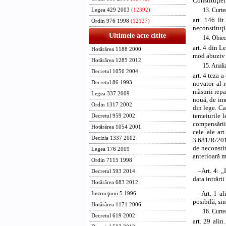
Constituţiei
13. Curtea
Legea 429 2003
(12392)
art. 146 li
Ordin 976 1998
(12127)
neconstituţi
Ultimele acte citite
14. Obiect
art. 4 din L
Hotărârea 1188 2000
mod abuziv î
Hotărârea 1285 2012
15. Analiz
Decretul 1056 2004
art. 4 teza 
novator al r
Decretul 86 1993
măsurii repa
Legea 337 2009
nouă, de ime
Ordin 1317 2002
din lege. Ca
temeiurile l
Decretul 959 2002
compensării 
Hotărârea 1054 2001
cele ale
ar
Decizia 1337 2002
3.681/R/2013
de neconstit
Legea 176 2009
anterioară m
Ordin 7115 1998
–
Art. 4: „
Decretul 593 2014
data intrării
Hotărârea 683 2012
–
Art. 1 al
Instrucţiuni 5 1996
posibilă, si
Hotărârea 1171 2006
16. Curtea
Decretul 619 2002
art. 29 ali