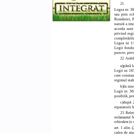
21.
Legea nr. 3
sau prin ec
României, Pa
natură a imo
acorda sunt
privind reg
completăril
Legea nr. 1/
Legii fondu
puncte, prev
22. Astfel
a)
până l
Legii nr. 16
care constau
regimul stab
b)
în int
Legii nr. 3
posibilă, pe
c)
după 2
reparatorii 
23. Referi
reclamantul M
echivalent (o 
art. 1 alin.
calea de ata