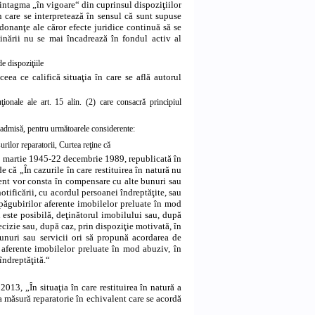
 sintagma „în vigoare“ din cuprinsul dispoziţiilor
în care se interpretează în sensul că sunt supuse
rdonanţe ale căror efecte juridice continuă să se
inării nu se mai încadrează în fondul activ al
e dispoziţiile
eea ce califică situaţia în care se află autorul
uţionale ale art. 15 alin. (2) care consacră principiul
i admisă, pentru următoarele considerente:
rilor reparatorii, Curtea reţine că
6 martie 1945-22 decembrie 1989, republicată în
e că „În cazurile în care restituirea în natură nu
alent vor consta în compensare cu alte bunuri sau
notificării, cu acordul persoanei îndreptăţite, sau
espăgubirilor aferente imobilelor preluate în mod
u este posibilă, deţinătorul imobilului sau, după
decizie sau, după caz, prin dispoziţie motivată, în
bunuri sau servicii ori să propună acordarea de
r aferente imobilelor preluate în mod abuziv, în
îndreptăţită.“
013, „În situaţia în care restituirea în natură a
 măsură reparatorie în echivalent care se acordă