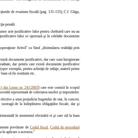
ţiunile de evaziune fiscală (pag. 131-133); C.I. Gliga,
ţia penală.
nor acte justificative false pentru cheltuieli care nu au
ustificative false se operează şi în celelalte documente
peraţiune fictivă" ca fiind „disimularea realităţii prin
există documente justificative, dar care sunt înregistrate
ealitate, dar pentru care există documente justificative
 (spre exemplu, pentru achiziţii de utilaje, materii prime
ani să fie restituite etc.
t. c) din Legea nr. 241/2005
] care este comisă în scopul
ocrotită reprezentată de colectarea taxelor şi impozitelor.
 efective a unui prejudiciu bugetului de stat, în concret,
ustragă de la îndeplinirea obligaţiilor fiscale, dar şi
trimonială în momentul efectuării ei şi care stă la baza
cumente prevăzute de
Codul fiscal
,
Codul de procedură
a în aplicare a acestora."