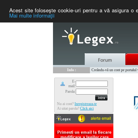
Acest site foloseşte cookie-uri pentru a vă asigura o e
Mai multe informaţii
Nou :
Legex.ro - portal de legislati
Info :
Creându-vă un cont pe portalul ww
Info :
www.tntauto.ro - Managementul 
E-
mail:
Parola:
Nu ai cont?
Inregistreaza-te
Ai uitat parola?
Click aici