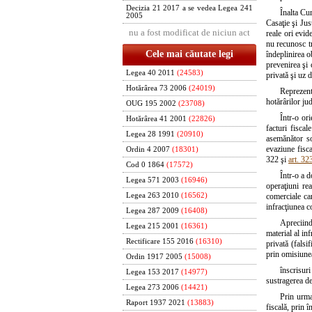
Decizia 21 2017 a se vedea Legea 241
Înalta Cur
2005
Casaţie şi Jus
nu a fost modificat de niciun act
reale ori evid
nu recunosc tr
Cele mai căutate legi
îndeplinirea o
prevenirea şi 
Legea 40 2011
(24583)
privată şi uz 
Hotărârea 73 2006
(24019)
Reprezent
hotărârilor ju
OUG 195 2002
(23708)
Într-o ori
Hotărârea 41 2001
(22826)
facturi fisca
Legea 28 1991
(20910)
asemănător soc
evaziune fisc
Ordin 4 2007
(18301)
322 şi
art. 32
Cod 0 1864
(17572)
Într-o a d
Legea 571 2003
(16946)
operaţiuni rea
comerciale ca
Legea 263 2010
(16562)
infracţiunea 
Legea 287 2009
(16408)
Apreciind
Legea 215 2001
(16361)
material al in
Rectificare 155 2016
(16310)
privată (falsi
prin omisiunea
Ordin 1917 2005
(15008)
înscrisur
Legea 153 2017
(14977)
sustragerea de 
Legea 273 2006
(14421)
Prin urmar
Raport 1937 2021
(13883)
fiscală, prin 