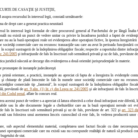
CURTE DE CASAŢIE ŞI JUSTIŢIE,
 asupra recursului în interesul legii, constată următoarele:
ma de drept care a generat practica neunitară
rsul în interesul legii formulat de către procurorul general al Parchetului de pe lângă Înalta C
onală nu există un punct de vedere unitar cu privire la încadrarea juridică a faptei de evidenţi
are nu au la bază operaţiuni reale ori evidenţierea altor operaţiuni fictive, în ipoteza înregistrării
 societăţi comerciale care nu recunosc tranzacţiile sau care au avut în perioada funcţionării c
 în scopul sustragerii de la îndeplinirea obligaţiilor fiscale; respectiv a raportului dintre infra
nr. 241/2005
şi infracţiunile de fals în înscrisuri sub semnătură privată şi uz de fals, prevăzute de
ca juridică născută ar decurge din evidenţierea a două orientări jurisprudenţiale în materie.
le pronunţate de instanţele judecătoreşti
o primă orientare, a practicii, instanţele au apreciat că fapta de a înregistra în evidenţele con
le şi chitanţe de plată întocmite în fals în numele unor societăţi comerciale care nu recuno
ietăţilor comerciale tip „fantomă", în scopul sustragerii de la îndeplinirea obligaţiilor fiscale
ală, prevăzută de
art. 9 alin. (1) lit. c) din Legea nr. 241/2005
şi ale infracţiunii de fals în însc
3 din Codul penal
, aflate în concurs real.
rea acestui punct de vedere s-a apreciat că latura obiectivă a celor două infracţiuni este diferită, 
tabile sau în alte documente legale a cheltuielilor care au la bază operaţiuni nereale ori evi
 de fals în înscrisuri sub semnătură privată şi uz de fals, prevăzute de art. 322 şi
art. 323 d
vată sau folosirea unui asemenea înscris cunoscând că este fals, în vederea producerii unor co
re, sub aspectul elementului material, completarea unei facturi fiscale cu date necorespunză
nei operaţiuni comerciale care nu există sau nu corespunde realităţii de natură să producă cons
bugetului de stat.