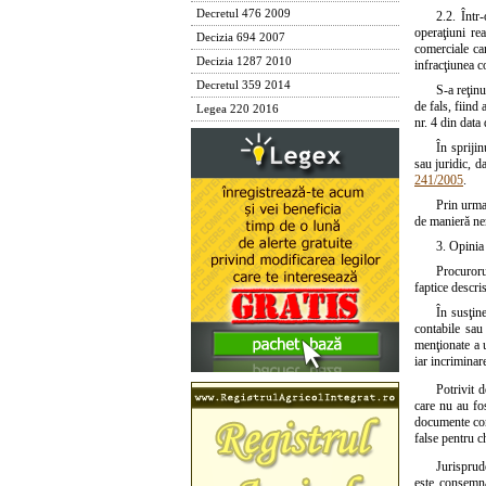
Decretul 476 2009
2.2. Într
operaţiuni rea
Decizia 694 2007
comerciale ca
Decizia 1287 2010
infracţiunea 
Decretul 359 2014
S-a reţinu
de fals, fiind 
Legea 220 2016
nr. 4 din data
În sprijin
sau juridic, d
241/2005
.
Prin urmar
de manieră ner
3. Opinia 
Procurorul
faptice descri
În susţin
contabile sau
menţionate a u
iar incriminar
Potrivit d
care nu au fos
documente conta
false pentru ch
Jurisprud
este consemnat