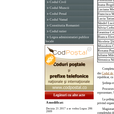
Florentina 
Codul Civil
Ioana Bogd
Codul Muncii
Luciana Me
Codul Penal
Francisca M
Lucia Tati
Codul Vamal
Săndel Luc
Constitutia Romaniei
Silvia Cerb
Codul rutier
Geanina Cri
Bianca Ele
Legea administratiei publice
locale
Nicoleta Ţ
Minodora 
Roxana Po
Iuliana Mă
Veronica Nă
Completul
din
Codul de 
republicat, cu
Şedinţa es
Procuroru
reprezentare, 
Legături cu alte acte
La şedinţ
A modificat:
privind organi
Magistrat
Decizia 21 2017 a se vedea Legea 286
2009
completului de