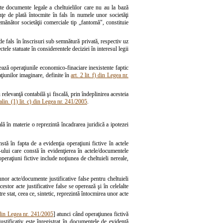
alte documente legale a cheltuielilor care nu au la bază
tanţe de plată întocmite în fals în numele unor societăţi
mănător societăţii comerciale tip „fantomă", constituie
 de fals în înscrisuri sub semnătură privată, respectiv uz
ctele statuate în considerentele deciziei în interesul legii
nează operaţiunile economico-finaciare inexistente faptic
aţiunilor imaginare, definite în
art. 2 lit. f) din Legea nr.
relevanţă contabilă şi fiscală, prin îndeplinirea acesteia
 alin. (1) lit. c) din Legea nr. 241/2005
.
lă în materie o reprezintă încadrarea juridică a ipotezei
stă în fapta de a evidenţia operaţiuni fictive în actele
lui care constă în evidenţierea în actele/documentele
peraţiuni fictive include noţiunea de cheltuieli nereale,
unor acte/documente justificative false pentru cheltuieli
stor acte justificative false se operează şi în celelalte
re stat, ceea ce, sintetic, reprezintă întocmirea unor acte
c) din Legea nr. 241/2005
] atunci când operaţiunea fictivă
ustificativ este înregistrat în documentele de evidenţă