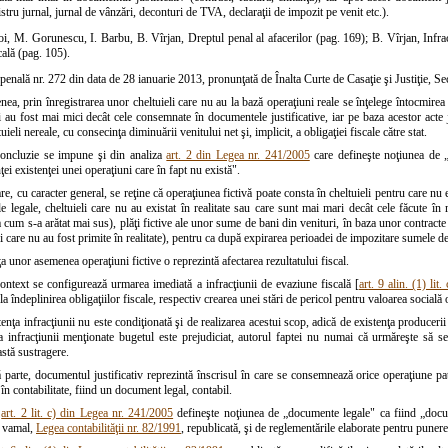
istru jurnal, jurnal de vânzări, deconturi de TVA, declaraţii de impozit pe venit etc.).
i, M. Gorunescu, I. Barbu, B. Vîrjan, Dreptul penal al afacerilor (pag. 169); B. Vîrjan, Infrac
ală (pag. 105).
penală nr. 272 din data de 28 ianuarie 2013, pronunţată de Înalta Curte de Casaţie şi Justiţie, Sec
a, prin înregistrarea unor cheltuieli care nu au la bază operaţiuni reale se înţelege întocmirea u
i au fost mai mici decât cele consemnate în documentele justificative, iar pe baza acestor acte j
uieli nereale, cu consecinţa diminuării venitului net şi, implicit, a obligaţiei fiscale către stat.
oncluzie se impune şi din analiza
art. 2 din Legea nr. 241/2005
care defineşte noţiunea de „o
ţei existenţei unei operaţiuni care în fapt nu există".
e, cu caracter general, se reţine că operaţiunea fictivă poate consta în cheltuieli pentru care nu 
 legale, cheltuieli care nu au existat în realitate sau care sunt mai mari decât cele făcute în r
şa cum s-a arătat mai sus), plăţi fictive ale unor sume de bani din venituri, în baza unor contracte
i care nu au fost primite în realitate), pentru ca după expirarea perioadei de impozitare sumele de b
 unor asemenea operaţiuni fictive o reprezintă afectarea rezultatului fiscal.
context se configurează urmarea imediată a infracţiunii de evaziune fiscală [
art. 9 alin. (1) li
la îndeplinirea obligaţiilor fiscale, respectiv crearea unei stări de pericol pentru valoarea socială 
enţa infracţiunii nu este condiţionată şi de realizarea acestui scop, adică de existenţa producerii
 infracţiunii menţionate bugetul este prejudiciat, autorul faptei nu numai că urmăreşte să se s
astă sustragere.
ă parte, documentul justificativ reprezintă înscrisul în care se consemnează orice operaţiune pa
 în contabilitate, fiind un document legal, contabil.
,
art. 2 lit. c) din Legea nr. 241/2005
defineşte noţiunea de „documente legale" ca fiind „do
 vamal,
Legea contabilităţii nr. 82/1991
, republicată, şi de reglementările elaborate pentru punere