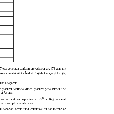
 este constituit conform prevederilor art. 473 alin. (1)
ea administrativă a Înaltei Curţi de Casaţie şi Justiţie,
Iulian Dragomir.
mna procuror Marinela Mincă, procuror şef al Biroului de
şi Justiţie.
6
onformitate cu dispoziţiile art. 27
din Regulamentul
ile şi completările ulterioare.
rul-raportor, acesta fiind comunicat tuturor membrilor