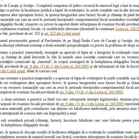
te de Casaţie şi Justiţie - Completul competent să judece recursul în interesul legii a luat în ex
tiţie cu privire la încadrarea juridică a faptei de evidenţiere, în actele contabile sau în alte docu
enţierea altor operaţiuni fictive, în ipoteza înregistrării unor facturi fiscale şi chitanţe de plată
anzacţiile sau care au avut în perioada funcţionării comportamentul fiscal asemănător societăţil
bligaţiilor fiscale; respectiv cu privire la raportul dintre infracţiunea de evaziune fiscală prevăzu
combaterea evaziunii fiscale, cu modificările ulterioare (denumită în continuare
Legea nr. 241/
de fals, prevăzute de art. 322 şi
art. 323 din Codul penal
.
antul procurorului general al Parchetului de pe lângă Înalta Curte de Casaţie şi Justiţie,
decătoreşti reliefează existenţa a două orientări jurisprudenţiale cu privire la problema de drept s
entare a practicii (minoritară), instanţele au apreciat că fapta de a înregistra în evidenţele con
le şi chitanţe de plată întocmite în fals în numele unor societăţi comerciale care nu recuno
ietăţilor comerciale tip „fantomă", în scopul sustragerii de la îndeplinirea obligaţiilor fiscale
ală, prevăzută de
art. 9 alin. (1) lit. c) din Legea nr. 241/2005
şi ale infracţiunii de fals în însc
3 din Codul penal
, aflate în concurs real.
oua orientare a practicii (majoritară) s-a apreciat că fapta de evidenţiere în actele contabile sau î
le ori evidenţierea altor operaţiuni fictive, în ipoteza înregistrării unor facturi fiscale şi chi
re nu recunosc tranzacţiile sau care au avut în perioada funcţionării comportamentul fiscal ase
complexă de evaziune fiscală prevăzută de
art. 9 alin. (1) lit. c) din Legea nr. 241/2005
.
 a doua orientare a practicii ca fiind cea care corespunde intenţiei legiuitorului, doamna pro
fracţiunii de evaziune fiscală prevăzute de
art. 9 alin. (1) lit. c) din Legea nr. 241/2005
reprezintă
ficarea materială, prin contrafacere sau alterare ori falsificarea intelectuală, prin atestarea un
 intenţionată de a insera date sau împrejurări) a unor
i sub semnătură privată (chitanţe, facturi), înscrisuri falsificate care sunt folosite pentru pr
la îndeplinirea obligaţiilor fiscale.
e, în ipoteza în discuţie rezultă că încălcarea obligaţiei de a evidenţia în contabilitate toate op
îndeplinirea acesteia de manieră nereală sau fictivă, constituie infracţiunea de evaziune fiscală î