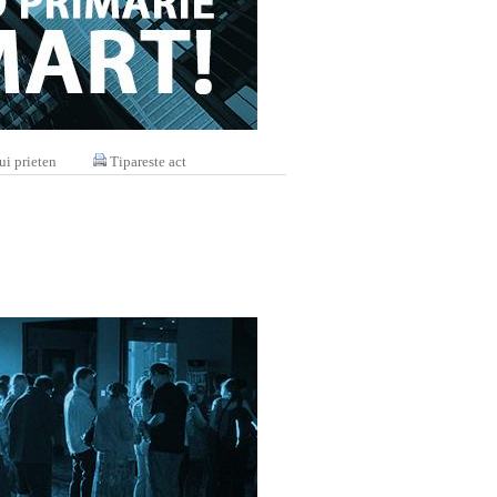
ui prieten
Tipareste act