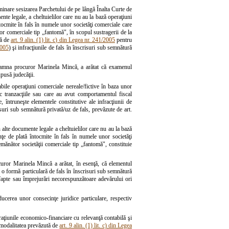
aminare sesizarea Parchetului de pe lângă Înalta Curte de
mente legale, a cheltuielilor care nu au la bază operaţiuni
 întocmite în fals în numele unor societăţi comerciale care
or comerciale tip „fantomă", în scopul sustragerii de la
tă de
art. 9 alin. (1) lit. c) din Legea nr. 241/2005
pentru
2005
) şi infracţiunile de fals în înscrisuri sub semnătură
 doamna procuror Marinela Mincă, a arătat că examenul
upusă judecăţii.
tabile operaţiuni comerciale nereale/fictive în baza unor
sc tranzacţiile sau care au avut comportamentul fiscal
, întruneşte elementele constitutive ale infracţiunii de
risuri sub semnătură privată/uz de fals, prevăzute de art.
n alte documente legale a cheltuielilor care nu au la bază
tanţe de plată întocmite în fals în numele unor societăţi
mănător societăţii comerciale tip „fantomă", constituie
curor Marinela Mincă a arătat, în esenţă, că elementul
 o formă particulară de fals în înscrisuri sub semnătură
or fapte sau împrejurări necorespunzătoare adevărului ori
oducerea unor consecinţe juridice particulare, respectiv
eraţiunile economico-financiare cu relevanţă contabilă şi
n modalitatea prevăzută de
art. 9 alin. (1) lit. c) din Legea