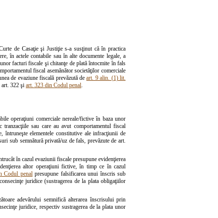
urte de Casaţie şi Justiţie s-a susţinut că în practica
ere, în actele contabile sau în alte documente legale, a
 unor facturi fiscale şi chitanţe de plată întocmite în fals
omportamentul fiscal asemănător societăţilor comerciale
cţiunea de evaziune fiscală prevăzută de
art. 9 alin. (1) lit.
 art. 322 şi
art. 323 din Codul penal
.
tabile operaţiuni comerciale nereale/fictive în baza unor
sc tranzacţiile sau care au avut comportamentul fiscal
, întruneşte elementele constitutive ale infracţiunii de
risuri sub semnătură privată/uz de fals, prevăzute de art.
întrucât în cazul evaziunii fiscale presupune evidenţierea
denţierea altor operaţiuni fictive, în timp ce în cazul
in Codul penal
presupune falsificarea unui înscris sub
nsecinţe juridice (sustragerea de la plata obligaţiilor
toare adevărului semnifică alterarea înscrisului prin
ecinţe juridice, respectiv sustragerea de la plata unor