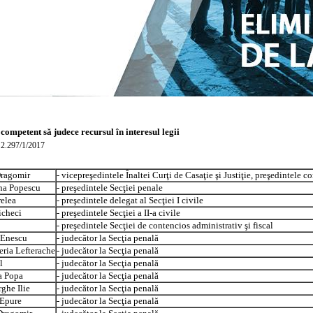
competent să judece recursul în interesul legii
 2.297/1/2017
 Dragomir
- vicepreşedintele Înaltei Curţi de Casaţie şi Justiţie, preşedintele 
na Popescu
- preşedintele Secţiei penale
elea
- preşedintele delegat al Secţiei I civile
icheci
- preşedintele Secţiei a II-a civile
- preşedintele Secţiei de contencios administrativ şi fiscal
 Enescu
- judecător la Secţia penală
eria Lefterache
- judecător la Secţia penală
l
- judecător la Secţia penală
a Popa
- judecător la Secţia penală
ghe Ilie
- judecător la Secţia penală
 Epure
- judecător la Secţia penală