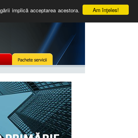
Am înţeles!
igării implică acceptarea acestora.