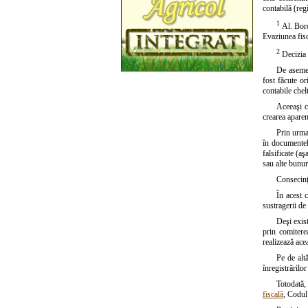
contabilă (reg
1
Al. Boro
Evaziunea fisc
2
Decizia 
De asemene
fost făcute or
contabile chelt
Aceeaşi c
crearea aparen
Prin urmar
în documentele
falsificate (a
sau alte bunur
Consecinţa
În acest 
sustragerii de 
Deşi exist
prin comiterea
realizează ace
Pe de alt
înregistrărilor
Totodată
fiscală
, Codul