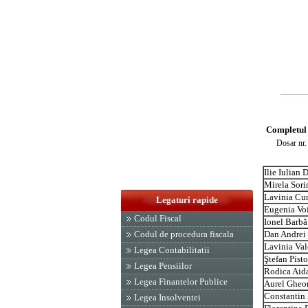
Completul 
Dosar nr.
Ilie Iulian
Mirela Sori
Lavinia Cur
Legaturi rapide
Eugenia Vo
Codul Fiscal
Ionel Barbă
Codul de procedura fiscala
Dan Andrei
Lavinia Val
Legea Contabilitatii
Ştefan Pisto
Legea Pensiilor
Rodica Aid
Legea Finantelor Publice
Aurel Gheor
Constantin
Legea Insolventei