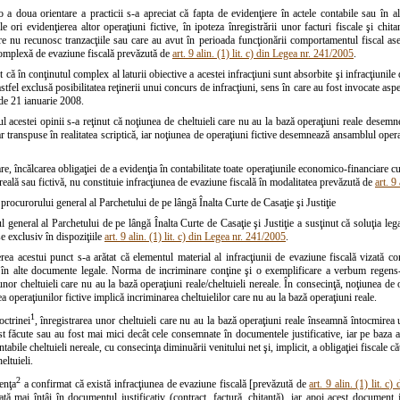
-o a doua orientare a practicii s-a apreciat că fapta de evidenţiere în actele contabile sau în 
le ori evidenţierea altor operaţiuni fictive, în ipoteza înregistrării unor facturi fiscale şi chi
re nu recunosc tranzacţiile sau care au avut în perioada funcţionării comportamentul fiscal ase
complexă de evaziune fiscală prevăzută de
art. 9 alin. (1) lit. c) din Legea nr. 241/2005
.
t că în conţinutul complex al laturii obiective a acestei infracţiuni sunt absorbite şi infracţiunile
astfel exclusă posibilitatea reţinerii unui concurs de infracţiuni, sens în care au fost invocate aspe
 de 21 ianuarie 2008.
ul acestei opinii s-a reţinut că noţiunea de cheltuieli care nu au la bază operaţiuni reale desem
ar transpuse în realitatea scriptică, iar noţiunea de operaţiuni fictive desemnează ansamblul oper
e, încălcarea obligaţiei de a evidenţia în contabilitate toate operaţiunile economico-financiare cu 
eală sau fictivă, nu constituie infracţiunea de evaziune fiscală în modalitatea prevăzută de
art. 9
procurorului general al Parchetului de pe lângă Înalta Curte de Casaţie şi Justiţie
 general al Parchetului de pe lângă Înalta Curte de Casaţie şi Justiţie a susţinut că soluţia lega
se exclusiv în dispoziţiile
art. 9 alin. (1) lit. c) din Legea nr. 241/2005
.
erea acestui punct s-a arătat că elementul material al infracţiunii de evaziune fiscală vizată con
 în alte documente legale. Norma de incriminare conţine şi o exemplificare a verbum regens-u
nor cheltuieli care nu au la bază operaţiuni reale/cheltuieli nereale. În consecinţă, noţiunea de o
ea operaţiunilor fictive implică incriminarea cheltuielilor care nu au la bază operaţiuni reale.
1
octrinei
, înregistrarea unor cheltuieli care nu au la bază operaţiuni reale înseamnă întocmirea 
t făcute sau au fost mai mici decât cele consemnate în documentele justificative, iar pe baza ace
bile cheltuieli nereale, cu consecinţa diminuării venitului net şi, implicit, a obligaţiei fiscale căt
eltuieli.
2
enţa
a confirmat că există infracţiunea de evaziune fiscală [prevăzută de
art. 9 alin. (1) lit. 
ă mai întâi în documentul justificativ (contract, factură, chitanţă), iar apoi acest document j