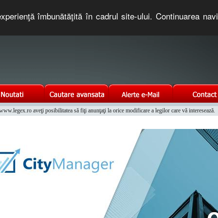
xperienţă îmbunătăţită în cadrul site-ului. Continuarea nav
e romaneasca. Un serviciu oferit gratuit de TNT COMPUTERS
w.legex.ro aveţi posibilitatea să fiţi anunţaţi la orice modificare a legilor care vă interesează.
Integrat al Parcului Auto