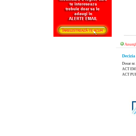
Anunţă
Decizia
Dosar nr.
ACT EMIS 
ACT PUB