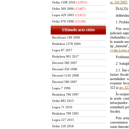
nr. 241/2005
.
Ordin 1508 2016
(12951)
ÎNALTA 
Ordin 560 2006
(12467)
deliberând
Legea 429 2003
(12412)
Ordin 976 1998
(12138)
1. Proble
Prin recu
Ultimele acte citite
judiciară naţi
cheltuielilor c
Rectificare 199 2000
în numele unor
Hotărârea 1378 2004
tip „fantomă",
c) din Legea 
Legea 87 2017
Problemati
Hotărârea 901 2017
Decretul 580 2007
2. Soluţii
Decretul 356 1998
2.1. Într-
facturi fisca
Decretul 1145 2008
asemănător soc
Decretul 580 2007
evaziune fisc
322 şi
art. 32
Legea 7 1996
În susţine
Hotărârea 766 1997
în actele con
Ordin 883 2015
infracţiunilor
semnătură pri
Legea 71 2010
fiscale).
Hotărârea 789 1991
Prin urma
Legea 227 2015
consemnarea u
sume datorate 
Ordin 218 2018