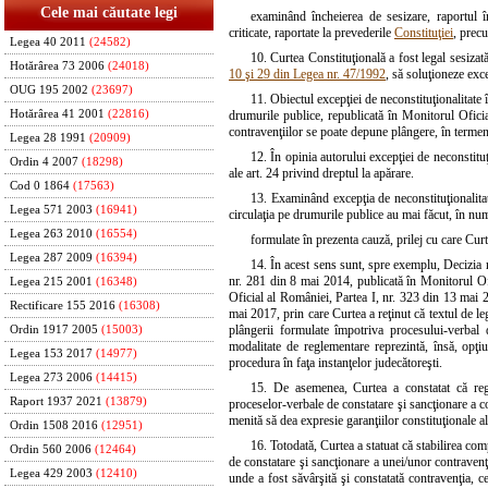
Cele mai căutate legi
examinând încheierea de sesizare, raportul î
criticate, raportate la prevederile
Constituţiei
, prec
Legea 40 2011
(24582)
10. Curtea Constituţională a fost legal sesizată
Hotărârea 73 2006
(24018)
10 şi 29 din Legea nr. 47/1992
, să soluţioneze exce
OUG 195 2002
(23697)
11. Obiectul excepţiei de neconstituţionalitate 
Hotărârea 41 2001
(22816)
drumurile publice, republicată în Monitorul Ofici
contravenţiilor se poate depune plângere, în termen 
Legea 28 1991
(20909)
12. În opinia autorului excepţiei de neconstituţi
Ordin 4 2007
(18298)
ale art. 24 privind dreptul la apărare.
Cod 0 1864
(17563)
13. Examinând excepţia de neconstituţionalita
Legea 571 2003
(16941)
circulaţia pe drumurile publice au mai făcut, în nume
Legea 263 2010
(16554)
formulate în prezenta cauză, prilej cu care Cur
Legea 287 2009
(16394)
14. În acest sens sunt, spre exemplu, Decizia 
nr. 281 din 8 mai 2014, publicată în Monitorul Of
Legea 215 2001
(16348)
Oficial al României, Partea I, nr. 323 din 13 mai 
Rectificare 155 2016
(16308)
mai 2017, prin care Curtea a reţinut că textul de le
plângerii formulate împotriva procesului-verbal 
Ordin 1917 2005
(15003)
modalitate de reglementare reprezintă, însă, opţi
Legea 153 2017
(14977)
procedura în faţa instanţelor judecătoreşti.
Legea 273 2006
(14415)
15. De asemenea, Curtea a constatat că regle
Raport 1937 2021
(13879)
proceselor-verbale de constatare şi sancţionare a co
menită să dea expresie garanţiilor constituţionale ale
Ordin 1508 2016
(12951)
16. Totodată, Curtea a statuat că stabilirea com
Ordin 560 2006
(12464)
de constatare şi sancţionare a unei/unor contravenţi
Legea 429 2003
(12410)
unde a fost săvârşită şi constatată contravenţia, ce