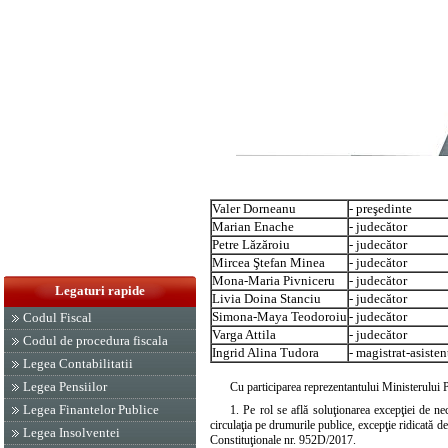
Valer Dorneanu
- preşedinte
Marian Enache
- judecător
Petre Lăzăroiu
- judecător
Mircea Ştefan Minea
- judecător
Mona-Maria Pivniceru
- judecător
Legaturi rapide
Livia Doina Stanciu
- judecător
Simona-Maya Teodoroiu
- judecător
Codul Fiscal
Varga Attila
- judecător
Codul de procedura fiscala
Ingrid Alina Tudora
- magistrat-asisten
Legea Contabilitatii
Legea Pensiilor
Cu participarea reprezentantului Ministerului
Legea Finantelor Publice
1. Pe rol se află soluţionarea excepţiei de ne
circulaţia pe drumurile publice, excepţie ridicată 
Legea Insolventei
Constituţionale nr. 952D/2017.