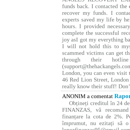
funds back. I contacted the 
recover my funds. I conta
experts saved my life by he
hours. I provided necessar
complete the successful rec
joy asI got my everything bac
I will not hold this to mys
scammed victims can get th
through their hotlin
(support@thehackangels.co
London, you can even visit t
46 Red Lion Street, London
really know their stuff! Don’
Rapor
ANONIM a comentat
Obțineți creditul în 24 
FINANZAS, vă recomand p
finanțare la cota de 2%. P
împrumut, nu ezitați să o 
lopezfinanzas95@gmail.co