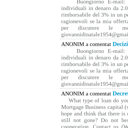
Buongiorno E-mail: 
individuali in denaro da 2.0
rimborsabile del 3% in un p
ragionevoli se la mia offert
per discutere le mo
giovannidinatale1954@­gmai
Deciz
ANONIM a comentat
Buongiorno E-mail: 
individuali in denaro da 2.0
rimborsabile del 3% in un p
ragionevoli se la mia offert
per discutere le mo
giovannidinatale1954@­gmai
Decre
ANONIM a comentat
What type of loan do yo
Mortgage Business capital (s
hope and think that there is
still not gone? Do not hes
cooperation. Contact us 