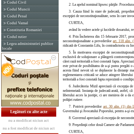
Codul Civil
2. La apelul nominal lipsesc părţile. Procedura d
Codul Muncii
3. Cauza fiind în stare de judecată, preşedin
Codul Penal
excepţiei de neconstituţionalitate, sens în care invo
Codul Vamal
CURTEA,
Constitutia Romaniei
având în vedere actele şi lucrările dosarului, r
Codul rutier
4. Prin Încheierea din 15 februarie 2017, pron
neconstituţionalitate a prevederilor
art. 118 alin.
Legea administratiei publice
ridicată de Constantin Lifu, în contradictoriu cu In
locale
5. În motivarea excepţiei de neconstituţionalit
exclusivă de soluţionare a plângerii contravenţiona
cărei rază teritorială a fost constată fapta. Aprecia
este privat de posibilitatea de a-şi putea pregăti o
acesta fiind nevoit să se deplaseze la distanţe ma
reglementarea criticată se aduce atingere liberului 
teritorială a fost constată fapta reprezintă o condiţ
6. Judecătoria Mizil apreciază că excepţia de 
neîntemeiată. Instanţa de judecată arată, astfel, că
liberului acces la justiţie, ci are menirea de a da 
poliţiei rutiere.
7. Potrivit prevederilor
art. 30 alin. (1) din
Guvernului şi Avocatului Poporului, pentru a-şi exp
Legături cu alte acte
8. Guvernul apreciază că excepţia de neconstituţ
nu a modificat niciun act
9. Preşedinţii celor două Camere ale Parlament
nu a fost modificat de niciun act
CURTEA,