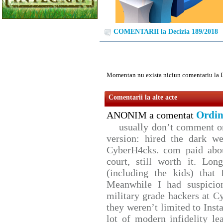
COMENTARII la Decizia 189/2018
Momentan nu exista niciun comentariu la 
Comentarii la alte acte
Ordin
ANONIM a comentat
usually don’t comment on 
version: hired the dark we
CyberH4cks. com paid abou
court, still worth it. Lo
(including the kids) that 
Meanwhile I had suspicio
military grade hackers at C
they weren’t limited to Inst
lot of modern infidelity le