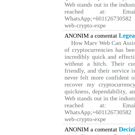
Web stands out in the indus
reached at: Email
WhatsApp;+601126730582 W
web-crypto-expe
Legea
ANONIM a comentat
How Marv Web Can Assist
of cryptocurrencies has b
incredibly quick and effect
without a hitch. Their cu
friendly, and their service 
never felt more confident o
recover my cryptocurrency
quickness, dependability, a
Web stands out in the indus
reached at: Email
WhatsApp;+601126730582 W
web-crypto-expe
Deciz
ANONIM a comentat