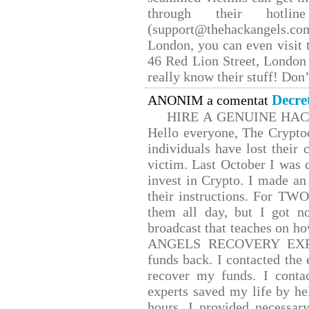
through their hotlin
(support@thehackangels.co
London, you can even visit t
46 Red Lion Street, London
really know their stuff! Don’
Decre
ANONIM a comentat
HIRE A GENUINE HA
Hello everyone, The Cryptoc
individuals have lost their 
victim. Last October I was
invest in Crypto. I made an 
their instructions. For TW
them all day, but I got n
broadcast that teaches on 
ANGELS RECOVERY EXPERT.
funds back. I contacted the 
recover my funds. I conta
experts saved my life by he
hours. I provided necessar