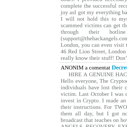
complete the successful rec
joy asI got my everything bac
I will not hold this to mys
scammed victims can get th
through their hotlin
(support@thehackangels.co
London, you can even visit t
46 Red Lion Street, London
really know their stuff! Don’
Decre
ANONIM a comentat
HIRE A GENUINE HA
Hello everyone, The Cryptoc
individuals have lost their 
victim. Last October I was
invest in Crypto. I made an 
their instructions. For TW
them all day, but I got n
broadcast that teaches on 
ANGELS RECOVERY EXPERT.