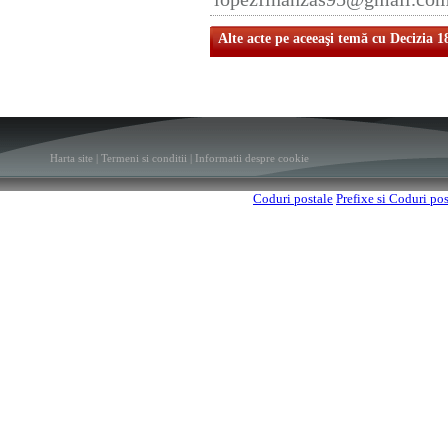
Alte acte pe aceeaşi temă cu Decizia 1
Harta site
|
Termeni si conditii
|
Informatii despre cookie
Coduri postale
Prefixe si Coduri po