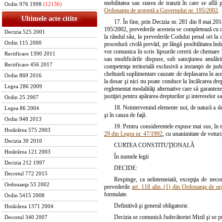
mobilitatea sau starea de tranzit în care se află 
Ordin 976 1998
(12136)
Ordonanţa de urgenţă a Guvernului nr. 195/2002
.
Ultimele acte citite
17. În fine, prin Decizia nr. 281 din 8 mai 2014
195/2002, prevederile acesteia se completează cu ce
Decizia 525 2001
la rândul său, la prevederile Codului penal ori la 
Ordin 115 2000
procedură civilă prevăd, pe lângă posibilitatea îndep
vor comunica în scris lipsurile cererii de chemare 
Rectificare 1390 2011
sau modificările dispuse, sub sancţiunea anulări
Rectificare 456 2017
competenţa teritorială exclusivă a instanţei de jude
cheltuieli suplimentare cauzate de deplasarea în ac
Ordin 869 2016
la dosar şi nici nu poate conduce la încălcarea drep
Legea 286 2009
reglementat modalităţi alternative care să garanteze
justiţiei pentru apărarea drepturilor şi intereselor sa
Ordin 25 2007
18. Neintervenind elemente noi, de natură a det
Legea 86 2004
şi în cauza de faţă.
Ordin 948 2013
19. Pentru considerentele expuse mai sus, în te
Hotărârea 575 2003
29 din Legea nr. 47/1992
, cu unanimitate de voturi
Decizia 30 2010
CURTEA CONSTITUŢIONALĂ
Hotărârea 121 2003
În numele legii
Decizia 212 1997
DECIDE:
Decretul 772 2015
Respinge, ca neîntemeiată, excepţia de necon
Ordonanţa 53 2002
prevederile
art. 118 alin. (1) din Ordonanţa de u
formulate.
Ordin 5415 2008
Definitivă şi general obligatorie.
Hotărârea 1371 2004
Decizia se comunică Judecătoriei Mizil şi se p
Decretul 340 2007