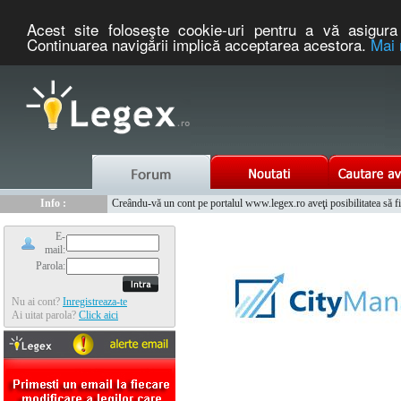
Acest site foloseşte cookie-uri pentru a vă asigura 
Continuarea navigării implică acceptarea acestora.
Mai 
Nou :
Legex.ro - portal de legislatie romaneasca. Un serviciu oferit g
Info :
Creându-vă un cont pe portalul www.legex.ro aveţi posibilitatea să fiţi
Info :
www.tntauto.ro - Managementul Integrat al Parcului Auto
E-
mail:
Parola:
Nu ai cont?
Inregistreaza-te
Ai uitat parola?
Click aici