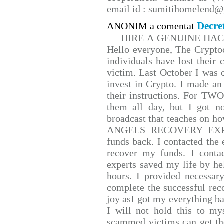
email id : sumitihomelend
Decre
ANONIM a comentat
HIRE A GENUINE HA
Hello everyone, The Cryptoc
individuals have lost their 
victim. Last October I was
invest in Crypto. I made an 
their instructions. For TW
them all day, but I got n
broadcast that teaches on 
ANGELS RECOVERY EXPERT.
funds back. I contacted the 
recover my funds. I conta
experts saved my life by he
hours. I provided necessar
complete the successful rec
joy asI got my everything bac
I will not hold this to mys
scammed victims can get th