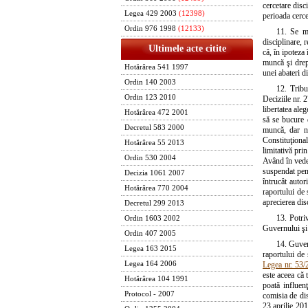
cercetare disc
Legea 429 2003
(12398)
perioada cercet
Ordin 976 1998
(12133)
11. Se ma
disciplinare, 
Ultimele acte citite
că, în ipoteza
muncă şi drept
Hotărârea 541 1997
unei abateri di
Ordin 140 2003
12. Tribu
Ordin 123 2010
Deciziile nr. 
libertatea ale
Hotărârea 472 2001
să se bucure d
Decretul 583 2000
muncă, dar nu
Constituţiona
Hotărârea 55 2013
limitativă pri
Ordin 530 2004
Având în veder
suspendat pent
Decizia 1061 2007
întrucât autor
Hotărârea 770 2004
raportului de 
aprecierea disc
Decretul 299 2013
13. Potri
Ordin 1603 2002
Guvernului şi 
Ordin 407 2005
14. Guvern
Legea 163 2015
raportului de 
Legea nr. 53/
Legea 164 2006
este aceea că 
Hotărârea 104 1991
poată influenţ
Protocol - 2007
comisia de dis
23 aprilie 201