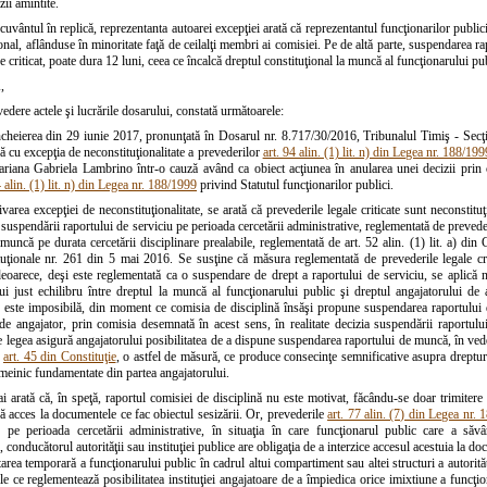
zii amintite.
uvântul în replică, reprezentanta autoarei excepţiei arată că reprezentantul funcţionarilor public
onal, aflânduse în minoritate faţă de ceilalţi membri ai comisiei. Pe de altă parte, suspendarea ra
ge criticat, poate dura 12 luni, ceea ce încalcă dreptul constituţional la muncă al funcţionarului pu
,
edere actele şi lucrările dosarului, constată următoarele:
ncheierea din 29 iunie 2017, pronunţată în Dosarul nr. 8.717/30/2016, Tribunalul Timiş - Secţia
ă cu excepţia de neconstituţionalitate a prevederilor
art. 94 alin. (1) lit. n) din Legea nr. 188/19
ariana Gabriela Lambrino într-o cauză având ca obiect acţiunea în anularea unei decizii prin 
4 alin. (1) lit. n) din Legea nr. 188/1999
privind Statutul funcţionarilor publici.
varea excepţiei de neconstituţionalitate, se arată că prevederile legale criticate sunt neconstitu
ia suspendării raportului de serviciu pe perioada cercetării administrative, reglementată de prevederi
muncă pe durata cercetării disciplinare prealabile, reglementată de art. 52 alin. (1) lit. a) din
tuţionale nr. 261 din 5 mai 2016. Se susţine că măsura reglementată de prevederile legale crit
deoarece, deşi este reglementată ca o suspendare de drept a raportului de serviciu, se aplică 
ui just echilibru între dreptul la muncă al funcţionarului public şi dreptul angajatorului de 
e este imposibilă, din moment ce comisia de disciplină însăşi propune suspendarea raportului 
ă de angajator, prin comisia desemnată în acest sens, în realitate decizia suspendării raportul
 legea asigură angajatorului posibilitatea de a dispune suspendarea raportului de muncă, în vede
r
art. 45 din Constituţie
, o astfel de măsură, ce produce consecinţe semnificative asupra drepturilo
emeinic fundamentate din partea angajatorului.
i arată că, în speţă, raportul comisiei de disciplină nu este motivat, făcându-se doar trimitere l
ă acces la documentele ce fac obiectul sesizării. Or, prevederile
art. 77 alin. (7) din Legea nr.
 pe perioada cercetării administrative, în situaţia în care funcţionarul public care a săvâr
, conducătorul autorităţii sau instituţiei publice are obligaţia de a interzice accesul acestuia la d
rea temporară a funcţionarului public în cadrul altui compartiment sau altei structuri a autorităţi
ale ce reglementează posibilitatea instituţiei angajatoare de a împiedica orice imixtiune a funcţi