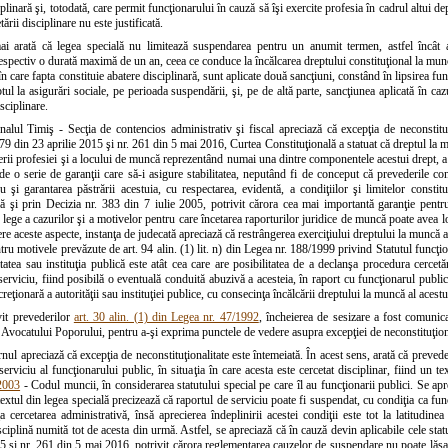
iplinară şi, totodată, care permit funcţionarului în cauză să îşi exercite profesia în cadrul altui
ării disciplinare nu este justificată.
i arată că legea specială nu limitează suspendarea pentru un anumit termen, astfel încât ac
respectiv o durată maximă de un an, ceea ce conduce la încălcarea dreptului constituţional la munc
 în care fapta constituie abatere disciplinară, sunt aplicate două sancţiuni, constând în lipsirea 
ul la asigurări sociale, pe perioada suspendării, şi, pe de altă parte, sancţiunea aplicată în cazu
sciplinare.
nalul Timiş - Secţia de contencios administrativ şi fiscal apreciază că excepţia de neconstituţi
279 din 23 aprilie 2015 şi nr. 261 din 5 mai 2016, Curtea Constituţională a statuat că dreptul la 
gerii profesiei şi a locului de muncă reprezentând numai una dintre componentele acestui drept, a
e o serie de garanţii care să-i asigure stabilitatea, neputând fi de conceput că prevederile con
 şi garantarea păstrării acestuia, cu respectarea, evidentă, a condiţiilor şi limitelor constit
lă şi prin Decizia nr. 383 din 7 iulie 2005, potrivit cărora cea mai importantă garanţie pentru
n lege a cazurilor şi a motivelor pentru care încetarea raporturilor juridice de muncă poate avea loc
e aceste aspecte, instanţa de judecată apreciază că restrângerea exerciţiului dreptului la muncă al
ru motivele prevăzute de art. 94 alin. (1) lit. n) din Legea nr. 188/1999 privind Statutul funcţion
itatea sau instituţia publică este atât cea care are posibilitatea de a declanşa procedura cercet
serviciu, fiind posibilă o eventuală conduită abuzivă a acesteia, în raport cu funcţionarul publi
reţionară a autorităţii sau instituţiei publice, cu consecinţa încălcării dreptului la muncă al acestu
vit prevederilor
art. 30 alin. (1) din Legea nr. 47/1992
, încheierea de sesizare a fost comunic
Avocatului Poporului, pentru a-şi exprima punctele de vedere asupra excepţiei de neconstituţiona
ul apreciază că excepţia de neconstituţionalitate este întemeiată. În acest sens, arată că preveder
serviciu al funcţionarului public, în situaţia în care acesta este cercetat disciplinar, fiind un t
2003
- Codul muncii, în considerarea statutului special pe care îl au funcţionarii publici. Se ap
textul din legea specială precizează că raportul de serviciu poate fi suspendat, cu condiţia ca fun
a cercetarea administrativă, însă aprecierea îndeplinirii acestei condiţii este tot la latitudin
ciplină numită tot de acesta din urmă. Astfel, se apreciază că în cauză devin aplicabile cele stat
5 şi nr. 261 din 5 mai 2016, potrivit cărora reglementarea cauzelor de suspendare nu poate lăsa d