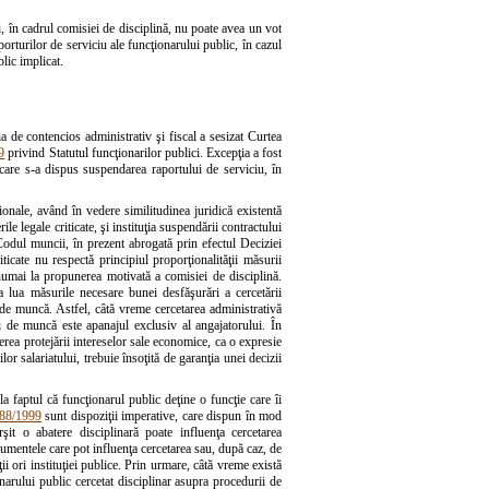
i, în cadrul comisiei de disciplină, nu poate avea un vot
porturilor de serviciu ale funcţionarului public, în cazul
blic implicat.
 de contencios administrativ şi fiscal a sesizat Curtea
99
privind Statutul funcţionarilor publici. Excepţia a fost
care s-a dispus suspendarea raportului de serviciu, în
ţionale, având în vedere similitudinea juridică existentă
le legale criticate, şi instituţia suspendării contractului
 Codul muncii, în prezent abrogată prin efectul Deciziei
icate nu respectă principiul proporţionalităţii măsurii
numai la propunerea motivată a comisiei de disciplină.
a lua măsurile necesare bunei desfăşurări a cercetării
de muncă. Astfel, câtă vreme cercetarea administrativă
ui de muncă este apanajul exclusiv al angajatorului. În
rea protejării intereselor sale economice, ca o expresie
r salariatului, trebuie însoţită de garanţia unei decizii
a faptul că funcţionarul public deţine o funcţie care îi
 188/1999
sunt dispoziţii imperative, care dispun în mod
şit o abatere disciplinară poate influenţa cercetarea
ocumentele care pot influenţa cercetarea sau, după caz, de
i ori instituţiei publice. Prin urmare, câtă vreme există
onarului public cercetat disciplinar asupra procedurii de