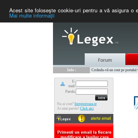
Acest site foloseşte cookie-uri pentru a vă asigura o e
Mai multe informaţii
Nou :
Legex.ro - portal de legislati
Info :
Creându-vă un cont pe portalul ww
Info :
www.tntauto.ro - Managementul 
E-
mail:
Parola:
Nu ai cont?
Inregistreaza-te
Ai uitat parola?
Click aici