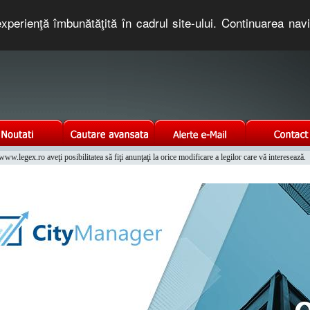
xperienţă îmbunătăţită în cadrul site-ului. Continuarea nav
e romaneasca. Un serviciu oferit gratuit de TNT COMPUTERS
w.legex.ro aveţi posibilitatea să fiţi anunţaţi la orice modificare a legilor care vă interesează.
Integrat al Parcului Auto