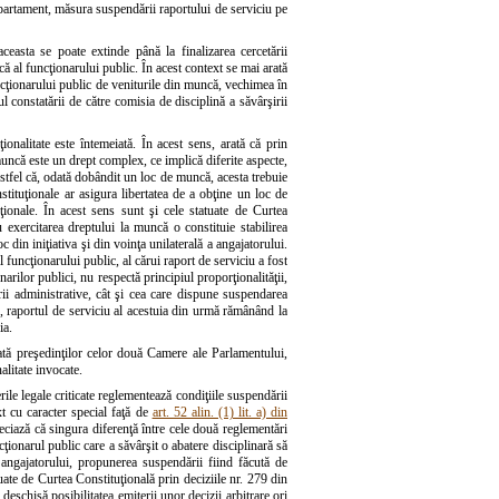
 departament, măsura suspendării raportului de serviciu pe
easta se poate extinde până la finalizarea cercetării
ă al funcţionarului public. În acest context se mai arată
funcţionarului public de veniturile din muncă, vechimea în
l constatării de către comisia de disciplină a săvârşirii
onalitate este întemeiată. În acest sens, arată că prin
muncă este un drept complex, ce implică diferite aspecte,
stfel că, odată dobândit un loc de muncă, acesta trebuie
stituţionale ar asigura libertatea de a obţine un loc de
uţionale. În acest sens sunt şi cele statuate de Curtea
 exercitarea dreptului la muncă o constituie stabilirea
 din iniţiativa şi din voinţa unilaterală a angajatorului.
 funcţionarului public, al cărui raport de serviciu a fost
arilor publici, nu respectă principiul proporţionalităţii,
ării administrative, cât şi cea care dispune suspendarea
c, raportul de serviciu al acestuia din urmă rămânând la
ia.
ată preşedinţilor celor două Camere ale Parlamentului,
litate invocate.
ile legale criticate reglementează condiţiile suspendării
ext cu caracter special faţă de
art. 52 alin. (1) lit. a) din
reciază că singura diferenţă între cele două reglementări
cţionarul public care a săvârşit o abatere disciplinară să
ea angajatorului, propunerea suspendării fiind făcută de
uate de Curtea Constituţională prin deciziile nr. 279 din
eschisă posibilitatea emiterii unor decizii arbitrare ori