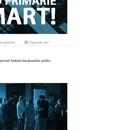
ui prieten
Tipareste act
 privind Statutul funcţionarilor publici