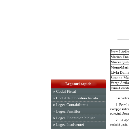
Petre Lăzăr
Marian Ena
Mircea Şte
Mona-Maria
Livia Doina
Simona-Ma
Varga Attila
Legaturi rapide
Irina-Lored
Codul Fiscal
Codul de procedura fiscala
Cu partic
Legea Contabilitatii
1. Pe rol 
excepţie ridi
Legea Pensiilor
obiectul Dosa
Legea Finantelor Publice
2. La ape
cealaltă parte.
Legea Insolventei