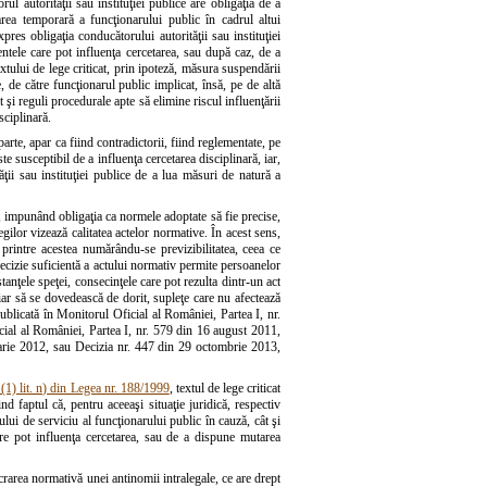
ul autorităţii sau instituţiei publice are obligaţia de a
rea temporară a funcţionarului public în cadrul altui
pres obligaţia conducătorului autorităţii sau instituţiei
entele care pot influenţa cercetarea, sau după caz, de a
xtului de lege criticat, prin ipoteză, măsura suspendării
e, de către funcţionarul public implicat, însă, pe de altă
uit şi reguli procedurale apte să elimine riscul influenţării
sciplinară.
arte, apar ca fiind contradictorii, fiind reglementate, pe
e susceptibil de a influenţa cercetarea disciplinară, iar,
tăţii sau instituţiei publice de a lua măsuri de natură a
i, impunând obligaţia ca normele adoptate să fie precise,
legilor vizează calitatea actelor normative. În acest sens,
 printre acestea numărându-se previzibilitatea, ceea ce
precizie suficientă a actului normativ permite persoanelor
tanţele speţei, consecinţele care pot rezulta dintr-un act
hiar să se dovedească de dorit, supleţe care nu afectează
publicată în Monitorul Oficial al României, Partea I, nr.
cial al României, Partea I, nr. 579 din 16 august 2011,
uarie 2012, sau Decizia nr. 447 din 29 octombrie 2013,
. (1) lit. n) din Legea nr. 188/1999
, textul de lege criticat
ind faptul că, pentru aceeaşi situaţie juridică, respectiv
lui de serviciu al funcţionarului public în cauză, cât şi
care pot influenţa cercetarea, sau de a dispune mutarea
crarea normativă unei antinomii intralegale, ce are drept