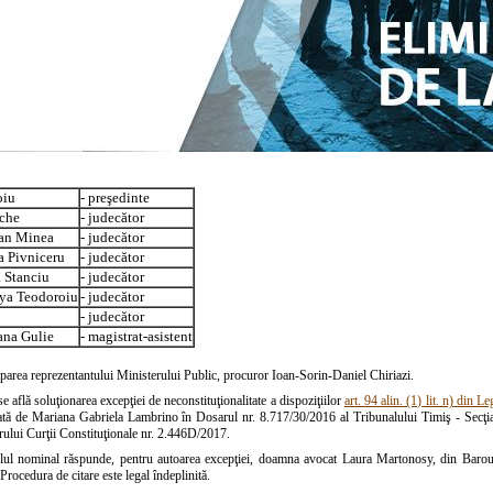
oiu
- preşedinte
che
- judecător
fan Minea
- judecător
 Pivniceru
- judecător
 Stanciu
- judecător
ya Teodoroiu
- judecător
- judecător
ana Gulie
- magistrat-asistent
iparea reprezentantului Ministerului Public, procuror Ioan-Sorin-Daniel Chiriazi.
se află soluţionarea excepţiei de neconstituţionalitate a dispoziţiilor
art. 94 alin. (1) lit. n) din 
cată de Mariana Gabriela Lambrino în Dosarul nr. 8.717/30/2016 al Tribunalului Timiş - Secţia 
rului Curţii Constituţionale nr. 2.446D/2017.
lul nominal răspunde, pentru autoarea excepţiei, doamna avocat Laura Martonosy, din Baroul 
 Procedura de citare este legal îndeplinită.