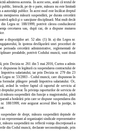
cită admiterea acesteia. În acest sens, arată că textul de
i public, întrucât, pe de o parte, măsura nu este limitată
u a autorităţii publice. În acest mod este încălcat dreptul
rin menţinerea măsurii suspendării, pe durata cercetării
trativă aplică şi o sancţiune disciplinară. Mai mult decât
(7) din Legea nr. 188/1999, potrivit cărora conducătorul
nfluenţa cercetarea sau, după caz, de a dispune mutarea
ice.
 a dispoziţiilor art. 52 alin. (1) lit. a) din Legea nr.
gajatorului, în ipoteza desfăşurării unei proceduri de
 pe perioada cercetării administrative, reglementată de
sciplinare prealabile, potrivit Codului muncii, sunt două
 că, prin Decizia nr. 261 din 5 mai 2016, Curtea a admis
 care dispuneau în legătură cu suspendarea contractului de
ă împotriva salariatului, iar prin Decizia nr. 279 din 23
âi din Legea nr. 53/2003 - Codul muncii, care dispuneau în
 a formulat plângere penală împotriva salariatului. Or,
uză, având în vedere faptul că raportul de serviciu al
 dreptului privat. În privinţa raporturilor de serviciu de
că măsura suspendării din funcţie a magistratului, până
 separată a hotărârii prin care se dispune suspendarea din
nr. 188/1999, este asigurat accesul liber la justiţie, la
cat.
ă o suspendare de drept, măsura suspendării depinde de
i un reprezentant al organizaţiei sindicale reprezentative
z, măsura suspendării nu reflectă voinţa discreţionară a
vederile din Codul muncii, declarate neconstituţionale, prin