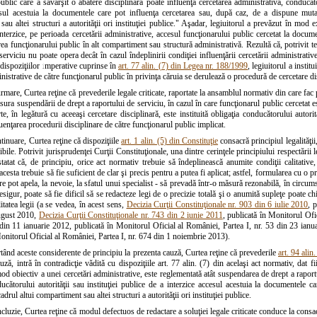
ublic care a săvârşit o abatere disciplinară poate influenţa cercetarea administrativă, conducător
esul acestuia la documentele care pot influenţa cercetarea sau, după caz, de a dispune muta
au altei structuri a autorităţii ori instituţiei publice." Aşadar, legiuitorul a prevăzut în mod ex
nterzice, pe perioada cercetării administrative, accesul funcţionarului public cercetat la docum
a funcţionarului public în alt compartiment sau structură administrativă. Rezultă că, potrivit te
serviciu nu poate opera decât în cazul îndeplinirii condiţiei influenţării cercetării administrativ
t dispoziţiilor imperative cuprinse în
art. 77 alin. (7) din Legea nr. 188/1999
, legiuitorul a instit
inistrative de către funcţionarul public în privinţa căruia se derulează o procedură de cercetare di
rmare, Curtea reţine că prevederile legale criticate, raportate la ansamblul normativ din care fac p
sura suspendării de drept a raportului de serviciu, în cazul în care funcţionarul public cercetat est
te, în legătură cu aceeaşi cercetare disciplinară, este instituită obligaţia conducătorului autori
uenţarea procedurii disciplinare de către funcţionarul public implicat.
tinuare, Curtea reţine că dispoziţiile
art. 1 alin. (5) din Constituţie
consacră principiul legalităţi
zibile. Potrivit jurisprudenţei Curţii Constituţionale, una dintre cerinţele principiului respectării 
atat că, de principiu, orice act normativ trebuie să îndeplinească anumite condiţii calitative,
cesta trebuie să fie suficient de clar şi precis pentru a putea fi aplicat; astfel, formularea cu o 
are pot apela, la nevoie, la sfatul unui specialist - să prevadă într-o măsură rezonabilă, în circums
sigur, poate să fie dificil să se redacteze legi de o precizie totală şi o anumită supleţe poate c
litatea legii (a se vedea, în acest sens,
Decizia Curţii Constituţionale nr. 903 din 6 iulie 2010
, 
ugust 2010,
Decizia Curţii Constituţionale nr. 743 din 2 iunie 2011
, publicată în Monitorul Ofi
 din 11 ianuarie 2012, publicată în Monitorul Oficial al României, Partea I, nr. 53 din 23 ian
onitorul Oficial al României, Partea I, nr. 674 din 1 noiembrie 2013).
tând aceste considerente de principiu la prezenta cauză, Curtea reţine că prevederile
art. 94 alin
uză, intră în contradicţie vădită cu dispoziţiile art. 77 alin. (7) din acelaşi act normativ, dat fi
od obiectiv a unei cercetări administrative, este reglementată atât suspendarea de drept a raportu
ducătorului autorităţii sau instituţiei publice de a interzice accesul acestuia la documentele 
drul altui compartiment sau altei structuri a autorităţii ori instituţiei publice.
cluzie, Curtea reţine că modul defectuos de redactare a soluţiei legale criticate conduce la consa