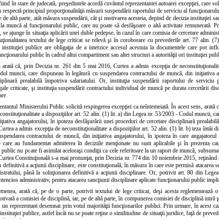
iind în stare de judecată, preşedintele acordă cuvântul reprezentantei autoarei excepţiei, care soli
nu respectă principiul proporţionalităţii măsurii suspendării raportului de serviciu al funcţionarulu
pe de altă parte, atât măsura suspendării, cât şi motivarea acesteia, depind de decizia instituţiei sa
 la muncă al funcţionarului public, care nu poate să desfăşoare o altă activitate remunerată. P
, se ajunge în situaţia aplicării unei duble pedepse, în cazul în care comisia de cercetare adminis
tuţionalitatea textului de lege criticat se relevă şi în coroborare cu prevederile art. 77 alin. 
au instituţiei publice are obligaţia de a interzice accesul acestuia la documentele care pot i
cţionarului public în cadrul altui compartiment sau altei structuri a autorităţii ori instituţiei publ
 arată că, prin Decizia nr. 261 din 5 mai 2016, Curtea a admis excepţia de neconstituţionalitate
ul muncii, care dispuneau în legătură cu suspendarea contractului de muncă, din iniţiativa an
ciplinară prealabilă împotriva salariatului. Or, instituţia suspendării raportului de serviciu
gale criticate, şi instituţia suspendării contractului individual de muncă pe durata cercetării di
are.
entantul Ministerului Public solicită respingerea excepţiei ca neîntemeiată. În acest sens, arată
constituţionalitate a dispoziţiilor art. 52 alin. (1) lit. a) din Legea nr. 53/2003 - Codul muncii,
ţiativa angajatorului, în ipoteza desfăşurării unei proceduri de cercetare disciplinară prealabil
Curtea a admis excepţia de neconstituţionalitate a dispoziţiilor art. 52 alin. (1) lit. b) teza înt
uspendarea contractului de muncă, din iniţiativa angajatorului, în ipoteza în care angajatorul
e care au fundamentat admiterea în deciziile menţionate nu sunt aplicabile şi în prezenta ca
 public nu poate fi asimilat aceloraşi condiţii ca cele referitoare la un raport de muncă, subsumat
Curtea Constituţională s-a mai pronunţat, prin Decizia nr. 774 din 10 noiembrie 2015, reţinând 
a definitivă a acţiunii disciplinare, este constituţională, în măsura în care este permisă atacarea
stratului, până la soluţionarea definitivă a acţiunii disciplinare. Or, potrivit art. 80 din Legea 
ntencios administrativ, pentru atacarea sancţiunii disciplinare aplicate funcţionarului public impli
menea, arată că, pe de o parte, potrivit textului de lege criticat, deşi acesta reglementeaz
ivată a comisiei de disciplină, iar, pe de altă parte, în compunerea comisiei de disciplină intră ş
 un reprezentant desemnat prin votul majorităţii funcţionarilor publici. Prin urmare, în acest ca
 instituţiei publice, astfel încât nu se poate reţine o similitudine de situaţii juridice, faţă de pre