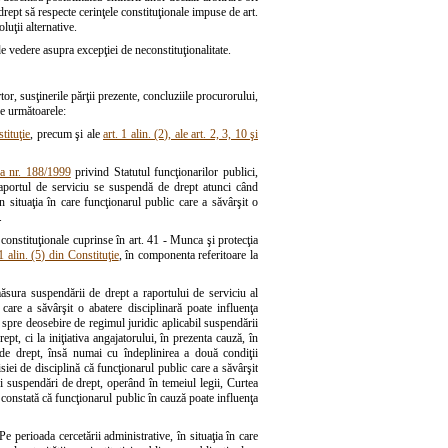
drept să respecte cerinţele constituţionale impuse de art.
luţii alternative.
 vedere asupra excepţiei de neconstituţionalitate.
r, susţinerile părţii prezente, concluziile procurorului,
ne următoarele:
tituţie
, precum şi ale
art. 1 alin. (2), ale art. 2, 3, 10 şi
gea nr. 188/1999
privind Statutul funcţionarilor publici,
Raportul de serviciu se suspendă de drept atunci când
în situaţia în care funcţionarul public care a săvârşit o
.
r constituţionale cuprinse în art. 41 - Munca şi protecţia
 1 alin. (5) din Constituţie
, în componenta referitoare la
măsura suspendării de drept a raportului de serviciu al
 care a săvârşit o abatere disciplinară poate influenţa
, spre deosebire de regimul juridic aplicabil suspendării
, ci la iniţiativa angajatorului, în prezenta cauză, în
 de drept, însă numai cu îndeplinirea a două condiţii
iei de disciplină că funcţionarul public care a săvârşit
ei suspendări de drept, operând în temeiul legii, Curtea
 constată că funcţionarul public în cauză poate influenţa
 Pe perioada cercetării administrative, în situaţia în care