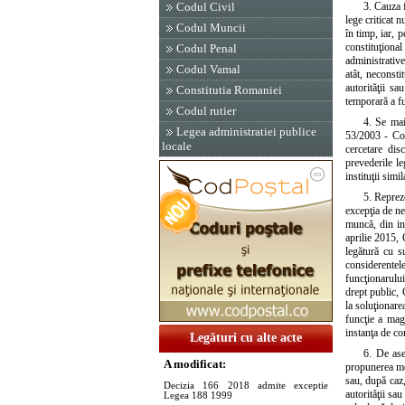
3. Cauza f
Codul Civil
lege criticat 
Codul Muncii
în timp, iar, 
constituţional
Codul Penal
administrative
Codul Vamal
atât, neconsti
autorităţii s
Constitutia Romaniei
temporară a fun
Codul rutier
4. Se mai
Legea administratiei publice
53/2003 - Cod
locale
cercetare dis
prevederile le
instituţii simil
5. Reprez
excepţia de ne
muncă, din ini
aprilie 2015, 
legătură cu s
considerentel
funcţionarului
drept public, 
la soluţionare
funcţie a magi
instanţa de co
Legături cu alte acte
6. De ase
A modificat:
propunerea mot
sau, după caz,
Decizia 166 2018 admite exceptie
autorităţii sau
Legea 188 1999