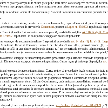
entru că protecţia dreptului la muncă presupune, între altele, ca restrângerea exerciţiului acestui 
eferitoare la proporţionalitate, şi nu doar asigurarea unor măsuri cu caracter reparator ori a unor so
dinţii celor două Camere ale Parlamentului şi Avocatul Poporului nu au comunicat punctele lor de
,
încheierea de sesizare, punctul de vedere al Guvernului, raportul întocmit de judecătorul-raporto
gale criticate, raportate la prevederile
Constituţiei
, precum şi
Legea nr. 47/1992
, republicată, reţi
 Constituţională a fost sesizată şi este competentă, potrivit dispoziţiilor
art. 146 lit. d) din Cons
nr. 47/1992
, republicată, să soluţioneze excepţia de neconstituţionalitate.
tul excepţiei de neconstituţionalitate îl reprezintă prevederile
art. 94 alin. (1) lit. n) din Le
n Monitorul Oficial al României, Partea I, nr. 365 din 29 mai 2007, potrivit cărora: „(1) 
ublic se află în una dintre următoarele situaţii: (...) n) pe perioada cercetării administrative, 
linară poate influenţa cercetarea administrativă, la propunerea motivată a comisiei de disciplină;"
nia autoarei excepţiei de neconstituţionalitate, prevederile legale criticate contravin dispoziţiilo
ii. Din motivarea excepţiei de neconstituţionalitate, Curtea reţine şi incidenţa dispoziţiilor
art.
nând excepţia de neconstituţionalitate, Curtea reţine că prevederile legale criticate instituie 
i public, pe perioada cercetării administrative, şi numai în cazul în care funcţionarul public
inistrativă, aspect ce trebuie să reiasă din propunerea motivată a comisiei de disciplină. Astfel
de muncă, reglementat de art. 52 din Codul muncii, unde măsura suspendării nu operează de drept
lui de lege criticat, suspendarea raportului de serviciu al funcţionarului public se produce
sfăşurarea unei proceduri de cercetare administrativă şi, respectiv, constatarea motivată a comis
plinară poate să influenţeze procedura de cercetare. Prin urmare, deşi are natura juridică a un
fapt, măsura suspendării se aplică doar în urma propunerii motivate a comisiei de disciplină, care
inistrativă.
altă parte, Curtea reţine că, potrivit dispoziţiilor
art. 77 alin. (7) din Legea nr. 188/1999
, „(7)