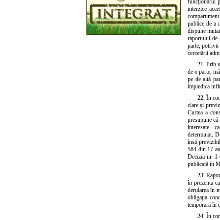
funcţionarul p
interzice acc
compartiment s
publice de a i
dispune mutare
raportului de 
parte, potrivi
cercetării adm
21. Prin u
de o parte, mă
pe de altă par
împiedica infl
22. În con
clare şi previ
Curtea a const
presupune că a
interesate - c
determinat. De
însă previzibi
584 din 17 a
Decizia nr. 1
publicată în M
23. Rapor
în prezenta ca
derularea în m
obligaţia con
temporară în ca
24. În con