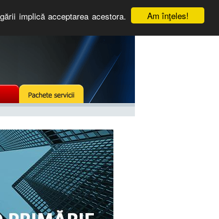
Am înţeles!
igării implică acceptarea acestora.