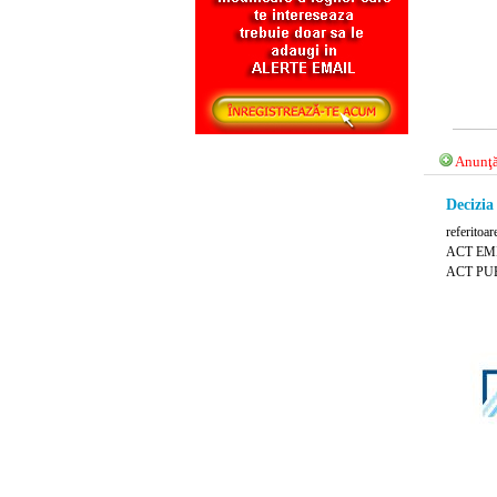
Anunţă
Decizia
referitoar
ACT EMIS
ACT PUB