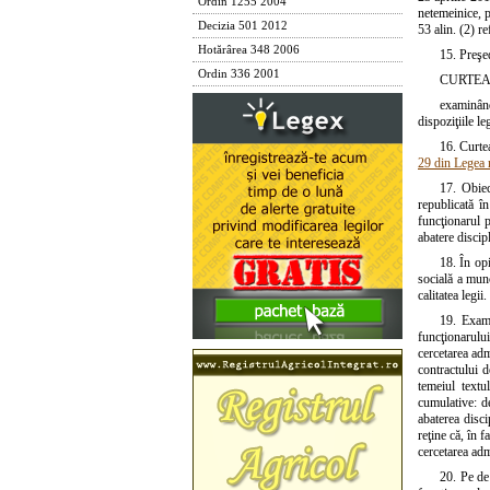
Ordin 1255 2004
netemeinice, p
Decizia 501 2012
53 alin. (2) r
Hotărârea 348 2006
15. Preşe
Ordin 336 2001
CURTEA
examinând 
dispoziţiile le
16. Curtea
29 din Legea 
17. Obiec
republicată î
funcţionarul p
abatere discip
18. În opi
socială a munc
calitatea legii.
19. Exami
funcţionarulu
cercetarea adm
contractului 
temeiul textu
cumulative: de
abaterea disci
reţine că, în 
cercetarea adm
20. Pe de 