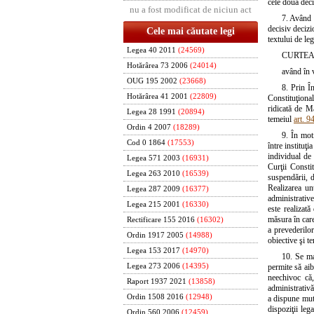
cele două deci
nu a fost modificat de niciun act
7. Având c
decisiv decizi
Cele mai căutate legi
textului de le
Legea 40 2011
(24569)
CURTEA
Hotărârea 73 2006
(24014)
având în v
OUG 195 2002
(23668)
8. Prin Î
Hotărârea 41 2001
(22809)
Constituţional
ridicată de M
Legea 28 1991
(20894)
temeiul
art. 9
Ordin 4 2007
(18289)
9. În moti
Cod 0 1864
(17553)
între instituţ
individual de 
Legea 571 2003
(16931)
Curţii Consti
Legea 263 2010
(16539)
suspendării, 
Realizarea un
Legea 287 2009
(16377)
administrativ
Legea 215 2001
(16330)
este realizat
măsura în care
Rectificare 155 2016
(16302)
a prevederilo
Ordin 1917 2005
(14988)
obiective şi t
Legea 153 2017
(14970)
10. Se ma
permite să aib
Legea 273 2006
(14395)
neechivoc că,
Raport 1937 2021
(13858)
administrativă
Ordin 1508 2016
(12948)
a dispune muta
dispoziţii leg
Ordin 560 2006
(12459)