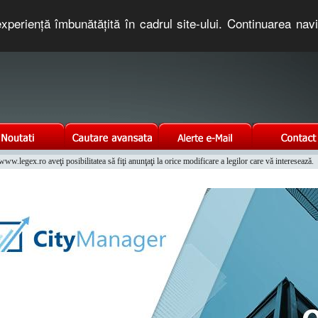
xperienţă îmbunătăţită în cadrul site-ului. Continuarea nav
e romaneasca. Un serviciu oferit gratuit de TNT COMPUTERS
w.legex.ro aveţi posibilitatea să fiţi anunţaţi la orice modificare a legilor care vă interesează.
Integrat al Parcului Auto
telefonice nationale si internationale pe www.coduriprefixe.ro.