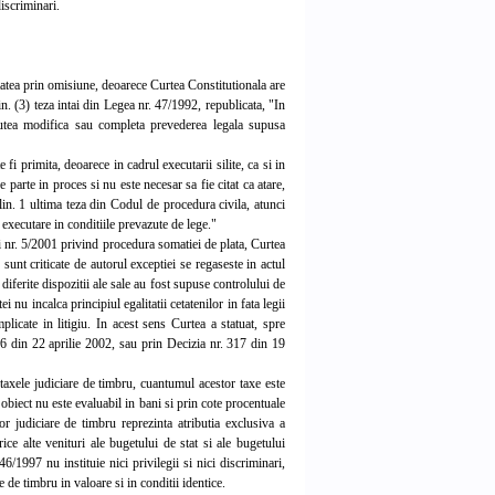
discriminari.
itatea prin omisiune, deoarece Curtea Constitutionala are
in. (3) teza intai din Legea nr. 47/1992, republicata, "In
putea modifica sau completa prevederea legala supusa
fi primita, deoarece in cadrul executarii silite, ca si in
e parte in proces si nu este necesar sa fie citat ca atare,
in. 1 ultima teza din Codul de procedura civila, atunci
executare in conditiile prevazute de lege."
 nr. 5/2001 privind procedura somatiei de plata, Curtea
sunt criticate de autorul exceptiei se regaseste in actul
ferite dispozitii ale sale au fost supuse controlului de
 nu incalca principiul egalitatii cetatenilor in fata legii
mplicate in litigiu. In acest sens Curtea a statuat, spre
66 din 22 aprilie 2002, sau prin Decizia nr. 317 din 19
taxele judiciare de timbru, cuantumul acestor taxe este
r obiect nu este evaluabil in bani si prin cote procentuale
lor judiciare de timbru reprezinta atributia exclusiva a
rice alte venituri ale bugetului de stat si ale bugetului
6/1997 nu instituie nici privilegii si nici discriminari,
 de timbru in valoare si in conditii identice.