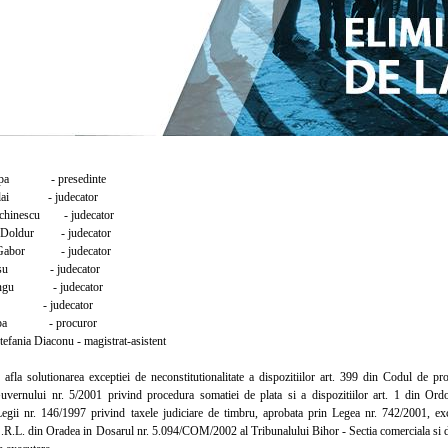
opa - presedinte
lai - judecator
hinescu - judecator
 Doldur - judecator
Gabor - judecator
osu - judecator
angu - judecator
a - judecator
opa - procuror
ania Diaconu - magistrat-asistent
a solutionarea exceptiei de neconstitutionalitate a dispozitiilor art. 399 din Codul de pr
vernului nr. 5/2001 privind procedura somatiei de plata si a dispozitiilor art. 1 din Or
egii nr. 146/1997 privind taxele judiciare de timbru, aprobata prin Legea nr. 742/2001, exce
.R.L. din Oradea in Dosarul nr. 5.094/COM/2002 al Tribunalului Bihor - Sectia comerciala si de