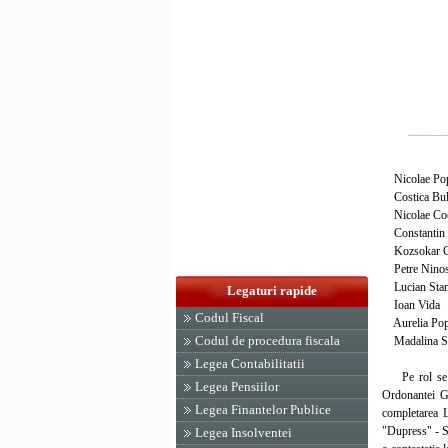
Nicolae P
Costica Bu
Nicolae Coc
Constantin
Kozsokar 
Petre Nin
Lucian St
Legaturi rapide
Ioan Vid
Codul Fiscal
Aurelia P
Codul de procedura fiscala
Madalina Stef
Legea Contabilitatii
Pe rol se afl
Legea Pensiilor
Ordonantei Gu
Legea Finantelor Publice
completarea L
"Dupress" - S
Legea Insolventei