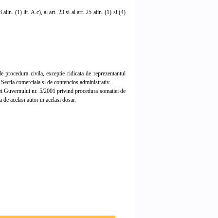
in. (1) lit. A.c), al art. 23 si al art. 25 alin. (1) si (4)
 procedura civila, exceptie ridicata de reprezentantul
ectia comerciala si de contencios administrativ.
ei Guvernului nr. 5/2001 privind procedura somatiei de
a de acelasi autor in acelasi dosar.