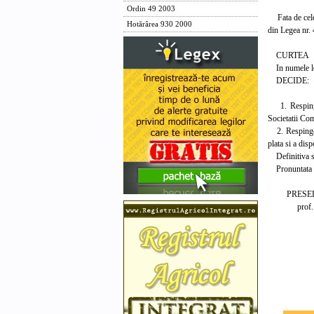
Ordin 49 2003
Fata de cele de
Hotărârea 930 2000
din Legea nr. 
CURTEA
In numele le
DECIDE:
1. Respinge, 
Societatii Co
2. Respinge e
plata si a disp
Definitiva si
Pronuntata in
PRESEDIN
prof. uni
Magistr
Madalin