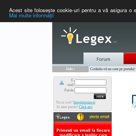
Acest site foloseşte cookie-uri pentru a vă asigura o e
Mai multe informaţii
Nou :
Info :
Legex.ro - portal de legislati
Creându-vă un cont pe portalul ww
Info :
www.tntauto.ro - Managementul 
Info :
Cauta coduri postale si prefixe 
E-
mail:
Parola:
Nu ai cont?
Inregistreaza-te
Ai uitat parola?
Click aici