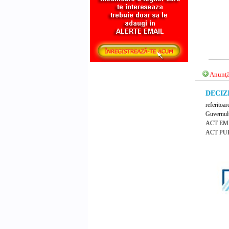
Anunţă
DECIZIE
referitoar
Guvernului
ACT EM
ACT PUB