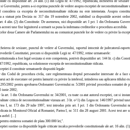
te cu dispozitiile art. 24 alin. (1) din Legea nr. 47/1992, republicata, incheierea de sesizar
si Guvernului, pentru a-si exprima punctele de vedere asupra exceptiei de neconstitutionalitate r
sidera ca exceptia de neconstitutionalitate ridicata nu este intemeiata. Asupra constitut
a a statuat prin Decizia nr. 317 din 19 noiembrie 2002, stabilind ca dispozitiile acestei ordona
rt. 4 alin. (2) din Constitutie. De asemenea, nici dispozitiile art. I pct. 1 din Ordonanta Guver
ea acestei taxe fixe legiuitorul a urmarit sa puna la indemana creditorilor o procedura accesibila.
lor doua Camere ale Parlamentului nu au comunicat punctele lor de vedere cu privire la exceptia
eierea de sesizare, punctul de vedere al Guvernului, raportul intocmit de judecatorul-raportor, 
revederile Constitutiei, precum si dispozitiile Legii nr. 47/1992, retine urmatoarele:
tionala a fost legal sesizata si este competenta, potrivit dispozitiilor art. 144 lit. c) din Constitu
47/1992, republicata, sa solutioneze exceptia de neconstitutionalitate ridicata.
tiei il constituie urmatoarele dispozitii legale:
n Codul de procedura civila, care reglementeaza dreptul persoanelor interesate de a face con
rui act de executare ori pentru lamuriri cu privire la intelesul, intinderea sau aplicarea titlului e
95/2002 pentru aprobarea Ordonantei Guvernului nr. 5/2001 privind procedura somatiei de plat
 5 iunie 2002;
a art. 1 din Ordonanta Guvernului nr. 34/2001, cu toate ca atat autorul exceptiei, cat si instan
realitate critica de neconstitutionalitate vizeaza art. 3 lit. o^1) din Legea nr. 146/1997 privind ta
tea I, nr. 173 din 29 iulie 1997, text introdus prin art. I pct. 1 din Ordonanta Guvernului n
icata in Monitorul Oficial al Romaniei, Partea I, nr. 511 din 28 august 2001. Acest text are ur
 astfel: [...]
entru emiterea somatiei de plata 300.000 lei;".
ei sustine ca dispozitiile legale criticate incalca prevederile constitutionale ale art. 16 alin. (1)