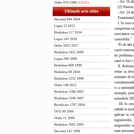
- Art. 16 alin.
Ordin 976 1998
(12141)
(2) Nimeni nu
Ultimele acte citite
- Art. 24 alin
Examinand exc
Decretul 994 2004
I. In ceea ce 
Legea 13 2012
competenta sa 
Hotărârea 117 2016
exercitarea c
controlului."
Legea 145 2018
Pe de alta par
Ordin 2655 2017
cazul contesta
Hotărârea 1422 2006
iar problema u
Legea 209 2008
cand se face c
Hotărârea 668 1999
II. Referitor 
retine ca, des
Hotărârea 68 2016
normativ de ba
Hotărârea 1252 1996
constitutional
Ordin 148 2012
si a autoritat
Hotărârea 1286 2003
exemplu, prin
noiembrie 200
Hotărârea 1248 2007
III. In ceea c
Rectificare 1797 2004
stabilit in mod
OUG 69 2000
aplicate la va
Ordin 11 2000
legiuitorului,
Hotărârea 1002 1995
asigurarilor s
toate persoane
Decretul 141 1999