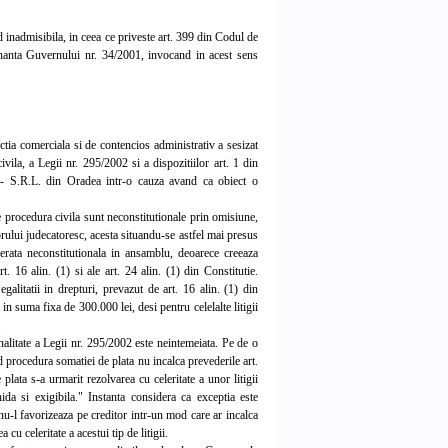
 inadmisibila, in ceea ce priveste art. 399 din Codul de
donanta Guvernului nr. 34/2001, invocand in acest sens
a comerciala si de contencios administrativ a sesizat
vila, a Legii nr. 295/2002 si a dispozitiilor art. 1 din
 - S.R.L. din Oradea intr-o cauza avand ca obiect o
e procedura civila sunt neconstitutionale prin omisiune,
torului judecatoresc, acesta situandu-se astfel mai presus
derata neconstitutionala in ansamblu, deoarece creeaza
t. 16 alin. (1) si ale art. 24 alin. (1) din Constitutie.
galitatii in drepturi, prevazut de art. 16 alin. (1) din
in suma fixa de 300.000 lei, desi pentru celelalte litigii
.
alitate a Legii nr. 295/2002 este neintemeiata. Pe de o
 procedura somatiei de plata nu incalca prevederile art.
 plata s-a urmarit rezolvarea cu celeritate a unor litigii
chida si exigibila." Instanta considera ca exceptia este
nu-l favorizeaza pe creditor intr-un mod care ar incalca
cu celeritate a acestui tip de litigii.