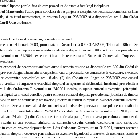
la executare.
nal lipsesc partile, fata de care procedura de citare a fost legal indeplinita.
 Ministerului Public pune concluzii de respingere a exceptiei de neconstitutionalitate, ca fiind
ila, si ca fiind neintemeiata, in privinta Legii nr. 295/2002 si a dispozitiilor art. 1 din Or
Curtii Constitutionale.
e actele si lucrarile dosarului, constata urmatoarele:
ea din 14 ianuarie 2003, pronuntata in Dosarul nr. 5.094/COM/2002, Tribunalul Bihor - Secti
utionala cu exceptia de neconstitutionalitate a dispozitiilor art. 399 din Codul de procedura ci
vernului nr. 34/2001, exceptie ridicata de reprezentantul Societatii Comerciale "Dupress"
executare.
xceptiei de neconstitutionalitate autorul acesteia sustine ca dispozitiile art. 399 din Codul d
 prevede obligativitatea citarii, ca parte in cadrul procesului de contestatie la executare, a execu
 ce contravine prevederilor art. 16 alin. (2) din Constitutie. Legea nr. 295/2002 este consi
tru creditor si ingradeste exercitiul dreptului la aparare al debitorului, incalcand prevederile ar
rt. 1 din Ordonanta Guvernului nr. 34/2001 incalca, in opinia autorului exceptiei, principiul e
rin faptul ca in cazul cererilor pentru emiterea somatiei de plata prevede taxa judiciara de timbru 
uabil in bani se stabileste plata taxelor judiciare de timbru in raport cu valoarea obiectului cauzei
hor - Sectia comerciala si de contencios administrativ apreciaza ca exceptia de neconstitution
cizia Curtii Constitutionale nr. 252/2002 s-a stabilit ca Ordonanta Guvernului nr. 5/2001 privind
i ale art. 24 alin. (1) din Constitutie, iar pe de alta parte, "prin aceasta procedura a somatiei de
situatia in care obiectul litigiului nu comporta discutii, creanta creditorului fiind certa, li
i in ceea ce priveste dispozitiile art. 1 din Ordonanta Guvernului nr. 34/2001, intrucat acestea 
itatii in drepturi, deoarece prin instituirea taxei fixe legiuitorul urmareste, de asemenea, rezolvarea 