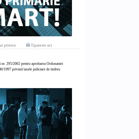
ui prieten
Tipareste act
egii nr. 295/2002 pentru aprobarea Ordonantei
146/1997 privind taxele judiciare de timbru