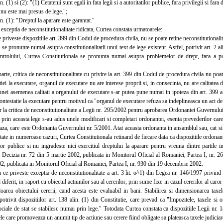
 (1) si (2): "(1) Cetatenii sunt egali in fata legii si a autoritatilor publice, fara privilegii si fara 
 este mai presus de lege.";
. (1): "Dreptul la aparare este garantat."
eptia de neconstitutionalitate ridicata, Curtea constata urmatoarele:
priveste dispozitiile art. 399 din Codul de procedura civila, nu se poate retine neconstitutional
se pronunte numai asupra constitutionalitatii unui text de lege existent. Astfel, potrivit art. 2 al
ontrolului, Curtea Constitutionala se pronunta numai asupra problemelor de drept, fara a 
te, critica de neconstitutionalitate cu privire la art. 399 din Codul de procedura civila nu poate 
tiei la executare, organul de executare nu are interese proprii si, in consecinta, nu are calitatea d
nei asemenea calitati a organului de executare s-ar putea pune numai in ipoteza din art. 399 al
ontestatie la executare pentru motivul ca "organul de executare refuza sa indeplineasca un act de 
la critica de neconstitutionalitate a Legii nr. 295/2002 pentru aprobarea Ordonantei Guvernului
i prin aceasta lege s-au adus unele modificari si completari ordonantei, esenta prevederilor care 
za, care este Ordonanta Guvernului nr. 5/2001. Atat aceasta ordonanta in ansamblul sau, cat si di
itate in numeroase cazuri, Curtea Constitutionala retinand de fiecare data ca dispozitiile ordonantei
ilor publice si nu ingradeste nici exercitiul dreptului la aparare pentru vreuna dintre partile i
 Decizia nr. 72 din 5 martie 2002, publicata in Monitorul Oficial al Romaniei, Partea I, nr. 2
2, publicata in Monitorul Oficial al Romaniei, Partea I, nr. 930 din 19 decembrie 2002.
e priveste exceptia de neconstitutionalitate a art. 3 lit. o^1) din Legea nr. 146/1997 privind 
 diferit, in raport cu obiectul actiunilor sau al cererilor, prin sume fixe in cazul cererilor al caro
loarea obiectului cererii, cand acesta este evaluabil in bani. Stabilirea si dimensionarea taxe
 potrivit dispozitiilor art. 138 alin. (1) din Constitutie, care prevad ca "Impozitele, taxele si o
ociale de stat se stabilesc numai prin lege." Totodata Curtea constata ca dispozitiile Legii nr. 14
le care promoveaza un anumit tip de actiune sau cerere fiind obligate sa plateasca taxele judiciare