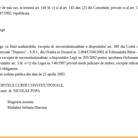
 mai sus, in temeiul art. 144 lit. c) si al art. 145 alin. (2) din Constitutie, precum si al art. 13 al
47/1992, republicata,
gii
ca fiind inadmisibila, exceptia de neconstitutionalitate a dispozitiilor art. 399 din Codul de
merciale "Dupress" - S.R.L. din Oradea in Dosarul nr. 5.094/COM/2002 al Tribunalului Bihor - S
xceptia de neconstitutionalitate a dispozitiilor Legii nr. 295/2002 pentru aprobarea Ordonant
ozitiilor art. 3 lit. o^1) din Legea nr. 146/1997 privind taxele judiciare de timbru, exceptie ridicat
 obligatorie.
 sedinta publica din data de 22 aprilie 2003.
TELE CURTII CONSTITUTIONALE,
v. dr. NICOLAE POPA
at asistent,
a Stefania Diaconu