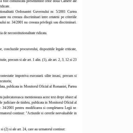
e a fost comunicata presedintilor celor doua Camere ale
idicate.
ionalitatii Ordonantei Guvernului nr. 5/2001 Curtea
nte nu creeaza discriminari intre cetateni pe criteriile
nului nr. 34/2001 nu creeaza privilegii sau discriminari.
 de neconstitutionalitate ridicata.
concluziile procurorului, dispozitiile legale criticate,
tie, precum si ale art. 1 alin. (1), ale art. 2, 3, 12 si 23
testatie impotriva executarii silite insasi, precum si
xecutoriu;
a, publicata in Monitorul Oficial al Romaniei, Partea
ta judecatoreasca mentioneaza acest text drept obiect al
xele judiciare de timbru, publicata in Monitorul Oficial al
r. 34/2001 pentru modificarea si completarea Legii nr.
matorul continut: "Actiunile si cererile neevaluabile in
 si (2) si ale art. 24, care au urmatorul continut: