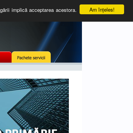
Am înţeles!
igării implică acceptarea acestora.