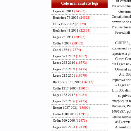
In conformita
Cele mai căutate legi
Parlamentului 
Guvernul con
Legea 40 2011
(24592)
Constitutional
Hotărârea 73 2006
(24022)
prevazute de a
OUG 195 2002
(23729)
Prin instituir
Hotărârea 41 2001
(22834)
Presedintii ce
Legea 28 1991
(20927)
CURTEA,
Ordin 4 2007
(18303)
examinand inch
Cod 0 1864
(17574)
raportate la p
Legea 571 2003
(16952)
Curtea Constitu
Legea 263 2010
(16572)
din Legea nr. 
Obiectul excep
Legea 287 2009
(16415)
- Art. 399 di
Legea 215 2001
(16378)
impotriva orica
Rectificare 155 2016
(16312)
- Legea nr. 2
Ordin 1917 2005
(15015)
I, nr. 380 din
Legea 153 2017
(14984)
- cu privire l
exceptiei, in 
Legea 273 2006
(14435)
Romaniei, Par
Raport 1937 2021
(13902)
146/1997, publ
Ordin 1508 2016
(12956)
bani se taxeaza
Ordin 560 2006
(12471)
o^1) cereri p
Autorul excepti
Legea 429 2003
(12419)