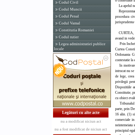
o contestatie 
Codul Civil
La apelul nomi
Codul Muncii
Reprezentantul
Codul Penal
procedura civ
jurisprudenta 
Codul Vamal
Constitutia Romaniei
CURTEA,
Codul rutier
avand in veder
Prin Incheier
Legea administratiei publice
locale
Curtea Constit
Ordonanta Gu
contestatie la 
In motivarea e
intrucat nu se
de lege, ceea
privilegii pen
Dispozitiile a
Constitutie, p
cu obiect eval
Tribunalul Bi
parte, prin De
Legături cu alte acte
16 alin. (1) s
comerciale in 
nu a modificat niciun act
neintemeiata s
nu a fost modificat de niciun act
principiul egal