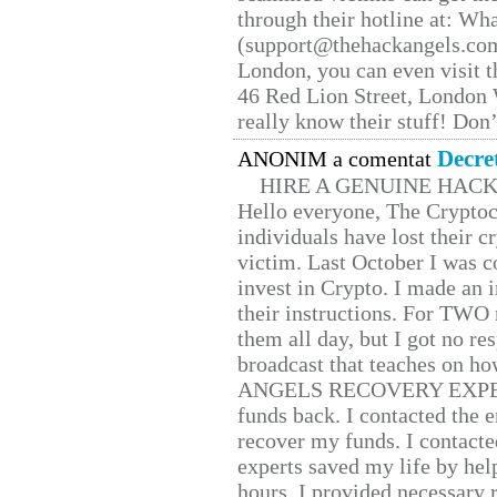
through their hotline at: W
(support@thehackangels.com
London, you can even visit th
46 Red Lion Street, London
really know their stuff! Don’
Decre
ANONIM a comentat
HIRE A GENUINE HAC
Hello everyone, The Cryptocu
individuals have lost their c
victim. Last October I was 
invest in Crypto. I made an i
their instructions. For TWO 
them all day, but I got no re
broadcast that teaches on h
ANGELS RECOVERY EXPERT. H
funds back. I contacted the 
recover my funds. I contact
experts saved my life by hel
hours. I provided necessary 