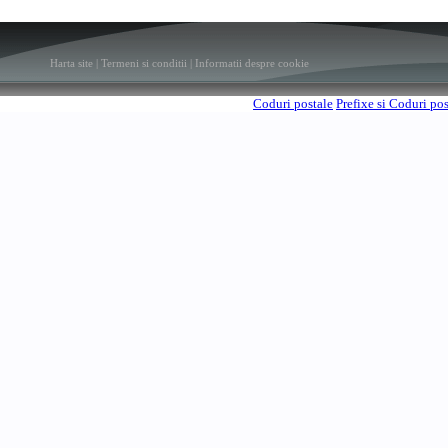
Harta site
|
Termeni si conditii
|
Informatii despre cookie
Coduri postale
Prefixe si Coduri po