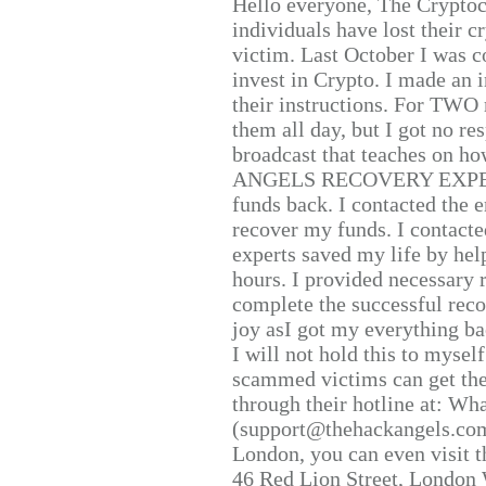
Hello everyone, The Cryptocu
individuals have lost their c
victim. Last October I was 
invest in Crypto. I made an i
their instructions. For TWO 
them all day, but I got no re
broadcast that teaches on h
ANGELS RECOVERY EXPERT. H
funds back. I contacted the 
recover my funds. I contact
experts saved my life by hel
hours. I provided necessary 
complete the successful reco
joy asI got my everything bac
I will not hold this to myself
scammed victims can get the
through their hotline at: W
(support@thehackangels.com
London, you can even visit th
46 Red Lion Street, London