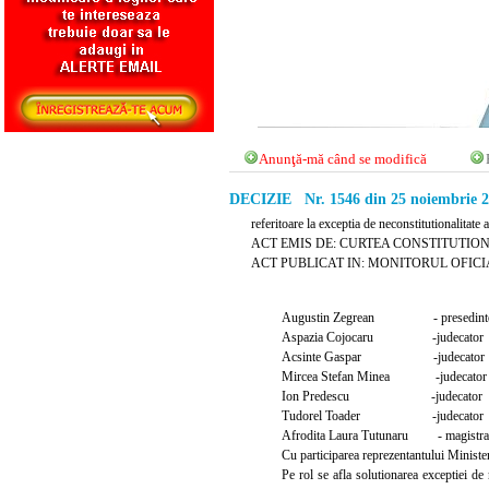
Anunţă-mă când se modifică
DECIZIE Nr. 1546 din 25 noiembrie 
referitoare la exceptia de neconstitutionalitate
ACT EMIS DE: CURTEA CONSTITUTIO
ACT PUBLICAT IN: MONITORUL OFICIAL N
Augustin Zegrean - presedint
Aspazia Cojocaru -judecator
Acsinte Gaspar -judecator
Mircea Stefan Minea -judecator
Ion Predescu -judecator
Tudorel Toader -judecator
Afrodita Laura Tutunaru - magistrat-
Cu participarea reprezentantului Minist
Pe rol se afla solutionarea exceptiei de