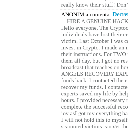
really know their stuff! Don’
Decre
ANONIM a comentat
HIRE A GENUINE HAC
Hello everyone, The Cryptocu
individuals have lost their c
victim. Last October I was 
invest in Crypto. I made an i
their instructions. For TWO 
them all day, but I got no re
broadcast that teaches on h
ANGELS RECOVERY EXPERT. H
funds back. I contacted the 
recover my funds. I contact
experts saved my life by hel
hours. I provided necessary 
complete the successful reco
joy asI got my everything bac
I will not hold this to myself
scammed victims can get the