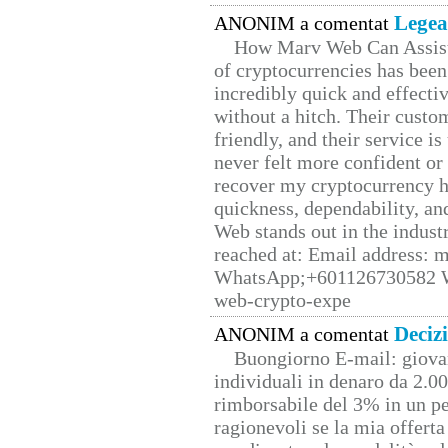
Legea
ANONIM a comentat
How Marv Web Can Assist
of cryptocurrencies has be
incredibly quick and effecti
without a hitch. Their custo
friendly, and their service i
never felt more confident or
recover my cryptocurrency h
quickness, dependability, an
Web stands out in the indus
reached at: Email address:
WhatsApp;+601126730582 W
web-crypto-expe
Deciz
ANONIM a comentat
Buongiorno E-mail: giova
individuali in denaro da 2.00
rimborsabile del 3% in un pe
ragionevoli se la mia offerta