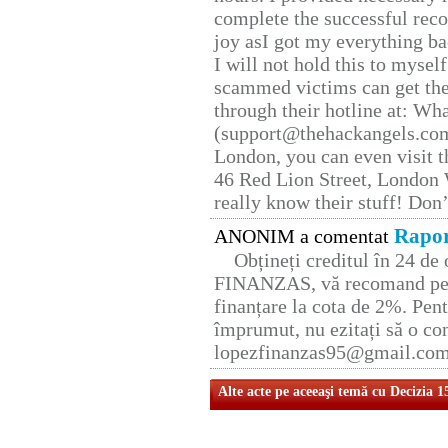
complete the successful reco
joy asI got my everything bac
I will not hold this to myself
scammed victims can get the
through their hotline at: W
(support@thehackangels.com
London, you can even visit th
46 Red Lion Street, London
really know their stuff! Don’
Rapor
ANONIM a comentat
Obțineți creditul în 24 d
FINANZAS, vă recomand pent
finanțare la cota de 2%. Pent
împrumut, nu ezitați să o con
lopezfinanzas95@gmail.co
Alte acte pe aceeaşi temă cu Decizia 