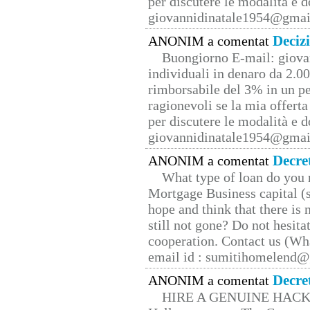
per discutere le modalità e 
giovannidinatale1954@­gmai
Deciz
ANONIM a comentat
Buongiorno E-mail: giova
individuali in denaro da 2.00
rimborsabile del 3% in un pe
ragionevoli se la mia offerta
per discutere le modalità e 
giovannidinatale1954@­gmai
Decre
ANONIM a comentat
What type of loan do you 
Mortgage Business capital (s
hope and think that there is
still not gone? Do not hesita
cooperation. Contact us (W
email id : sumitihomelend
Decre
ANONIM a comentat
HIRE A GENUINE HAC