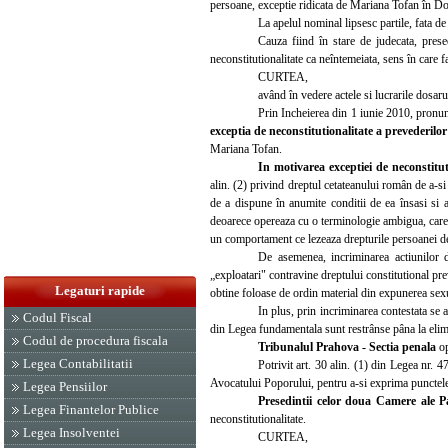
persoane, exceptie ridicata de Mariana Tofan în Do
La apelul nominal lipsesc partile, fata de
Cauza fiind în stare de judecata, prese
neconstitutionalitate ca neîntemeiata, sens în care f
CURTEA,
având în vedere actele si lucrarile dosaru
Prin Incheierea din 1 iunie 2010, pronu
exceptia de neconstitutionalitate a prevederilo
Mariana Tofan.
In motivarea exceptiei de neconstitu
alin. (2) privind dreptul cetateanului român de a-si 
de a dispune în anumite conditii de ea însasi si art
deoarece opereaza cu o terminologie ambigua, care pe
un comportament ce lezeaza drepturile persoanei de 
De asemenea, incriminarea actiunilor d
„exploatari" contravine dreptului constitutional pre
Legaturi rapide
obtine foloase de ordin material din expunerea sexu
In plus, prin incriminarea contestata se ad
Codul Fiscal
din Legea fundamentala sunt restrânse pâna la elim
Codul de procedura fiscala
Tribunalul Prahova - Sectia penala
o
Legea Contabilitatii
Potrivit art. 30 alin. (1) din Legea nr.
Avocatului Poporului, pentru a-si exprima punctele 
Legea Pensiilor
Presedintii celor doua Camere ale 
Legea Finantelor Publice
neconstitutionalitate.
Legea Insolventei
CURTEA,