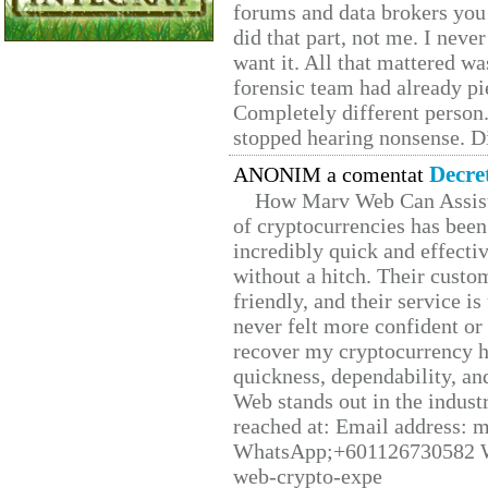
forums and data brokers you 
did that part, not me. I neve
want it. All that mattered w
forensic team had already pie
Completely different person
stopped hearing nonsense. Di
Decre
ANONIM a comentat
How Marv Web Can Assist
of cryptocurrencies has be
incredibly quick and effecti
without a hitch. Their custo
friendly, and their service i
never felt more confident or
recover my cryptocurrency h
quickness, dependability, an
Web stands out in the indus
reached at: Email address:
WhatsApp;+601126730582 W
web-crypto-expe