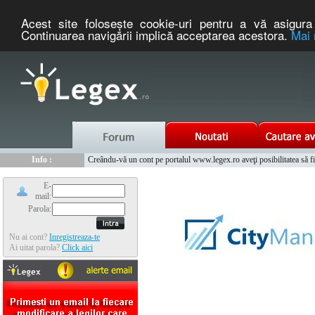
Acest site foloseşte cookie-uri pentru a vă asigura 
Continuarea navigării implică acceptarea acestora.
Mai 
Nou :
Legex.ro - portal de legislatie romaneasca. Un serviciu oferit g
Info :
Creându-vă un cont pe portalul www.legex.ro aveţi posibilitatea să fiţi
Info :
www.tntauto.ro - Managementul Integrat al Parcului Auto
E-
mail:
Parola:
Nu ai cont?
Inregistreaza-te
Ai uitat parola?
Click aici