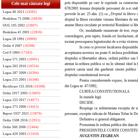
prin dispozitiile pe care le cuprinde sa contravin
Cele mai căutate legi
678/2001 lezeaza drepturile persoanei de a-si stab
Legea 40 2011
(24582)
prevede în art. 25 alin. (1) ca
„Dreptul la libera ci
Hotărârea 73 2006
(24018)
dreptul la libera circulatie vizeaza libertatea de 
anume libera circulatie pe teritoriul României si liber
OUG 195 2002
(23697)
Or, modalitatile enumerate de text, respe
Hotărârea 41 2001
(22816)
constrângere, prin rapire, frauda ori înselaciune, a
Legea 28 1991
(20909)
tocmai preocuparea legiuitorului de a evita vicierea 
Ordin 4 2007
(18298)
In ceea ce priveste încalcarea dispozitiilo
acceptiunea acestora nu poate fi inclusa posibilitat
Cod 0 1864
(17563)
dreptului si libertatilor altora, ordinii publice s
Legea 571 2003
(16941)
atentat la ordinea publica si nu în ultimul rând la
Legea 263 2010
(16554)
potrivit careia unul din gardienii cinstei publice 
Legea 287 2009
(16394)
dreptului constitutional invocat.
Legea 215 2001
(16348)
Pentru considerentele expuse, în temeiul ar
din Legea nr. 47/1992,
Rectificare 155 2016
(16308)
CURTEA CONSTITUTIONALA
Ordin 1917 2005
(15003)
In numele legii
Legea 153 2017
(14977)
DECIDE:
Legea 273 2006
(14415)
Respinge ca neîntemeiata exceptia de ne
persoane, exceptie ridicata de Mariana Tofan în Do
Raport 1937 2021
(13879)
Definitiva si general obligatorie.
Ordin 1508 2016
(12951)
Pronuntata în sedinta publica din data d
Ordin 560 2006
(12464)
PRESEDINTELE CURTII CONSTIT
Legea 429 2003
(12410)
AUGUSTIN ZEGREAN