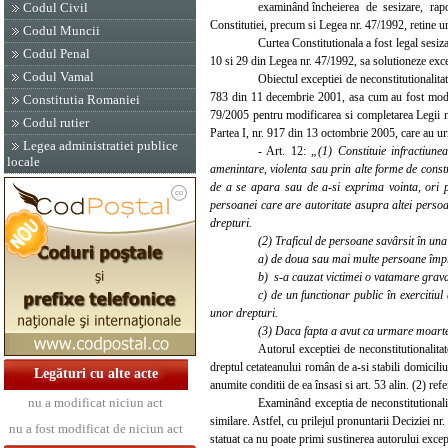
examinând încheierea de sesizare, raportu
Codul Civil
Constitutiei, precum si Legea nr. 47/1992, retine u
Codul Muncii
Curtea Constitutionala a fost legal sesizata
Codul Penal
10 si 29 din Legea nr. 47/1992, sa solutioneze excep
Codul Vamal
Obiectul exceptiei de neconstitutionalita
783 din 11 decembrie 2001, asa cum au fost modif
Constitutia Romaniei
79/2005 pentru modificarea si completarea Legii n
Codul rutier
Partea I, nr. 917 din 13 octombrie 2005, care au ur
Legea administratiei publice
- Art. 12:
„(1) Constituie infractiun
locale
amenintare, violenta sau prin alte forme de const
de a se apara sau de a-si exprima vointa, ori p
persoanei care are autoritate asupra altei persoa
drepturi.
(2) Traficul de persoane savârsit în un
a) de doua sau mai multe persoane îm
b) s-a cauzat victimei o vatamare grava 
c) de un functionar public în exercitiul 
unor drepturi.
(3) Daca fapta a avut ca urmare moartea
Autorul exceptiei de neconstitutionalitate
dreptul cetateanului român de a-si stabili domiciliul
Legături cu alte acte
anumite conditii de ea însasi si art. 53 alin. (2) refe
nu a modificat niciun act
Examinând exceptia de neconstitutionalita
similare. Astfel, cu prilejul pronuntarii Deciziei n
nu a fost modificat de niciun act
statuat ca nu poate primi sustinerea autorului except