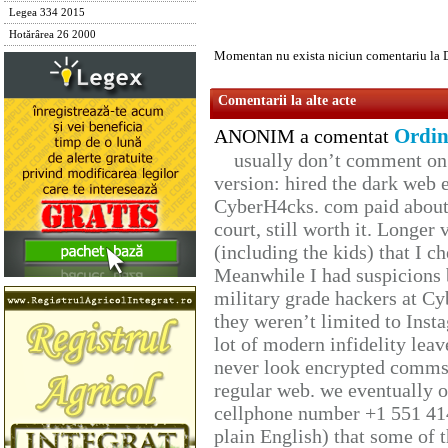
Legea 334 2015
Hotărârea 26 2000
Momentan nu exista niciun comentariu la 
Comentarii la alte acte
Ordin
ANONIM a comentat
usually don’t comment on t
version: hired the dark web 
CyberH4cks. com paid about 
court, still worth it. Longer
(including the kids) that I ch
Meanwhile I had suspicions 
military grade hackers at Cy
they weren’t limited to Inst
lot of modern infidelity leav
never look encrypted comms, 
regular web. we eventually 
cellphone number +1 551 41
plain English) that some of t