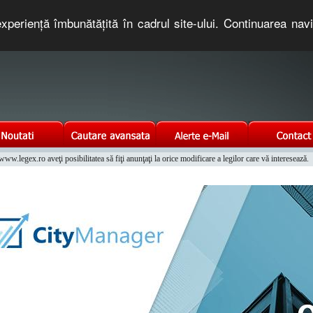
xperienţă îmbunătăţită în cadrul site-ului. Continuarea nav
e romaneasca. Un serviciu oferit gratuit de TNT COMPUTERS
w.legex.ro aveţi posibilitatea să fiţi anunţaţi la orice modificare a legilor care vă interesează.
Integrat al Parcului Auto