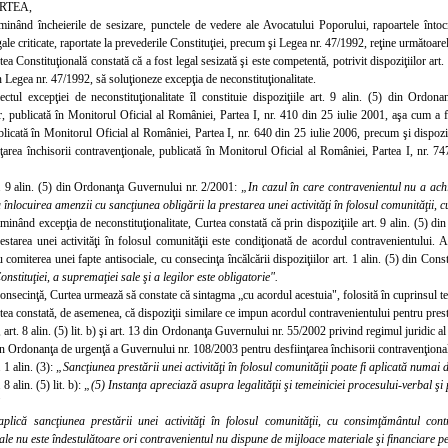
RTEA,
minând încheierile de sesiza
re, punctele de vedere ale Avocatului Poporului, rapoartele întoc
egale criticate, raportate la prevederile Constituţiei, precum şi Legea nr. 47/1992, reţine următoare
ea Constituţională constată că a fost legal sesizată şi este competentă, potrivit dispoziţiilor art. 14
n Legea nr. 47/1992, să soluţioneze excepţia de neconstituţionalitate.
ectul excepţiei de neconstituţionalitate îl constituie dispoziţiile art. 9 alin. (5) din Ordo
or, publicată în Monitorul Oficial al României, Partea
I,
nr. 410 din 25 iulie 2001, aşa cum a f
licată în Monitorul Oficial al României, Partea
I,
nr. 640 din 25 iulie 2006, precum şi dispoz
nţarea închisorii contravenţionale, publicată în Monitorul Oficial al României, Partea
I,
nr. 74
. 9 alin. (5) din Ordonanţa Guvernului nr. 2/2001:
„In cazul în care contravenientul nu a achi
înlocuirea amenzii cu sancţiunea obligării la prestarea unei activităţi în folosul comunităţii, 
minând excepţia de neconstituţionalitate, Curtea constată că prin dispoziţiile art. 9 alin. (5) d
restarea unei activităţi în folosul comunităţii este condiţionată de acordul contravenientului. A
u comiterea unei fapte antisociale, cu consecinţa încălcării dispoziţiilor art. 1 alin. (5) din Con
nstituţiei, a supremaţiei sale şi a legilor este obligatorie".
consecinţă, Curtea urmează să constate că sintagma „cu acordul acestuia", folosită în cuprinsul tex
tea consta
tă, de asemenea, că dispoziţii similare ce impun acordul contravenientului pentru prest
), art. 8 alin. (5) lit. b) şi art. 13 din Ordonanţa Guvernului nr. 55/2002 privind regimul juridic al 
n Ordonanţa de urgenţă a Guvernului nr. 108/2003 pentru desfiinţarea închisorii contravenţional
 1 alin. (3):
„Sancţiunea prestării unei activităţi în folosul comunităţii poate fi aplicată numa
 8 alin. (5) lit. b):
„(5) Instanţa apreciază asupra legalităţii şi temeiniciei procesului-verbal ş
]
aplică sancţiunea prestării unei activităţi în folosul comunităţii, cu consimţământul con
ale nu este îndestulătoare ori contravenientul nu dispune de mijloace materiale şi financiare p