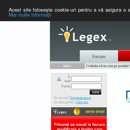
Acest site foloseşte cookie-uri pentru a vă asigura o e
Mai multe informaţii
Nou :
Legex.ro - portal de legislati
Info :
Creându-vă un cont pe portalul ww
Info :
www.tntauto.ro - Managementul 
E-
mail:
Parola:
Nu ai cont?
Inregistreaza-te
Ai uitat parola?
Click aici