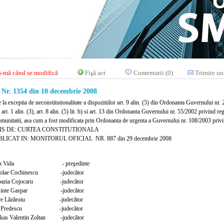
-mă când se modifică
Fişă act
Comentarii (0)
Trimite un
r. 1354 din 10 decembrie 2008
e la exceptia de neconstitutionalitate a dispozitiilor art. 9 alin. (5) din Ordonanta Guvernului nr.
art. 1 alin. (3), art. 8 alin. (5) lit. b) si art. 13 din Ordonanta Guvernului nr. 55/2002 privind regi
omunitatii, asa cum a fost modificata prin Ordonanta de urgenta a Guvernului nr. 108/2003 privin
IS DE: CURTEA CONSTITUTIONALA
LICAT IN: MONITORUL OFICIAL NR. 887 din 29 decembrie 2008
an Vida - preşedinte
colae Cochinescu -judecător
pazia Cojocaru -judecător
sinte Gaspar -judecător
tre Lăzăroiu -judecător
n Predescu -judecător
kas Valentin Zoltan -judecător