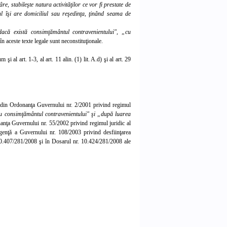
e, stabileşte natura activităţilor ce vor fi prestate de
tul îşi are domiciliul sau reşedinţa, ţinând seama de
acă există consimţământul contravenientului", „cu
 în aceste texte legale sunt neconstituţionale.
şi al art. 1-3, al art. 11 alin. (1) lit. A.d) şi al art. 29
9 din Ordonanţa Guvernului nr. 2/2001 privind regimul
u consimţământul contravenientului" şi „după luarea
rdonanţa Guvernului nr. 55/2002 privind regimul juridic al
urgenţă a Guvernului nr. 108/2003 privind desfiinţarea
. 10.407/281/2008 şi în Dosarul nr. 10.424/281/2008 ale