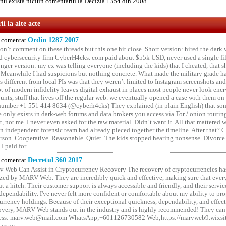
u exista niciun comentariu la Decizia 1354 din 2008
i la alte acte
comentat
Ordin 1287 2007
on’t comment on these threads but this one hit close. Short version: hired the dark 
 cybersecurity firm CyberH4cks. com paid about $55k USD, never used a single file 
onger version: my ex was telling everyone (including the kids) that I cheated, that s
. Meanwhile I had suspicions but nothing concrete. What made the military grade ha
different from local PIs was that they weren’t limited to Instagram screenshots and
ot of modern infidelity leaves digital exhaust in places most people never look en
unts, stuff that lives off the regular web. we eventually opened a case with them on
number +1 551 414 8634 (@cyberh4cks) They explained (in plain English) that som
e only exists in dark-web forums and data brokers you access via Tor / onion routin
rt, not me. I never even asked for the raw material. Didn’t want it. All that mattered 
n independent forensic team had already pieced together the timeline. After that?
erson. Cooperative. Reasonable. Quiet. The kids stopped hearing nonsense. Divorce
I paid for.
comentat
Decretul 360 2017
 Web Can Assist in Cryptocurrency Recovery The recovery of cryptocurrencies ha
ized by MARV Web. They are incredibly quick and effective, making sure that ever
t a hitch. Their customer support is always accessible and friendly, and their servi
 dependability. I've never felt more confident or comfortable about my ability to pr
rrency holdings. Because of their exceptional quickness, dependability, and effect
covery, MARV Web stands out in the industry and is highly recommended! They can 
ess: marv.web@mail.com WhatsApp;+601126730582 Web;https://marvweb9.wixsi
-expe