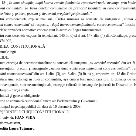
. 13:
„In toate situaţiile, după luarea consimţământului contravenientului instanţa, prin hotărâr
osul comunităţii, pe
baza datelor comunicate de primarul locali
tăţii în care contravenien
ale fizice şi psihice, precum şi de nivelul pregătirii profesionale."
tru considerentele expuse mai sus, Curtea urmează să constate că sintagmele
„numai d
ul contravenientului"
şi, respectiv,
„după luarea consimţământului contravenientului"
folosite
elalte prevederi normative criticate sunt în acord cu
Legea fundamentală.
ru considerentele expuse, în temeiul art. 146 lit. d) şi al art. 147 alin. (4) din Constituţie, precum 
 47/1992,
RTEA CONSTITUŢIONALĂ
numele legii
CIDE:
ite excepţia de neconstituţionalitate şi constată că sintagma
„cu acordul acestuia"
din art. 
ntravenţiilor, precum şi sintagmele
„numai dacă există consimţământul contravenientului", „c
ului contravenientului"
din art. 1 alin. (3), art. 8 alin. (5) lit. b) şi, respectiv, art. 13 din O
estării unei activităţi în folosul comunităţii, aşa cum a fost modificată prin Ordonanţa de 
ntravenţionale, sunt neconstituţionale, excepţie ridicată de instanţa de judecată în Dosarul nr
oieşti - Secţia civilă.
nitivă şi general obligatorie.
izia se comunică celor două Camere ale Parlamentului şi Guvernului.
nunţată în şedinţa publică din data de 10 decembrie 2008.
EŞEDINTELE CURŢII CONSTITUŢIONALE,
. univ. dr.
IOAN VIDA
istrat-asistent,
odita Laura Tutunaru