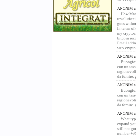
ANONIM a 
How Marv
revolution
goes withou
in terms of
my cryptocu
bitcoin re
Email addr
web-crypto
ANONIM a 
Buongior
con un tass
ragionevoli
da fornire.
ANONIM a 
Buongior
con un tass
ragionevoli
da fornire.
ANONIM a 
What type
expand your
still not g
number +91