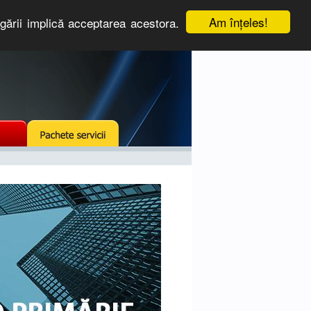
Am înţeles!
igării implică acceptarea acestora.