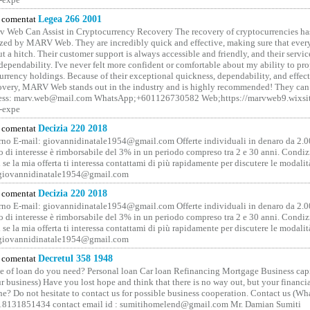
comentat
Legea 266 2001
 Web Can Assist in Cryptocurrency Recovery The recovery of cryptocurrencies ha
ized by MARV Web. They are incredibly quick and effective, making sure that ever
t a hitch. Their customer support is always accessible and friendly, and their servi
 dependability. I've never felt more confident or comfortable about my ability to pr
rrency holdings. Because of their exceptional quickness, dependability, and effect
covery, MARV Web stands out in the industry and is highly recommended! They can 
ess: marv.web@mail.com WhatsApp;+601126730582 Web;https://marvweb9.wixsi
-expe
comentat
Decizia 220 2018
no E-mail: giovannidinatale1954@­gmail.­com Offerte individuali in denaro da 2.0
o di interesse è rimborsabile del 3% in un periodo compreso tra 2 e 30 anni. Condiz
 se la mia offerta ti interessa contattami di più rapidamente per discutere le modali
 giovannidinatale1954@­gmail.­com
comentat
Decizia 220 2018
no E-mail: giovannidinatale1954@­gmail.­com Offerte individuali in denaro da 2.0
o di interesse è rimborsabile del 3% in un periodo compreso tra 2 e 30 anni. Condiz
 se la mia offerta ti interessa contattami di più rapidamente per discutere le modali
 giovannidinatale1954@­gmail.­com
comentat
Decretul 358 1948
 of loan do you need? Personal loan Car loan Refinancing Mortgage Business capit
 business) Have you lost hope and think that there is no way out, but your financi
one? Do not hesitate to contact us for possible business cooperation. Contact us (W
8131851434 contact email id : sumitihomelend@gmail.com Mr. Damian Sumiti