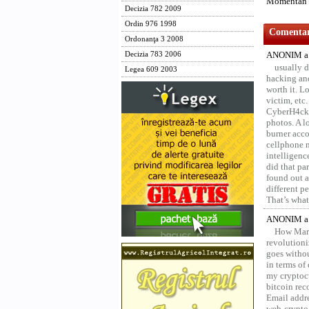
Momentan n
Decizia 782 2009
Ordin 976 1998
Comentari
Ordonanţa 3 2008
ANONIM a 
Decizia 783 2006
usually d
Legea 609 2003
hacking and
worth it. L
victim, etc
CyberH4cks 
photos. A l
burner acco
cellphone 
intelligenc
did that pa
found out a
different p
That’s what 
ANONIM a 
How Marv
revolution
goes withou
in terms of
my cryptocu
bitcoin re
Email addr
web-crypto