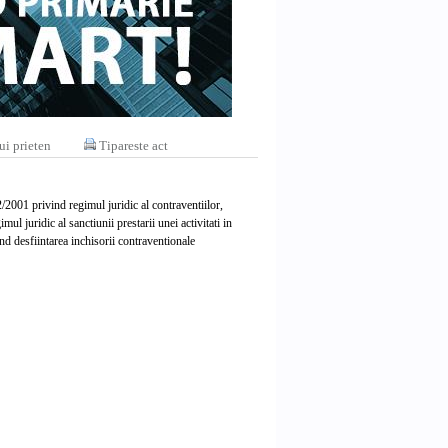
ui prieten
Tipareste act
 2/2001 privind regimul juridic al contraventiilor,
mul juridic al sanctiunii prestarii unei activitati in
d desfiintarea inchisorii contraventionale