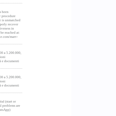
s been
y procedure
ce is unmatched
operly recover
iveness in
be reached at:
te.com/marv-
00 a 5.200.000,
ioni
tà e documenti
00 a 5.200.000,
ioni
tà e documenti
al (start or
al problems are
hatsApp)