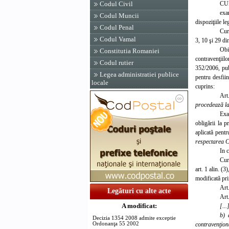
CU
Codul Civil
exa
Codul Muncii
dispoziţiile l
Codul Penal
Curt
Codul Vamal
3, 10 şi 29 di
Obi
Constitutia Romaniei
contravenţiil
Codul rutier
352/2006, pub
Legea administratiei publice
pentru desfii
locale
cuprins:
Art
procedează la 
Exa
obligării la p
aplicată pentr
respectarea Co
In 
Cur
art. 1 alin. (3
modificată pri
Art.
Legături cu alte acte
Art.
A modificat:
[...
b) 
Decizia 1354 2008 admite exceptie
contravenţion
Ordonanţa 55 2002