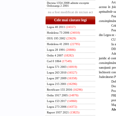
Art
Decizia 1354 2008 admite exceptie
Ordonanţa 2 2001
acesta în fol
aptitudinile s
nu a fost modificat de niciun act
Pen
Cele mai căutate legi
consimţământ
Cel
Legea 40 2011
(24557)
Pent
Hotărârea 73 2006
(24010)
din Legea nr.
OUG 195 2002
(23629)
CU
In 
Hotărârea 41 2001
(22795)
DE
Legea 28 1991
(20886)
Adm
Ordin 4 2007
(18282)
juridic al co
Cod 0 1864
(17549)
consimţământ
Legea 571 2003
(16919)
sancţiunii pr
închisorii co
Legea 263 2010
(16527)
Judecătoriei Pl
Legea 287 2009
(16358)
Defi
Legea 215 2001
(16296)
Dec
Rectificare 155 2016
(16296)
Pro
PR
Ordin 1917 2005
(14970)
prof
Legea 153 2017
(14960)
Mag
Legea 273 2006
(14372)
Afr
Raport 1937 2021
(13825)