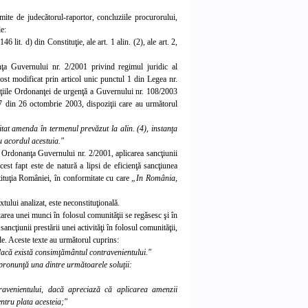
mite de judecătorul-raportor, concluziile procurorului,
le:
6 lit. d) din Constituţie, ale art. 1 alin. (2), ale art. 2,
nanţa Guvernului nr. 2/2001 privind regimul juridic al
ost modificat prin articol unic punctul 1 din Legea nr.
iţiile Ordonanţei de urgenţă a Guvernului nr. 108/2003
7 din 26 octombrie 2003, dispoziţii care au următ
orul
tat amenda în termenul prevăzut la alin. (4), instanţa
cu acordul acestuia."
in Ordonanţa Guvernului nr. 2/2001, aplicarea sancţiunii
cest fapt este de natură a lipsi de eficienţă sancţiunea
stituţia României, în conformita
te cu care
„In România,
tului analizat, este neconstituţională.
area unei munci în folosul comunităţii se regăsesc şi în
sancţiunii prestării unei activităţi în folosul comunităţii,
e. Aceste texte au următorul cuprins:
i dacă există consimţământul contravenientului."
i pronunţă una dintre următoarele soluţii:
travenientului, dacă apreciază că aplicarea amenzii
entru plata acesteia;"