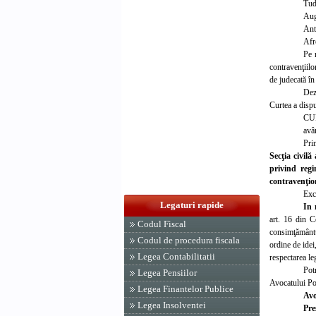
Tu
Au
An
Afr
Pe 
contravenţiilo
de judecată în
Dez
Curtea a disp
CU
avâ
Pri
Secţia civil
privind regi
contravenţio
Exce
Legaturi rapide
In 
art. 16 din C
Codul Fiscal
consimţământul
Codul de procedura fiscala
ordine de idei
Legea Contabilitatii
respectarea leg
Potr
Legea Pensiilor
Avocatului Pop
Legea Finantelor Publice
Avo
Legea Insolventei
Pre