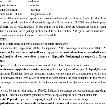
dorel Toader -judecător
gustin Zegrean -judecător
tonia Constantin - procuror
odita Laura Tutunaru - magistrat-asistent
rol se află soluţionarea excepţiei de neconstituţionalitate a dispoziţiilor art.9 alin. (5) din Or
r, precum şi a dispoziţiilor Ordonanţei de urgenţă a Guvernului nr.108/2003 pentru desfiinţarea î
 Dosarul nr. 10.407/281/2008 şi în Dosarul nr. 10.424/281/2008 ale Judecătoriei Ploieşti - Secţia
baterile au avut loc
în şedinţa publică din data de 4 decembrie 2008 şi au fost consemnate în 
us amânarea pronunţării pentru 10 decembrie 2008.
RTEA,
nd în vedere actele şi lucrările dosarelor, constată următoarele:
n încheierile din 8 septembrie 2008 şi 15 septembrie 2008, pronunţate în dosarele nr. 10.407/
ă a sesizat Curtea Constituţională cu excepţia de neconstituţionalitate a prevederilor a
mul juridic al contravenţiilor, precum şi dispoziţiile Ordonanţei de urgenţă a Guver
nale.
pţia a fost ridicată, în dosarele de mai sus, de Judecătoria Ploieşti - Secţia civilă.
motivarea excepţiei de neconstituţionalitate,
instanţa de judecată susţine că dispoziţiile legal
onstituţia României, deoarece înlocuirea amenzii contravenţionale cu sancţiunea prestării unei
 contravenientului, ceea ce are ca efect exonerarea acestuia de orice sancţiune, în ipoteza în ca
, se susţine că, în condiţiile arătate, desfiinţarea închisorii contravenţionale este de natură să li
ii.
ivit art. 30 alin
. (1) din Legea nr. 47/1992, încheierile de sesizare au fost comunicate preşedin
orului, pentru a-şi exprima punctele de vedere asupra excepţiei de neconstituţionalitate.
catul Poporului
apreciază că dispoziţiile legale atacate nu contravin Constituţiei.
şedinţii celor două Camere ale Parlamentului
şi
Guvernul
nu au comunicat punctele lor de v