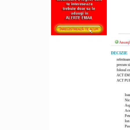
Anunţă
DECIZIE N
referitoar
precum si 
folosul c
ACT EM
ACT PUB
Io
Ni
As
Ac
Pe
Io
Pus