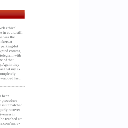
web ethical
in court, still
he was the
ckers at
 parking-lot
crypted comms,
 telegram with
e of that
g. Again they
was that my ex
 Completely
 wrapped fast.
s been
y procedure
ce is unmatched
operly recover
iveness in
be reached at:
te.com/marv-