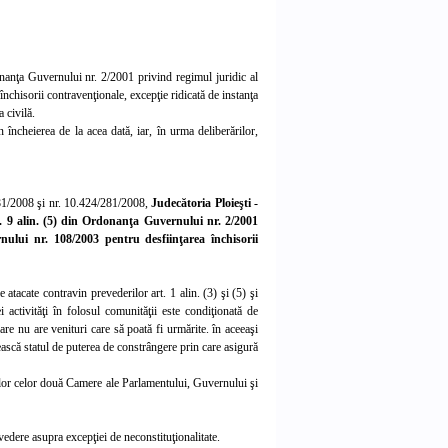
donanţa Guvernului nr. 2/2001 privind regimul juridic al
nchisorii contravenţionale, excepţie ridicată de instanţa
 civilă.
încheierea de la acea dată, iar, în urma deliberărilor,
281/2008 şi nr. 10.424/281/2008,
Judecătoria Ploieşti -
rt. 9 alin. (5) din Ordonanţa Guvernului nr. 2/2001
nului nr. 108/2003 pentru desfiinţarea închisorii
e atacate contravin prevederilor art. 1 alin. (3) şi (5) şi
 activităţi în folosul comunităţii este condiţionată de
re nu are venituri care să poată fi urmărite. în aceeaşi
psească statul de puterea de constrângere prin care asigură
ţilor celor două Camere ale Parlamentului, Guvernului şi
edere asupra excepţiei de neconstituţionalitate.