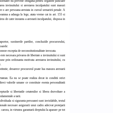
 normativ nu prevede obligatia pentru organele judiciare
rea invinuitului si arestarea inculpatului sunt masuri
are o are persoana arestata in cursul urmaririi penale. A
nseamna a adauga la lege, atata vreme cat in art. 155 si
a de catre instanta a arestarii inculpatului, dispusa in
rtor, sustinerile partilor, concluziile procurorului,
toarele:
ioneze exceptia de neconstitutionalitate invocata.
te necesara privarea de libertate a invinuitului si sunt
spune prin ordonanta motivata arestarea invinuitului, cu
e.
stitutie, deoarece procurorul poate lua masura arestarii
atean. Ea nu se poate realiza decat in conditii strict
irect valorile umane ce constituie esenta personalitatii
rile si libertatile cetatenilor si libera dezvoltare a
ndamentale a tarii.
ndividuala si siguranta persoanei sunt inviolabile, textul
tionale necesare asigurarii unui cadru adecvat protejarii
 carora, in virtutea garantarii dreptului la aparare pe tot