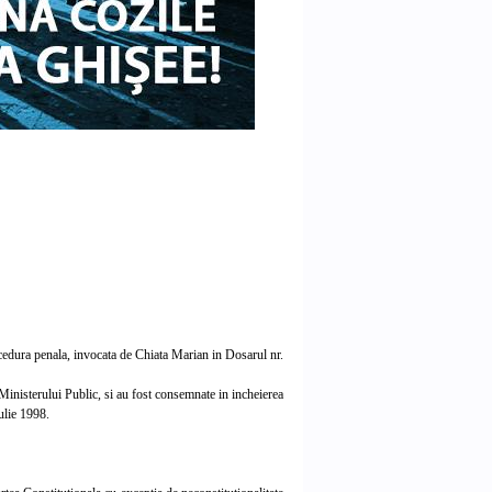
ocedura penala, invocata de Chiata Marian in Dosarul nr.
 Ministerului Public, si au fost consemnate in incheierea
ulie 1998.