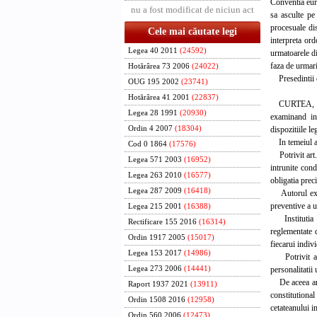
Conventia euro
nu a fost modificat de niciun act
sa asculte pe
procesuale dis
Cele mai căutate legi
interpreta ord
Legea 40 2011
(24592)
urmatoarele di
faza de urmari
Hotărârea 73 2006
(24022)
Presedintii c
OUG 195 2002
(23741)
Hotărârea 41 2001
(22837)
CURTEA,
Legea 28 1991
(20930)
examinand inc
dispozitiile le
Ordin 4 2007
(18304)
In temeiul art
Cod 0 1864
(17576)
Potrivit art. 
Legea 571 2003
(16952)
intrunite cond
Legea 263 2010
(16577)
obligatia preci
Legea 287 2009
(16418)
Autorul except
preventive a u
Legea 215 2001
(16388)
Institutia pr
Rectificare 155 2016
(16314)
reglementate d
Ordin 1917 2005
(15017)
fiecarui indivi
Legea 153 2017
(14986)
Potrivit art.
personalitatii
Legea 273 2006
(14441)
De aceea art. 
Raport 1937 2021
(13911)
constitutional
Ordin 1508 2016
(12958)
cetateanului i
Ordin 560 2006
(12473)