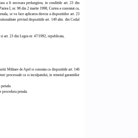
ara a fi necesara prelungirea, in conditiile art. 23 din
artea I, nr. 98 din 2 martie 1998, Curtea a constatat ca,
nala, se va face aplicarea directa a dispozitiilor art. 23
tutionalitate privind dispozitiile art. 149 alin. din Codul
 si art. 23 din Legea nr. 47/1992, republicata,
ii Militare de Apel si constata ca dispozitiile art. 146
ri procesuale ca si inculpatului, in temeiul garantiilor
 penala.
de procedura penala.