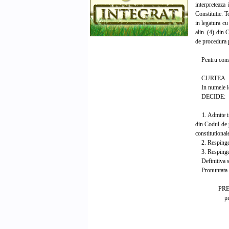
interpreteaza 
Constitutie. T
in legatura cu
alin. (4) din 
de procedura p
Pentru conside
CURTEA
In numele le
DECIDE:
1. Admite in p
din Codul de p
constitutional
2. Respinge ex
3. Respinge ca
Definitiva si
Pronuntata in
PRESEDIN
prof. un
Magist
Gabrie