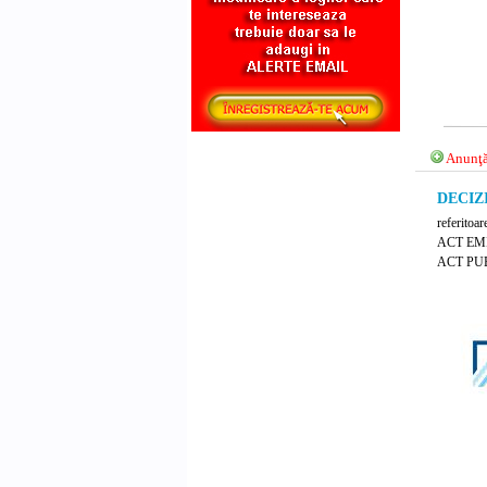
Anunţă
DECIZIE
referitoar
ACT EM
ACT PUB