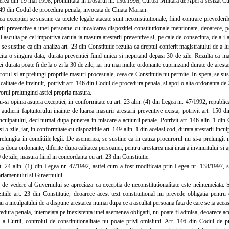
ea din 19 mai 1998, pronuntata in Dosarul nr. 136/1998, Curtea Militara de Apel a sesizat Curt
 149 din Codul de procedura penala, invocata de Chiata Marian.
xceptiei se sustine ca textele legale atacate sunt neconstitutionale, fiind contrare prevederilo
rii preventive a unei persoane cu incalcarea dispozitiei constitutionale mentionate, deoarece, 
-l asculta pe cel impotriva caruia ia masura arestarii preventive si, pe cale de consecinta, de a-i
e sustine ca din analiza art. 23 din Constitutie rezulta ca dreptul conferit magistratului de a l
cita o singura data, durata preventiei fiind unica si neputand depasi 30 de zile. Rezulta ca m
rei durata poate fi de la o zi la 30 de zile, iar nu mai multe ordonante cuprinzand durate de arestar
urorul si-ar prelungi propriile masuri procesuale, ceea ce Constitutia nu permite. In speta, se su
 calitate de invinuit, potrivit art. 146 din Codul de procedura penala, si apoi o alta ordonanta de
orul prelungind astfel propria masura.
opinia asupra exceptiei, in conformitate cu art. 23 alin. (4) din Legea nr. 47/1992, republicat
a audierii faptuitorului inainte de luarea masurii arestarii preventive exista, potrivit art. 150
nculpatului, deci numai dupa punerea in miscare a actiunii penale. Potrivit art. 146 alin. 1 din 
i 5 zile, iar, in conformitate cu dispozitiile art. 149 alin. 1 din acelasi cod, durata arestarii incu
relungita in conditiile legii. De asemenea, se sustine ca in cauza procurorul nu si-a prelungit 
is doua ordonante, diferite dupa calitatea persoanei, pentru arestarea mai intai a invinuitului si 
de zile, masura fiind in concordanta cu art. 23 din Constitutie.
 24 alin. (1) din Legea nr. 47/1992, astfel cum a fost modificata prin Legea nr. 138/1997, s-
rlamentului si Guvernului.
 vedere al Guvernului se apreciaza ca exceptia de neconstitutionalitate este neintemeiata. 
zitiile art. 23 din Constitutie, deoarece acest text constitutional nu prevede obligatia pentru
au a inculpatului de a dispune arestarea numai dupa ce a ascultat persoana fata de care se ia aceas
dura penala, intemeiata pe inexistenta unei asemenea obligatii, nu poate fi admisa, deoarece aceas
le a Curtii, controlul de constitutionalitate nu poate privi omisiuni. Art. 146 din Codul de p