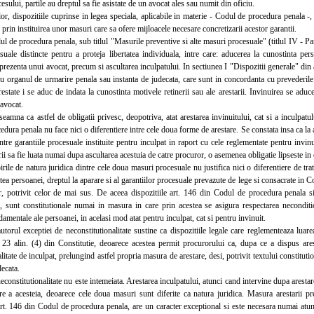
esului, partile au dreptul sa fie asistate de un avocat ales sau numit din oficiu.
, dispozitiile cuprinse in legea speciala, aplicabile in materie - Codul de procedura penala -,
, prin instituirea unor masuri care sa ofere mijloacele necesare concretizarii acestor garantii.
de procedura penala, sub titlul "Masurile preventive si alte masuri procesuale" (titlul IV - Pa
suale distincte pentru a proteja libertatea individuala, intre care: aducerea la cunostinta per
 prezenta unui avocat, precum si ascultarea inculpatului. In sectiunea I "Dispozitii generale" din a
ru organul de urmarire penala sau instanta de judecata, care sunt in concordanta cu prevederile a
restate i se aduc de indata la cunostinta motivele retinerii sau ale arestarii. Invinuirea se aduce
avocat.
na ca astfel de obligatii privesc, deopotriva, atat arestarea invinuitului, cat si a inculpatul
dura penala nu face nici o diferentiere intre cele doua forme de arestare. Se constata insa ca la a
ntre garantiile procesuale instituite pentru inculpat in raport cu cele reglementate pentru invin
ii sa fie luata numai dupa ascultarea acestuia de catre procuror, o asemenea obligatie lipseste in c
e de natura juridica dintre cele doua masuri procesuale nu justifica nici o diferentiere de trata
atea persoanei, dreptul la aparare si al garantiilor procesuale prevazute de lege si consacrate in Con
r, potrivit celor de mai sus. De aceea dispozitiile art. 146 din Codul de procedura penala si
, sunt constitutionale numai in masura in care prin acestea se asigura respectarea necondition
damentale ale persoanei, in acelasi mod atat pentru inculpat, cat si pentru invinuit.
rul exceptiei de neconstitutionalitate sustine ca dispozitiile legale care reglementeaza luarea
. 23 alin. (4) din Constitutie, deoarece acestea permit procurorului ca, dupa ce a dispus ares
litate de inculpat, prelungind astfel propria masura de arestare, desi, potrivit textului constitut
decata.
onstitutionalitate nu este intemeiata. Arestarea inculpatului, atunci cand intervine dupa arestarea
re a acesteia, deoarece cele doua masuri sunt diferite ca natura juridica. Masura arestarii pre
art. 146 din Codul de procedura penala, are un caracter exceptional si este necesara numai atun