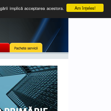
Am înţeles!
igării implică acceptarea acestora.