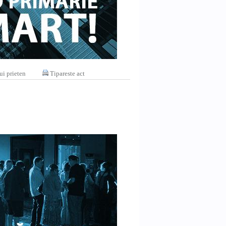
ui prieten
Tipareste act