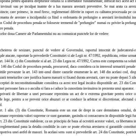
peana pentru apararea drepturilor omului si a libertatilor fundamentale, intrucat nici acest act
 invinuit sau pe inculpat inainte de a lua masura arestarii preventive. Se mai arata ca aresta
tincte, care primesc, in mod firesc, reglementari diferite in raport cu calitatea procesuala pe c
onanta de arestare a inculpatului ca fiind o ordonanta de prelungire a arestarii invinuitului i
n Codul de procedura penala se foloseste termenul de "prelungire" numai cu privire la prelungire
re penala.
elor doua Camere ale Parlamentului nu au comunicat punctele lor de vedere.
heierea de sesizare, punctul de vedere al Guvernului, raportul intocmit de judecatorul-rapo
gale atacate, raportate la prevederile Constitutiei si ale Legii nr. 47/1992, republicata, retine urma
. 144 lit. c) din Constitutie si al art. 23 din Legea nr. 47/1992, Curtea este competenta sa solut
146 din Codul de procedura penala, procurorul, daca considera ca in interesul urmaririi penale es
itiile prevazute la art. 143 intr-unul dintre cazurile enumerate la art. 148 din acelasi cod, di
zarii temeiurilor care justifica luarea masurii si fixand durata arestarii, care nu poate depasi 5 zil
iei de neconstitutionalitate considera ca acest text legal incalca dispozitiile art. 23 din Con
nei persoane fara a o asculta si fara a-i aduce la cunostinta invinuirea in prezenta unui aparator.
ivarii de libertate a unei persoane reprezinta un act de o extrema gravitate pentru orice cet
e lege, pentru a se preveni orice abuzuri ce ar conduce la arbitrar si discretionar, afectand d
d.
 1 alin. (3) din Constitutie, Romania este un stat de drept in care demnitatea omului, dreptu
 umane reprezinta valori supreme ce sunt garantate, gasindu-si consacrarea in dispozitiile legii fu
23 din Constitutie stabileste, ca un principiu de baza al ocrotirii acestor valori, ca libertatea i
 reglementand pana la detaliu conditiile in care se poate efectua arestarea si garantiile constitu
mpotriva unei astfel de masuri. In acelasi sens sunt si prevederile art. 24 din Constitutie, potrivit