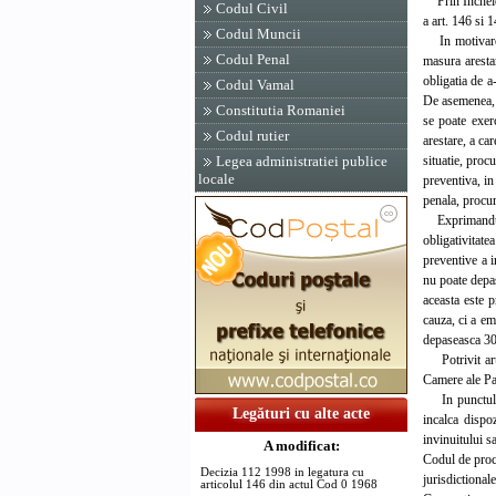
Prin Incheier
Codul Civil
a art. 146 si
Codul Muncii
In motivarea e
Codul Penal
masura aresta
obligatia de a
Codul Vamal
De asemenea, s
Constitutia Romaniei
se poate exer
Codul rutier
arestare, a ca
situatie, proc
Legea administratiei publice
locale
preventiva, in
penala, procur
Exprimandu-si 
obligativitate
preventive a i
nu poate depas
aceasta este p
cauza, ci a em
depaseasca 30 
Potrivit art.
Camere ale Pa
In punctul de
Legături cu alte acte
incalca dispo
invinuitului s
A modificat:
Codul de proce
Decizia 112 1998 in legatura cu
jurisdictiona
articolul 146 din actul Cod 0 1968