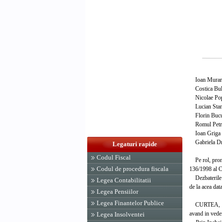
Ioan Mura
Costica Bu
Nicolae Po
Lucian Sta
Florin Bucur
Romul Petru
Ioan Grig
Gabriela Dra
Legaturi rapide
Codul Fiscal
Pe rol, pronun
Codul de procedura fiscala
136/1998 al Cu
Dezbaterile au
Legea Contabilitatii
de la acea dat
Legea Pensiilor
Legea Finantelor Publice
CURTEA,
avand in veder
Legea Insolventei