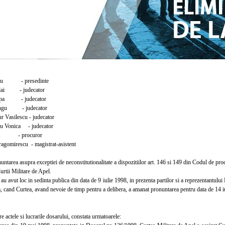
ru - presedinte
lai - judecator
pa - judecator
ngu - judecator
 Vasilescu - judecator
 Vonica - judecator
a - procuror
gomirescu - magistrat-asistent
tarea asupra exceptiei de neconstitutionalitate a dispozitiilor art. 146 si 149 din Codul de pr
rtii Militare de Apel.
 avut loc in sedinta publica din data de 9 iulie 1998, in prezenta partilor si a reprezentantului
a, cand Curtea, avand nevoie de timp pentru a delibera, a amanat pronuntarea pentru data de 14 i
e actele si lucrarile dosarului, constata urmatoarele: