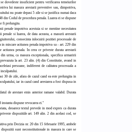
, se dovedeste insuficient pentru verificarea temeiurilor
otriva lui masura arestarii preventive sau, dimpotriva,
uitului nu poate depasi 5 zile si se justifica numai daca
t. 148 din Codul de procedura penala. Luarea ei se dispune
e fi prelungita.
ii penale impotriva acestuia si se mentine necesitatea
i penale si luarea, de data aceasta, a masurii arestarii
iuitorului, consecinta inlocuirii pozitiei procesuale de
a in miscare actiunea penala impotriva sa - art. 229 din
actiunea penala. In ceea ce priveste durata arestarii
ia din urma, ca masura exceptionala, specifica urmaririi
revazuta la art. 23 alin. (4) din Constitutie, avand in
celeiasi persoane, indiferent de calitatea procesuala a
 inculpatului.
i 30 de zile, afara de cazul cand ea este prelungita in
culpatului, iar in cazul cand arestarea a fost dispusa in
atul de arestare emis anterior ramane valabil. Durata
d instanta dispune revocarea ei."
meiata, deoarece textul prevede in mod expres ca durata
riveste dispozitiile art. 149 alin. 2 din acelasi cod, se
initiva prin Decizia nr. 20 din 15 februarie 1995, ambele
 dispozitii sunt neconstitutionale in masura in care se