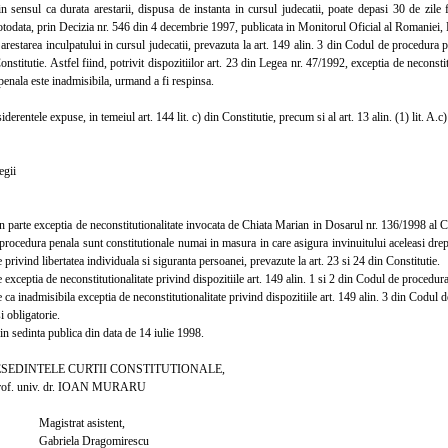
in sensul ca durata arestarii, dispusa de instanta in cursul judecatii, poate depasi 30 de zile f
otodata, prin Decizia nr. 546 din 4 decembrie 1997, publicata in Monitorul Oficial al Romaniei, P
 arestarea inculpatului in cursul judecatii, prevazuta la art. 149 alin. 3 din Codul de procedura pe
Constitutie. Astfel fiind, potrivit dispozitiilor art. 23 din Legea nr. 47/1992, exceptia de neconsti
enala este inadmisibila, urmand a fi respinsa.
rentele expuse, in temeiul art. 144 lit. c) din Constitutie, precum si al art. 13 alin. (1) lit. A.c)
gii
arte exceptia de neconstitutionalitate invocata de Chiata Marian in Dosarul nr. 136/1998 al Curt
rocedura penala sunt constitutionale numai in masura in care asigura invinuitului aceleasi dreptu
e privind libertatea individuala si siguranta persoanei, prevazute la art. 23 si 24 din Constitutie.
ceptia de neconstitutionalitate privind dispozitiile art. 149 alin. 1 si 2 din Codul de procedura
 inadmisibila exceptia de neconstitutionalitate privind dispozitiile art. 149 alin. 3 din Codul 
 obligatorie.
 sedinta publica din data de 14 iulie 1998.
TELE CURTII CONSTITUTIONALE,
iv. dr. IOAN MURARU
rat asistent,
la Dragomirescu