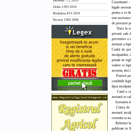
Decretul 772 2015
Constitutiei -
legale necesar
Ordin 1393 2010
pentru a se di
Hotărârea 813 2010
este necesara 
Decizia 1360 2006
de procuror pr
Daca la expir
privarii sale 
preventive a i
invinuit a fap
Codul de proc
inculpatului, 
penale in regl
vedere si fapt
acesteia, deci
Potrivit prev
conditiile leg
lipsa inculpat
Cand o cauza 
arestarii se ca
Arestarea incu
Critica de ne
arestarii incu
constata ca ac
Referitor la p
publicate in 