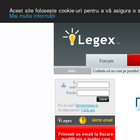
Acest site foloseşte cookie-uri pentru a vă asigura o e
Mai multe informaţii
Nou :
Legex.ro - portal de legislati
Info :
Creându-vă un cont pe portalul ww
Info :
www.tntauto.ro - Managementul 
E-
mail:
Parola:
Nu ai cont?
Inregistreaza-te
Ai uitat parola?
Click aici