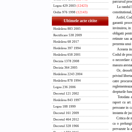
parcursul proc
Legea 429 2003
(12423)
La randul lor
constitutional
Ordin 976 1998
(12143)
Astfel, Codul 
Ultimele acte citite
garantii proce
invinuirea, in
Hotărârea 883 2005
obligatii pent
Rectificare 538 2009
retinute sau a
Hotărârea 68 2017
prezenta unui 
Hotărârea 397 1994
Aceasta inseam
Codul de proce
Hotărârea 658 2001
o necorelare i
Decizia 1378 2008
masura arestar
Decizia 364 2005
Or, deosebiril
Hotărârea 2243 2004
privind libert
catre procuro
Hotărârea 878 1994
reglementeaza
Legea 236 2006
drepturile fun
Decretul 121 2002
Totodata auto
Hotărârea 843 1997
raport cu art
Legea 188 1999
persoane in ca
instanta de ju
Decretul 161 2009
Critica de nec
Decretul 464 2012
ca o prelungi
Decretul 328 1966
prevazute la 