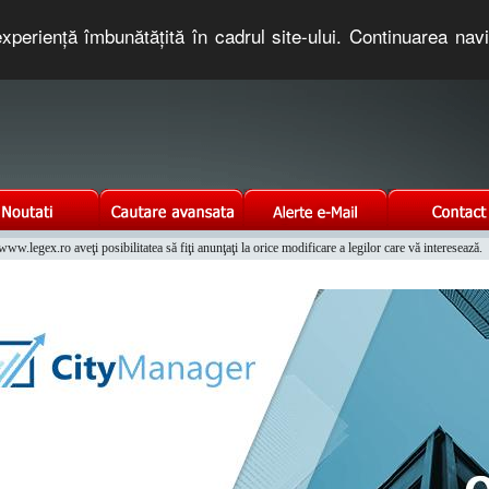
xperienţă îmbunătăţită în cadrul site-ului. Continuarea nav
e romaneasca. Un serviciu oferit gratuit de TNT COMPUTERS
w.legex.ro aveţi posibilitatea să fiţi anunţaţi la orice modificare a legilor care vă interesează.
Integrat al Parcului Auto