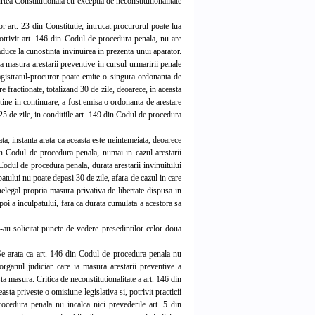
ea Constitutionala cu exceptia de neconstitutionalitate
r art. 23 din Constitutie, intrucat procurorul poate lua
potrivit art. 146 din Codul de procedura penala, nu are
 aduce la cunostinta invinuirea in prezenta unui aparator.
ua masura arestarii preventive in cursul urmaririi penale
agistratul-procuror poate emite o singura ordonanta de
e fractionate, totalizand 30 de zile, deoarece, in aceasta
stine in continuare, a fost emisa o ordonanta de arestare
 25 de zile, in conditiile art. 149 din Codul de procedura
a, instanta arata ca aceasta este neintemeiata, deoarece
 din Codul de procedura penala, numai in cazul arestarii
Codul de procedura penala, durata arestarii invinuitului
lpatului nu poate depasi 30 de zile, afara de cazul in care
nelegal propria masura privativa de libertate dispusa in
apoi a inculpatului, fara ca durata cumulata a acestora sa
au solicitat puncte de vedere presedintilor celor doua
Se arata ca art. 146 din Codul de procedura penala nu
 organul judiciar care ia masura arestarii preventive a
ta masura. Critica de neconstitutionalitate a art. 146 din
ta priveste o omisiune legislativa si, potrivit practicii
rocedura penala nu incalca nici prevederile art. 5 din