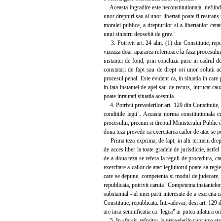
Aceasta ingradire este neconstitutionala, nefiind ind
unor drepturi sau al unor libertati poate fi restrans
moralei publice, a drepturilor si a libertatilor cet
unui sinistru deosebit de grav."
3. Potrivit art. 24 alin. (1) din Constitutie, repu
vizeaza doar apararea referitoare la faza procesulu
instantei de fond, prin concluzii puse in cadrul de
constatari de fapt sau de drept ori unor solutii ad
procesul penal. Este evident ca, in situatia in care 
in fata instantei de apel sau de recurs, intrucat cau
poate inrautati situatia acestuia.
4. Potrivit prevederilor art. 129 din Constitutie, re
conditiile legii". Aceasta norma constitutionala 
procesului, precum si dreptul Ministerului Public de
doua teza prevede ca exercitarea cailor de atac se poa
Prima teza exprima, de fapt, in alti termeni dreptul
de acces liber la toate gradele de jurisdictie, astf
de-a doua teza se refera la reguli de procedura, car
exercitare a cailor de atac legiuitorul poate sa regl
care se depune, competenta si modul de judecare, sol
republicata, potrivit caruia "Competenta instantelo
substantial - al unei parti interesate de a exercita c
Constitutie, republicata. Intr-adevar, desi art. 129 d
are insa semnificatia ca "legea" ar putea inlatura ori
5. In sfarsit, referitor la prevederile cuprinse ata