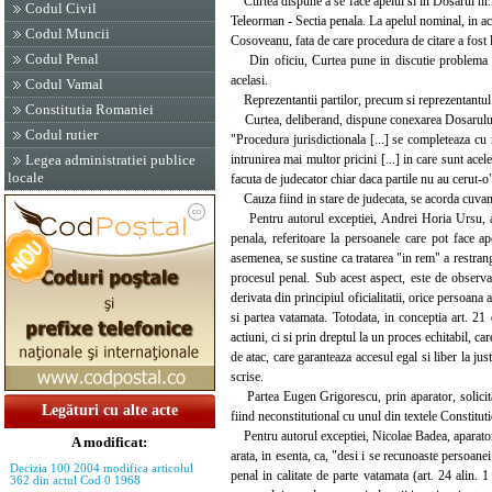
Curtea dispune a se face apelul si in Dosarul nr.
Codul Civil
Teleorman - Sectia penala. La apelul nominal, in a
Codul Muncii
Cosoveanu, fata de care procedura de citare a fost l
Codul Penal
Din oficiu, Curtea pune in discutie problema con
acelasi.
Codul Vamal
Reprezentantii partilor, precum si reprezentantul 
Constitutia Romaniei
Curtea, deliberand, dispune conexarea Dosarului n
Codul rutier
"Procedura jurisdictionala [...] se completeaza cu re
intrunirea mai multor pricini [...] in care sunt acel
Legea administratiei publice
locale
facuta de judecator chiar daca partile nu au cerut-o
Cauza fiind in stare de judecata, se acorda cuvan
Pentru autorul exceptiei, Andrei Horia Ursu, apar
penala, referitoare la persoanele care pot face ape
asemenea, se sustine ca tratarea "in rem" a restrang
procesul penal. Sub acest aspect, este de observat 
derivata din principiul oficialitatii, orice persoana
si partea vatamata. Totodata, in conceptia art. 2
actiuni, ci si prin dreptul la un proces echitabil, c
de atac, care garanteaza accesul egal si liber la jus
scrise.
Partea Eugen Grigorescu, prin aparator, solicita r
Legături cu alte acte
fiind neconstitutional cu unul din textele Constituti
Pentru autorul exceptiei, Nicolae Badea, aparatorul 
A modificat:
arata, in esenta, ca, "desi i se recunoaste persoanei
Decizia 100 2004 modifica articolul
penal in calitate de parte vatamata (art. 24 alin.
362 din actul Cod 0 1968