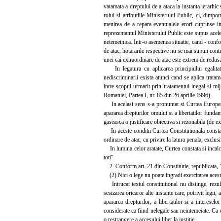
vatamata a dreptului de a ataca la instanta ierarhi
rolul si atributiile Ministerului Public, ci, dimpotr
menirea de a repara eventualele erori cuprinse in 
reprezentantul Ministerului Public este supus acelei
netemeinica. Intr-o asemenea situatie, cand - confor
de atac, hotararile respective nu se mai supun contro
unei cai extraordinare de atac este extrem de redusa 
In legatura cu aplicarea principiului egalitatii
nediscriminarii exista atunci cand se aplica tratam
intre scopul urmarit prin tratamentul inegal si mi
Romaniei, Partea I, nr. 85 din 26 aprilie 1996).
In acelasi sens s-a pronuntat si Curtea Europeana
apararea drepturilor omului si a libertatilor fundame
gaseasca o justificare obiectiva si rezonabila (de 
In aceste conditii Curtea Constitutionala constata 
ordinare de atac, cu privire la latura penala, exclus
In lumina celor aratate, Curtea constata si incalcare
toti".
2. Conform art. 21 din Constitutie, republicata, "(1
(2) Nici o lege nu poate ingradi exercitarea acestui
Intrucat textul constitutional nu distinge, rezulta
sesizarea oricaror alte instante care, potrivit legii
apararea drepturilor, a libertatilor si a interesel
considerate ca fiind nelegale sau neintemeiate. Ca u
o restrangere a accesului liber la justitie.