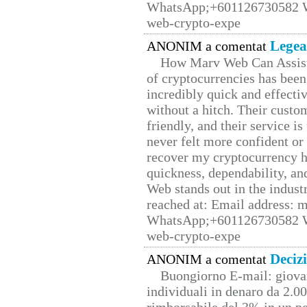
WhatsApp;+601126730582 W
web-crypto-expe
Legea
ANONIM a comentat
How Marv Web Can Assist
of cryptocurrencies has be
incredibly quick and effecti
without a hitch. Their custo
friendly, and their service i
never felt more confident or
recover my cryptocurrency h
quickness, dependability, an
Web stands out in the indus
reached at: Email address:
WhatsApp;+601126730582 W
web-crypto-expe
Deciz
ANONIM a comentat
Buongiorno E-mail: giova
individuali in denaro da 2.00