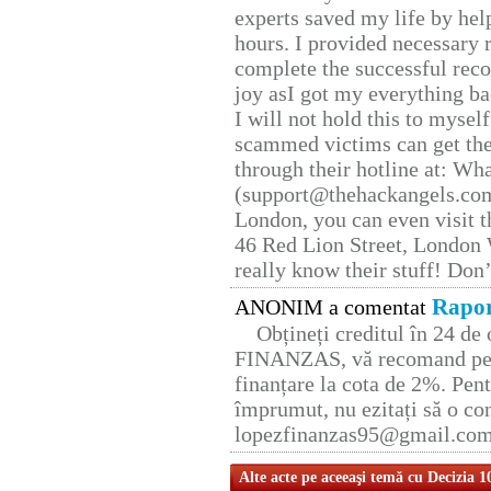
experts saved my life by hel
hours. I provided necessary 
complete the successful reco
joy asI got my everything bac
I will not hold this to myself
scammed victims can get the
through their hotline at: W
(support@thehackangels.com
London, you can even visit th
46 Red Lion Street, London
really know their stuff! Don’
Rapor
ANONIM a comentat
Obțineți creditul în 24 d
FINANZAS, vă recomand pent
finanțare la cota de 2%. Pent
împrumut, nu ezitați să o con
lopezfinanzas95@gmail.co
Alte acte pe aceeaşi temă cu Decizia 1