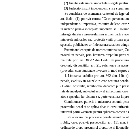
(2) Justitia este unica, impartiala si egala pentru t
(3) Judecatorii sunt independenti si se supun num
Se considera, de asemenea, ca textul de lege criti
art. 6 alin. (1), potrivit carora: "Orice persoana a
independenta si impartiala, instituita de lege, care v
in materie penala indreptate impotriva sa. Hotarare
intreaga durata a procesului sau a unei parti a acest
interesele minorilor sau protectia vietii private a
speciale, publicitatea ar fi de natura sa aduca atinger
Examinand exceptia de neconstitutionalitate, Curtea 
procedura penala, prin limitarea dreptului partii v
realizate prin art. 385^2 din Codul de procedura p
drepturi; dispozitiilor art. 21, referitoare la acces
(prevederi constitutionale invocate in mod expres de 
1. Limitarea, stabilita prin art. 362 alin. 1 lit. c
penala, exclusiv in cauzele in care actiunea penala 
(1) din Constitutie, republicata, deoarece pun persoa
fata de inculpat, subiectul activ al infractiunii, car
atac a apelului, iar victima sa, parte vatamata in pr
Conditionarea punerii in miscare a actiunii penale d
procesului penal si se aplica doar in cazul infracti
interesul partii vatamate pentru aplicarea corecta a
Este adevarat ca procesele penale avand ca obiect
Public, care, potrivit prevederilor art. 131 alin. (1
ordinea de drept, precum si drepturile si libertatil