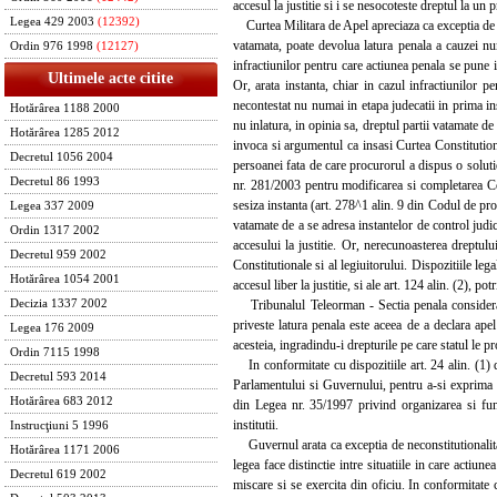
accesul la justitie si i se nesocoteste dreptul la un p
Legea 429 2003
(12392)
Curtea Militara de Apel apreciaza ca exceptia de nec
vatamata, poate devolua latura penala a cauzei num
Ordin 976 1998
(12127)
infractiunilor pentru care actiunea penala se pune in
Ultimele acte citite
Or, arata instanta, chiar in cazul infractiunilor p
necontestat nu numai in etapa judecatii in prima inst
Hotărârea 1188 2000
nu inlatura, in opinia sa, dreptul partii vatamate de 
Hotărârea 1285 2012
invoca si argumentul ca insasi Curtea Constitution
Decretul 1056 2004
persoanei fata de care procurorul a dispus o soluti
Decretul 86 1993
nr. 281/2003 pentru modificarea si completarea Co
sesiza instanta (art. 278^1 alin. 9 din Codul de pro
Legea 337 2009
vatamate de a se adresa instantelor de control judic
Ordin 1317 2002
accesului la justitie. Or, nerecunoasterea dreptului
Decretul 959 2002
Constitutionale si al legiuitorului. Dispozitiile lega
Hotărârea 1054 2001
accesul liber la justitie, si ale art. 124 alin. (2), pot
Tribunalul Teleorman - Sectia penala considera ex
Decizia 1337 2002
priveste latura penala este aceea de a declara apel 
Legea 176 2009
acesteia, ingradindu-i drepturile pe care statul le pr
Ordin 7115 1998
In conformitate cu dispozitiile art. 24 alin. (1) 
Decretul 593 2014
Parlamentului si Guvernului, pentru a-si exprima p
Hotărârea 683 2012
din Legea nr. 35/1997 privind organizarea si funct
institutii.
Instrucţiuni 5 1996
Guvernul arata ca exceptia de neconstitutionalitate
Hotărârea 1171 2006
legea face distinctie intre situatiile in care actiu
Decretul 619 2002
miscare si se exercita din oficiu. In conformitate c