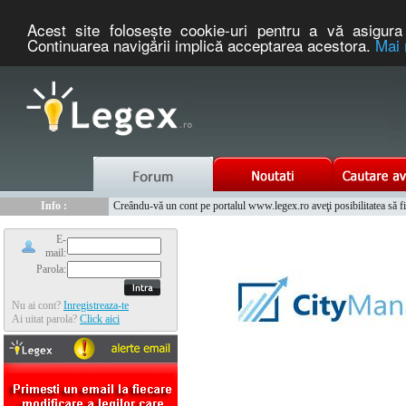
Acest site foloseşte cookie-uri pentru a vă asigura 
Continuarea navigării implică acceptarea acestora.
Mai 
Nou :
Info :
Legex.ro - portal de legislatie romaneasca. Un serviciu oferit g
Creându-vă un cont pe portalul www.legex.ro aveţi posibilitatea să fiţi
Info :
www.tntauto.ro - Managementul Integrat al Parcului Auto
Info :
Cauta coduri postale si prefixe telefonice nationale si internationale
E-
mail:
Parola:
Nu ai cont?
Inregistreaza-te
Ai uitat parola?
Click aici