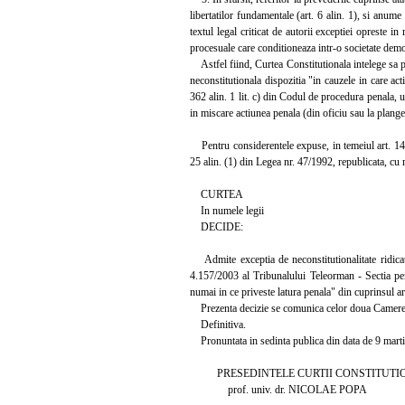
libertatilor fundamentale (art. 6 alin. 1), si anume
textul legal criticat de autorii exceptiei opreste in
procesuale care conditioneaza intr-o societate demo
Astfel fiind, Curtea Constitutionala intelege sa pr
neconstitutionala dispozitia "in cauzele in care ac
362 alin. 1 lit. c) din Codul de procedura penala, 
in miscare actiunea penala (din oficiu sau la plange
Pentru considerentele expuse, in temeiul art. 146 lit.
25 alin. (1) din Legea nr. 47/1992, republicata, cu 
CURTEA
In numele legii
DECIDE:
Admite exceptia de neconstitutionalitate ridica
4.157/2003 al Tribunalului Teleorman - Sectia pen
numai in ce priveste latura penala" din cuprinsul ar
Prezenta decizie se comunica celor doua Camere al
Definitiva.
Pronuntata in sedinta publica din data de 9 mart
PRESEDINTELE CURTII CONSTITUTIO
prof. univ. dr. NICOLAE POPA