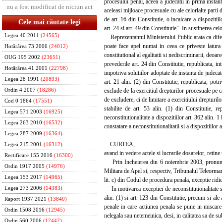
procesului penal, aceea a judecatii in prima instant
nu a fost modificat de niciun act
aceleasi mijloace procesuale cu ale celorlalte parti d
de art. 16 din Constitutie, o incalcare a dispoziti
Cele mai căutate legi
art. 24 si art. 49 din Constitutie". In sustinerea ce
Legea 40 2011
(24565)
Reprezentantul Ministerului Public arata ca diferen
poate face apel numai in ceea ce priveste latura 
Hotărârea 73 2006
(24012)
constitutional al egalitatii si nediscriminarii, deoa
OUG 195 2002
(23651)
prevederile art. 24 din Constitutie, republicata, int
Hotărârea 41 2001
(22798)
impotriva solutiilor adoptate de instanta de judecata
Legea 28 1991
(20893)
art. 21 alin. (2) din Constitutie, republicata, potr
exclude de la exercitiul drepturilor procesuale pe ca
Ordin 4 2007
(18286)
de excludere, ci de limitare a exercitiului drepturil
Cod 0 1864
(17551)
stabilite de art. 53 alin. (1) din Constitutie, r
Legea 571 2003
(16925)
neconstitutionalitate a dispozitiilor art. 362 alin. 
Legea 263 2010
(16532)
constatare a neconstitutionalitatii si a dispozitiilo
Legea 287 2009
(16364)
CURTEA,
Legea 215 2001
(16312)
avand in vedere actele si lucrarile dosarelor, retine
Rectificare 155 2016
(16300)
Prin Incheierea din 6 noiembrie 2003, pronuntat
Ordin 1917 2005
(14976)
Militara de Apel si, respectiv, Tribunalul Teleorman 
Legea 153 2017
(14965)
lit. c) din Codul de procedura penala, exceptie rid
In motivarea exceptiei de neconstitutionalitate se ar
Legea 273 2006
(14383)
alin. (1) si art. 123 din Constitutie, precum si al
Raport 1937 2021
(13840)
penale in care actiunea penala se pune in miscare 
Ordin 1508 2016
(12945)
nelegala sau netemeinica, desi, in calitatea sa de su
Ordin 560 2006
(12442)