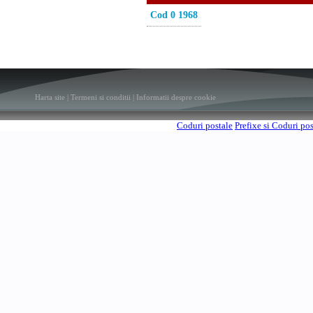
Cod 0 1968
Harta site
|
Termeni si conditii
|
Informatii despre cookie
Coduri postale
Prefixe si Coduri po