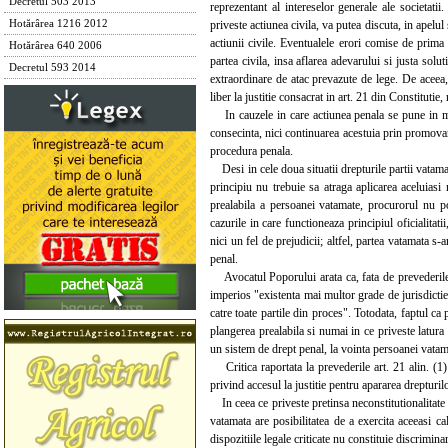
Decretul 503 2013
reprezentant al intereselor generale ale societati
priveste actiunea civila, va putea discuta, in apelul
Hotărârea 1216 2012
actiunii civile. Eventualele erori comise de prima 
Hotărârea 640 2006
partea civila, insa aflarea adevarului si justa solu
Decretul 593 2014
extraordinare de atac prevazute de lege. De aceea, 
liber la justitie consacrat in art. 21 din Constitutie,
In cauzele in care actiunea penala se pune in misc
consecinta, nici continuarea acestuia prin promovarea
procedura penala.
Desi in cele doua situatii drepturile partii vatamate
principiu nu trebuie sa atraga aplicarea aceluiasi
prealabila a persoanei vatamate, procurorul nu po
cazurile in care functioneaza principiul oficialitat
nici un fel de prejudicii; altfel, partea vatamata s-
penal.
Avocatul Poporului arata ca, fata de prevederile a
imperios "existenta mai multor grade de jurisdictie, 
catre toate partile din proces". Totodata, faptul ca
plangerea prealabila si numai in ce priveste latura p
un sistem de drept penal, la vointa persoanei vatama
Critica raportata la prevederile art. 21 alin. (1) 
privind accesul la justitie pentru apararea drepturilor
In ceea ce priveste pretinsa neconstitutionalitate 
vatamata are posibilitatea de a exercita aceeasi ca
dispozitiile legale criticate nu constituie discriminar