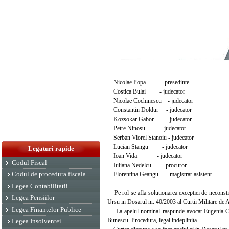
Nicolae Popa - presedinte
Costica Bulai - judecator
Nicolae Cochinescu - judecator
Constantin Doldur - judecator
Kozsokar Gabor - judecator
Petre Ninosu - judecator
Serban Viorel Stanoiu - judecator
Lucian Stangu - judecator
Legaturi rapide
Ioan Vida - judecator
Codul Fiscal
Iuliana Nedelcu - procuror
Codul de procedura fiscala
Florentina Geangu - magistrat-asistent
Legea Contabilitatii
Pe rol se afla solutionarea exceptiei de neconstitu
Legea Pensiilor
Ursu in Dosarul nr. 40/2003 al Curtii Militare de 
Legea Finantelor Publice
La apelul nominal raspunde avocat Eugenia Crang
Bunescu. Procedura, legal indeplinita.
Legea Insolventei