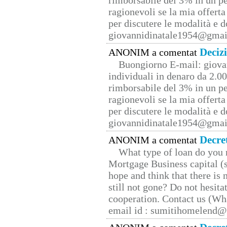
rimborsabile del 3% in un pe
ragionevoli se la mia offerta
per discutere le modalità e 
giovannidinatale1954@­gmai
Deciz
ANONIM a comentat
Buongiorno E-mail: giova
individuali in denaro da 2.00
rimborsabile del 3% in un pe
ragionevoli se la mia offerta
per discutere le modalità e 
giovannidinatale1954@­gmai
Decre
ANONIM a comentat
What type of loan do you 
Mortgage Business capital (s
hope and think that there is
still not gone? Do not hesita
cooperation. Contact us (W
email id : sumitihomelend