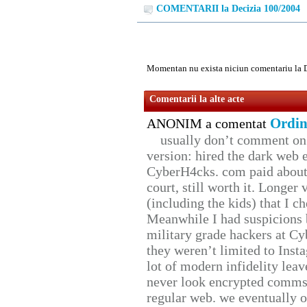
COMENTARII la Decizia 100/2004
Momentan nu exista niciun comentariu la 
Comentarii la alte acte
Ordin
ANONIM a comentat
usually don’t comment on t
version: hired the dark web 
CyberH4cks. com paid about 
court, still worth it. Longer
(including the kids) that I ch
Meanwhile I had suspicions 
military grade hackers at Cy
they weren’t limited to Inst
lot of modern infidelity leav
never look encrypted comms, 
regular web. we eventually 