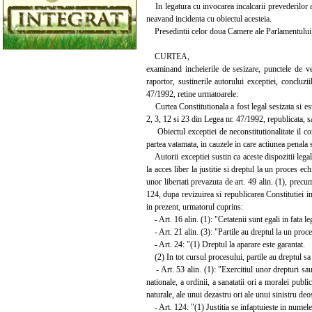
In legatura cu invocarea incalcarii prevederilor art
neavand incidenta cu obiectul acesteia.
Presedintii celor doua Camere ale Parlamentului nu
CURTEA,
examinand incheierile de sesizare, punctele de ve
raportor, sustinerile autorului exceptiei, concluzii
47/1992, retine urmatoarele:
Curtea Constitutionala a fost legal sesizata si este 
2, 3, 12 si 23 din Legea nr. 47/1992, republicata, sa
Obiectul exceptiei de neconstitutionalitate il cons
partea vatamata, in cauzele in care actiunea penala 
Autorii exceptiei sustin ca aceste dispozitii legale
la acces liber la justitie si dreptul la un proces ec
unor libertati prevazuta de art. 49 alin. (1), precum
124, dupa revizuirea si republicarea Constitutiei i
in prezent, urmatorul cuprins:
- Art. 16 alin. (1): "Cetatenii sunt egali in fata legi
- Art. 21 alin. (3): "Partile au dreptul la un proce
- Art. 24: "(1) Dreptul la aparare este garantat.
(2) In tot cursul procesului, partile au dreptul sa 
- Art. 53 alin. (1): "Exercitiul unor drepturi sau 
nationale, a ordinii, a sanatatii ori a moralei publi
naturale, ale unui dezastru ori ale unui sinistru deo
- Art. 124: "(1) Justitia se infaptuieste in numele 