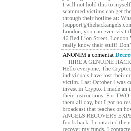
I will not hold this to myself
scammed victims can get the
through their hotline at: W
(support@thehackangels.com
London, you can even visit th
46 Red Lion Street, London
really know their stuff! Don’
Decre
ANONIM a comentat
HIRE A GENUINE HAC
Hello everyone, The Cryptocu
individuals have lost their c
victim. Last October I was 
invest in Crypto. I made an i
their instructions. For TWO 
them all day, but I got no re
broadcast that teaches on h
ANGELS RECOVERY EXPERT. H
funds back. I contacted the 
recover my funds. I contact