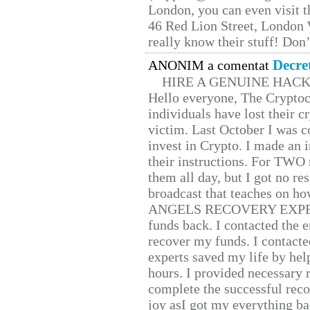
London, you can even visit th
46 Red Lion Street, London
really know their stuff! Don’
Decre
ANONIM a comentat
HIRE A GENUINE HAC
Hello everyone, The Cryptocu
individuals have lost their c
victim. Last October I was 
invest in Crypto. I made an i
their instructions. For TWO 
them all day, but I got no re
broadcast that teaches on h
ANGELS RECOVERY EXPERT. H
funds back. I contacted the 
recover my funds. I contact
experts saved my life by hel
hours. I provided necessary 
complete the successful reco
joy asI got my everything bac