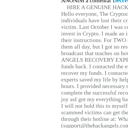
Decre
ANONIM a comentat
HIRE A GENUINE HAC
Hello everyone, The Cryptocu
individuals have lost their c
victim. Last October I was 
invest in Crypto. I made an i
their instructions. For TWO 
them all day, but I got no re
broadcast that teaches on h
ANGELS RECOVERY EXPERT. H
funds back. I contacted the 
recover my funds. I contact
experts saved my life by hel
hours. I provided necessary 
complete the successful reco
joy asI got my everything bac
I will not hold this to myself
scammed victims can get the
through their hotline at: W
(support@thehackangels.com