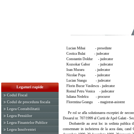
Lucian Mihai - presedinte
Costica Bulai - judecator
Constantin Doldur - judecator
Kozsokar Gabor - judecator
Ioan Muraru - judecator
Nicolae Popa - judecator
Lucian Stangu - judecator
Florin Bucur Vasilescu - judecator
Legaturi rapide
Romul Petru Vonica - judecator
Codul Fiscal
Iuliana Nedelcu - procuror
Codul de procedura fiscala
Florentina Geangu - magistrat-asistent
Legea Contabilitatii
Pe rol se afla solutionarea exceptiei de neconsti
Legea Pensiilor
Dosarul nr. 707/1999 al Curtii de Apel Galati - Sec
Legea Finantelor Publice
Dezbaterile au avut loc in sedinta publica din 
consemnate in incheierea de la acea data, cand 
Legea Insolventei