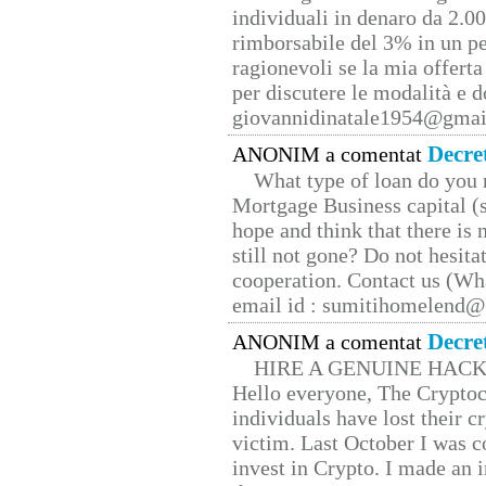
individuali in denaro da 2.00
rimborsabile del 3% in un pe
ragionevoli se la mia offerta
per discutere le modalità e 
giovannidinatale1954@­gmai
Decre
ANONIM a comentat
What type of loan do you 
Mortgage Business capital (s
hope and think that there is
still not gone? Do not hesita
cooperation. Contact us (W
email id : sumitihomelend
Decre
ANONIM a comentat
HIRE A GENUINE HAC
Hello everyone, The Cryptocu
individuals have lost their c
victim. Last October I was 
invest in Crypto. I made an i