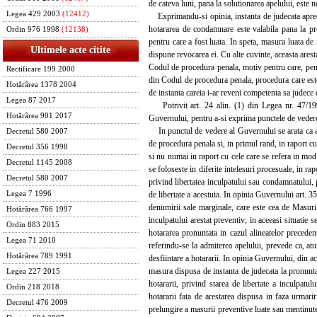
de cateva luni, pana la solutionarea apelului, este n
Legea 429 2003
(12412)
Exprimandu-si opinia, instanta de judecata aprecia
hotararea de condamnare este valabila pana la pro
Ordin 976 1998
(12138)
pentru care a fost luata. In speta, masura luata de
Ultimele acte citite
dispune revocarea ei. Cu alte cuvinte, aceasta arest
Codul de procedura penala, motiv pentru care, pentru
Rectificare 199 2000
din Codul de procedura penala, procedura care este a
Hotărârea 1378 2004
de instanta careia i-ar reveni competenta sa judece 
Legea 87 2017
Potrivit art. 24 alin. (1) din Legea nr. 47/1992
Hotărârea 901 2017
Guvernului, pentru a-si exprima punctele de vedere 
In punctul de vedere al Guvernului se arata ca art
Decretul 580 2007
de procedura penala si, in primul rand, in raport cu
Decretul 356 1998
si nu numai in raport cu cele care se refera in mo
Decretul 1145 2008
se foloseste in diferite intelesuri procesuale, in ra
Decretul 580 2007
privind libertatea inculpatului sau condamnatului, 
de libertate a acestuia. In opinia Guvernului art. 3
Legea 7 1996
denumirii sale marginale, care este cea de Masuri cu
Hotărârea 766 1997
inculpatului arestat preventiv; in aceeasi situatie se
Ordin 883 2015
hotararea pronuntata in cazul alineatelor precedent
Legea 71 2010
referindu-se la admiterea apelului, prevede ca, at
Hotărârea 789 1991
desfiintare a hotararii. In opinia Guvernului, din ac
masura dispusa de instanta de judecata la pronuntar
Legea 227 2015
hotararii, privind starea de libertate a inculpatul
Ordin 218 2018
hotararii fata de arestarea dispusa in faza urmari
Decretul 476 2009
prelungire a masurii preventive luate sau mentinute 