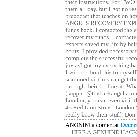
their instructions. For TWO 
them all day, but I got no re
broadcast that teaches on h
ANGELS RECOVERY EXPERT. H
funds back. I contacted the 
recover my funds. I contact
experts saved my life by hel
hours. I provided necessary 
complete the successful reco
joy asI got my everything bac
I will not hold this to myself
scammed victims can get the
through their hotline at: W
(support@thehackangels.com
London, you can even visit th
46 Red Lion Street, London
really know their stuff! Don’
Decre
ANONIM a comentat
HIRE A GENUINE HAC