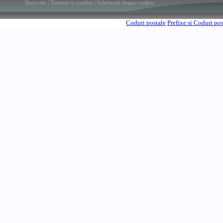
Harta site
|
Termeni si conditii
|
Informatii despre cookie
Coduri postale
Prefixe si Coduri po