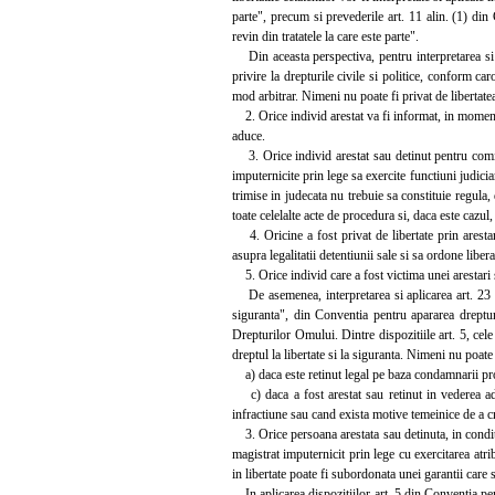
parte", precum si prevederile art. 11 alin. (1) din
revin din tratatele la care este parte".
Din aceasta perspectiva, pentru interpretarea si ap
privire la drepturile civile si politice, conform ca
mod arbitrar. Nimeni nu poate fi privat de libertat
2. Orice individ arestat va fi informat, in momentul 
aduce.
3. Orice individ arestat sau detinut pentru comiter
imputernicite prin lege sa exercite functiuni judicia
trimise in judecata nu trebuie sa constituie regula,
toate celelalte acte de procedura si, daca este cazul
4. Oricine a fost privat de libertate prin arestar
asupra legalitatii detentiunii sale si sa ordone liber
5. Orice individ care a fost victima unei arestari s
De asemenea, interpretarea si aplicarea art. 23 alin
siguranta", din Conventia pentru apararea dreptur
Drepturilor Omului. Dintre dispozitiile art. 5, ce
dreptul la libertate si la siguranta. Nimeni nu poate 
a) daca este retinut legal pe baza condamnarii pro
c) daca a fost arestat sau retinut in vederea adu
infractiune sau cand exista motive temeinice de a cr
3. Orice persoana arestata sau detinuta, in conditii
magistrat imputernicit prin lege cu exercitarea atri
in libertate poate fi subordonata unei garantii care
In aplicarea dispozitiilor art. 5 din Conventia pe