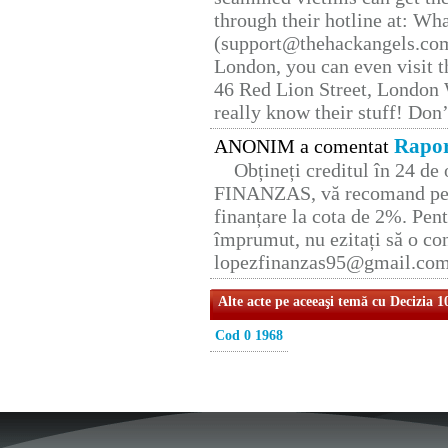
through their hotline at: W
(support@thehackangels.com
London, you can even visit th
46 Red Lion Street, London
really know their stuff! Don’
Rapor
ANONIM a comentat
Obțineți creditul în 24 d
FINANZAS, vă recomand pent
finanțare la cota de 2%. Pent
împrumut, nu ezitați să o con
lopezfinanzas95@gmail.co
Alte acte pe aceeaşi temă cu Decizia 1
Cod 0 1968