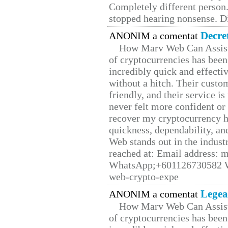
Completely different person
stopped hearing nonsense. Di
Decre
ANONIM a comentat
How Marv Web Can Assist
of cryptocurrencies has be
incredibly quick and effecti
without a hitch. Their custo
friendly, and their service i
never felt more confident or
recover my cryptocurrency h
quickness, dependability, an
Web stands out in the indus
reached at: Email address:
WhatsApp;+601126730582 W
web-crypto-expe
Legea
ANONIM a comentat
How Marv Web Can Assist
of cryptocurrencies has be