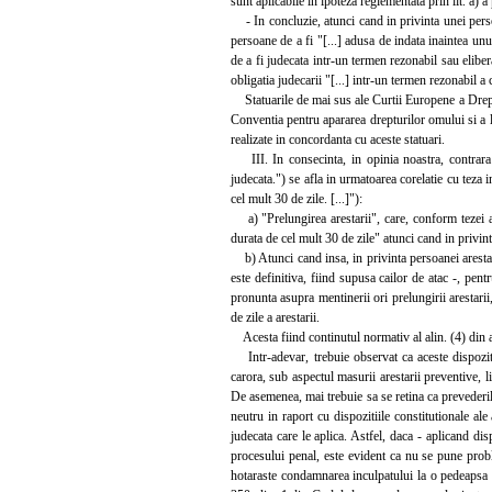
sunt aplicabile in ipoteza reglementata prin lit. a) a 
- In concluzie, atunci cand in privinta unei perso
persoane de a fi "[...] adusa de indata inaintea unui 
de a fi judecata intr-un termen rezonabil sau elibera
obligatia judecarii "[...] intr-un termen rezonabil a 
Statuarile de mai sus ale Curtii Europene a Drepturi
Conventia pentru apararea drepturilor omului si a lib
realizate in concordanta cu aceste statuari.
III. In consecinta, in opinia noastra, contrara ce
judecata.") se afla in urmatoarea corelatie cu teza 
cel mult 30 de zile. [...]"):
a) "Prelungirea arestarii", care, conform tezei a 
durata de cel mult 30 de zile" atunci cand in privin
b) Atunci cand insa, in privinta persoanei arestat
este definitiva, fiind supusa cailor de atac -, pen
pronunta asupra mentinerii ori prelungirii arestarii
de zile a arestarii.
Acesta fiind continutul normativ al alin. (4) din ar
Intr-adevar, trebuie observat ca aceste dispozitii 
carora, sub aspectul masurii arestarii preventive, l
De asemenea, mai trebuie sa se retina ca prevederil
neutru in raport cu dispozitiile constitutionale ale 
judecata care le aplica. Astfel, daca - aplicand di
procesului penal, este evident ca nu se pune probl
hotaraste condamnarea inculpatului la o pedeapsa c