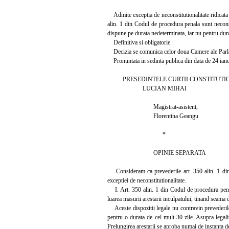
Admite exceptia de neconstitutionalitate ridicata d
alin. 1 din Codul de procedura penala sunt neconst
dispune pe durata nedeterminata, iar nu pentru durat
Definitiva si obligatorie.
Decizia se comunica celor doua Camere ale Parla
Pronuntata in sedinta publica din data de 24 ian
PRESEDINTELE CURTII CONSTITUTIO
LUCIAN MIHAI
Magistrat-asistent,
Florentina Geangu
*
OPINIE SEPARATA
Consideram ca prevederile art. 350 alin. 1 din C
exceptiei de neconstitutionalitate.
I. Art. 350 alin. 1 din Codul de procedura penala
luarea masurii arestarii inculpatului, tinand seama de
Aceste dispozitii legale nu contravin prevederilo
pentru o durata de cel mult 30 zile. Asupra legali
Prelungirea arestarii se aproba numai de instanta d