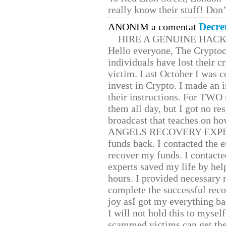
really know their stuff! Don’
Decre
ANONIM a comentat
HIRE A GENUINE HAC
Hello everyone, The Cryptocu
individuals have lost their c
victim. Last October I was 
invest in Crypto. I made an i
their instructions. For TWO 
them all day, but I got no re
broadcast that teaches on h
ANGELS RECOVERY EXPERT. H
funds back. I contacted the 
recover my funds. I contact
experts saved my life by hel
hours. I provided necessary 
complete the successful reco
joy asI got my everything bac
I will not hold this to myself
scammed victims can get the