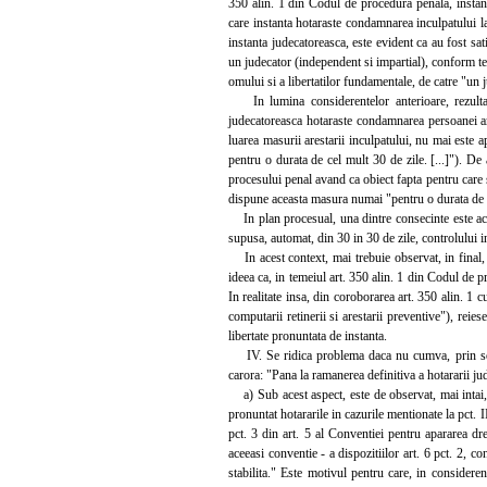
350 alin. 1 din Codul de procedura penala, instant
care instanta hotaraste condamnarea inculpatului l
instanta judecatoreasca, este evident ca au fost sat
un judecator (independent si impartial), conform tez
omului si a libertatilor fundamentale, de catre "un j
In lumina considerentelor anterioare, rezulta c
judecatoreasca hotaraste condamnarea persoanei are
luarea masurii arestarii inculpatului, nu mai este a
pentru o durata de cel mult 30 de zile. [...]"). De 
procesului penal avand ca obiect fapta pentru care
dispune aceasta masura numai "pentru o durata de c
In plan procesual, una dintre consecinte este ace
supusa, automat, din 30 in 30 de zile, controlului ins
In acest context, mai trebuie observat, in final, c
ideea ca, in temeiul art. 350 alin. 1 din Codul de 
In realitate insa, din coroborarea art. 350 alin. 1 c
computarii retinerii si arestarii preventive"), rei
libertate pronuntata de instanta.
IV. Se ridica problema daca nu cumva, prin solutia
carora: "Pana la ramanerea definitiva a hotararii j
a) Sub acest aspect, este de observat, mai intai,
pronuntat hotararile in cazurile mentionate la pct. II
pct. 3 din art. 5 al Conventiei pentru apararea dr
aceeasi conventie - a dispozitiilor art. 6 pct. 2, 
stabilita." Este motivul pentru care, in consider