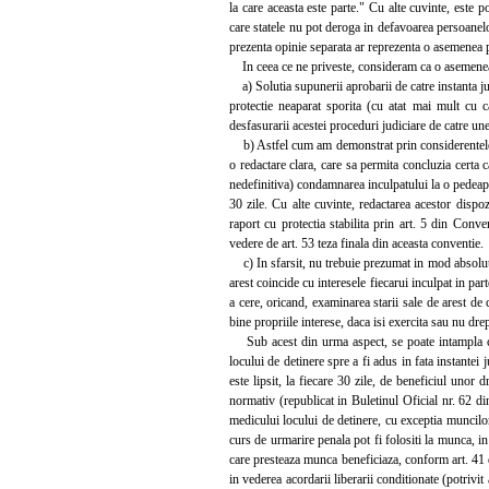
la care aceasta este parte." Cu alte cuvinte, este p
care statele nu pot deroga in defavoarea persoanelor
prezenta opinie separata ar reprezenta o asemenea p
In ceea ce ne priveste, consideram ca o asemenea cr
a) Solutia supunerii aprobarii de catre instanta jud
protectie neaparat sporita (cu atat mai mult cu ca
desfasurarii acestei proceduri judiciare de catre une
b) Astfel cum am demonstrat prin considerentele ant
o redactare clara, care sa permita concluzia certa c
nedefinitiva) condamnarea inculpatului la o pedeaps
30 zile. Cu alte cuvinte, redactarea acestor dispozi
raport cu protectia stabilita prin art. 5 din Conv
vedere de art. 53 teza finala din aceasta conventie.
c) In sfarsit, nu trebuie prezumat in mod absolut ca
arest coincide cu interesele fiecarui inculpat in par
a cere, oricand, examinarea starii sale de arest de 
bine propriile interese, daca isi exercita sau nu dre
Sub acest din urma aspect, se poate intampla ca in
locului de detinere spre a fi adus in fata instantei 
este lipsit, la fiecare 30 zile, de beneficiul unor 
normativ (republicat in Buletinul Oficial nr. 62 di
medicului locului de detinere, cu exceptia muncilo
curs de urmarire penala pot fi folositi la munca, in
care presteaza munca beneficiaza, conform art. 41 d
in vederea acordarii liberarii conditionate (potrivit