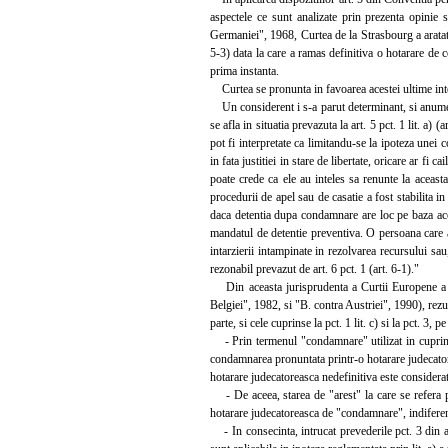
aspectele ce sunt analizate prin prezenta opinie 
Germaniei", 1968, Curtea de la Strasbourg a aratat:
5-3) data la care a ramas definitiva o hotarare de 
prima instanta.
Curtea se pronunta in favoarea acestei ultime inte
Un considerent i s-a parut determinant, si anume 
se afla in situatia prevazuta la art. 5 pct. 1 lit. 
pot fi interpretate ca limitandu-se la ipoteza unei
in fata justitiei in stare de libertate, oricare ar fi
poate crede ca ele au inteles sa renunte la aceast
procedurii de apel sau de casatie a fost stabilita i
daca detentia dupa condamnare are loc pe baza ace
mandatul de detentie preventiva. O persoana care a
intarzierii intampinate in rezolvarea recursului sau
rezonabil prevazut de art. 6 pct. 1 (art. 6-1)."
Din aceasta jurisprudenta a Curtii Europene a D
Belgiei", 1982, si "B. contra Austriei", 1990), rezult
parte, si cele cuprinse la pct. 1 lit. c) si la pct. 3, 
- Prin termenul "condamnare" utilizat in cuprinsul 
condamnarea pronuntata printr-o hotarare judecatore
hotarare judecatoreasca nedefinitiva este considerat
- De aceea, starea de "arest" la care se refera pct
hotarare judecatoreasca de "condamnare", indiferent
- In consecinta, intrucat prevederile pct. 3 din ar