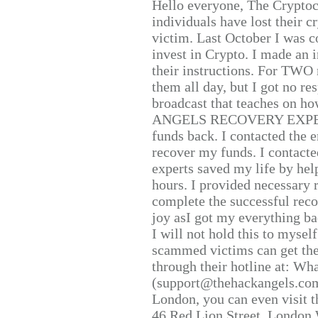
Hello everyone, The Cryptocu
individuals have lost their c
victim. Last October I was 
invest in Crypto. I made an i
their instructions. For TWO 
them all day, but I got no re
broadcast that teaches on h
ANGELS RECOVERY EXPERT. H
funds back. I contacted the 
recover my funds. I contact
experts saved my life by hel
hours. I provided necessary 
complete the successful reco
joy asI got my everything bac
I will not hold this to myself
scammed victims can get the
through their hotline at: W
(support@thehackangels.com
London, you can even visit th
46 Red Lion Street, London