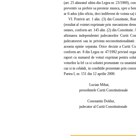
(art. 25 alineatul ultim din Legea nr. 23/1969), conf
preventiv sa prefere sa presteze munca, spre a benef
ar fi adus (din oficiu, deci indiferent de vointa sa) i
VI. Potrivit art. 1 alin. (3) din Constitutie, Roma
(rezultat al vointei exprimate prin mecanisme democ
omnes, conform art. 145 alin. (2) din Constitutie. At
afirmarea independentei judecatorilor Curtii Cons
judecatoresti sau in privinta neconstitutionalitati
aceasta opinie separata. Orice decizie a Curtii Co
conform art. 8 din Legea nr. 47/1992 privind organiz
raport cu numarul de voturi exprimat pentru solutia
voturilor la fel ca si solutiei pronuntate cu unanim
caz si in celalalt, in conditiile prezentate prin co
Partea I, nr. 151 din 12 aprilie 2000.
Lucian Mihai,
presedintele Curtii Constitutionale
Constantin Doldur,
judecator al Curtii Constitutionale