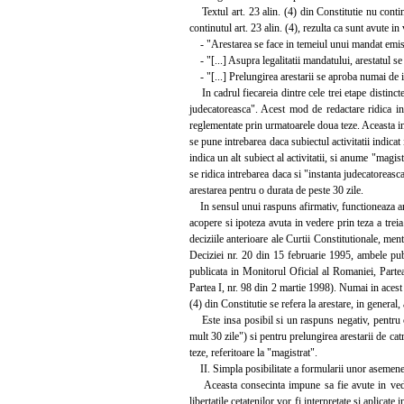
Textul art. 23 alin. (4) din Constitutie nu contine
continutul art. 23 alin. (4), rezulta ca sunt avute in
- "Arestarea se face in temeiul unui mandat emis de
- "[...] Asupra legalitatii mandatului, arestatul se 
- "[...] Prelungirea arestarii se aproba numai de i
In cadrul fiecareia dintre cele trei etape distincte
judecatoreasca". Acest mod de redactare ridica int
reglementate prin urmatoarele doua teze. Aceasta intr
se pune intrebarea daca subiectul activitatii indicat
indica un alt subiect al activitatii, si anume "magis
se ridica intrebarea daca si "instanta judecatoreasca
arestarea pentru o durata de peste 30 zile.
In sensul unui raspuns afirmativ, functioneaza argum
acopere si ipoteza avuta in vedere prin teza a treia
deciziile anterioare ale Curtii Constitutionale, me
Deciziei nr. 20 din 15 februarie 1995, ambele pub
publicata in Monitorul Oficial al Romaniei, Parte
Partea I, nr. 98 din 2 martie 1998). Numai in acest f
(4) din Constitutie se refera la arestare, in general,
Este insa posibil si un raspuns negativ, pentru car
mult 30 zile") si pentru prelungirea arestarii de cat
teze, referitoare la "magistrat".
II. Simpla posibilitate a formularii unor asemenea r
Aceasta consecinta impune sa fie avute in vedere p
libertatile cetatenilor vor fi interpretate si aplica