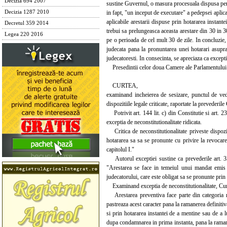
Decizia 694 2007
sustine Guvernul, o masura procesuala dispusa pent
in fapt, "un inceput de executare" a pedepsei aplica
Decizia 1287 2010
aplicabile arestarii dispuse prin hotararea instan
Decretul 359 2014
trebui sa prelungeasca aceasta arestare din 30 in 30
Legea 220 2016
pe o perioada de cel mult 30 de zile. In concluzie,
judecata pana la pronuntarea unei hotarari asupra 
judecatoresti. In consecinta, se apreciaza ca except
Presedintii celor doua Camere ale Parlamentului 
CURTEA,
examinand incheierea de sesizare, punctul de vede
dispozitiile legale criticate, raportate la prevederil
Potrivit art. 144 lit. c) din Constitutie si art. 2
exceptia de neconstitutionalitate ridicata.
Critica de neconstitutionalitate priveste dispozit
hotararea sa sa se pronunte cu privire la revocarea
capitolul I."
Autorul exceptiei sustine ca prevederile art. 350
"Arestarea se face in temeiul unui mandat emis d
judecatorului, care este obligat sa se pronunte prin
Examinand exceptia de neconstitutionalitate, Curte
Arestarea preventiva face parte din categoria ma
pastreaza acest caracter pana la ramanerea definiti
si prin hotararea instantei de a mentine sau de a 
dupa condamnarea in prima instanta, pana la ramaner