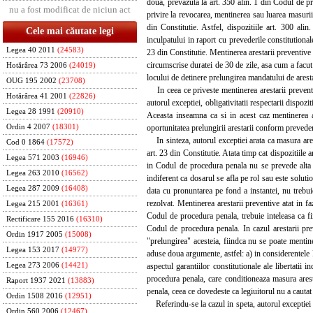
doua, prevazuta la art. 350 alin. 1 din Codul de pr
nu a fost modificat de niciun act
privire la revocarea, mentinerea sau luarea masurii 
din Constitutie. Astfel, dispozitiile art. 300 ali
Cele mai căutate legi
inculpatului in raport cu prevederile constitutionale
Legea 40 2011
(24583)
23 din Constitutie. Mentinerea arestarii preventive 
circumscrise duratei de 30 de zile, asa cum a facu
Hotărârea 73 2006
(24019)
locului de detinere prelungirea mandatului de arest
OUG 195 2002
(23708)
In ceea ce priveste mentinerea arestarii preventiv
Hotărârea 41 2001
(22826)
autorul exceptiei, obligativitatii respectarii dispoz
Legea 28 1991
(20910)
Aceasta inseamna ca si in acest caz mentinerea ar
oportunitatea prelungirii arestarii conform prevede
Ordin 4 2007
(18301)
In sinteza, autorul exceptiei arata ca masura arest
Cod 0 1864
(17572)
art. 23 din Constitutie. Atata timp cat dispozitiile a
Legea 571 2003
(16946)
in Codul de procedura penala nu se prevede alta p
Legea 263 2010
(16562)
indiferent ca dosarul se afla pe rol sau este soluti
Legea 287 2009
(16408)
data cu pronuntarea pe fond a instantei, nu trebuie
rezolvat. Mentinerea arestarii preventive atat in fa
Legea 215 2001
(16361)
Codul de procedura penala, trebuie inteleasa ca fii
Rectificare 155 2016
(16310)
Codul de procedura penala. In cazul arestarii prev
Ordin 1917 2005
(15008)
"prelungirea" acesteia, fiindca nu se poate mentine
Legea 153 2017
(14977)
aduse doua argumente, astfel: a) in considerentele D
aspectul garantiilor constitutionale ale libertatii
Legea 273 2006
(14421)
procedura penala, care conditioneaza masura aresta
Raport 1937 2021
(13883)
penala, ceea ce dovedeste ca legiuitorul nu a cautat 
Ordin 1508 2016
(12951)
Referindu-se la cazul in speta, autorul exceptiei a
Ordin 560 2006
(12467)