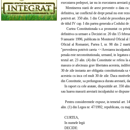
executarea pedepsei, iar nu in executarea arestarii 
Mentinerea starii de arest preventiv o data cu pro
definitiva, iar conflictul de drept penal nu este rez
potrivit art. 350 alin. 1 din Codul de procedura pen
de titlul IV cap. I din partea generala a Codului de
Curtea Constitutionala s-a pronuntat cu privire 
definitiva ca urmare a Deciziei nr. 20 din 15 febru
9 ianuarie 1996, publicata in Monitorul Oficial al
Oficial al Romaniei, Partea I, nr. 98 din 2 mart
"prevederea potrivit careia <<Arestarea inculpatulu
penala este neconstitutionala, urmand, in legatura cu
textul art. 23 alin. (4) din Constitutie se refera la
masura ce afecteaza grav libertatea acesteia, indife
30 de zile instanta are obligatia constitutionala sa
acesteia cu inca cel mult 30 de zile. Daca motivele 
din Constitutie, sa prelungeasca durata arestarii, da
In raport cu cele aratate, dispozitiile art. 350 al
sau luarea masurii arestarii inculpatului se dispune
Pentru considerentele expuse, in temeiul art. 144 lit.
alin. (1) din Legea nr. 47/1992, republicata, cu majo
CURTEA,
In numele legii
DECIDE: