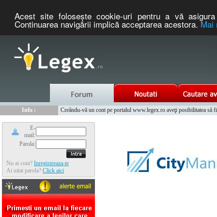
Acest site foloseşte cookie-uri pentru a vă asigura 
Continuarea navigării implică acceptarea acestora.
Mai 
Nou :
Info :
Legex.ro - portal de legislatie romaneasca. Un serviciu oferit g
Creându-vă un cont pe portalul www.legex.ro aveţi posibilitatea să fiţi
Info :
www.tntauto.ro - Managementul Integrat al Parcului Auto
Info :
Cauta coduri postale si prefixe telefonice nationale si internationale
E-
mail:
Parola:
Nu ai cont?
Inregistreaza-te
Ai uitat parola?
Click aici