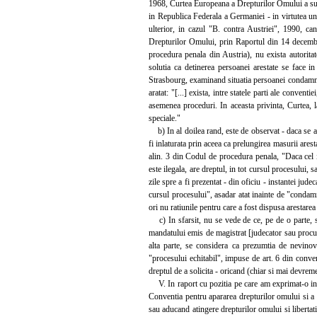
1968, Curtea Europeana a Drepturilor Omului a subl
in Republica Federala a Germaniei - in virtutea une
ulterior, in cazul "B. contra Austriei", 1990, c
Drepturilor Omului, prin Raportul din 14 decembri
procedura penala din Austria), nu exista autorita
solutia ca detinerea persoanei arestate se face i
Strasbourg, examinand situatia persoanei condamnat
aratat: "[...] exista, intre statele parti ale conve
asemenea proceduri. In aceasta privinta, Curtea, l
speciale."
b) In al doilea rand, este de observat - daca se a
fi inlaturata prin aceea ca prelungirea masurii arest
alin. 3 din Codul de procedura penala, "Daca cel i
este ilegala, are dreptul, in tot cursul procesului, 
zile spre a fi prezentat - din oficiu - instantei jud
cursul procesului", asadar atat inainte de "condamn
ori nu ratiunile pentru care a fost dispusa arestarea
c) In sfarsit, nu se vede de ce, pe de o parte, se 
mandatului emis de magistrat [judecator sau procuror
alta parte, se considera ca prezumtia de nevinova
"procesului echitabil", impuse de art. 6 din convent
dreptul de a solicita - oricand (chiar si mai devreme
V. In raport cu pozitia pe care am exprimat-o in c
Conventia pentru apararea drepturilor omului si a l
sau aducand atingere drepturilor omului si libertati