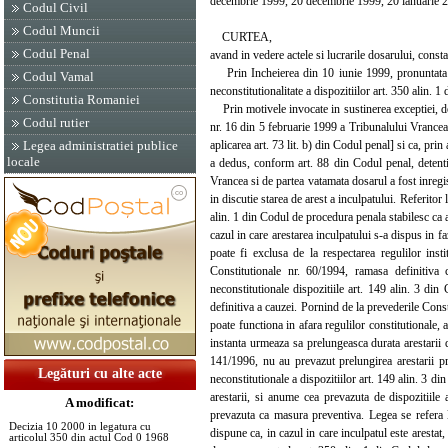
decembrie 1999, 20 decembrie 1999, 20 ianuarie 2
Codul Civil
Codul Muncii
CURTEA,
Codul Penal
avand in vedere actele si lucrarile dosarului, const
Prin Incheierea din 10 iunie 1999, pronuntata in
Codul Vamal
neconstitutionalitate a dispozitiilor art. 350 alin.
Constitutia Romaniei
Prin motivele invocate in sustinerea exceptiei, dep
Codul rutier
nr. 16 din 5 februarie 1999 a Tribunalului Vrancea, l
aplicarea art. 73 lit. b) din Codul penal] si ca, pri
Legea administratiei publice
locale
a dedus, conform art. 88 din Codul penal, detenti
Vrancea si de partea vatamata dosarul a fost inregis
in discutie starea de arest a inculpatului. Referitor l
alin. 1 din Codul de procedura penala stabilesc ca a
cazul in care arestarea inculpatului s-a dispus in f
poate fi exclusa de la respectarea regulilor insti
Constitutionale nr. 60/1994, ramasa definitiva
neconstitutionale dispozitiile art. 149 alin. 3 din
definitiva a cauzei. Pornind de la prevederile Consti
poate functiona in afara regulilor constitutionale, 
instanta urmeaza sa prelungeasca durata arestarii 
141/1996, nu au prevazut prelungirea arestarii pr
Legături cu alte acte
neconstitutionale a dispozitiilor art. 149 alin. 3 d
arestarii, si anume cea prevazuta de dispozitiile
A modificat:
prevazuta ca masura preventiva. Legea se refera l
Decizia 10 2000 in legatura cu
dispune ca, in cazul in care inculpatul este arestat, 
articolul 350 din actul Cod 0 1968