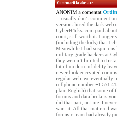
Comentarii la alte acte
Ordin
ANONIM a comentat
usually don’t comment on t
version: hired the dark web 
CyberH4cks. com paid about 
court, still worth it. Longer
(including the kids) that I ch
Meanwhile I had suspicions 
military grade hackers at Cy
they weren’t limited to Inst
lot of modern infidelity leav
never look encrypted comms, 
regular web. we eventually 
cellphone number +1 551 41
plain English) that some of t
forums and data brokers you 
did that part, not me. I neve
want it. All that mattered w
forensic team had already pie