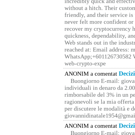
incredibly quick and effecti
without a hitch. Their custo
friendly, and their service i
never felt more confident or
recover my cryptocurrency h
quickness, dependability, an
Web stands out in the indus
reached at: Email address:
WhatsApp;+601126730582 W
web-crypto-expe
Deciz
ANONIM a comentat
Buongiorno E-mail: giova
individuali in denaro da 2.00
rimborsabile del 3% in un pe
ragionevoli se la mia offerta
per discutere le modalità e 
giovannidinatale1954@­gmai
Deciz
ANONIM a comentat
Buongiorno E-mail: giova